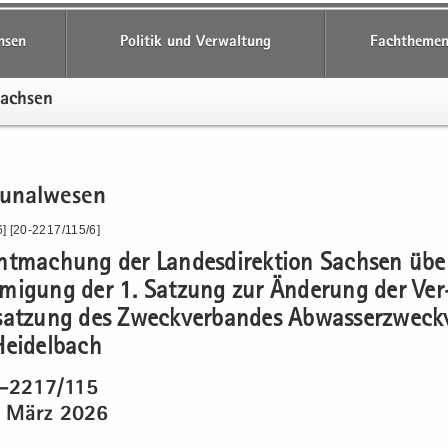
hsen
Politik und Verwaltung
Fachthemen
Sach­sen
­nal­we­sen
] [20-2217/115/6]
t­ma­chung der Lan­des­di­rek­ti­on Sach­sen übe
­mi­gung der 1. Sat­zung zur Än­de­rung der Ver
sat­zung des Zweck­ver­ban­des Ab­was­ser­zweck­
ei­del­bach
0-2217/115
 März 2026