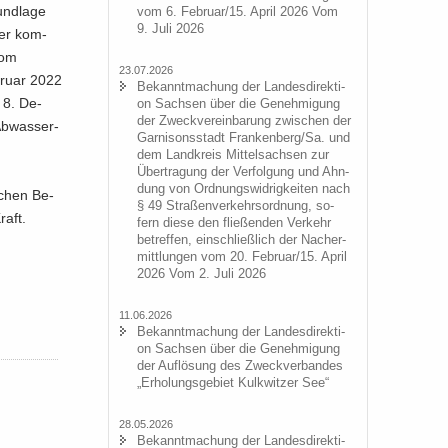
nd­la­ge
vom 6. Fe­bru­ar/15. April 2026 Vom
9. Juli 2026
ber kom­
vom
23.07.2026
bru­ar 2022
Be­kannt­ma­chung der Lan­des­di­rek­ti­
 8. De­
on Sach­sen über die Ge­neh­mi­gung
der Zweck­ver­ein­ba­rung zwi­schen der
b­was­ser­
Gar­ni­sons­stadt Fran­ken­berg/Sa. und
dem Land­kreis Mit­tel­sach­sen zur
Über­tra­gung der Ver­fol­gung und Ahn­
dung von Ord­nungs­wid­rig­kei­ten nach
i­chen Be­
§ 49 Stra­ßen­ver­kehrs­ord­nung, so­
raft.
fern diese den flie­ßen­den Ver­kehr
be­tref­fen, ein­schließ­lich der Nacher­
mitt­lun­gen vom 20. Fe­bru­ar/15. April
2026 Vom 2. Juli 2026
11.06.2026
Be­kannt­ma­chung der Lan­des­di­rek­ti­
on Sach­sen über die Ge­neh­mi­gung
der Auf­lö­sung des Zweck­ver­ban­des
„Er­ho­lungs­ge­biet Kulk­wit­zer See“
28.05.2026
Be­kannt­ma­chung der Lan­des­di­rek­ti­