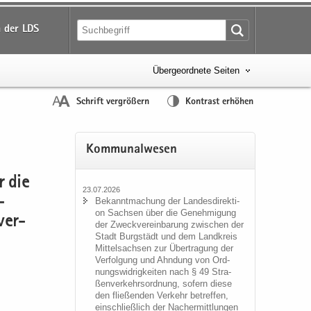
 der LDS
Übergeordnete Seiten
Schrift vergrößern
Kontrast erhöhen
Kom­mu­nal­we­sen
r die
23.07.2026
­
Be­kannt­ma­chung der Lan­des­di­rek­ti­
on Sach­sen über die Ge­neh­mi­gung
ver­
der Zweck­ver­ein­ba­rung zwi­schen der
Stadt Burg­städt und dem Land­kreis
Mit­tel­sach­sen zur Über­tra­gung der
Ver­fol­gung und Ahn­dung von Ord­
nungs­wid­rig­kei­ten nach § 49 Stra­
ßen­ver­kehrs­ord­nung, so­fern diese
den flie­ßen­den Ver­kehr be­tref­fen,
ein­schließ­lich der Nacher­mitt­lun­gen