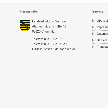
Herausgeber
Service
Über­sic
Lan­des­di­rek­ti­on Sach­sen
Alt­chem­nit­zer Stra­ße 41
Im­pres­
09120 Chem­nitz
Da­ten­s
Te­le­fon: 0371 532 - 0
Bar­rie­re­
Te­le­fax: 0371 532 - 1929
Trans­pa­
E-​Mail:
post[at]lds.sach­sen.de