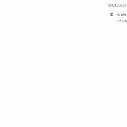
[24.3.2026]
Än­de
(pdf-​D