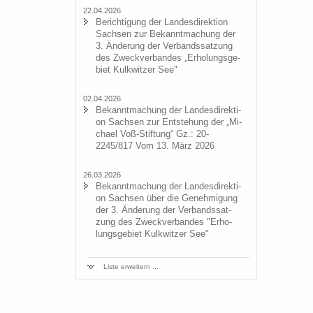
22.04.2026
Be­rich­ti­gung der Lan­des­di­rek­ti­on
Sach­sen zur Be­kannt­ma­chung der
3. Än­de­rung der Ver­bands­sat­zung
des Zweck­ver­ban­des „Er­ho­lungs­ge­
biet Kulk­wit­zer See"
02.04.2026
Be­kannt­ma­chung der Lan­des­di­rek­ti­
on Sach­sen zur Ent­ste­hung der „Mi­
cha­el Voß-​Stiftung“ Gz.: 20-
2245/817 Vom 13. März 2026
26.03.2026
Be­kannt­ma­chung der Lan­des­di­rek­ti­
on Sach­sen über die Ge­neh­mi­gung
der 3. Än­de­rung der Ver­bands­sat­
zung des Zweck­ver­ban­des "Er­ho­
lungs­ge­biet Kulk­wit­zer See"
Liste er­wei­tern ...