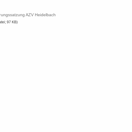
­rungs­sat­zung AZV Hei­del­bach
atei; 97 KB)