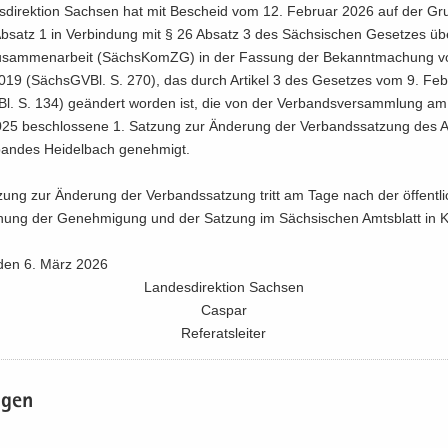
­di­rek­ti­on Sach­sen hat mit Be­scheid vom 12. Fe­bru­ar 2026 auf der Gru
b­satz 1 in Ver­bin­dung mit § 26 Ab­satz 3 des Säch­si­schen Ge­set­zes ü
u­sam­men­ar­beit (Sächs­KomZG) in der Fas­sung der Be­kannt­ma­chung 
2019 (Sächs­GVBl. S. 270), das durch Ar­ti­kel 3 des Ge­set­zes vom 9. Fe­
l. S. 134) ge­än­dert wor­den ist, die von der Ver­bands­ver­samm­lung am
25 be­schlos­se­ne 1. Sat­zung zur Än­de­rung der Ver­bands­sat­zung des A
an­des Hei­del­bach ge­neh­migt.
zung zur Än­de­rung der Ver­bands­sat­zung tritt am Tage nach der öf­fent­l
hung der Ge­neh­mi­gung und der Sat­zung im Säch­si­schen Amts­blatt in K
 den 6. März 2026
Lan­des­di­rek­ti­on Sach­sen
Cas­par
Re­fe­rats­lei­ter
a­gen