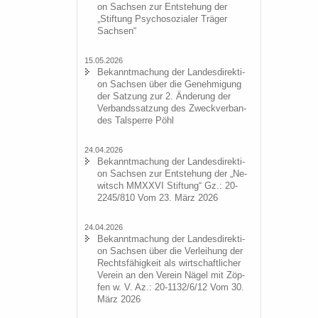
on Sach­sen zur Ent­ste­hung der
„Stif­tung Psy­cho­so­zia­ler Trä­ger
Sach­sen“
15.05.2026
Be­kannt­ma­chung der Lan­des­di­rek­ti­
on Sach­sen über die Ge­neh­mi­gung
der Sat­zung zur 2. Än­de­rung der
Ver­bands­sat­zung des Zweck­ver­ban­
des Tal­sper­re Pöhl
24.04.2026
Be­kannt­ma­chung der Lan­des­di­rek­ti­
on Sach­sen zur Ent­ste­hung der „Ne­
witsch MMXXVI Stif­tung“ Gz.: 20-
2245/810 Vom 23. März 2026
24.04.2026
Be­kannt­ma­chung der Lan­des­di­rek­ti­
on Sach­sen über die Ver­lei­hung der
Rechts­fä­hig­keit als wirt­schaft­li­cher
Ver­ein an den Ver­ein Nägel mit Zöp­
fen w. V. Az.: 20-1132/6/12 Vom 30.
März 2026