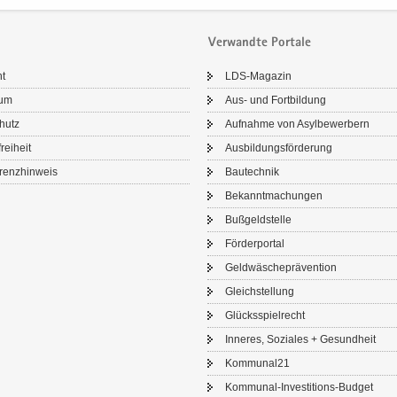
Verwandte Portale
ht
LDS-​Magazin
sum
Aus- und Fort­bil­dung
chutz
Auf­nah­me von Asyl­be­wer­bern
frei­heit
Aus­bil­dungs­för­de­rung
renz­hin­weis
Bau­tech­nik
Be­kannt­ma­chun­gen
Buß­geld­stel­le
För­der­por­tal
Geld­wä­sche­prä­ven­ti­on
Gleich­stel­lung
Glücks­spiel­recht
In­ne­res, So­zia­les + Ge­sund­heit
Kom­mu­nal21
Kommunal-​Investitions-Budget