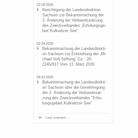
22.04.2026
Be­rich­ti­gung der Lan­des­di­rek­ti­on
Sach­sen zur Be­kannt­ma­chung der
3. Än­de­rung der Ver­bands­sat­zung
des Zweck­ver­ban­des „Er­ho­lungs­ge­
biet Kulk­wit­zer See"
02.04.2026
Be­kannt­ma­chung der Lan­des­di­rek­ti­
on Sach­sen zur Ent­ste­hung der „Mi­
cha­el Voß-​Stiftung“ Gz.: 20-
2245/817 Vom 13. März 2026
26.03.2026
Be­kannt­ma­chung der Lan­des­di­rek­ti­
on Sach­sen über die Ge­neh­mi­gung
der 3. Än­de­rung der Ver­bands­sat­
zung des Zweck­ver­ban­des "Er­ho­
lungs­ge­biet Kulk­wit­zer See"
Liste er­wei­tern ...