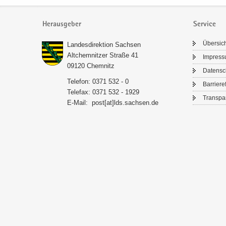
Herausgeber
Service
Über­sic
Lan­des­di­rek­ti­on Sach­sen
Alt­chem­nit­zer Stra­ße 41
Im­pres­
09120 Chem­nitz
Da­ten­s
Te­le­fon: 0371 532 - 0
Bar­rie­re­
Te­le­fax: 0371 532 - 1929
Trans­pa­
E-​Mail:
post[at]lds.sach­sen.de