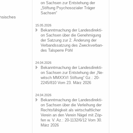
on Sach­sen zur Ent­ste­hung der
„Stif­tung Psy­cho­so­zia­ler Trä­ger
Sach­sen“
­si­sches
15.05.2026
Be­kannt­ma­chung der Lan­des­di­rek­ti­
on Sach­sen über die Ge­neh­mi­gung
der Sat­zung zur 2. Än­de­rung der
Ver­bands­sat­zung des Zweck­ver­ban­
des Tal­sper­re Pöhl
24.04.2026
Be­kannt­ma­chung der Lan­des­di­rek­ti­
on Sach­sen zur Ent­ste­hung der „Ne­
witsch MMXXVI Stif­tung“ Gz.: 20-
2245/810 Vom 23. März 2026
24.04.2026
Be­kannt­ma­chung der Lan­des­di­rek­ti­
on Sach­sen über die Ver­lei­hung der
Rechts­fä­hig­keit als wirt­schaft­li­cher
Ver­ein an den Ver­ein Nägel mit Zöp­
fen w. V. Az.: 20-1132/6/12 Vom 30.
März 2026