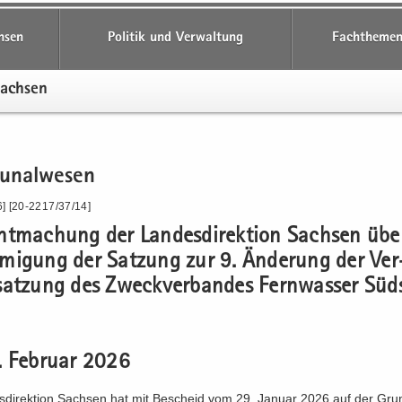
hsen
Politik und Verwaltung
Fachthemen
Sach­sen
­nal­we­sen
] [20-2217/37/14]
t­ma­chung der Lan­des­di­rek­ti­on Sach­sen übe
­mi­gung der Sat­zung zur 9. Än­de­rung der Ver
sat­zung des Zweck­ver­ban­des Fern­was­ser Süd
 Fe­bru­ar 2026
­di­rek­ti­on Sach­sen hat mit Be­scheid vom 29. Ja­nu­ar 2026 auf der Grun