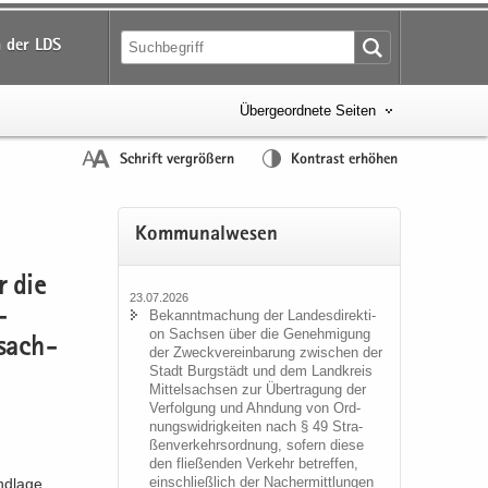
 der LDS
Übergeordnete Seiten
Schrift vergrößern
Kontrast erhöhen
Kom­mu­nal­we­sen
r die
23.07.2026
­
Be­kannt­ma­chung der Lan­des­di­rek­ti­
on Sach­sen über die Ge­neh­mi­gung
­sach­
der Zweck­ver­ein­ba­rung zwi­schen der
Stadt Burg­städt und dem Land­kreis
Mit­tel­sach­sen zur Über­tra­gung der
Ver­fol­gung und Ahn­dung von Ord­
nungs­wid­rig­kei­ten nach § 49 Stra­
ßen­ver­kehrs­ord­nung, so­fern diese
den flie­ßen­den Ver­kehr be­tref­fen,
ein­schließ­lich der Nacher­mitt­lun­gen
d­la­ge