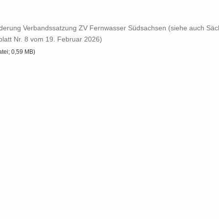
n­de­rung Ver­bands­sat­zung ZV Fern­was­ser Süd­sach­sen (siehe auch Säch
latt Nr.​ 8 vom 19.​ Fe­bru­ar 2026)
atei; 0,59 MB)