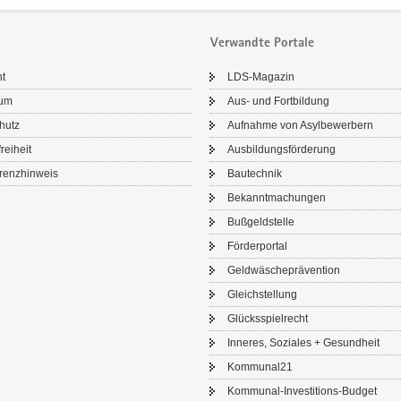
Verwandte Portale
ht
LDS-​Magazin
sum
Aus- und Fort­bil­dung
chutz
Auf­nah­me von Asyl­be­wer­bern
frei­heit
Aus­bil­dungs­för­de­rung
renz­hin­weis
Bau­tech­nik
Be­kannt­ma­chun­gen
Buß­geld­stel­le
För­der­por­tal
Geld­wä­sche­prä­ven­ti­on
Gleich­stel­lung
Glücks­spiel­recht
In­ne­res, So­zia­les + Ge­sund­heit
Kom­mu­nal21
Kommunal-​Investitions-Budget