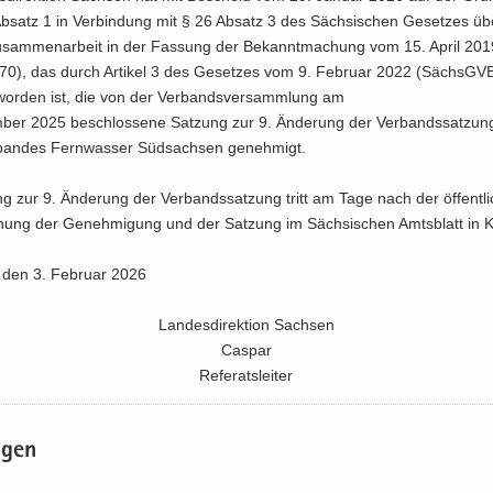
b­satz 1 in Ver­bin­dung mit § 26 Ab­satz 3 des Säch­si­schen Ge­set­zes ü
u­sam­men­ar­beit in der Fas­sung der Be­kannt­ma­chung vom 15. April 20
70), das durch Ar­ti­kel 3 des Ge­set­zes vom 9. Fe­bru­ar 2022 (Sächs­GVB
 wor­den ist, die von der Ver­bands­ver­samm­lung am
­ber 2025 be­schlos­se­ne Sat­zung zur 9. Än­de­rung der Ver­bands­sat­zu
ban­des Fern­was­ser Süd­sach­sen ge­neh­migt.
g zur 9. Än­de­rung der Ver­bands­sat­zung tritt am Tage nach der öf­fent­l
hung der Ge­neh­mi­gung und der Sat­zung im Säch­si­schen Amts­blatt in K
 den 3. Fe­bru­ar 2026
Lan­des­di­rek­ti­on Sach­sen
Cas­par
Re­fe­rats­lei­ter
a­gen