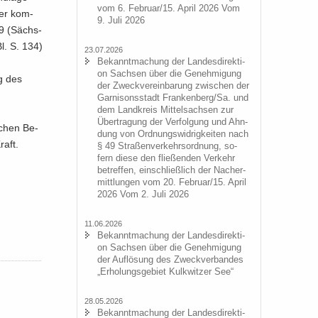
vom 6. Fe­bru­ar/15. April 2026 Vom
ber kom­
9. Juli 2026
19 (Sächs­
l. S. 134)
23.07.2026
Be­kannt­ma­chung der Lan­des­di­rek­ti­
on Sach­sen über die Ge­neh­mi­gung
ng des
der Zweck­ver­ein­ba­rung zwi­schen der
Gar­ni­sons­stadt Fran­ken­berg/Sa. und
dem Land­kreis Mit­tel­sach­sen zur
Über­tra­gung der Ver­fol­gung und Ahn­
i­chen Be­
dung von Ord­nungs­wid­rig­kei­ten nach
raft.
§ 49 Stra­ßen­ver­kehrs­ord­nung, so­
fern diese den flie­ßen­den Ver­kehr
be­tref­fen, ein­schließ­lich der Nacher­
mitt­lun­gen vom 20. Fe­bru­ar/15. April
2026 Vom 2. Juli 2026
11.06.2026
Be­kannt­ma­chung der Lan­des­di­rek­ti­
on Sach­sen über die Ge­neh­mi­gung
der Auf­lö­sung des Zweck­ver­ban­des
„Er­ho­lungs­ge­biet Kulk­wit­zer See“
28.05.2026
Be­kannt­ma­chung der Lan­des­di­rek­ti­