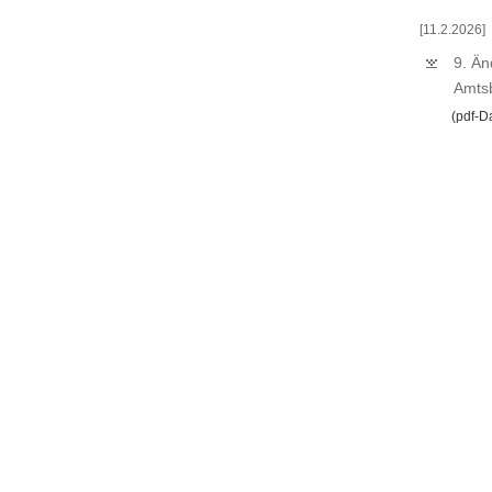
[11.2.2026]
9.​ Ä
Amts­b
(pdf-​D