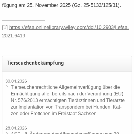
fü­gung am 25. No­vem­ber 2025 (Gz. 25-5133/125/31).
[1]
https:/​/​efsa.​onlinelibrary.​wiley.​com/​doi/​10.​2903/​j.​efsa.​
2021.​6419
Tier­seu­chen­be­kämp­fung
30.04.2026
Tier­seu­chen­recht­li­che All­ge­mein­ver­fü­gung über die
Er­mäch­ti­gung aller be­reits nach der Ver­ord­nung (EU)
Nr. 576/2013 er­mäch­tig­ten Tier­ärz­tin­nen und Tier­ärz­te
zur Im­plan­ta­ti­on von Trans­pon­dern bei Hun­den, Kat­
zen oder Frett­chen im Frei­staat Sach­sen
28.04.2026