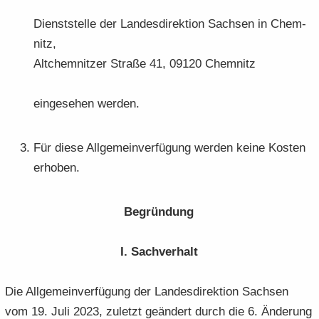
Dienst­stel­le der Lan­des­di­rek­ti­on Sach­sen in Chem­
nitz,
Alt­chem­nit­zer Stra­ße 41, 09120 Chem­nitz
ein­ge­se­hen wer­den.
Für diese All­ge­mein­ver­fü­gung wer­den keine Kos­ten
er­ho­ben.
Be­grün­dung
I. Sach­ver­halt
Die All­ge­mein­ver­fü­gung der Lan­des­di­rek­ti­on Sach­sen
vom 19. Juli 2023, zu­letzt ge­än­dert durch die 6. Än­de­rung