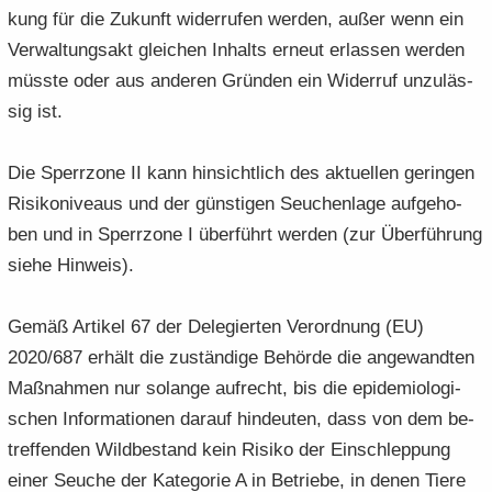
kung für die Zu­kunft wi­der­ru­fen wer­den, außer wenn ein
Ver­wal­tungs­akt glei­chen In­halts er­neut er­las­sen wer­den
müss­te oder aus an­de­ren Grün­den ein Wi­der­ruf un­zu­läs­
sig ist.
Die Sperr­zo­ne II kann hin­sicht­lich des ak­tu­el­len ge­rin­gen
Ri­si­ko­ni­veaus und der güns­ti­gen Seu­chen­la­ge auf­ge­ho­
ben und in Sperr­zo­ne I über­führt wer­den (zur Über­füh­rung
siehe Hin­weis).
Gemäß Ar­ti­kel 67 der De­le­gier­ten Ver­ord­nung (EU)
2020/687 er­hält die zu­stän­di­ge Be­hör­de die an­ge­wand­ten
Maß­nah­men nur so­lan­ge auf­recht, bis die epi­de­mio­lo­gi­
schen In­for­ma­tio­nen dar­auf hin­deu­ten, dass von dem be­
tref­fen­den Wild­be­stand kein Ri­si­ko der Ein­schlep­pung
einer Seu­che der Ka­te­go­rie A in Be­trie­be, in denen Tiere