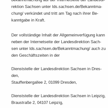
rek­ti­on Sach­sen unter lds.sach­sen.de/Be­kannt­ma­
chung/ ver­kün­det und tritt am Tag nach ihrer Be­
kannt­ga­be in Kraft.
Der voll­stän­di­ge In­halt der All­ge­mein­ver­fü­gung kann
neben der In­ter­net­sei­te der Lan­des­di­rek­ti­on Sach­
sen unter lds.sach­sen.de/Be­kannt­ma­chung/ auch zu
den Ge­schäfts­zei­ten in der
Dienst­stel­le der Lan­des­di­rek­ti­on Sach­sen in Dres­
den,
Stauf­fen­berg­al­lee 2, 01099 Dres­den,
Dienst­stel­le der Lan­des­di­rek­ti­on Sach­sen in Leip­zig,
Brau­stra­ße 2, 04107 Leip­zig,