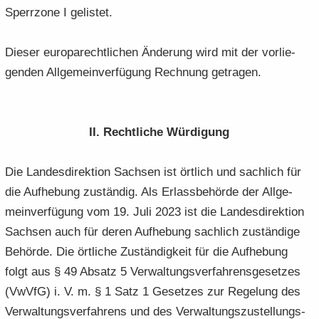
Sperr­zo­ne I ge­lis­tet.
Die­ser eu­ro­pa­recht­li­chen Än­de­rung wird mit der vor­lie­
gen­den All­ge­mein­ver­fü­gung Rech­nung ge­tra­gen.
II. Recht­li­che Wür­di­gung
Die Lan­des­di­rek­ti­on Sach­sen ist ört­lich und sach­lich für
die Auf­he­bung zu­stän­dig. Als Er­lass­be­hör­de der All­ge­
mein­ver­fü­gung vom 19. Juli 2023 ist die Lan­des­di­rek­ti­on
Sach­sen auch für deren Auf­he­bung sach­lich zu­stän­di­ge
Be­hör­de. Die ört­li­che Zu­stän­dig­keit für die Auf­he­bung
folgt aus § 49 Ab­satz 5 Ver­wal­tungs­ver­fah­rens­ge­set­zes
(VwVfG) i. V. m. § 1 Satz 1 Ge­set­zes zur Re­ge­lung des
Ver­wal­tungs­ver­fah­rens und des Ver­wal­tungs­zu­stel­lungs­