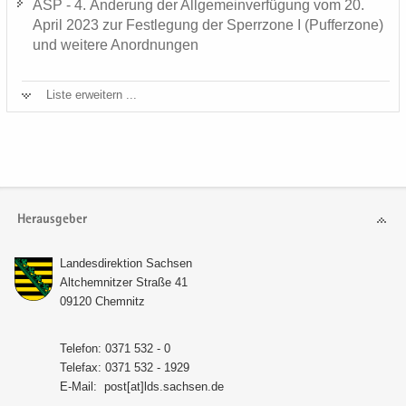
ASP - 4. Än­de­rung der All­ge­mein­ver­fü­gung vom 20.
April 2023 zur Fest­le­gung der Sperr­zo­ne I (Puf­fer­zo­ne)
und wei­te­re An­ord­nun­gen
Liste er­wei­tern ...
Herausgeber
Lan­des­di­rek­ti­on Sach­sen
Alt­chem­nit­zer Stra­ße 41
09120 Chem­nitz
Te­le­fon: 0371 532 - 0
Te­le­fax: 0371 532 - 1929
E-​Mail:
post[at]lds.sach­sen.de