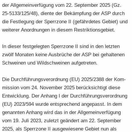
der All­ge­mein­ver­fü­gung vom 22. Sep­tem­ber 2025 (Gz.
25-5133/125/48), dien­te der Be­kämp­fung der ASP durch
die Fest­le­gung der Sperr­zo­ne II (ge­fähr­de­tes Ge­biet) und
wei­te­rer An­ord­nun­gen in die­sem Re­strik­ti­ons­ge­biet.
In die­ser fest­ge­leg­ten Sperr­zo­ne II sind in den letz­ten
zwölf Mo­na­ten keine Aus­brü­che der ASP bei ge­hal­te­nen
Schwei­nen und Wild­schwei­nen auf­ge­tre­ten.
Die Durch­füh­rungs­ver­ord­nung (EU) 2025/2388 der Kom­
mis­si­on vom 24. No­vem­ber 2025 be­rück­sich­tigt diese
Ent­wick­lung. Der An­hang I der Durch­füh­rungs­ver­ord­nung
(EU) 2023/594 wurde ent­spre­chend an­ge­passt. In dem
ge­nann­ten An­hang wird das in der All­ge­mein­ver­fü­gung
vom 19. Juli 2023, zu­letzt ge­än­dert am 22. Sep­tem­ber
2025, als Sperr­zo­ne II aus­ge­wie­se­ne Ge­biet nun als