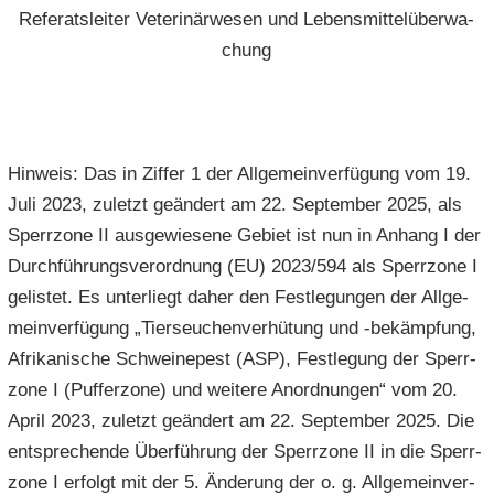
Re­fe­rats­lei­ter Ve­te­ri­när­we­sen und Le­bens­mit­tel­über­wa­
chung
Hin­weis: Das in Zif­fer 1 der All­ge­mein­ver­fü­gung vom 19.
Juli 2023, zu­letzt ge­än­dert am 22. Sep­tem­ber 2025, als
Sperr­zo­ne II aus­ge­wie­se­ne Ge­biet ist nun in An­hang I der
Durch­füh­rungs­ver­ord­nung (EU) 2023/594 als Sperr­zo­ne I
ge­lis­tet. Es un­ter­liegt daher den Fest­le­gun­gen der All­ge­
mein­ver­fü­gung „Tier­seu­chen­ver­hü­tung und -​bekämpfung,
Afri­ka­ni­sche Schwei­ne­pest (ASP), Fest­le­gung der Sperr­
zo­ne I (Puf­fer­zo­ne) und wei­te­re An­ord­nun­gen“ vom 20.
April 2023, zu­letzt ge­än­dert am 22. Sep­tem­ber 2025. Die
ent­spre­chen­de Über­füh­rung der Sperr­zo­ne II in die Sperr­
zo­ne I er­folgt mit der 5. Än­de­rung der o. g. All­ge­mein­ver­