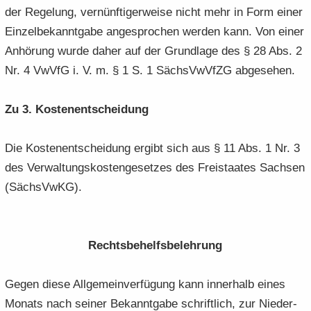
der Re­ge­lung, ver­nünf­ti­ger­wei­se nicht mehr in Form einer
Ein­zel­be­kannt­ga­be an­ge­spro­chen wer­den kann. Von einer
An­hö­rung wurde daher auf der Grund­la­ge des § 28 Abs. 2
Nr. 4 VwVfG i. V. m. § 1 S. 1 Sächs­VwVfZG ab­ge­se­hen.
Zu 3. Kos­ten­ent­schei­dung
Die Kos­ten­ent­schei­dung er­gibt sich aus § 11 Abs. 1 Nr. 3
des Ver­wal­tungs­kos­ten­ge­set­zes des Frei­staa­tes Sach­sen
(Sächs­VwKG).
Rechts­be­helfs­be­leh­rung
Gegen diese All­ge­mein­ver­fü­gung kann in­ner­halb eines
Mo­nats nach sei­ner Be­kannt­ga­be schrift­lich, zur Nie­der­