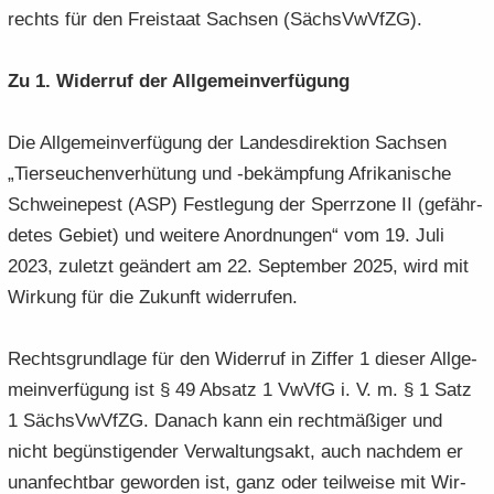
rechts für den Frei­staat Sach­sen (Sächs­VwVfZG).
Zu 1. Wi­der­ruf der All­ge­mein­ver­fü­gung
Die All­ge­mein­ver­fü­gung der Lan­des­di­rek­ti­on Sach­sen
„Tier­seu­chen­ver­hü­tung und -​bekämpfung Afri­ka­ni­sche
Schwei­ne­pest (ASP) Fest­le­gung der Sperr­zo­ne II (ge­fähr­
de­tes Ge­biet) und wei­te­re An­ord­nun­gen“ vom 19. Juli
2023, zu­letzt ge­än­dert am 22. Sep­tem­ber 2025, wird mit
Wir­kung für die Zu­kunft wi­der­ru­fen.
Rechts­grund­la­ge für den Wi­der­ruf in Zif­fer 1 die­ser All­ge­
mein­ver­fü­gung ist § 49 Ab­satz 1 VwVfG i. V. m. § 1 Satz
1 Sächs­VwVfZG. Da­nach kann ein recht­mä­ßi­ger und
nicht be­güns­ti­gen­der Ver­wal­tungs­akt, auch nach­dem er
un­an­fecht­bar ge­wor­den ist, ganz oder teil­wei­se mit Wir­