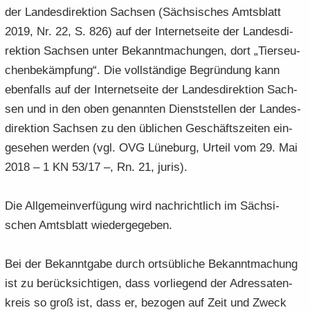
der Lan­des­di­rek­ti­on Sach­sen (Säch­si­sches Amts­blatt
2019, Nr. 22, S. 826) auf der In­ter­net­sei­te der Lan­des­di­
rek­ti­on Sach­sen unter Be­kannt­ma­chun­gen, dort „Tier­seu­
chen­be­kämp­fung“. Die voll­stän­di­ge Be­grün­dung kann
eben­falls auf der In­ter­net­sei­te der Lan­des­di­rek­ti­on Sach­
sen und in den oben ge­nann­ten Dienst­stel­len der Lan­des­
di­rek­ti­on Sach­sen zu den üb­li­chen Ge­schäfts­zei­ten ein­
ge­se­hen wer­den (vgl. OVG Lü­ne­burg, Ur­teil vom 29. Mai
2018 – 1 KN 53/17 –, Rn. 21, juris).
Die All­ge­mein­ver­fü­gung wird nach­richt­lich im Säch­si­
schen Amts­blatt wie­der­ge­ge­ben.
Bei der Be­kannt­ga­be durch orts­üb­li­che Be­kannt­ma­chung
ist zu be­rück­sich­ti­gen, dass vor­lie­gend der Adres­sa­ten­
kreis so groß ist, dass er, be­zo­gen auf Zeit und Zweck