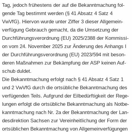
Tag, je­doch frü­hes­tens der auf die Be­kannt­ma­chung fol­
gen­de Tag be­stimmt wer­den (§ 41 Ab­satz 4 Satz 4
VwVfG). Hier­von wurde unter Zif­fer 3 die­ser All­ge­mein­
ver­fü­gung Ge­brauch ge­macht, da die Um­set­zung der
Durch­füh­rungs­ver­ord­nung (EU) 2025/2388 der Kom­mis­si­
on vom 24. No­vem­ber 2025 zur Än­de­rung des An­hangs I
der Durch­füh­rungs­ver­ord­nung (EU) 2023/594 mit be­son­
de­ren Maß­nah­men zur Be­kämp­fung der ASP kei­nen Auf­
schub dul­det.
Die Be­kannt­ma­chung er­folgt nach § 41 Ab­satz 4 Satz 1
und 2 VwVfG durch die orts­üb­li­che Be­kannt­ma­chung des
ver­fü­gen­den Teils. Auf­grund der Eil­be­dürf­tig­keit der Re­ge­
lun­gen er­folgt die orts­üb­li­che Be­kannt­ma­chung als Not­be­
kannt­ma­chung nach Nr. 2a der Be­kannt­ma­chung der Lan­
des­di­rek­ti­on Sach­sen zur Ver­ein­heit­li­chung der Form der
orts­üb­li­chen Be­kannt­ma­chung von All­ge­mein­ver­fü­gun­gen