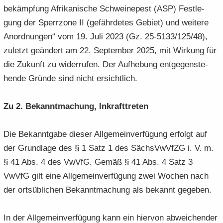
bekämpfung Afri­ka­ni­sche Schwei­ne­pest (ASP) Fest­le­
gung der Sperr­zo­ne II (ge­fähr­de­tes Ge­biet) und wei­te­re
An­ord­nun­gen“ vom 19. Juli 2023 (Gz. 25-5133/125/48),
zu­letzt ge­än­dert am 22. Sep­tem­ber 2025, mit Wir­kung für
die Zu­kunft zu wi­der­ru­fen. Der Auf­he­bung ent­ge­gen­ste­
hen­de Grün­de sind nicht er­sicht­lich.
Zu 2. Be­kannt­ma­chung, In­kraft­tre­ten
Die Be­kannt­ga­be die­ser All­ge­mein­ver­fü­gung er­folgt auf
der Grund­la­ge des § 1 Satz 1 des Sächs­VwVfZG i. V. m.
§ 41 Abs. 4 des VwVfG. Gemäß § 41 Abs. 4 Satz 3
VwVfG gilt eine All­ge­mein­ver­fü­gung zwei Wo­chen nach
der orts­üb­li­chen Be­kannt­ma­chung als be­kannt ge­ge­ben.
In der All­ge­mein­ver­fü­gung kann ein hier­von ab­wei­chen­der