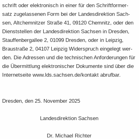
schrift oder elek­tro­nisch in einer für den Schrift­for­m­er­
satz zu­ge­las­se­nen Form bei der Lan­des­di­rek­ti­on Sach­
sen, Alt­chem­nit­zer Stra­ße 41, 09120 Chem­nitz, oder den
Dienst­stel­len der Lan­des­di­rek­ti­on Sach­sen in Dres­den,
Stauf­fen­berg­al­lee 2, 01099 Dres­den, oder in Leip­zig,
Brau­stra­ße 2, 04107 Leip­zig Wi­der­spruch ein­ge­legt wer­
den. Die Adres­sen und die tech­ni­schen An­for­de­run­gen für
die Über­mitt­lung elek­tro­ni­scher Do­ku­men­te sind über die
In­ter­net­sei­te www.lds.sach­sen.de/kon­takt ab­ruf­bar.
Dres­den, den 25. No­vem­ber 2025
Lan­des­di­rek­ti­on Sach­sen
Dr. Mi­cha­el Rich­ter