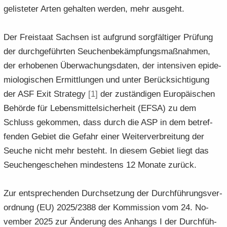
ge­lis­te­ter Arten ge­hal­ten wer­den, mehr aus­geht.
Der Frei­staat Sach­sen ist auf­grund sorg­fäl­ti­ger Prü­fung
der durch­ge­führ­ten Seu­chen­be­kämp­fungs­maß­nah­men,
der er­ho­be­nen Über­wa­chungs­da­ten, der in­ten­si­ven epi­de­
mio­lo­gi­schen Er­mitt­lun­gen und unter Be­rück­sich­ti­gung
der ASF Exit Stra­te­gy
[1]
der zu­stän­di­gen Eu­ro­päi­schen
Be­hör­de für Le­bens­mit­tel­si­cher­heit (EFSA) zu dem
Schluss ge­kom­men, dass durch die ASP in dem be­tref­
fen­den Ge­biet die Ge­fahr einer Wei­ter­ver­brei­tung der
Seu­che nicht mehr be­steht. In die­sem Ge­biet liegt das
Seu­chen­ge­sche­hen min­des­tens 12 Mo­na­te zu­rück.
Zur ent­spre­chen­den Durch­set­zung der Durch­füh­rungs­ver­
ord­nung (EU) 2025/2388 der Kom­mis­si­on vom 24. No­
vem­ber 2025 zur Än­de­rung des An­hangs I der Durch­füh­