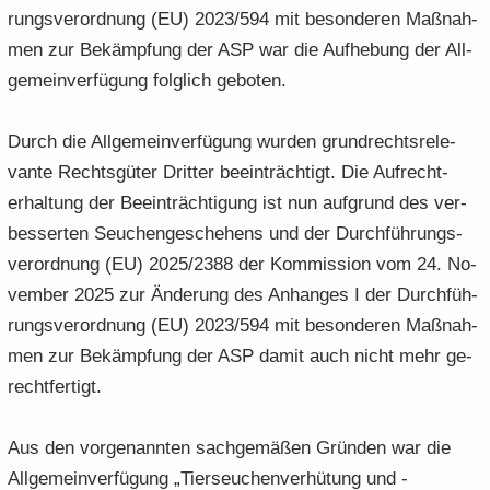
rungs­ver­ord­nung (EU) 2023/594 mit be­son­de­ren Maß­nah­
men zur Be­kämp­fung der ASP war die Auf­he­bung der All­
ge­mein­ver­fü­gung folg­lich ge­bo­ten.
Durch die All­ge­mein­ver­fü­gung wur­den grund­rechts­re­le­
van­te Rechts­gü­ter Drit­ter be­ein­träch­tigt. Die Auf­recht­
erhal­tung der Be­ein­träch­ti­gung ist nun auf­grund des ver­
bes­ser­ten Seu­chen­ge­sche­hens und der Durch­füh­rungs­
ver­ord­nung (EU) 2025/2388 der Kom­mis­si­on vom 24. No­
vem­ber 2025 zur Än­de­rung des An­han­ges I der Durch­füh­
rungs­ver­ord­nung (EU) 2023/594 mit be­son­de­ren Maß­nah­
men zur Be­kämp­fung der ASP damit auch nicht mehr ge­
recht­fer­tigt.
Aus den vor­ge­nann­ten sach­ge­mä­ßen Grün­den war die
All­ge­mein­ver­fü­gung „Tier­seu­chen­ver­hü­tung und -​