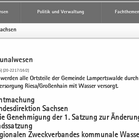
hsen
Politik und Verwaltung
Fachthemen
Sach­sen
­nal­we­sen
] [20-2217/16/2]
wer­den alle Orts­tei­le der Ge­mein­de Lam­perts­wal­de durch
er­sor­gung Riesa/Gro­ßen­hain mit Was­ser ver­sorgt.
nt­ma­chung
­des­di­rek­ti­on Sach­sen
ie Ge­neh­mi­gung der 1. Sat­zung zur Än­de­run
nds­sat­zung
gio­na­len Zweck­ver­ban­des kom­mu­na­le Was­se