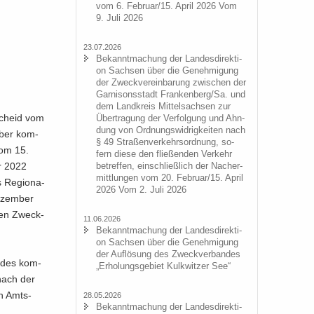
vom 6. Fe­bru­ar/15. April 2026 Vom
9. Juli 2026
23.07.2026
Be­kannt­ma­chung der Lan­des­di­rek­ti­
on Sach­sen über die Ge­neh­mi­gung
der Zweck­ver­ein­ba­rung zwi­schen der
Gar­ni­sons­stadt Fran­ken­berg/Sa. und
dem Land­kreis Mit­tel­sach­sen zur
e­scheid vom
Über­tra­gung der Ver­fol­gung und Ahn­
dung von Ord­nungs­wid­rig­kei­ten nach
über kom­
§ 49 Stra­ßen­ver­kehrs­ord­nung, so­
vom 15.
fern diese den flie­ßen­den Ver­kehr
ar 2022
be­tref­fen, ein­schließ­lich der Nacher­
mitt­lun­gen vom 20. Fe­bru­ar/15. April
 Re­gio­na­
2026 Vom 2. Juli 2026
­zem­ber
­len Zweck­
11.06.2026
Be­kannt­ma­chung der Lan­des­di­rek­ti­
on Sach­sen über die Ge­neh­mi­gung
der Auf­lö­sung des Zweck­ver­ban­des
n­des kom­
„Er­ho­lungs­ge­biet Kulk­wit­zer See“
 nach der
en Amts­
28.05.2026
Be­kannt­ma­chung der Lan­des­di­rek­ti­