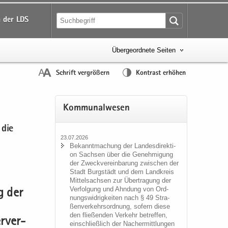
 der LDS
Übergeordnete Seiten
Schrift vergrößern
Kontrast erhöhen
Kom­mu­nal­we­sen
 die
23.07.2026
Be­kannt­ma­chung der Lan­des­di­rek­ti­
on Sach­sen über die Ge­neh­mi­gung
der Zweck­ver­ein­ba­rung zwi­schen der
Stadt Burg­städt und dem Land­kreis
Mit­tel­sach­sen zur Über­tra­gung der
Ver­fol­gung und Ahn­dung von Ord­
g der
nungs­wid­rig­kei­ten nach § 49 Stra­
ßen­ver­kehrs­ord­nung, so­fern diese
den flie­ßen­den Ver­kehr be­tref­fen,
r­ver­
ein­schließ­lich der Nacher­mitt­lun­gen