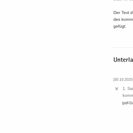
Der Text d
des kom­mu
gefügt.
Un­ter­l
[30.10.2025
1.​ S
kom­m
(pdf-​D