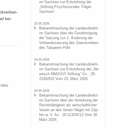
on Sach­sen zur Ent­ste­hung der
„Stif­tung Psy­cho­so­zia­ler Trä­ger
Sach­sen“
ck­ver­ban­
ad bei­
15.05.2026
Be­kannt­ma­chung der Lan­des­di­rek­ti­
on Sach­sen über die Ge­neh­mi­gung
der Sat­zung zur 2. Än­de­rung der
Ver­bands­sat­zung des Zweck­ver­ban­
des Tal­sper­re Pöhl
24.04.2026
Be­kannt­ma­chung der Lan­des­di­rek­ti­
on Sach­sen zur Ent­ste­hung der „Ne­
witsch MMXXVI Stif­tung“ Gz.: 20-
2245/810 Vom 23. März 2026
n­des
24.04.2026
Be­kannt­ma­chung der Lan­des­di­rek­ti­
on Sach­sen über die Ver­lei­hung der
Rechts­fä­hig­keit als wirt­schaft­li­cher
Ver­ein an den Ver­ein Nägel mit Zöp­
fen w. V. Az.: 20-1132/6/12 Vom 30.
März 2026