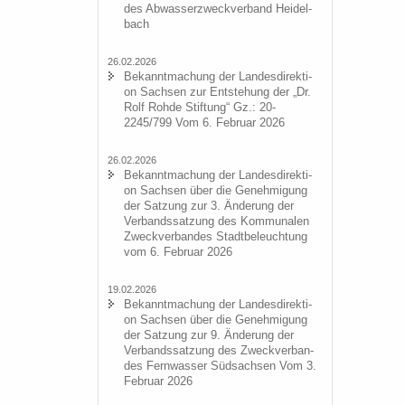
des Ab­was­ser­zweck­ver­band Hei­del­
bach
26.02.2026
Be­kannt­ma­chung der Lan­des­di­rek­ti­
on Sach­sen zur Ent­ste­hung der „Dr.
Rolf Rohde Stif­tung“ Gz.: 20-
2245/799 Vom 6. Fe­bru­ar 2026
26.02.2026
Be­kannt­ma­chung der Lan­des­di­rek­ti­
on Sach­sen über die Ge­neh­mi­gung
der Sat­zung zur 3. Än­de­rung der
Ver­bands­sat­zung des Kom­mu­na­len
Zweck­ver­ban­des Stadt­be­leuch­tung
vom 6. Fe­bru­ar 2026
19.02.2026
Be­kannt­ma­chung der Lan­des­di­rek­ti­
on Sach­sen über die Ge­neh­mi­gung
der Sat­zung zur 9. Än­de­rung der
Ver­bands­sat­zung des Zweck­ver­ban­
des Fern­was­ser Süd­sach­sen Vom 3.
Fe­bru­ar 2026