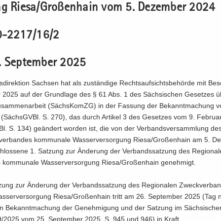
ng Riesa/Gro­ßen­hain vom 5. De­zem­ber 2024
0-2217/16/2
 Sep­tem­ber 2025
­di­rek­ti­on Sach­sen hat als zu­stän­di­ge Rechts­auf­sichts­be­hör­de mit B
ar 2025 auf der Grund­la­ge des § 61 Abs. 1 des Säch­si­schen Ge­set­zes 
u­sam­men­ar­beit (Sächs­KomZG) in der Fas­sung der Be­kannt­ma­chung 
 (Sächs­GVBl. S. 270), das durch Ar­ti­kel 3 des Ge­set­zes vom 9. Fe­bru­
l. S. 134) ge­än­dert wor­den ist, die von der Ver­bands­ver­samm­lung des
ver­ban­des kom­mu­na­le Was­ser­ver­sor­gung Riesa/Gro­ßen­hain am 5. De
hlos­se­ne 1. Sat­zung zur Än­de­rung der Ver­bands­sat­zung des Re­gio­na
s kom­mu­na­le Was­ser­ver­sor­gung Riesa/Gro­ßen­hain ge­neh­migt.
­zung zur Än­de­rung der Ver­bands­sat­zung des Re­gio­na­len Zweck­ver­ba
as­ser­ver­sor­gung Riesa/Gro­ßen­hain tritt am 26. Sep­tem­ber 2025 (Tag
­chen Be­kannt­ma­chung der Ge­neh­mi­gung und der Sat­zung im Säch­si­sch
39/2025 vom 25. Sep­tem­ber 2025, S. 945 und 946) in Kraft.