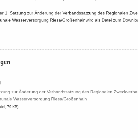
er 1. Sat­zung zur Än­de­rung der Ver­bands­sat­zung des Re­gio­na­len Zwe
­na­le Was­ser­ver­sor­gung Riesa/Gro­ßen­hain­wird als Datei zum Down­lo
a­gen
]
at­zung zur Än­de­rung der Ver­bands­sat­zung des Re­gio­na­len Zweck­ver­ba
u­na­le Was­ser­ver­sor­gung Riesa/​Großenhain
atei; 79 KB)