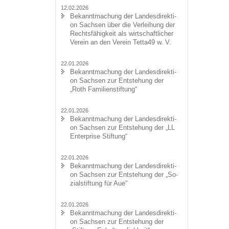
12.02.2026
Be­kannt­ma­chung der Lan­des­di­rek­ti­
on Sach­sen über die Ver­lei­hung der
Rechts­fä­hig­keit als wirt­schaft­li­cher
Ver­ein an den Ver­ein Tetta49 w. V.
22.01.2026
Be­kannt­ma­chung der Lan­des­di­rek­ti­
on Sach­sen zur Ent­ste­hung der
„Roth Fa­mi­li­en­stif­tung“
22.01.2026
Be­kannt­ma­chung der Lan­des­di­rek­ti­
on Sach­sen zur Ent­ste­hung der „LL
En­ter­pri­se Stif­tung“
22.01.2026
Be­kannt­ma­chung der Lan­des­di­rek­ti­
on Sach­sen zur Ent­ste­hung der „So­
zi­al­stif­tung für Aue“
22.01.2026
Be­kannt­ma­chung der Lan­des­di­rek­ti­
on Sach­sen zur Ent­ste­hung der