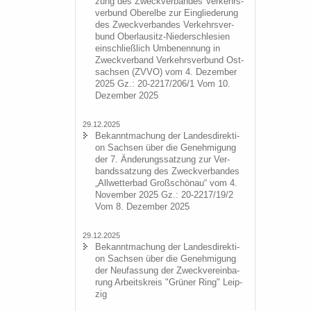
zung des Zweck­ver­ban­des Ver­kehrs­
ver­bund Ober­el­be zur Ein­glie­de­rung
des Zweck­ver­ban­des Ver­kehrs­ver­
bund Oberlausitz-​Niederschlesien
ein­schließ­lich Um­be­nen­nung in
Zweck­ver­band Ver­kehrs­ver­bund Ost­
sach­sen (ZVVO) vom 4. De­zem­ber
2025 Gz.: 20-2217/206/1 Vom 10.
De­zem­ber 2025
29.12.2025
Be­kannt­ma­chung der Lan­des­di­rek­ti­
on Sach­sen über die Ge­neh­mi­gung
der 7. Än­de­rungs­sat­zung zur Ver­
bands­sat­zung des Zweck­ver­ban­des
„All­wet­ter­bad Groß­schön­au“ vom 4.
No­vem­ber 2025 Gz.: 20-2217/19/2
Vom 8. De­zem­ber 2025
29.12.2025
Be­kannt­ma­chung der Lan­des­di­rek­ti­
on Sach­sen über die Ge­neh­mi­gung
der Neu­fas­sung der Zweck­ver­ein­ba­
rung Ar­beits­kreis "Grü­ner Ring" Leip­
zig