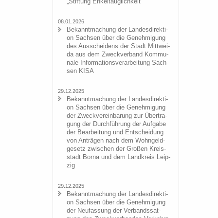
„Stif­tung En­kel­taug­lich­keit“
08.01.2026
Be­kannt­ma­chung der Lan­des­di­rek­ti­
on Sach­sen über die Ge­neh­mi­gung
des Aus­schei­dens der Stadt Mitt­wei­
da aus dem Zweck­ver­band Kom­mu­
na­le In­for­ma­ti­ons­ver­ar­bei­tung Sach­
sen KISA
29.12.2025
Be­kannt­ma­chung der Lan­des­di­rek­ti­
on Sach­sen über die Ge­neh­mi­gung
der Zweck­ver­ein­ba­rung zur Über­tra­
gung der Durch­füh­rung der Auf­ga­be
der Be­ar­bei­tung und Ent­schei­dung
von An­trä­gen nach dem Wohn­geld­
ge­setz zwi­schen der Gro­ßen Kreis­
stadt Borna und dem Land­kreis Leip­
zig
29.12.2025
Be­kannt­ma­chung der Lan­des­di­rek­ti­
on Sach­sen über die Ge­neh­mi­gung
der Neu­fas­sung der Ver­bands­sat­