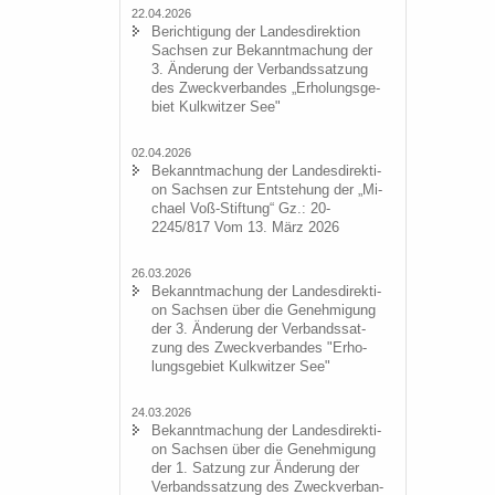
22.04.2026
Be­rich­ti­gung der Lan­des­di­rek­ti­on
Sach­sen zur Be­kannt­ma­chung der
3. Än­de­rung der Ver­bands­sat­zung
des Zweck­ver­ban­des „Er­ho­lungs­ge­
biet Kulk­wit­zer See"
02.04.2026
Be­kannt­ma­chung der Lan­des­di­rek­ti­
on Sach­sen zur Ent­ste­hung der „Mi­
cha­el Voß-​Stiftung“ Gz.: 20-
2245/817 Vom 13. März 2026
26.03.2026
Be­kannt­ma­chung der Lan­des­di­rek­ti­
on Sach­sen über die Ge­neh­mi­gung
der 3. Än­de­rung der Ver­bands­sat­
zung des Zweck­ver­ban­des "Er­ho­
lungs­ge­biet Kulk­wit­zer See"
24.03.2026
Be­kannt­ma­chung der Lan­des­di­rek­ti­
on Sach­sen über die Ge­neh­mi­gung
der 1. Sat­zung zur Än­de­rung der
Ver­bands­sat­zung des Zweck­ver­ban­