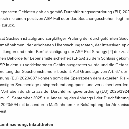
ge­pass­ten Ge­bie­ten gab es gemäß Durch­füh­rungs­ver­ord­nung (EU) 2
noch nie einen po­si­ti­ven ASP-​Fall oder das Seu­chen­ge­sche­hen liegt mi
 zu­rück.
aat Sach­sen ist auf­grund sorg­fäl­ti­ger Prü­fung der durch­ge­führ­ten Seu­
maß­nah­men, der er­ho­be­nen Über­wa­chungs­da­ten, der in­ten­si­ven epi­de
tt­lun­gen und unter Be­rück­sich­ti­gung der ASF Exit Stra­te­gy
[2]
der zu­st
chen Be­hör­de für Le­bens­mit­tel­si­cher­heit (EFSA) zu dem Schluss ge­ko
SP in dem zu ver­klei­nern­den Ge­biet aus­ge­rot­tet wurde und die Ge­fahr
­brei­tung der Seu­che nicht mehr be­steht. Auf Grund­la­ge von Art. 67 der D
­nung (EU) 2020/687 kön­nen somit die Sperr­zo­nen dem ak­tu­el­len Ri­si­k
s­ti­gen Seu­chen­la­ge ent­spre­chend an­ge­passt und ver­klei­nert wer­den. 
Vor­ha­ben durch Er­lass der Durch­füh­rungs­ver­ord­nung (EU) 2025/19
vom 19. Sep­tem­ber 2025 zur Än­de­rung des An­hangs I der Durch­füh­rungs
2023/594 mit be­son­de­ren Maß­nah­men zur Be­kämp­fung der Afri­ka­ni­s
pest.
annt­ma­chung, In­kraft­tre­ten