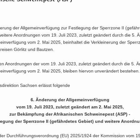
e­rung der All­ge­mein­ver­fü­gung zur Fest­le­gung der Sperr­zo­ne II (ge­fähr
ei­te­re An­ord­nun­gen vom 19. Juli 2023, zu­letzt ge­än­dert durch die 5. Ä
mein­ver­fü­gung vom 2. Mai 2025, be­inhal­tet die Ver­klei­ne­rung der Sperr­z
ei­sen Gör­litz und Baut­zen.
ren An­ord­nun­gen der vom 19. Juli 2023, zu­letzt ge­än­dert durch die 5. Ä
mein­ver­fü­gung vom 2. Mai 2025, blei­ben hier­von un­ver­än­dert be­stehen.
di­rek­ti­on Sach­sen er­lässt fol­gen­de
6. Än­de­rung der All­ge­mein­ver­fü­gung
vom 19. Juli 2023, zu­letzt ge­än­dert am 2. Mai 2025,
zur Be­kämp­fung der Afri­ka­ni­schen Schwei­ne­pest (ASP) -
le­gung der Sperr­zo­ne II (ge­fähr­de­tes Ge­biet) und wei­te­re An­ord­n
der Durch­füh­rungs­ver­ord­nung (EU) 2025/1924 der Kom­mis­si­on vom 1