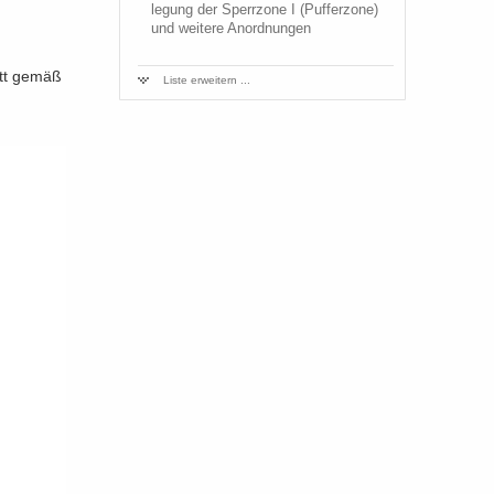
le­gung der Sperr­zo­ne I (Puf­fer­zo­ne)
und wei­te­re An­ord­nun­gen
nitt gemäß
Liste er­wei­tern ...