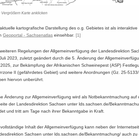
Ver­grö­ßern Karte an­kli­cken
k­tu­el­le kar­to­gra­fi­sche Dar­stel­lung des o.g. Ge­bie­tes ist als in­ter­ak­ti­v
im
Geo­por­tal -​ Sach­sen­at­las
ein­seh­bar.
[1]
wei­te­ren Re­ge­lun­gen der All­ge­mein­ver­fü­gung der Lan­des­di­rek­ti­on S
Juli 2023, zu­letzt ge­än­dert durch die 5. Än­de­rung der All­ge­mein­ver­fü­
2025, zur Be­kämp­fung der Afri­ka­ni­schen Schwei­ne­pest (ASP) Fest­le­
r­zo­ne II (ge­fähr­de­tes Ge­biet) und wei­te­re An­ord­nun­gen (Gz. 25-513
­ben hier­von un­be­rührt.
e Än­de­rung zur All­ge­mein­ver­fü­gung wird als Not­be­kannt­ma­chung auf d
sei­te der Lan­des­di­rek­ti­on Sach­sen unter lds.sach­sen.de/Be­kannt­ma­ch
det und tritt am Tage nach ihrer Be­kannt­ga­be in Kraft.
voll­stän­di­ge In­halt der All­ge­mein­ver­fü­gung kann neben der In­ter­net­sei­
des­di­rek­ti­on Sach­sen unter lds.sach­sen.de/Be­kannt­ma­chung/ auch z