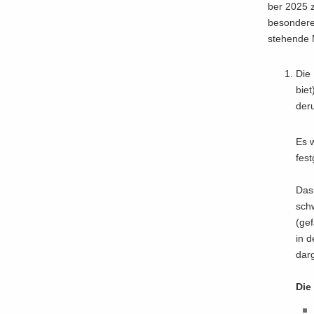
ber 2025 z
be­son­de­
ste­hen­de
Die 
biet
de­r
Es 
fest­
Das 
schw
(ge­
in d
dar­g
Die 