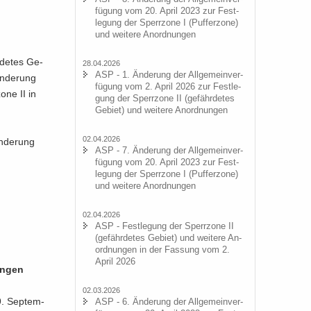
fü­gung vom 20. April 2023 zur Fest­
le­gung der Sperr­zo­ne I (Puf­fer­zo­ne)
und wei­te­re An­ord­nun­gen
­de­tes Ge­
28.04.2026
ASP - 1. Än­de­rung der All­ge­mein­ver­
n­de­rung
fü­gung vom 2. April 2026 zur Fest­le­
o­ne II in
gung der Sperr­zo­ne II (ge­fähr­de­tes
Ge­biet) und wei­te­re An­ord­nun­gen
02.04.2026
n­de­rung
ASP - 7. Än­de­rung der All­ge­mein­ver­
fü­gung vom 20. April 2023 zur Fest­
le­gung der Sperr­zo­ne I (Puf­fer­zo­ne)
und wei­te­re An­ord­nun­gen
02.04.2026
ASP - Fest­le­gung der Sperr­zo­ne II
(ge­fähr­de­tes Ge­biet) und wei­te­re An­
ord­nun­gen in der Fas­sung vom 2.
April 2026
un­gen
02.03.2026
9. Sep­tem­
ASP - 6. Än­de­rung der All­ge­mein­ver­