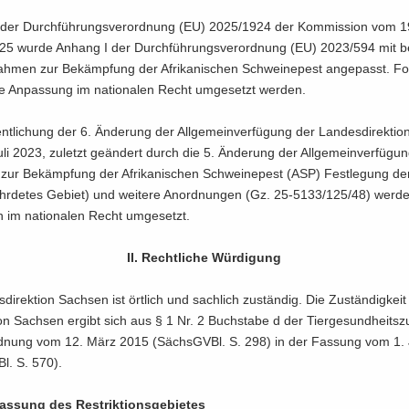
s der Durch­füh­rungs­ver­ord­nung (EU) 2025/1924 der Kom­mis­si­on vom 
25 wurde An­hang I der Durch­füh­rungs­ver­ord­nung (EU) 2023/594 mit be
h­men zur Be­kämp­fung der Afri­ka­ni­schen Schwei­ne­pest an­ge­passt. Fol
 An­pas­sung im na­tio­na­len Recht um­ge­setzt wer­den.
fent­li­chung der 6. Än­de­rung der All­ge­mein­ver­fü­gung der Lan­des­di­rek­ti
i 2023, zu­letzt ge­än­dert durch die 5. Än­de­rung der All­ge­mein­ver­fü­g
zur Be­kämp­fung der Afri­ka­ni­schen Schwei­ne­pest (ASP) Fest­le­gung de
ähr­de­tes Ge­biet) und wei­te­re An­ord­nun­gen (Gz. 25-5133/125/48) wer­d
 im na­tio­na­len Recht um­ge­setzt.
II. Recht­li­che Wür­di­gung
­di­rek­ti­on Sach­sen ist ört­lich und sach­lich zu­stän­dig. Die Zu­stän­dig­kei
ti­on Sach­sen er­gibt sich aus § 1 Nr. 2 Buch­sta­be d der Tier­ge­sund­heits­zu
ord­nung vom 12. März 2015 (Sächs­GVBl. S. 298) in der Fas­sung vom 1. 
l. S. 570).
as­sung des Re­strik­ti­ons­ge­bie­tes