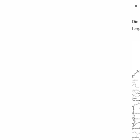
Die 
Le­g