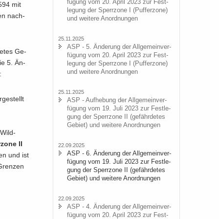
fü­gung vom 20. April 2023 zur Fest­
594 mit
le­gung der Sperr­zo­ne I (Puf­fer­zo­ne)
den nach­
und wei­te­re An­ord­nun­gen
25.11.2025
ASP - 5. Än­de­rung der All­ge­mein­ver­
de­tes Ge­
fü­gung vom 20. April 2023 zur Fest­
ie 5. Än­
le­gung der Sperr­zo­ne I (Puf­fer­zo­ne)
und wei­te­re An­ord­nun­gen
:
25.11.2025
ge­stellt
ASP - Auf­he­bung der All­ge­mein­ver­
fü­gung vom 19. Juli 2023 zur Fest­le­
gung der Sperr­zo­ne II (ge­fähr­de­tes
Ge­biet) und wei­te­re An­ord­nun­gen
 Wild­
zo­ne II
22.09.2025
ASP - 6. Än­de­rung der All­ge­mein­ver­
zen und ist
fü­gung vom 19. Juli 2023 zur Fest­le­
 Gren­zen
gung der Sperr­zo­ne II (ge­fähr­de­tes
Ge­biet) und wei­te­re An­ord­nun­gen
22.09.2025
ASP - 4. Än­de­rung der All­ge­mein­ver­
fü­gung vom 20. April 2023 zur Fest­