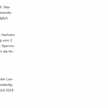
19. Sep­
­son­de­
g­lich
­on Sach­sen
ung vom 2.
r Sperr­zo­
en die An­
t der Lan­
­stän­dig­
Juli 2019