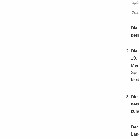
Zum 
Die a
be
Die 
19. 
Mai 
Sper
blei
Dies
net­
kün­
Der 
Lan­