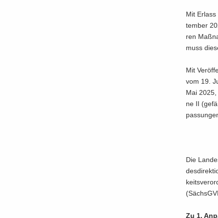
Mit Er­las
tem­ber 20
ren Maß­na
muss diese
Mit Ver­öf­
vom 19. Jul
Mai 2025, 
ne II (ge­f
pas­sun­gen
Die Lan­des
des­di­rek­
keits­ver­
(Sächs­GVB
Zu 1. An­p