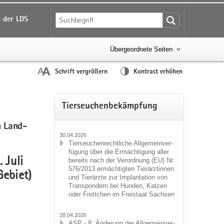
 der LDS
Übergeordnete Seiten
Schrift vergrößern
Kontrast erhöhen
Tier­seu­chen­be­kämp­fung
en Land­
30.04.2026
Tier­seu­chen­recht­li­che All­ge­mein­ver­
fü­gung über die Er­mäch­ti­gung aller
be­reits nach der Ver­ord­nung (EU) Nr.
 Juli
576/2013 er­mäch­tig­ten Tier­ärz­tin­nen
Ge­biet)
und Tier­ärz­te zur Im­plan­ta­ti­on von
Trans­pon­dern bei Hun­den, Kat­zen
oder Frett­chen im Frei­staat Sach­sen
28.04.2026
ASP - 8. Än­de­rung der All­ge­mein­ver­