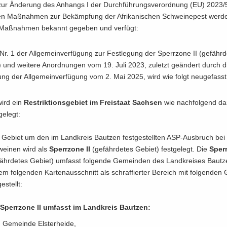
ur Än­de­rung des An­hangs I der Durch­füh­rungs­ver­ord­nung (EU) 2023/
ren Maß­nah­men zur Be­kämp­fung der Afri­ka­ni­schen Schwei­ne­pest wer­
 Maß­nah­men be­kannt ge­ge­ben und ver­fügt:
Nr. 1 der All­ge­mein­ver­fü­gung zur Fest­le­gung der Sperr­zo­ne II (ge­fähr­
) und wei­te­re An­ord­nun­gen vom 19. Juli 2023, zu­letzt ge­än­dert durch d
ung der All­ge­mein­ver­fü­gung vom 2. Mai 2025, wird wie folgt neu­ge­fasst
wird ein
Re­strik­ti­ons­ge­biet im Frei­staat Sach­sen
wie nach­fol­gend dar­
ge­legt:
Ge­biet um den im Land­kreis Baut­zen fest­ge­stell­ten ASP-​Ausbruch bei
ei­nen wird als
Sperr­zo­ne II
(ge­fähr­de­tes Ge­biet)
fest­ge­legt. Die
Sperr­
fähr­de­tes Ge­biet) um­fasst fol­gen­de Ge­mein­den des Land­krei­ses Baut­
em fol­gen­den Kar­ten­aus­schnitt als schraf­fier­ter Be­reich mit fol­gen­den
e­stellt:
Sperr­zo­ne II um­fasst im Land­kreis Baut­zen:
Ge­mein­de Els­ter­hei­de,