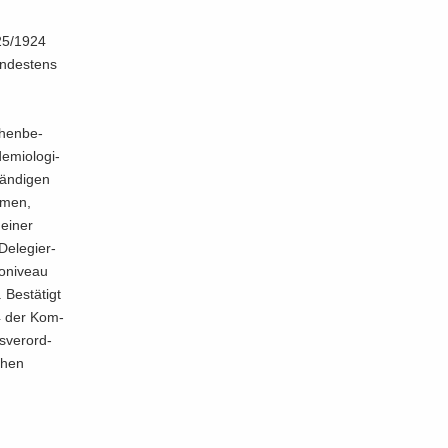
025/1924
n­des­tens
chen­be­
­mio­lo­gi­
än­di­gen
m­men,
 einer
e­le­gier­
o­ni­veau
Be­stä­tigt
24 der Kom­
­ver­ord­
chen