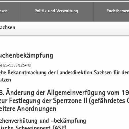
hsen
Politik und Verwaltung
Fachthemen
Sach­sen
eu­chen­be­kämp­fung
5] [25-5133/125/48]
i­che Be­kannt­ma­chung der Lan­des­di­rek­ti­on Sach­sen für d
ut­zen
. Än­de­rung der All­ge­mein­ver­fü­gung vom 19.
r Fest­le­gung der Sperr­zo­ne II (ge­fähr­de­tes 
­te­re An­ord­nun­gen
u­chen­ver­hü­tung und -​bekämpfung
­ni­sche Schwei­ne­pest (ASP)