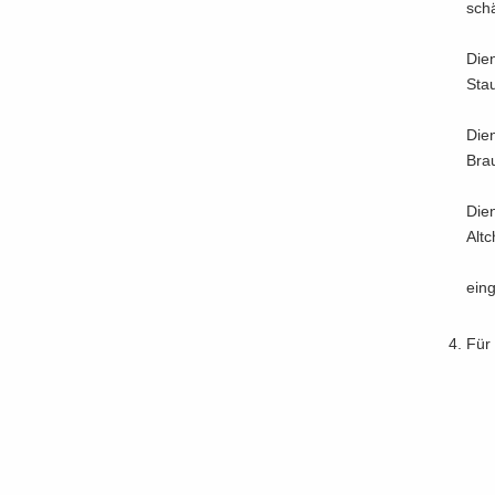
schä
Dien
Stau
Dien
Brau
Dien
Alt­
ein­
Für 