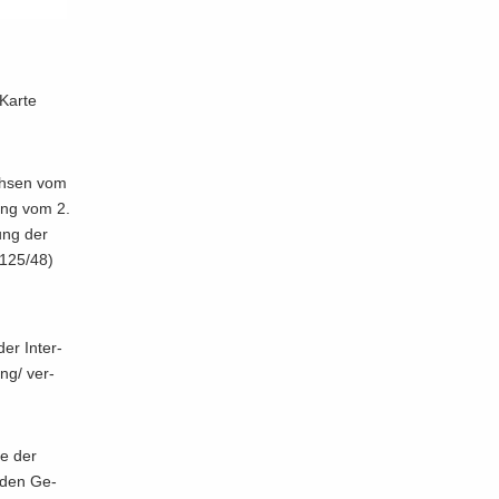
e Karte
ach­sen vom
gung vom 2.
gung der
3/125/48)
er In­ter­
ung/ ver­
te der
u den Ge­