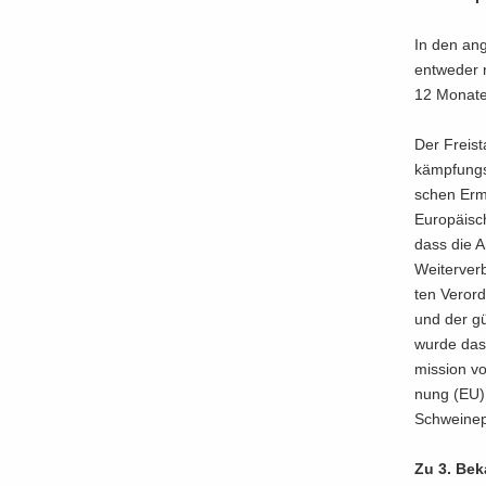
In den an­
ent­we­der 
12 Mo­na­te
Der Frei­st
kämp­fungs­
schen Er­mi
Eu­ro­päi­s
dass die A
Wei­ter­ver
ten Ver­ord
und der gün
wurde das 
mis­si­on 
nung (EU) 
Schwei­ne­
Zu 3. Be­k