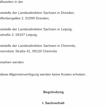
fts­zei­ten in der
st­stel­le der Lan­des­di­rek­ti­on Sach­sen in Dres­den,
f­fen­berg­al­lee 2, 01099 Dres­den,
st­stel­le der Lan­des­di­rek­ti­on Sach­sen in Leip­zig,
­stra­ße 2, 04107 Leip­zig,
st­stel­le der Lan­des­di­rek­ti­on Sach­sen in Chem­nitz,
chem­nit­zer Stra­ße 41, 09120 Chem­nitz
ge­se­hen wer­den.
diese All­ge­mein­ver­fü­gung wer­den keine Kos­ten er­ho­ben.
Be­grün­dung
I. Sach­ver­halt