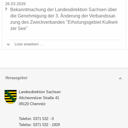
26.03.2026
Be­kannt­ma­chung der Lan­des­di­rek­ti­on Sach­sen über
die Ge­neh­mi­gung der 3. Än­de­rung der Ver­bands­sat­
zung des Zweck­ver­ban­des "Er­ho­lungs­ge­biet Kulk­wit­
zer See"
Liste er­wei­tern ...
Herausgeber
Lan­des­di­rek­ti­on Sach­sen
Alt­chem­nit­zer Stra­ße 41
09120 Chem­nitz
Te­le­fon: 0371 532 - 0
Te­le­fax: 0371 532 - 1929