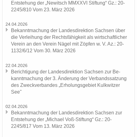
Ent­ste­hung der „Ne­witsch MMXXVI Stif­tung“ Gz.: 20-
2245/810 Vom 23. März 2026
24.04.2026
Be­kannt­ma­chung der Lan­des­di­rek­ti­on Sach­sen über
die Ver­lei­hung der Rechts­fä­hig­keit als wirt­schaft­li­cher
Ver­ein an den Ver­ein Nägel mit Zöp­fen w. V. Az.: 20-
1132/6/12 Vom 30. März 2026
22.04.2026
Be­rich­ti­gung der Lan­des­di­rek­ti­on Sach­sen zur Be­
kannt­ma­chung der 3. Än­de­rung der Ver­bands­sat­zung
des Zweck­ver­ban­des „Er­ho­lungs­ge­biet Kulk­wit­zer
See"
02.04.2026
Be­kannt­ma­chung der Lan­des­di­rek­ti­on Sach­sen zur
Ent­ste­hung der „Mi­cha­el Voß-​Stiftung“ Gz.: 20-
2245/817 Vom 13. März 2026