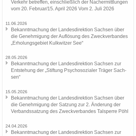
Ver­kehr be­tref­fen, ein­schließ­lich der Nacher­mitt­lun­gen
vom 20. Fe­bru­ar/15. April 2026 Vom 2. Juli 2026
11.06.2026
Be­kannt­ma­chung der Lan­des­di­rek­ti­on Sach­sen über
die Ge­neh­mi­gung der Auf­lö­sung des Zweck­ver­ban­des
„Er­ho­lungs­ge­biet Kulk­wit­zer See“
28.05.2026
Be­kannt­ma­chung der Lan­des­di­rek­ti­on Sach­sen zur
Ent­ste­hung der „Stif­tung Psy­cho­so­zia­ler Trä­ger Sach­
sen“
15.05.2026
Be­kannt­ma­chung der Lan­des­di­rek­ti­on Sach­sen über
die Ge­neh­mi­gung der Sat­zung zur 2. Än­de­rung der
Ver­bands­sat­zung des Zweck­ver­ban­des Tal­sper­re Pöhl
24.04.2026
Be­kannt­ma­chung der Lan­des­di­rek­ti­on Sach­sen zur