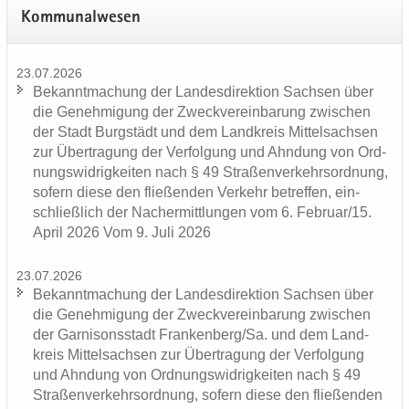
Kom­mu­nal­we­sen
23.07.2026
Be­kannt­ma­chung der Lan­des­di­rek­ti­on Sach­sen über
die Ge­neh­mi­gung der Zweck­ver­ein­ba­rung zwi­schen
der Stadt Burg­städt und dem Land­kreis Mit­tel­sach­sen
zur Über­tra­gung der Ver­fol­gung und Ahn­dung von Ord­
nungs­wid­rig­kei­ten nach § 49 Stra­ßen­ver­kehrs­ord­nung,
so­fern diese den flie­ßen­den Ver­kehr be­tref­fen, ein­
schließ­lich der Nacher­mitt­lun­gen vom 6. Fe­bru­ar/15.
April 2026 Vom 9. Juli 2026
23.07.2026
Be­kannt­ma­chung der Lan­des­di­rek­ti­on Sach­sen über
die Ge­neh­mi­gung der Zweck­ver­ein­ba­rung zwi­schen
der Gar­ni­sons­stadt Fran­ken­berg/Sa. und dem Land­
kreis Mit­tel­sach­sen zur Über­tra­gung der Ver­fol­gung
und Ahn­dung von Ord­nungs­wid­rig­kei­ten nach § 49
Stra­ßen­ver­kehrs­ord­nung, so­fern diese den flie­ßen­den