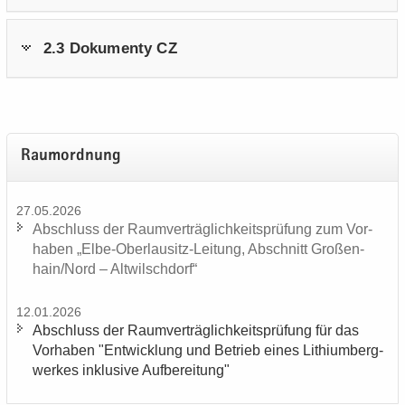
2.3 Do­ku­men­ty CZ
Raum­ord­nung
27.05.2026
Ab­schluss der Ra­um­ver­träg­lich­keits­prü­fung zum Vor­
ha­ben „Elbe-​Oberlausitz-Leitung, Ab­schnitt Gro­ßen­
hain/Nord – Alt­wilsch­dorf“
12.01.2026
Ab­schluss der Ra­um­ver­träg­lich­keits­prü­fung für das
Vor­ha­ben "Ent­wick­lung und Be­trieb eines Li­thi­um­berg­
wer­kes in­klu­si­ve Auf­be­rei­tung"