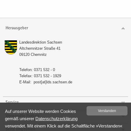
Herausgeber
Lan­des­di­rek­ti­on Sach­sen
Alt­chem­nit­zer Stra­ße 41
09120 Chem­nitz
Te­le­fon: 0371 532 - 0
Te­le­fax: 0371 532 - 1929
E-​Mail:
post[at]lds.sach­sen.de
Service
Auf un­se­rer Web­site wer­den Coo­kies
Ver­stan­den
Verwandte Portale
gemäß un­se­rer
Da­ten­schutz­er­klä­rung
ver­wen­det. Mit einem Klick auf die Schalt­flä­che »Ver­stan­den«
Seite empfehlen