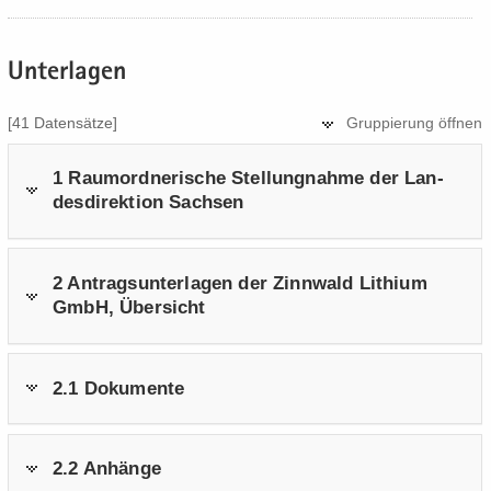
Un­ter­la­gen
[41 Da­ten­sät­ze]
Grup­pie­rung öff­nen
1 Raum­ord­ne­ri­sche Stel­lung­nah­me der Lan­
des­di­rek­ti­on Sach­sen
2 An­trags­un­ter­la­gen der Zinn­wald Li­thi­um
GmbH, Über­sicht
2.1 Do­ku­men­te
2.2 An­hän­ge