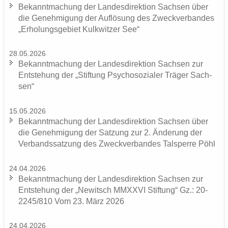
Be­kannt­ma­chung der Lan­des­di­rek­ti­on Sach­sen über
die Ge­neh­mi­gung der Auf­lö­sung des Zweck­ver­ban­des
„Er­ho­lungs­ge­biet Kulk­wit­zer See“
28.05.2026
Be­kannt­ma­chung der Lan­des­di­rek­ti­on Sach­sen zur
Ent­ste­hung der „Stif­tung Psy­cho­so­zia­ler Trä­ger Sach­
sen“
15.05.2026
Be­kannt­ma­chung der Lan­des­di­rek­ti­on Sach­sen über
die Ge­neh­mi­gung der Sat­zung zur 2. Än­de­rung der
Ver­bands­sat­zung des Zweck­ver­ban­des Tal­sper­re Pöhl
24.04.2026
Be­kannt­ma­chung der Lan­des­di­rek­ti­on Sach­sen zur
Ent­ste­hung der „Ne­witsch MMXXVI Stif­tung“ Gz.: 20-
2245/810 Vom 23. März 2026
24.04.2026