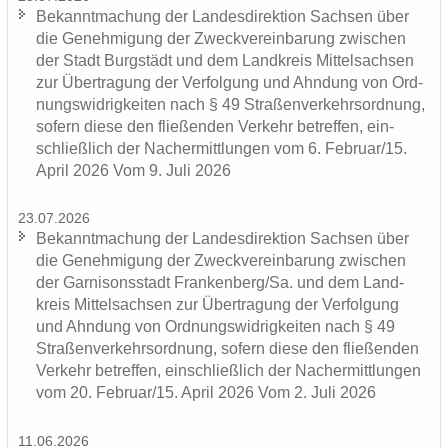
Be­kannt­ma­chung der Lan­des­di­rek­ti­on Sach­sen über
die Ge­neh­mi­gung der Zweck­ver­ein­ba­rung zwi­schen
der Stadt Burg­städt und dem Land­kreis Mit­tel­sach­sen
zur Über­tra­gung der Ver­fol­gung und Ahn­dung von Ord­
nungs­wid­rig­kei­ten nach § 49 Stra­ßen­ver­kehrs­ord­nung,
so­fern diese den flie­ßen­den Ver­kehr be­tref­fen, ein­
schließ­lich der Nacher­mitt­lun­gen vom 6. Fe­bru­ar/15.
April 2026 Vom 9. Juli 2026
23.07.2026
Be­kannt­ma­chung der Lan­des­di­rek­ti­on Sach­sen über
die Ge­neh­mi­gung der Zweck­ver­ein­ba­rung zwi­schen
der Gar­ni­sons­stadt Fran­ken­berg/Sa. und dem Land­
kreis Mit­tel­sach­sen zur Über­tra­gung der Ver­fol­gung
und Ahn­dung von Ord­nungs­wid­rig­kei­ten nach § 49
Stra­ßen­ver­kehrs­ord­nung, so­fern diese den flie­ßen­den
Ver­kehr be­tref­fen, ein­schließ­lich der Nacher­mitt­lun­gen
vom 20. Fe­bru­ar/15. April 2026 Vom 2. Juli 2026
11.06.2026