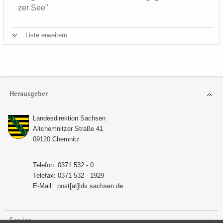
zer See"
Liste er­wei­tern ...
Herausgeber
Lan­des­di­rek­ti­on Sach­sen
Alt­chem­nit­zer Stra­ße 41
09120 Chem­nitz
Te­le­fon: 0371 532 - 0
Te­le­fax: 0371 532 - 1929
E-​Mail:
post[at]lds.sach­sen.de
Service