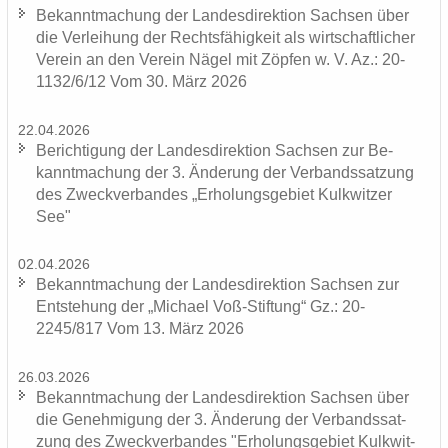
Be­kannt­ma­chung der Lan­des­di­rek­ti­on Sach­sen über
die Ver­lei­hung der Rechts­fä­hig­keit als wirt­schaft­li­cher
Ver­ein an den Ver­ein Nägel mit Zöp­fen w. V. Az.: 20-
1132/6/12 Vom 30. März 2026
22.04.2026
Be­rich­ti­gung der Lan­des­di­rek­ti­on Sach­sen zur Be­
kannt­ma­chung der 3. Än­de­rung der Ver­bands­sat­zung
des Zweck­ver­ban­des „Er­ho­lungs­ge­biet Kulk­wit­zer
See"
02.04.2026
Be­kannt­ma­chung der Lan­des­di­rek­ti­on Sach­sen zur
Ent­ste­hung der „Mi­cha­el Voß-​Stiftung“ Gz.: 20-
2245/817 Vom 13. März 2026
26.03.2026
Be­kannt­ma­chung der Lan­des­di­rek­ti­on Sach­sen über
die Ge­neh­mi­gung der 3. Än­de­rung der Ver­bands­sat­
zung des Zweck­ver­ban­des "Er­ho­lungs­ge­biet Kulk­wit­