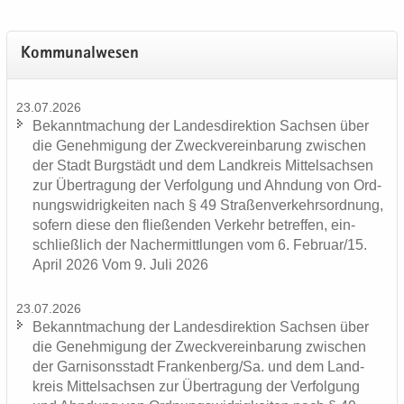
Kom­mu­nal­we­sen
23.07.2026
Be­kannt­ma­chung der Lan­des­di­rek­ti­on Sach­sen über
die Ge­neh­mi­gung der Zweck­ver­ein­ba­rung zwi­schen
der Stadt Burg­städt und dem Land­kreis Mit­tel­sach­sen
zur Über­tra­gung der Ver­fol­gung und Ahn­dung von Ord­
nungs­wid­rig­kei­ten nach § 49 Stra­ßen­ver­kehrs­ord­nung,
so­fern diese den flie­ßen­den Ver­kehr be­tref­fen, ein­
schließ­lich der Nacher­mitt­lun­gen vom 6. Fe­bru­ar/15.
April 2026 Vom 9. Juli 2026
23.07.2026
Be­kannt­ma­chung der Lan­des­di­rek­ti­on Sach­sen über
die Ge­neh­mi­gung der Zweck­ver­ein­ba­rung zwi­schen
der Gar­ni­sons­stadt Fran­ken­berg/Sa. und dem Land­
kreis Mit­tel­sach­sen zur Über­tra­gung der Ver­fol­gung