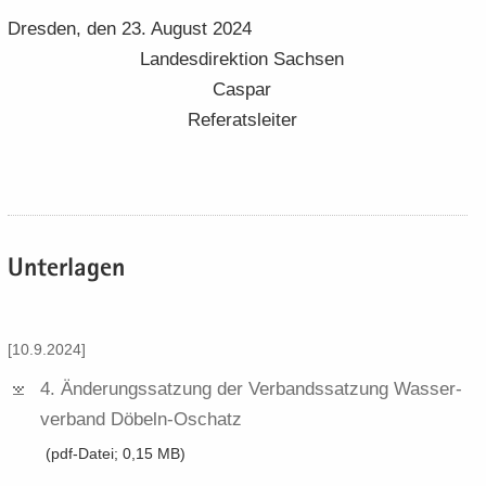
Dres­den, den 23. Au­gust 2024
Lan­des­di­rek­ti­on Sach­sen
Cas­par
Re­fe­rats­lei­ter
Un­ter­la­gen
[10.9.2024]
4.​ Än­de­rungs­sat­zung der Ver­bands­sat­zung Was­ser­
ver­band Döbeln-​​Oschatz
(pdf-​Datei; 0,15 MB)