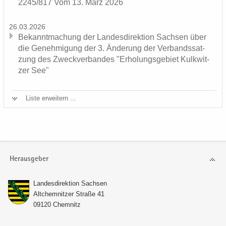
2245/817 Vom 13. März 2026
26.03.2026
Be­kannt­ma­chung der Lan­des­di­rek­ti­on Sach­sen über
die Ge­neh­mi­gung der 3. Än­de­rung der Ver­bands­sat­
zung des Zweck­ver­ban­des "Er­ho­lungs­ge­biet Kulk­wit­
zer See"
Liste er­wei­tern ...
Herausgeber
Lan­des­di­rek­ti­on Sach­sen
Alt­chem­nit­zer Stra­ße 41
09120 Chem­nitz