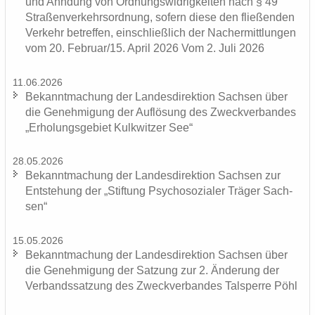
und Ahn­dung von Ord­nungs­wid­rig­kei­ten nach § 49
Stra­ßen­ver­kehrs­ord­nung, so­fern diese den flie­ßen­den
Ver­kehr be­tref­fen, ein­schließ­lich der Nacher­mitt­lun­gen
vom 20. Fe­bru­ar/15. April 2026 Vom 2. Juli 2026
11.06.2026
Be­kannt­ma­chung der Lan­des­di­rek­ti­on Sach­sen über
die Ge­neh­mi­gung der Auf­lö­sung des Zweck­ver­ban­des
„Er­ho­lungs­ge­biet Kulk­wit­zer See“
28.05.2026
Be­kannt­ma­chung der Lan­des­di­rek­ti­on Sach­sen zur
Ent­ste­hung der „Stif­tung Psy­cho­so­zia­ler Trä­ger Sach­
sen“
15.05.2026
Be­kannt­ma­chung der Lan­des­di­rek­ti­on Sach­sen über
die Ge­neh­mi­gung der Sat­zung zur 2. Än­de­rung der
Ver­bands­sat­zung des Zweck­ver­ban­des Tal­sper­re Pöhl