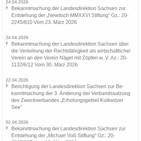
24.04.2026
Be­kannt­ma­chung der Lan­des­di­rek­ti­on Sach­sen zur
Ent­ste­hung der „Ne­witsch MMXXVI Stif­tung“ Gz.: 20-
2245/810 Vom 23. März 2026
24.04.2026
Be­kannt­ma­chung der Lan­des­di­rek­ti­on Sach­sen über
die Ver­lei­hung der Rechts­fä­hig­keit als wirt­schaft­li­cher
Ver­ein an den Ver­ein Nägel mit Zöp­fen w. V. Az.: 20-
1132/6/12 Vom 30. März 2026
22.04.2026
Be­rich­ti­gung der Lan­des­di­rek­ti­on Sach­sen zur Be­
kannt­ma­chung der 3. Än­de­rung der Ver­bands­sat­zung
des Zweck­ver­ban­des „Er­ho­lungs­ge­biet Kulk­wit­zer
See"
02.04.2026
Be­kannt­ma­chung der Lan­des­di­rek­ti­on Sach­sen zur
Ent­ste­hung der „Mi­cha­el Voß-​Stiftung“ Gz.: 20-