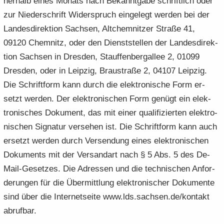
ner­halb eines Mo­nats nach Be­kannt­ga­be schrift­lich oder
zur Nie­der­schrift Wi­der­spruch ein­ge­legt wer­den bei der
Lan­des­di­rek­ti­on Sach­sen, Alt­chem­nit­zer Stra­ße 41,
09120 Chem­nitz, oder den Dienst­stel­len der Lan­des­di­rek­
ti­on Sach­sen in Dres­den, Stauf­fen­berg­al­lee 2, 01099
Dres­den, oder in Leip­zig, Brau­stra­ße 2, 04107 Leip­zig.
Die Schrift­form kann durch die elek­tro­ni­sche Form er­
setzt wer­den. Der elek­tro­ni­schen Form ge­nügt ein elek­
tro­ni­sches Do­ku­ment, das mit einer qua­li­fi­zier­ten elek­tro­
ni­schen Si­gna­tur ver­se­hen ist. Die Schrift­form kann auch
er­setzt wer­den durch Ver­sen­dung eines elek­tro­ni­schen
Do­ku­ments mit der Ver­sand­art nach § 5 Abs. 5 des De-​
Mail-Gesetzes. Die Adres­sen und die tech­ni­schen An­for­
de­run­gen für die Über­mitt­lung elek­tro­ni­scher Do­ku­men­te
sind über die In­ter­net­sei­te www.lds.sach­sen.de/kon­takt
ab­ruf­bar.