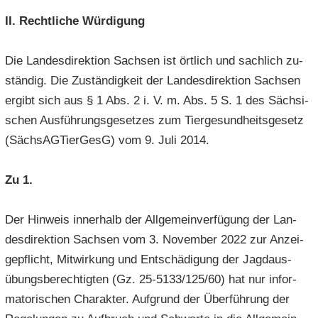
II. Recht­li­che Wür­di­gung
Die Lan­des­di­rek­ti­on Sach­sen ist ört­lich und sach­lich zu­
stän­dig. Die Zu­stän­dig­keit der Lan­des­di­rek­ti­on Sach­sen
er­gibt sich aus § 1 Abs. 2 i. V. m. Abs. 5 S. 1 des Säch­si­
schen Aus­füh­rungs­ge­set­zes zum Tier­ge­sund­heits­ge­setz
(Säch­s­AG­Tier­GesG) vom 9. Juli 2014.
Zu 1.
Der Hin­weis in­ner­halb der All­ge­mein­ver­fü­gung der Lan­
des­di­rek­ti­on Sach­sen vom 3. No­vem­ber 2022 zur An­zei­
ge­pflicht, Mit­wir­kung und Ent­schä­di­gung der Jagd­aus­
übungs­be­rech­tig­ten (Gz. 25-5133/125/60) hat nur in­for­
ma­to­ri­schen Cha­rak­ter. Auf­grund der Über­füh­rung der