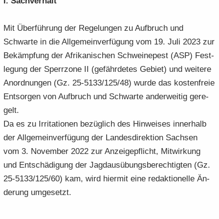
I. Sach­ver­halt
Mit Über­füh­rung der Re­ge­lun­gen zu Auf­bruch und
Schwar­te in die All­ge­mein­ver­fü­gung vom 19. Juli 2023 zur
Be­kämp­fung der Afri­ka­ni­schen Schwei­ne­pest (ASP) Fest­
le­gung der Sperr­zo­ne II (ge­fähr­de­tes Ge­biet) und wei­te­re
An­ord­nun­gen (Gz. 25-5133/125/48) wurde das kos­ten­freie
Ent­sor­gen von Auf­bruch und Schwar­te an­der­wei­tig ge­re­
gelt.
Da es zu Ir­ri­ta­tio­nen be­züg­lich des Hin­wei­ses in­ner­halb
der All­ge­mein­ver­fü­gung der Lan­des­di­rek­ti­on Sach­sen
vom 3. No­vem­ber 2022 zur An­zei­ge­pflicht, Mit­wir­kung
und Ent­schä­di­gung der Jagd­aus­übungs­be­rech­tig­ten (Gz.
25-5133/125/60) kam, wird hier­mit eine re­dak­tio­nel­le Än­
de­rung um­ge­setzt.