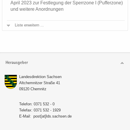
April 2023 zur Fest­le­gung der Sperr­zo­ne I (Puf­fer­zo­ne)
und wei­te­re An­ord­nun­gen
Liste er­wei­tern ...
Herausgeber
Lan­des­di­rek­ti­on Sach­sen
Alt­chem­nit­zer Stra­ße 41
09120 Chem­nitz
Te­le­fon: 0371 532 - 0
Te­le­fax: 0371 532 - 1929
E-​Mail:
post[at]lds.sach­sen.de