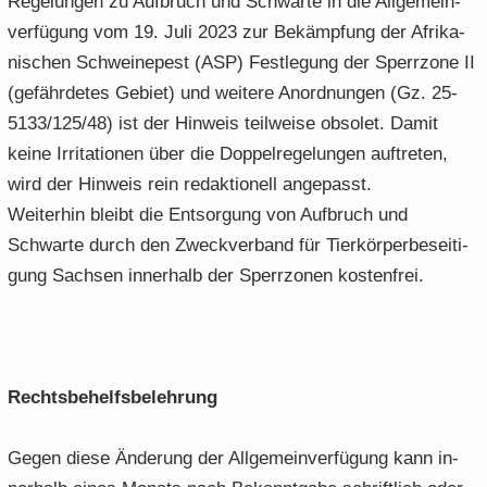
Re­ge­lun­gen zu Auf­bruch und Schwar­te in die All­ge­mein­
ver­fü­gung vom 19. Juli 2023 zur Be­kämp­fung der Afri­ka­
ni­schen Schwei­ne­pest (ASP) Fest­le­gung der Sperr­zo­ne II
(ge­fähr­de­tes Ge­biet) und wei­te­re An­ord­nun­gen (Gz. 25-
5133/125/48) ist der Hin­weis teil­wei­se ob­so­let. Damit
keine Ir­ri­ta­tio­nen über die Dop­pel­re­ge­lun­gen auf­tre­ten,
wird der Hin­weis rein re­dak­tio­nell an­ge­passt.
Wei­ter­hin bleibt die Ent­sor­gung von Auf­bruch und
Schwar­te durch den Zweck­ver­band für Tier­kör­per­be­sei­ti­
gung Sach­sen in­ner­halb der Sperr­zo­nen kos­ten­frei.
Rechts­be­helfs­be­leh­rung
Gegen diese Än­de­rung der All­ge­mein­ver­fü­gung kann in­