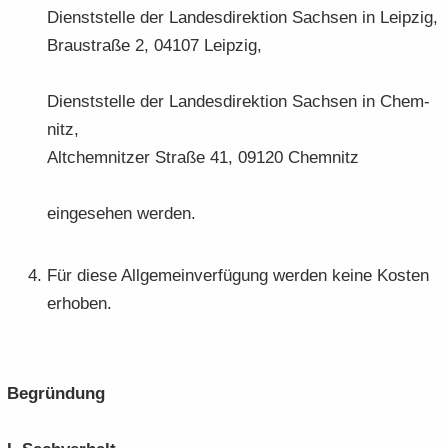
Dienst­stel­le der Lan­des­di­rek­ti­on Sach­sen in Leip­zig,
Brau­stra­ße 2, 04107 Leip­zig,
Dienst­stel­le der Lan­des­di­rek­ti­on Sach­sen in Chem­
nitz,
Alt­chem­nit­zer Stra­ße 41, 09120 Chem­nitz
ein­ge­se­hen wer­den.
Für diese All­ge­mein­ver­fü­gung wer­den keine Kos­ten
er­ho­ben.
Be­grün­dung