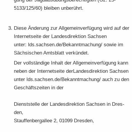
5133/125/60) blei­ben un­be­rührt.
Diese Än­de­rung zur All­ge­mein­ver­fü­gung wird auf der
In­ter­net­sei­te der Lan­des­di­rek­ti­on Sach­sen
unter: lds.sach­sen.de/Be­kannt­ma­chung/ sowie im
Säch­si­schen Amts­blatt ver­kün­det.
Der voll­stän­di­ge In­halt der All­ge­mein­ver­fü­gung kann
neben der In­ter­net­sei­te der­Lan­des­di­rek­ti­on Sach­sen
unter lds.sach­sen.de/Be­kannt­ma­chung/ auch zu den
Ge­schäfts­zei­ten in der
Dienst­stel­le der Lan­des­di­rek­ti­on Sach­sen in Dres­
den,
Stauf­fen­berg­al­lee 2, 01099 Dres­den,