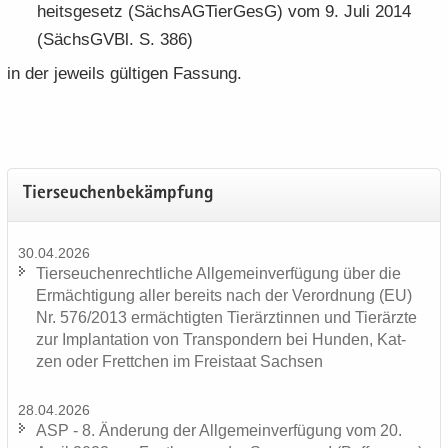
heits­ge­setz (Säch­s­AG­Tier­GesG) vom 9. Juli 2014
(Sächs­GVBl. S. 386)
in der je­weils gül­ti­gen Fas­sung.
Tier­seu­chen­be­kämp­fung
30.04.2026
Tier­seu­chen­recht­li­che All­ge­mein­ver­fü­gung über die
Er­mäch­ti­gung aller be­reits nach der Ver­ord­nung (EU)
Nr. 576/2013 er­mäch­tig­ten Tier­ärz­tin­nen und Tier­ärz­te
zur Im­plan­ta­ti­on von Trans­pon­dern bei Hun­den, Kat­
zen oder Frett­chen im Frei­staat Sach­sen
28.04.2026
ASP - 8. Än­de­rung der All­ge­mein­ver­fü­gung vom 20.