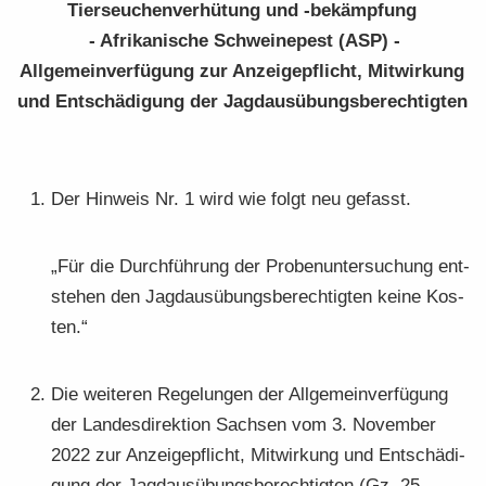
Tier­seu­chen­ver­hü­tung und -​bekämpfung
- Afri­ka­ni­sche Schwei­ne­pest (ASP) -
All­ge­mein­ver­fü­gung zur An­zei­ge­pflicht, Mit­wir­kung
und Ent­schä­di­gung der Jagd­aus­übungs­be­rech­tig­ten
Der Hin­weis Nr. 1 wird wie folgt neu ge­fasst.
„Für die Durch­füh­rung der Pro­ben­un­ter­su­chung ent­
ste­hen den Jagd­aus­übungs­be­rech­tig­ten keine Kos­
ten.“
Die wei­te­ren Re­ge­lun­gen der All­ge­mein­ver­fü­gung
der Lan­des­di­rek­ti­on Sach­sen vom 3. No­vem­ber
2022 zur An­zei­ge­pflicht, Mit­wir­kung und Ent­schä­di­
gung der Jagd­aus­übungs­be­rech­tig­ten (Gz. 25-