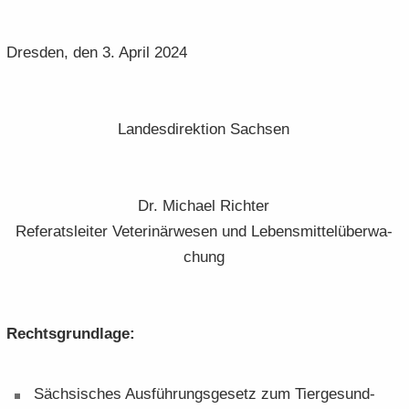
Dres­den, den 3. April 2024
Lan­des­di­rek­ti­on Sach­sen
Dr. Mi­cha­el Rich­ter
Re­fe­rats­lei­ter Ve­te­ri­när­we­sen und Le­bens­mit­tel­über­wa­
chung
Rechts­grund­la­ge:
Säch­si­sches Aus­füh­rungs­ge­setz zum Tier­ge­sund­