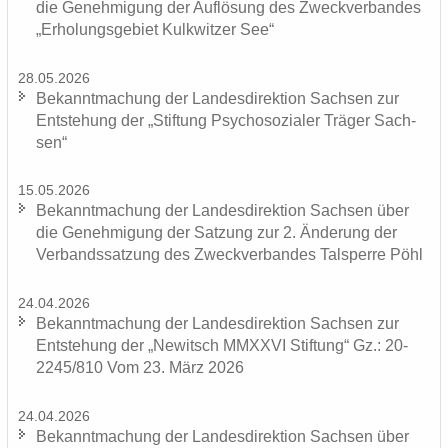
die Ge­neh­mi­gung der Auf­lö­sung des Zweck­ver­ban­des
„Er­ho­lungs­ge­biet Kulk­wit­zer See“
28.05.2026
Be­kannt­ma­chung der Lan­des­di­rek­ti­on Sach­sen zur
Ent­ste­hung der „Stif­tung Psy­cho­so­zia­ler Trä­ger Sach­
sen“
15.05.2026
Be­kannt­ma­chung der Lan­des­di­rek­ti­on Sach­sen über
die Ge­neh­mi­gung der Sat­zung zur 2. Än­de­rung der
Ver­bands­sat­zung des Zweck­ver­ban­des Tal­sper­re Pöhl
24.04.2026
Be­kannt­ma­chung der Lan­des­di­rek­ti­on Sach­sen zur
Ent­ste­hung der „Ne­witsch MMXXVI Stif­tung“ Gz.: 20-
2245/810 Vom 23. März 2026
24.04.2026
Be­kannt­ma­chung der Lan­des­di­rek­ti­on Sach­sen über