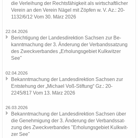
die Ver­lei­hung der Rechts­fä­hig­keit als wirt­schaft­li­cher
Ver­ein an den Ver­ein Nägel mit Zöp­fen w. V. Az.: 20-
1132/6/12 Vom 30. März 2026
22.04.2026
Be­rich­ti­gung der Lan­des­di­rek­ti­on Sach­sen zur Be­
kannt­ma­chung der 3. Än­de­rung der Ver­bands­sat­zung
des Zweck­ver­ban­des „Er­ho­lungs­ge­biet Kulk­wit­zer
See"
02.04.2026
Be­kannt­ma­chung der Lan­des­di­rek­ti­on Sach­sen zur
Ent­ste­hung der „Mi­cha­el Voß-​Stiftung“ Gz.: 20-
2245/817 Vom 13. März 2026
26.03.2026
Be­kannt­ma­chung der Lan­des­di­rek­ti­on Sach­sen über
die Ge­neh­mi­gung der 3. Än­de­rung der Ver­bands­sat­
zung des Zweck­ver­ban­des "Er­ho­lungs­ge­biet Kulk­wit­
zer See"