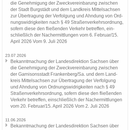
die Ge­neh­mi­gung der Zweck­ver­ein­ba­rung zwi­schen
der Stadt Burg­städt und dem Land­kreis Mit­tel­sach­sen
zur Über­tra­gung der Ver­fol­gung und Ahn­dung von Ord­
nungs­wid­rig­kei­ten nach § 49 Stra­ßen­ver­kehrs­ord­nung,
so­fern diese den flie­ßen­den Ver­kehr be­tref­fen, ein­
schließ­lich der Nacher­mitt­lun­gen vom 6. Fe­bru­ar/15.
April 2026 Vom 9. Juli 2026
23.07.2026
Be­kannt­ma­chung der Lan­des­di­rek­ti­on Sach­sen über
die Ge­neh­mi­gung der Zweck­ver­ein­ba­rung zwi­schen
der Gar­ni­sons­stadt Fran­ken­berg/Sa. und dem Land­
kreis Mit­tel­sach­sen zur Über­tra­gung der Ver­fol­gung
und Ahn­dung von Ord­nungs­wid­rig­kei­ten nach § 49
Stra­ßen­ver­kehrs­ord­nung, so­fern diese den flie­ßen­den
Ver­kehr be­tref­fen, ein­schließ­lich der Nacher­mitt­lun­gen
vom 20. Fe­bru­ar/15. April 2026 Vom 2. Juli 2026
11.06.2026
Be­kannt­ma­chung der Lan­des­di­rek­ti­on Sach­sen über