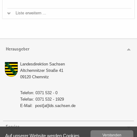
Liste er­wei­tern ...
Herausgeber
Lan­des­di­rek­ti­on Sach­sen
Alt­chem­nit­zer Stra­ße 41
09120 Chem­nitz
Te­le­fon: 0371 532 - 0
Te­le­fax: 0371 532 - 1929
E-​Mail:
post[at]lds.sach­sen.de
Service
Auf un­se­rer Web­site wer­den Coo­kies
Ver­stan­den