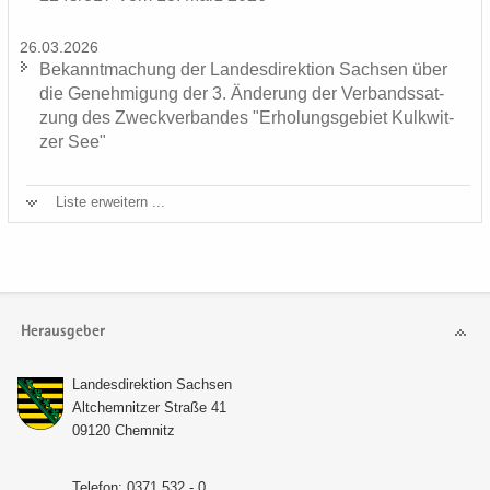
26.03.2026
Be­kannt­ma­chung der Lan­des­di­rek­ti­on Sach­sen über
die Ge­neh­mi­gung der 3. Än­de­rung der Ver­bands­sat­
zung des Zweck­ver­ban­des "Er­ho­lungs­ge­biet Kulk­wit­
zer See"
Liste er­wei­tern ...
Herausgeber
Lan­des­di­rek­ti­on Sach­sen
Alt­chem­nit­zer Stra­ße 41
09120 Chem­nitz
Te­le­fon: 0371 532 - 0