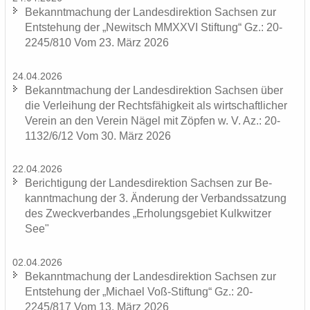
Be­kannt­ma­chung der Lan­des­di­rek­ti­on Sach­sen zur
Ent­ste­hung der „Ne­witsch MMXXVI Stif­tung“ Gz.: 20-
2245/810 Vom 23. März 2026
24.04.2026
Be­kannt­ma­chung der Lan­des­di­rek­ti­on Sach­sen über
die Ver­lei­hung der Rechts­fä­hig­keit als wirt­schaft­li­cher
Ver­ein an den Ver­ein Nägel mit Zöp­fen w. V. Az.: 20-
1132/6/12 Vom 30. März 2026
22.04.2026
Be­rich­ti­gung der Lan­des­di­rek­ti­on Sach­sen zur Be­
kannt­ma­chung der 3. Än­de­rung der Ver­bands­sat­zung
des Zweck­ver­ban­des „Er­ho­lungs­ge­biet Kulk­wit­zer
See"
02.04.2026
Be­kannt­ma­chung der Lan­des­di­rek­ti­on Sach­sen zur
Ent­ste­hung der „Mi­cha­el Voß-​Stiftung“ Gz.: 20-
2245/817 Vom 13. März 2026