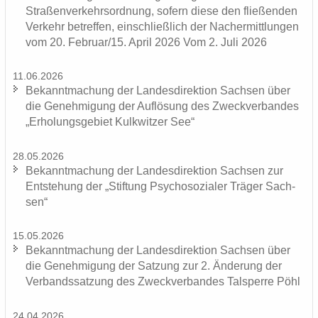
Stra­ßen­ver­kehrs­ord­nung, so­fern diese den flie­ßen­den
Ver­kehr be­tref­fen, ein­schließ­lich der Nacher­mitt­lun­gen
vom 20. Fe­bru­ar/15. April 2026 Vom 2. Juli 2026
11.06.2026
Be­kannt­ma­chung der Lan­des­di­rek­ti­on Sach­sen über
die Ge­neh­mi­gung der Auf­lö­sung des Zweck­ver­ban­des
„Er­ho­lungs­ge­biet Kulk­wit­zer See“
28.05.2026
Be­kannt­ma­chung der Lan­des­di­rek­ti­on Sach­sen zur
Ent­ste­hung der „Stif­tung Psy­cho­so­zia­ler Trä­ger Sach­
sen“
15.05.2026
Be­kannt­ma­chung der Lan­des­di­rek­ti­on Sach­sen über
die Ge­neh­mi­gung der Sat­zung zur 2. Än­de­rung der
Ver­bands­sat­zung des Zweck­ver­ban­des Tal­sper­re Pöhl
24.04.2026