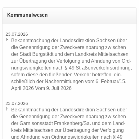
Kom­mu­nal­we­sen
23.07.2026
Be­kannt­ma­chung der Lan­des­di­rek­ti­on Sach­sen über
die Ge­neh­mi­gung der Zweck­ver­ein­ba­rung zwi­schen
der Stadt Burg­städt und dem Land­kreis Mit­tel­sach­sen
zur Über­tra­gung der Ver­fol­gung und Ahn­dung von Ord­
nungs­wid­rig­kei­ten nach § 49 Stra­ßen­ver­kehrs­ord­nung,
so­fern diese den flie­ßen­den Ver­kehr be­tref­fen, ein­
schließ­lich der Nacher­mitt­lun­gen vom 6. Fe­bru­ar/15.
April 2026 Vom 9. Juli 2026
23.07.2026
Be­kannt­ma­chung der Lan­des­di­rek­ti­on Sach­sen über
die Ge­neh­mi­gung der Zweck­ver­ein­ba­rung zwi­schen
der Gar­ni­sons­stadt Fran­ken­berg/Sa. und dem Land­
kreis Mit­tel­sach­sen zur Über­tra­gung der Ver­fol­gung
und Ahn­dung von Ord­nungs­wid­rig­kei­ten nach § 49