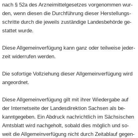
nach § 52a des Arz­nei­mit­tel­ge­set­zes vor­ge­nom­men wur­
den, wenn die­sen die Durch­füh­rung die­ser Her­stel­lungs­
schrit­te durch die je­weils zu­stän­di­ge Lan­des­be­hör­de ge­
stat­tet wurde.
Diese All­ge­mein­ver­fü­gung kann ganz oder teil­wei­se je­der­
zeit wi­der­ru­fen wer­den.
Die so­for­ti­ge Voll­zie­hung die­ser All­ge­mein­ver­fü­gung wird
an­ge­ord­net.
Diese All­ge­mein­ver­fü­gung gilt mit ihrer Wie­der­ga­be auf
der In­ter­net­sei­te der Lan­des­di­rek­ti­on Sach­sen als be­
kannt­ge­ge­ben. Ein Ab­druck nach­richt­lich im Säch­si­schen
Amts­blatt wird nach­ge­holt, so­bald dies mög­lich und so­
weit die All­ge­mein­ver­fü­gung nicht durch Zeit­ab­lauf ge­gen­