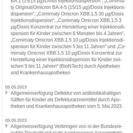
BA.1 (15/15 µg)/Dosis In­jek­ti­ons­di­sper­si­on“, „Co­mirna­
ty Ori­gi­nal/Omic­ron BA.4-5 (15/15 µg)/Dosis In­jek­ti­ons­
di­sper­si­on“, „Co­mirna­ty Omic­ron XBB.1.5 30 µg/Dosis
In­jek­ti­ons­di­sper­si­on“, „Co­mirna­ty Omic­ron XBB.1.5 3
µg/Dosis Kon­zen­trat zur Her­stel­lung einer In­jek­ti­ons­di­
sper­si­on für Kin­der zwi­schen 6 Mo­na­ten bis 4 Jah­ren“,
„Co­mirna­ty Omic­ron XBB.1.5 10 µg/Dosis In­jek­ti­ons­di­
sper­si­on für Kin­der zwi­schen 5 bis 11 Jah­ren“ und „Co­
mirna­ty Omic­ron XBB.1.5 10 µg/Dosis Kon­zen­trat zur
Her­stel­lung einer In­jek­ti­ons­di­sper­si­on für Kin­der zwi­
schen 5 bis 11 Jah­ren“ (BioNTech) durch Apo­the­ken
und Kran­ken­hau­s­apo­the­ken
05.05.2023
All­ge­mein­ver­fü­gung De­fek­tur von an­ti­bio­ti­ka­hal­ti­gen
Säf­ten für Kin­der als De­fek­tur­arz­nei­mit­tel durch Apo­
the­ken und Kran­ken­hau­s­apo­the­ken vom 5. Mai 2023
05.05.2023
All­ge­mein­ver­fü­gung Ver­brin­gen von in der Bun­des­re­
pu­blik Deutsch­land nicht zu­ge­las­se­nen Arz­nei­mit­teln