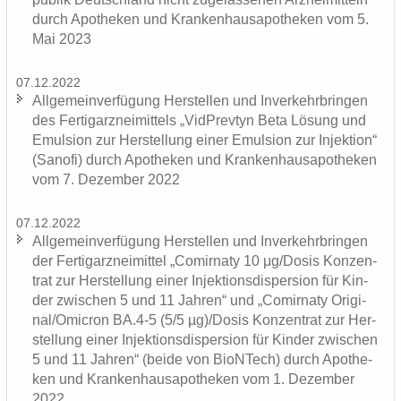
durch Apo­the­ken und Kran­ken­hau­s­apo­the­ken vom 5.
Mai 2023
07.12.2022
All­ge­mein­ver­fü­gung Her­stel­len und In­ver­kehr­brin­gen
des Fer­tig­arz­nei­mit­tels „Vid­Prev­tyn Beta Lö­sung und
Emul­si­on zur Her­stel­lung einer Emul­si­on zur In­jek­ti­on“
(Sa­no­fi) durch Apo­the­ken und Kran­ken­hau­s­apo­the­ken
vom 7. De­zem­ber 2022
07.12.2022
All­ge­mein­ver­fü­gung Her­stel­len und In­ver­kehr­brin­gen
der Fer­tig­arz­nei­mit­tel „Co­mirna­ty 10 μg/Dosis Kon­zen­
trat zur Her­stel­lung einer In­jek­ti­ons­di­sper­si­on für Kin­
der zwi­schen 5 und 11 Jah­ren“ und „Co­mirna­ty Ori­gi­
nal/Omic­ron BA.4-5 (5/5 µg)/Dosis Kon­zen­trat zur Her­
stel­lung einer In­jek­ti­ons­di­sper­si­on für Kin­der zwi­schen
5 und 11 Jah­ren“ (beide von BioNTech) durch Apo­the­
ken und Kran­ken­hau­s­apo­the­ken vom 1. De­zem­ber
2022