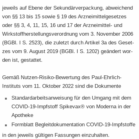
je­weils auf Ebene der Se­kun­där­ver­pa­ckung, ab­wei­chend
von §§ 13 bis 15 sowie § 19 des Arz­nei­mit­tel­ge­set­zes
oder §§ 3, 4, 11, 15, 16 und 17 der Arzneimittel-​ und
Wirk­stoff­her­stel­lungs­ver­ord­nung vom 3. No­vem­ber 2006
(BGBl. I S. 2523), die zu­letzt durch Ar­ti­kel 3a des Ge­set­
zes vom 9. Au­gust 2019 (BGBl. I S. 1202) ge­än­dert wor­
den ist, ge­stat­tet.
Gemäß Nutzen-​Risiko-Bewertung des Paul-​Ehrlich-
Instituts vom 11. Ok­to­ber 2022 sind die Do­ku­men­te
Stan­dard­ar­beits­an­wei­sung für den Um­gang mit dem
COVID-​19-​Impfstoff Spike­vax® von Mo­der­na in der
Apo­the­ke
Form­blatt Be­gleit­do­ku­men­ta­ti­on COVID-​19-​Impfstoffe
in den je­weils gül­ti­gen Fas­sun­gen ein­zu­hal­ten.