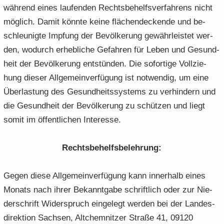
wäh­rend eines lau­fen­den Rechts­be­helfs­ver­fah­rens nicht
mög­lich. Damit könn­te keine flä­chen­de­cken­de und be­
schleu­nig­te Imp­fung der Be­völ­ke­rung ge­währ­leis­tet wer­
den, wo­durch er­heb­li­che Ge­fah­ren für Leben und Ge­sund­
heit der Be­völ­ke­rung ent­stün­den. Die so­for­ti­ge Voll­zie­
hung die­ser All­ge­mein­ver­fü­gung ist not­wen­dig, um eine
Über­las­tung des Ge­sund­heits­sys­tems zu ver­hin­dern und
die Ge­sund­heit der Be­völ­ke­rung zu schüt­zen und liegt
somit im öf­fent­li­chen In­ter­es­se.
Rechts­be­helfs­be­leh­rung:
Gegen diese All­ge­mein­ver­fü­gung kann in­ner­halb eines
Mo­nats nach ihrer Be­kannt­ga­be schrift­lich oder zur Nie­
der­schrift Wi­der­spruch ein­ge­legt wer­den bei der Lan­des­
di­rek­ti­on Sach­sen, Alt­chem­nit­zer Stra­ße 41, 09120