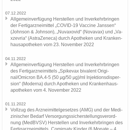
07.12.2022
All­ge­mein­ver­fü­gung Her­stel­len und In­ver­kehr­brin­gen
der Fer­tig­arz­nei­mit­tel „COVID-​19 Va­c­ci­ne Jans­sen“
(John­son & John­son), „Nu­va­xo­vid“ (No­va­vax) und „Va­
x­ze­vria“ (As­tra­Ze­ne­ca) durch Apo­the­ken und Kran­ken­
hau­s­apo­the­ken vom 23. No­vem­ber 2022
04.11.2022
All­ge­mein­ver­fü­gung Her­stel­len und In­ver­kehr­brin­gen
des Fer­tig­arz­nei­mit­tels „Spike­vax bi­va­lent Ori­gi­
nal/Omic­ron BA.4-5 (50 µg/50 µg)/ml In­jek­ti­ons­di­sper­
si­on“ (Mo­der­na) durch Apo­the­ken und Kran­ken­hau­s­
apo­the­ken vom 4. No­vem­ber 2022
01.11.2022
Voll­zug des Arz­nei­mit­tel­ge­set­zes (AMG) und der Me­di­
zi­ni­scher Be­darf Ver­sor­gungs­si­cher­stel­lungs­ver­ord­
nung (MedBVSV) Her­stel­len und In­ver­kehr­brin­gen des
Fer­tig­arz­nei­mit­tels „Co­mirna­ty Kin­der (6 Mo­na­te – 4