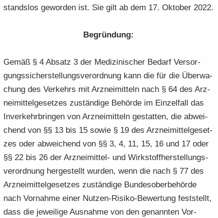
stands­los ge­wor­den ist. Sie gilt ab dem 17. Ok­to­ber 2022.
Be­grün­dung:
Gemäß § 4 Ab­satz 3 der Me­di­zi­ni­scher Be­darf Ver­sor­
gungs­si­cher­stel­lungs­ver­ord­nung kann die für die Über­wa­
chung des Ver­kehrs mit Arz­nei­mit­teln nach § 64 des Arz­
nei­mit­tel­ge­set­zes zu­stän­di­ge Be­hör­de im Ein­zel­fall das
In­ver­kehr­brin­gen von Arz­nei­mit­teln ge­stat­ten, die ab­wei­
chend von §§ 13 bis 15 sowie § 19 des Arz­nei­mit­tel­ge­set­
zes oder ab­wei­chend von §§ 3, 4, 11, 15, 16 und 17 oder
§§ 22 bis 26 der Arzneimittel-​ und Wirk­stoff­her­stel­lungs­
ver­ord­nung her­ge­stellt wur­den, wenn die nach § 77 des
Arz­nei­mit­tel­ge­set­zes zu­stän­di­ge Bun­des­ober­be­hör­de
nach Vor­nah­me einer Nutzen-​Risiko-Bewertung fest­stellt,
dass die je­wei­li­ge Aus­nah­me von den ge­nann­ten Vor­