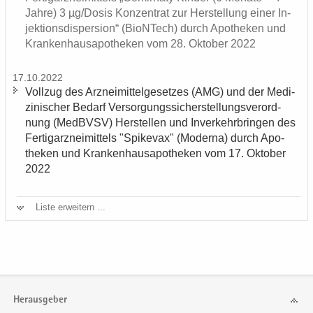
Jahre) 3 µg/Dosis Kon­zen­trat zur Her­stel­lung einer In­
jek­ti­ons­di­sper­si­on“ (BioNTech) durch Apo­the­ken und
Kran­ken­hau­s­apo­the­ken vom 28. Ok­to­ber 2022
17.10.2022
Voll­zug des Arz­nei­mit­tel­ge­set­zes (AMG) und der Me­di­
zi­ni­scher Be­darf Ver­sor­gungs­si­cher­stel­lungs­ver­ord­
nung (MedBVSV) Her­stel­len und In­ver­kehr­brin­gen des
Fer­tig­arz­nei­mit­tels "Spike­vax" (Mo­der­na) durch Apo­
the­ken und Kran­ken­hau­s­apo­the­ken vom 17. Ok­to­ber
2022
Liste er­wei­tern ...
Herausgeber