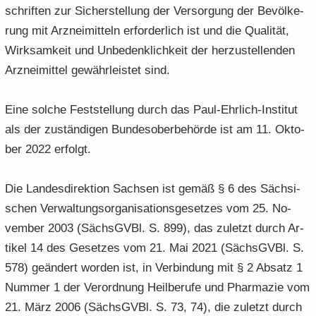
schrif­ten zur Si­cher­stel­lung der Ver­sor­gung der Be­völ­ke­
rung mit Arz­nei­mit­teln er­for­der­lich ist und die Qua­li­tät,
Wirk­sam­keit und Un­be­denk­lich­keit der her­zu­stel­len­den
Arz­nei­mit­tel ge­währ­leis­tet sind.
Eine sol­che Fest­stel­lung durch das Paul-​Ehrlich-Institut
als der zu­stän­di­gen Bun­des­ober­be­hör­de ist am 11. Ok­to­
ber 2022 er­folgt.
Die Lan­des­di­rek­ti­on Sach­sen ist gemäß § 6 des Säch­si­
schen Ver­wal­tungs­or­ga­ni­sa­ti­ons­ge­set­zes vom 25. No­
vem­ber 2003 (Sächs­GVBl. S. 899), das zu­letzt durch Ar­
ti­kel 14 des Ge­set­zes vom 21. Mai 2021 (Sächs­GVBl. S.
578) ge­än­dert wor­den ist, in Ver­bin­dung mit § 2 Ab­satz 1
Num­mer 1 der Ver­ord­nung Heil­be­ru­fe und Phar­ma­zie vom
21. März 2006 (Sächs­GVBl. S. 73, 74), die zu­letzt durch