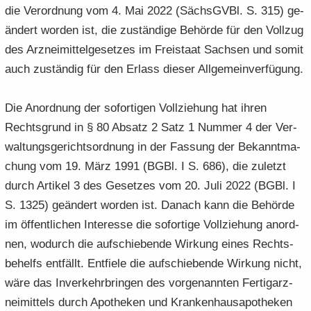
die Ver­ord­nung vom 4. Mai 2022 (Sächs­GVBl. S. 315) ge­
än­dert wor­den ist, die zu­stän­di­ge Be­hör­de für den Voll­zug
des Arz­nei­mit­tel­ge­set­zes im Frei­staat Sach­sen und somit
auch zu­stän­dig für den Er­lass die­ser All­ge­mein­ver­fü­gung.
Die An­ord­nung der so­for­ti­gen Voll­zie­hung hat ihren
Rechts­grund in § 80 Ab­satz 2 Satz 1 Num­mer 4 der Ver­
wal­tungs­ge­richts­ord­nung in der Fas­sung der Be­kannt­ma­
chung vom 19. März 1991 (BGBl. I S. 686), die zu­letzt
durch Ar­ti­kel 3 des Ge­set­zes vom 20. Juli 2022 (BGBl. I
S. 1325) ge­än­dert wor­den ist. Da­nach kann die Be­hör­de
im öf­fent­li­chen In­ter­es­se die so­for­ti­ge Voll­zie­hung an­ord­
nen, wo­durch die auf­schie­ben­de Wir­kung eines Rechts­
be­helfs ent­fällt. Ent­fie­le die auf­schie­ben­de Wir­kung nicht,
wäre das In­ver­kehr­brin­gen des vor­ge­nann­ten Fer­tig­arz­
nei­mit­tels durch Apo­the­ken und Kran­ken­hau­s­apo­the­ken