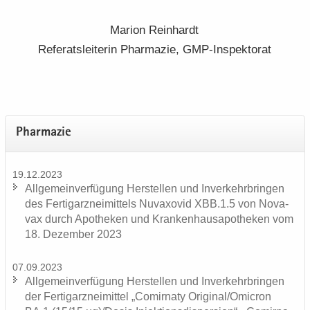
Ma­ri­on Rein­hardt
Re­fe­rats­lei­te­rin Phar­ma­zie, GMP-​Inspektorat
Phar­ma­zie
19.12.2023
All­ge­mein­ver­fü­gung Her­stel­len und In­ver­kehr­brin­gen
des Fer­tig­arz­nei­mit­tels Nu­va­xo­vid XBB.1.5 von No­va­
vax durch Apo­the­ken und Kran­ken­hau­s­apo­the­ken vom
18. De­zem­ber 2023
07.09.2023
All­ge­mein­ver­fü­gung Her­stel­len und In­ver­kehr­brin­gen
der Fer­tig­arz­nei­mit­tel „Co­mirna­ty Ori­gi­nal/Omic­ron