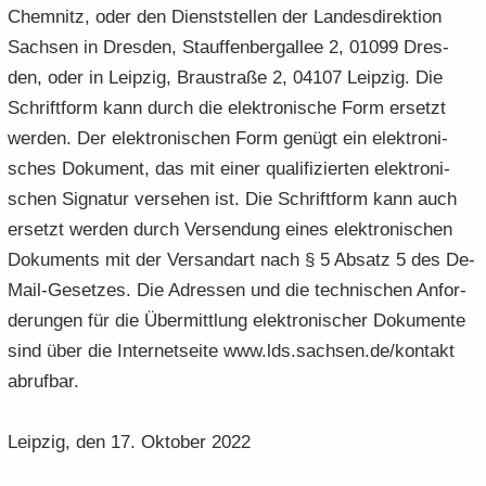
Chem­nitz, oder den Dienst­stel­len der Lan­des­di­rek­ti­on
Sach­sen in Dres­den, Stauf­fen­berg­al­lee 2, 01099 Dres­
den, oder in Leip­zig, Brau­stra­ße 2, 04107 Leip­zig. Die
Schrift­form kann durch die elek­tro­ni­sche Form er­setzt
wer­den. Der elek­tro­ni­schen Form ge­nügt ein elek­tro­ni­
sches Do­ku­ment, das mit einer qua­li­fi­zier­ten elek­tro­ni­
schen Si­gna­tur ver­se­hen ist. Die Schrift­form kann auch
er­setzt wer­den durch Ver­sen­dung eines elek­tro­ni­schen
Do­ku­ments mit der Ver­sand­art nach § 5 Ab­satz 5 des De-​
Mail-Gesetzes. Die Adres­sen und die tech­ni­schen An­for­
de­run­gen für die Über­mitt­lung elek­tro­ni­scher Do­ku­men­te
sind über die In­ter­net­sei­te www.lds.sach­sen.de/kon­takt
ab­ruf­bar.
Leip­zig, den 17. Ok­to­ber 2022