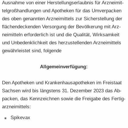
Aus­nah­me von einer Her­stel­lungs­er­laub­nis für Arz­nei­mit­
tel­groß­hand­lun­gen und Apo­the­ken für das Um­ver­pa­cken
des oben ge­nann­ten Arz­nei­mit­tels zur Si­cher­stel­lung der
flä­chen­de­cken­den Ver­sor­gung der Be­völ­ke­rung mit Arz­
nei­mit­teln er­for­der­lich ist und die Qua­li­tät, Wirk­sam­keit
und Un­be­denk­lich­keit des her­zu­stel­len­den Arz­nei­mit­tels
ge­währ­leis­tet sind, fol­gen­de
All­ge­mein­ver­fü­gung:
Den Apo­the­ken und Kran­ken­hau­s­apo­the­ken im Frei­staat
Sach­sen wird bis längs­tens 31. De­zem­ber 2023 das Ab­
pa­cken, das Kenn­zeich­nen sowie die Frei­ga­be des Fer­tig­
arz­nei­mit­tels:
Spike­vax