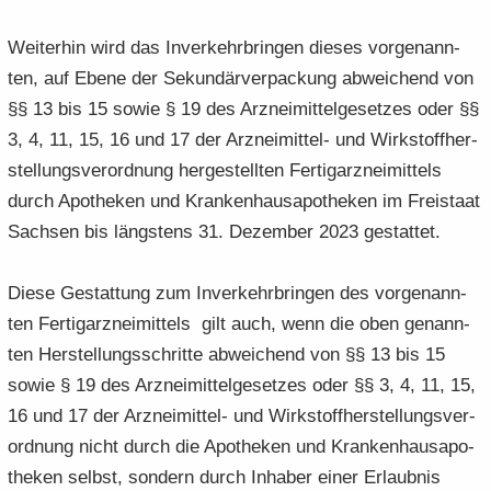
Wei­ter­hin wird das In­ver­kehr­brin­gen die­ses vor­ge­nann­
ten, auf Ebene der Se­kun­där­ver­pa­ckung ab­wei­chend von
§§ 13 bis 15 sowie § 19 des Arz­nei­mit­tel­ge­set­zes oder §§
3, 4, 11, 15, 16 und 17 der Arzneimittel-​ und Wirk­stoff­her­
stel­lungs­ver­ord­nung her­ge­stell­ten Fer­tig­arz­nei­mit­tels
durch Apo­the­ken und Kran­ken­hau­s­apo­the­ken im Frei­staat
Sach­sen bis längs­tens 31. De­zem­ber 2023 ge­stat­tet.
Diese Ge­stat­tung zum In­ver­kehr­brin­gen des vor­ge­nann­
ten Fer­tig­arz­nei­mit­tels gilt auch, wenn die oben ge­nann­
ten Her­stel­lungs­schrit­te ab­wei­chend von §§ 13 bis 15
sowie § 19 des Arz­nei­mit­tel­ge­set­zes oder §§ 3, 4, 11, 15,
16 und 17 der Arzneimittel-​ und Wirk­stoff­her­stel­lungs­ver­
ord­nung nicht durch die Apo­the­ken und Kran­ken­hau­s­apo­
the­ken selbst, son­dern durch In­ha­ber einer Er­laub­nis