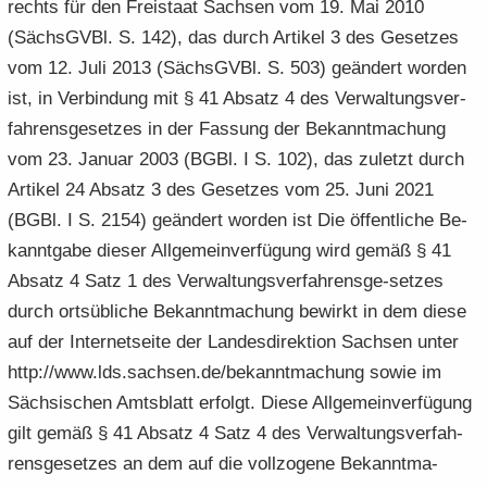
rechts für den Frei­staat Sach­sen vom 19. Mai 2010
(Sächs­GVBl. S. 142), das durch Ar­ti­kel 3 des Ge­set­zes
vom 12. Juli 2013 (Sächs­GVBl. S. 503) ge­än­dert wor­den
ist, in Ver­bin­dung mit § 41 Ab­satz 4 des Ver­wal­tungs­ver­
fah­rens­ge­set­zes in der Fas­sung der Be­kannt­ma­chung
vom 23. Ja­nu­ar 2003 (BGBl. I S. 102), das zu­letzt durch
Ar­ti­kel 24 Ab­satz 3 des Ge­set­zes vom 25. Juni 2021
(BGBl. I S. 2154) ge­än­dert wor­den ist Die öf­fent­li­che Be­
kannt­ga­be die­ser All­ge­mein­ver­fü­gung wird gemäß § 41
Ab­satz 4 Satz 1 des Verwaltungsverfahrensge-​setzes
durch orts­üb­li­che Be­kannt­ma­chung be­wirkt in dem diese
auf der In­ter­net­sei­te der Lan­des­di­rek­ti­on Sach­sen unter
http://www.lds.sach­sen.de/be­kannt­ma­chung sowie im
Säch­si­schen Amts­blatt er­folgt. Diese All­ge­mein­ver­fü­gung
gilt gemäß § 41 Ab­satz 4 Satz 4 des Ver­wal­tungs­ver­fah­
rens­ge­set­zes an dem auf die voll­zo­ge­ne Be­kannt­ma­