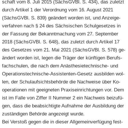
schaft vom 8. Juli 2015 (Sächs­GVBl. S. 434), das zu­letzt
durch Ar­ti­kel 1 der Ver­ord­nung vom 16. Au­gust 2021
(Sächs­GVBl. S. 839) ge­än­dert wor­den ist, und An­zei­ge­
ver­fah­ren nach § 24 des Säch­si­schen Schul­ge­set­zes in
der Fas­sung der Be­kannt­ma­chung vom 27. Sep­tem­ber
2018 (Sächs­GVBl. S. 648), das zu­letzt durch Ar­ti­kel 17
des Ge­set­zes vom 21. Mai 2021 (Sächs­GVBl. S. 578) ge­
än­dert wor­den ist, legen die Trä­ger der künf­ti­gen Be­rufs­
fach­schu­len, die nach dem Anästhesietechnische-​ und
Operationstechnische-​Assistenten-Gesetz aus­bil­den wol­
len, der Schul­auf­sichts­be­hör­de die Nach­wei­se über Ko­
ope­ra­tio­nen mit ge­eig­ne­ten Pra­xis­ein­rich­tun­gen vor. Dem
ist im Falle von Zif­fer II Num­mer 2 ein Nach­weis bei­zu­fü­
gen, dass die be­ab­sich­tig­te Auf­nah­me der Aus­bil­dung der
zu­stän­di­gen Be­hör­de an­ge­zeigt wurde.
Bei Ver­stoß gegen die in die­ser All­ge­mein­ver­fü­gung fest­