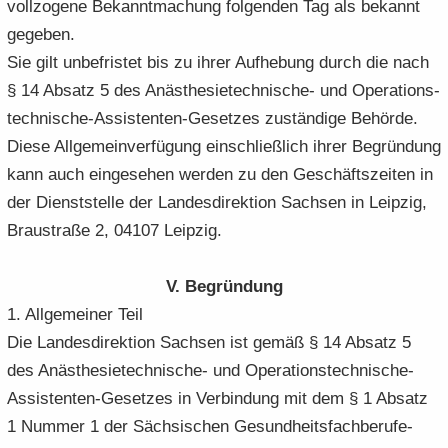
voll­zo­ge­ne Be­kannt­ma­chung fol­gen­den Tag als be­kannt
ge­ge­ben.
Sie gilt un­be­fris­tet bis zu ihrer Auf­he­bung durch die nach
§ 14 Ab­satz 5 des Anästhesietechnische-​ und Operations-​
technische-Assistenten-Gesetzes zu­stän­di­ge Be­hör­de.
Diese All­ge­mein­ver­fü­gung ein­schließ­lich ihrer Be­grün­dung
kann auch ein­ge­se­hen wer­den zu den Ge­schäfts­zei­ten in
der Dienst­stel­le der Lan­des­di­rek­ti­on Sach­sen in Leip­zig,
Brau­stra­ße 2, 04107 Leip­zig.
V. Be­grün­dung
1. All­ge­mei­ner Teil
Die Lan­des­di­rek­ti­on Sach­sen ist gemäß § 14 Ab­satz 5
des Anästhesietechnische-​ und Operationstechnische-​
Assistenten-Gesetzes in Ver­bin­dung mit dem § 1 Ab­satz
1 Num­mer 1 der Säch­si­schen Gesundheitsfachberufe-​