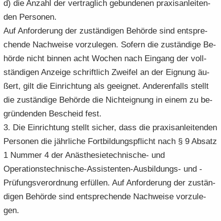
d) die An­zahl der ver­trag­lich ge­bun­de­nen pra­xis­an­lei­ten­
den Per­so­nen.
Auf An­for­de­rung der zu­stän­di­gen Be­hör­de sind ent­spre­
chen­de Nach­wei­se vor­zu­le­gen. So­fern die zu­stän­di­ge Be­
hör­de nicht bin­nen acht Wo­chen nach Ein­gang der voll­
stän­di­gen An­zei­ge schrift­lich Zwei­fel an der Eig­nung äu­
ßert, gilt die Ein­rich­tung als ge­eig­net. An­de­ren­falls stellt
die zu­stän­di­ge Be­hör­de die Nicht­eig­nung in einem zu be­
grün­den­den Be­scheid fest.
3. Die Ein­rich­tung stellt si­cher, dass die pra­xis­an­lei­ten­den
Per­so­nen die jähr­li­che Fort­bil­dungs­pflicht nach § 9 Ab­satz
1 Num­mer 4 der Anästhesietechnische-​ und
Operationstechnische-​Assistenten-Ausbildungs- und -​
Prüfungsverordnung er­fül­len. Auf An­for­de­rung der zu­stän­
di­gen Be­hör­de sind ent­spre­chen­de Nach­wei­se vor­zu­le­
gen.