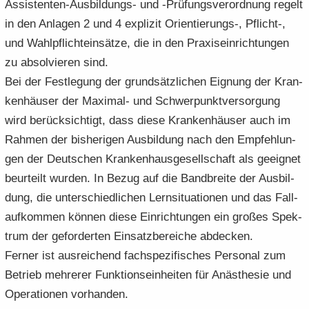
Assistenten-Ausbildungs- und -​Prüfungsverordnung re­gelt
in den An­la­gen 2 und 4 ex­pli­zit Orientierungs-​, Pflicht-​,
und Wahl­pflicht­ein­sät­ze, die in den Pra­xis­ein­rich­tun­gen
zu ab­sol­vie­ren sind.
Bei der Fest­le­gung der grund­sätz­li­chen Eig­nung der Kran­
ken­häu­ser der Maximal-​ und Schwer­punkt­ver­sor­gung
wird be­rück­sich­tigt, dass diese Kran­ken­häu­ser auch im
Rah­men der bis­he­ri­gen Aus­bil­dung nach den Emp­feh­lun­
gen der Deut­schen Kran­ken­haus­ge­sell­schaft als ge­eig­net
be­ur­teilt wur­den. In Bezug auf die Band­brei­te der Aus­bil­
dung, die un­ter­schied­li­chen Lern­si­tua­tio­nen und das Fall­
auf­kom­men kön­nen diese Ein­rich­tun­gen ein gro­ßes Spek­
trum der ge­for­der­ten Ein­satz­be­rei­che ab­de­cken.
Fer­ner ist aus­rei­chend fach­spe­zi­fi­sches Per­so­nal zum
Be­trieb meh­re­rer Funk­ti­ons­ein­hei­ten für An­äs­the­sie und
Ope­ra­tio­nen vor­han­den.