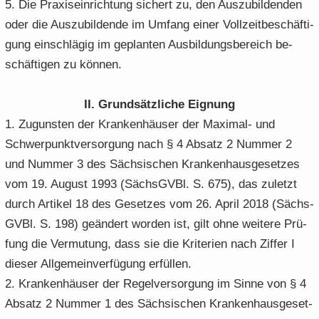
5. Die Pra­xis­ein­rich­tung si­chert zu, den Aus­zu­bil­den­den
oder die Aus­zu­bil­den­de im Um­fang einer Voll­zeit­be­schäf­ti­
gung ein­schlä­gig im ge­plan­ten Aus­bil­dungs­be­reich be­
schäf­ti­gen zu kön­nen.
II. Grund­sätz­li­che Eig­nung
1. Zu­guns­ten der Kran­ken­häu­ser der Maximal-​ und
Schwer­punkt­ver­sor­gung nach § 4 Ab­satz 2 Num­mer 2
und Num­mer 3 des Säch­si­schen Kran­ken­haus­ge­set­zes
vom 19. Au­gust 1993 (Sächs­GVBl. S. 675), das zu­letzt
durch Ar­ti­kel 18 des Ge­set­zes vom 26. April 2018 (Sächs­
GVBl. S. 198) ge­än­dert wor­den ist, gilt ohne wei­te­re Prü­
fung die Ver­mu­tung, dass sie die Kri­te­ri­en nach Zif­fer I
die­ser All­ge­mein­ver­fü­gung er­fül­len.
2. Kran­ken­häu­ser der Re­gel­ver­sor­gung im Sinne von § 4
Ab­satz 2 Num­mer 1 des Säch­si­schen Kran­ken­haus­ge­set­