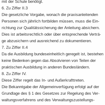
mit der Schu­le be­nö­tigt.
6. Zu Zif­fer II.3
Die ge­setz­li­che Vor­ga­be, wo­nach die pra­xis­an­lei­ten­den
Per­so­nen sich jähr­lich fort­bil­den müs­sen, muss die Ein­
rich­tung zur Qua­li­täts­si­che­rung der An­lei­tung ab­si­chern.
Dies ist ar­beits­recht­lich oder über ent­spre­chen­de Ver­trä­
ge ab­zu­si­chern und aus­rei­chend zu do­ku­men­tie­ren.
7. Zu Zif­fer II.4
Da die Aus­bil­dung bun­des­ein­heit­lich ge­re­gelt ist, be­stehen
keine Be­den­ken gegen das Ab­sol­vie­ren von Tei­len der
prak­ti­schen Aus­bil­dung in an­de­ren Bun­des­län­dern.
8. Zu Zif­fer IV.
Diese Zif­fer re­gelt das In- und Au­ßer­kraft­tre­ten.
Die Be­kannt­ga­be der All­ge­mein­ver­fü­gung er­folgt auf der
Grund­la­ge des § 1 des Ge­set­zes zur Re­ge­lung des Ver-​
waltungsverfahrens und des Ver­wal­tungs­zu­stel­lungs­