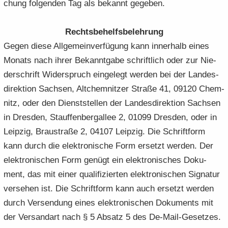
chung fol­gen­den Tag als be­kannt ge­ge­ben.
Rechts­be­helfs­be­leh­rung
Gegen diese All­ge­mein­ver­fü­gung kann in­ner­halb eines
Mo­nats nach ihrer Be­kannt­ga­be schrift­lich oder zur Nie­
der­schrift Wi­der­spruch ein­ge­legt wer­den bei der Lan­des­
di­rek­ti­on Sach­sen, Alt­chem­nit­zer Stra­ße 41, 09120 Chem­
nitz, oder den Dienst­stel­len der Lan­des­di­rek­ti­on Sach­sen
in Dres­den, Stauf­fen­berg­al­lee 2, 01099 Dres­den, oder in
Leip­zig, Brau­stra­ße 2, 04107 Leip­zig. Die Schrift­form
kann durch die elek­tro­ni­sche Form er­setzt wer­den. Der
elek­tro­ni­schen Form ge­nügt ein elek­tro­ni­sches Do­ku­
ment, das mit einer qua­li­fi­zier­ten elek­tro­ni­schen Si­gna­tur
ver­se­hen ist. Die Schrift­form kann auch er­setzt wer­den
durch Ver­sen­dung eines elek­tro­ni­schen Do­ku­ments mit
der Ver­sand­art nach § 5 Ab­satz 5 des De-​Mail-Gesetzes.