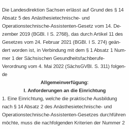
e
e
­
t
a
Die Lan­des­di­rek­ti­on Sach­sen er­lässt auf Grund des § 14
n
n
o
i
­
Ab­satz 5 des Anästhesietechnische-​ und
­
­
n
­
t
d
d
o
Operationstechnische-​Assistenten-Gesetz vom 14. De­
i
e
e
n
­
zem­ber 2019 (BGBl. I S. 2768), das durch Ar­ti­kel 11 des
N
N
o
Ge­set­zes vom 24. Fe­bru­ar 2021 (BGBl. I S. 274) ge­än­
a
a
n
dert wor­den ist, in Ver­bin­dung mit dem § 1 Ab­satz 1 Num­
­
­
v
mer 1 der Säch­si­schen Gesundheitsfachberufe-​
v
i
i
Verordnung vom 4. Mai 2022 (Sächs­GVBl. S. 311) fol­gen­
­
­
de
g
g
All­ge­mein­ver­fü­gung:
a
a
I. An­for­de­run­gen an die Ein­rich­tung
­
­
t
t
1. Eine Ein­rich­tung, wel­che die prak­ti­sche Aus­bil­dung
i
i
nach § 14 Ab­satz 2 des Anästhesietechnische-​ und
­
­
Operationstechnische-​Assistenten-Gesetzes durch­füh­ren
o
o
möch­te, muss die nach­fol­gen­den Kri­te­ri­en der Num­mer 2
n
n