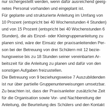
nur si­cher­ge­stellt wer­den, wenn dafür aus­rei­chend ge­eig­
ne­tes Per­so­nal vor­han­den und ein­ge­plant ist.
Für ge­plan­te und struk­tu­rier­te An­lei­tung im Um­fang von
10 Pro­zent (ent­spricht bei 40 Wo­chen­stun­den 4 Stun­den)
und von 15 Pro­zent (ent­spricht bei 40 Wo­chen­stun­den 6
Stun­den), die als Einzel-​ oder Klein­grup­pen­an­lei­tung zu
pla­nen sind, wäre der Ein­satz der pra­xis­an­lei­ten­den Per­
son bei der Be­treu­ung von drei Schü­lern mit 12 be­zie­
hungs­wei­se bis zu 18 Stun­den sei­ner ver­ein­bar­ten Ar­
beits­zeit für die An­lei­tung zu pla­nen und dafür von den
sons­ti­gen Auf­ga­ben frei­zu­stel­len.
Die Be­treu­ung von 9 be­zie­hungs­wei­se 7 Aus­zu­bil­den­den
ist nur über par­ti­el­le Grup­pen­un­ter­wei­sun­gen um­setz­bar.
Zu be­ach­ten ist, dass der Pra­xis­an­lei­ter zu­sätz­li­che Zeit
für die Or­ga­ni­sa­ti­on sowie Vor- und Nach­be­rei­tung der
An­lei­tung, die Be­ur­tei­lung des Schü­lers und den Kon­takt