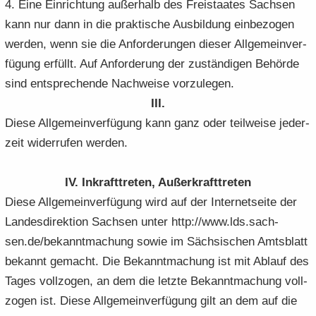
4. Eine Ein­rich­tung au­ßer­halb des Frei­staa­tes Sach­sen
kann nur dann in die prak­ti­sche Aus­bil­dung ein­be­zo­gen
wer­den, wenn sie die An­for­de­run­gen die­ser All­ge­mein­ver­
fü­gung er­füllt. Auf An­for­de­rung der zu­stän­di­gen Be­hör­de
sind ent­spre­chen­de Nach­wei­se vor­zu­le­gen.
III.
Diese All­ge­mein­ver­fü­gung kann ganz oder teil­wei­se je­der­
zeit wi­der­ru­fen wer­den.
IV. In­kraft­tre­ten, Au­ßer­kraft­tre­ten
Diese All­ge­mein­ver­fü­gung wird auf der In­ter­net­sei­te der
Lan­des­di­rek­ti­on Sach­sen unter http://www.lds.sach­
sen.de/be­kannt­ma­chung sowie im Säch­si­schen Amts­blatt
be­kannt ge­macht. Die Be­kannt­ma­chung ist mit Ab­lauf des
Tages voll­zo­gen, an dem die letz­te Be­kannt­ma­chung voll­
zo­gen ist. Diese All­ge­mein­ver­fü­gung gilt an dem auf die