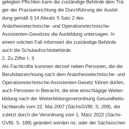
ge­leg­ten Pflich­ten kann die zu­stän­di­ge Be­hör­de dem Trä­
ger der Pra­xis­ein­rich­tung die Durch­füh­rung der Aus­bil­
dung gemäß § 14 Ab­satz 5 Satz 2 des
Anästhesietechnische-​ und Operationstechnische-​
Assistenten-Gesetzes die Aus­bil­dung un­ter­sa­gen. In
einem sol­chen Fall in­for­miert die zu­stän­di­ge Be­hör­de
auch die Schul­auf­sichts­be­hör­de.
2. Zu Zif­fer I. 3
Als Fach­kräf­te kom­men der­zeit neben Per­so­nen, die die
Be­rufs­be­zeich­nung nach dem Anästhesietechnische-​ und
Operationstechnische-​Assistenten-Gesetz füh­ren dür­fen,
auch Per­so­nen in Be­tracht, die eine ein­schlä­gi­ge Wei­ter­
bil­dung nach der Wei­ter­bil­dungs­ver­ord­nung Ge­sund­heits­
fach­be­ru­fe vom 22. Mai 2007 (Sächs­GVBl. S. 209), die
zu­letzt durch die Ver­ord­nung vom 1. März 2022 (Sächs­
GVBl. S. 189) ge­än­dert wor­den ist, oder der Säch­si­schen