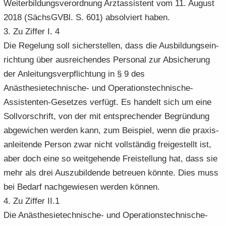
Wei­ter­bil­dungs­ver­ord­nung Arzt­as­sis­tent vom 11. Au­gust
2018 (Sächs­GVBl. S. 601) ab­sol­viert haben.
3. Zu Zif­fer I. 4
Die Re­ge­lung soll si­cher­stel­len, dass die Aus­bil­dungs­ein­
rich­tung über aus­rei­chen­des Per­so­nal zur Ab­si­che­rung
der An­lei­tungs­ver­pflich­tung in § 9 des
Anästhesietechnische-​ und Operationstechnische-​
Assistenten-Gesetzes ver­fügt. Es han­delt sich um eine
Soll­vor­schrift, von der mit ent­spre­chen­der Be­grün­dung
ab­ge­wi­chen wer­den kann, zum Bei­spiel, wenn die pra­xis­
an­lei­ten­de Per­son zwar nicht voll­stän­dig frei­ge­stellt ist,
aber doch eine so weit­ge­hen­de Frei­stel­lung hat, dass sie
mehr als drei Aus­zu­bil­den­de be­treu­en könn­te. Dies muss
bei Be­darf nach­ge­wie­sen wer­den kön­nen.
4. Zu Zif­fer II.1
Die Anästhesietechnische-​ und Operationstechnische-​