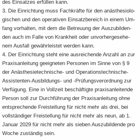
des Ein­sat­zes er­fül­len kann.
3. Die Ein­rich­tung muss Fach­kräf­te für den an­äs­the­sio­lo­
gi­schen und den ope­ra­ti­ven Ein­satz­be­reich in einem Um­
fang vor­hal­ten, mit dem die Be­treu­ung der Aus­zu­bil­den­
den auch im Falle von Krank­heit oder un­vor­her­ge­se­he­
nem Aus­fall ge­währ­leis­tet wer­den kann.
4. Der Ein­rich­tung steht eine aus­rei­chen­de An­zahl an zur
Pra­xis­an­lei­tung ge­eig­ne­ten Per­so­nen im Sinne von § 9
der Anästhesietechnische-​ und Operationstechnische-​
Assistenten-Ausbildungs- und -​Prüfungsverordnung zur
Ver­fü­gung. Eine in Voll­zeit be­schäf­tig­te pra­xis­an­lei­ten­de
Per­son soll zur Durch­füh­rung der Pra­xis­an­lei­tung ohne
ent­spre­chen­de Frei­stel­lung für nicht mehr als drei, bei
voll­stän­di­ger Frei­stel­lung für nicht mehr als neun, ab 1.
Ja­nu­ar 2029 für nicht mehr als sie­ben Aus­zu­bil­den­de pro
Woche zu­stän­dig sein.