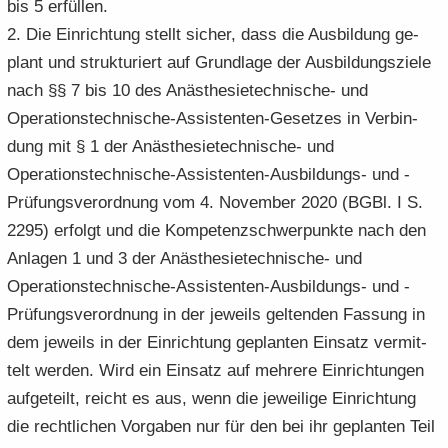
bis 5 er­fül­len.
2. Die Ein­rich­tung stellt si­cher, dass die Aus­bil­dung ge­
plant und struk­tu­riert auf Grund­la­ge der Aus­bil­dungs­zie­le
nach §§ 7 bis 10 des Anästhesietechnische-​ und
Operationstechnische-​Assistenten-Gesetzes in Ver­bin­
dung mit § 1 der Anästhesietechnische-​ und
Operationstechnische-​Assistenten-Ausbildungs- und -​
Prüfungsverordnung vom 4. No­vem­ber 2020 (BGBl. I S.
2295) er­folgt und die Kom­pe­tenz­schwer­punk­te nach den
An­la­gen 1 und 3 der Anästhesietechnische-​ und
Operationstechnische-​Assistenten-Ausbildungs- und -​
Prüfungsverordnung in der je­weils gel­ten­den Fas­sung in
dem je­weils in der Ein­rich­tung ge­plan­ten Ein­satz ver­mit­
telt wer­den. Wird ein Ein­satz auf meh­re­re Ein­rich­tun­gen
auf­ge­teilt, reicht es aus, wenn die je­wei­li­ge Ein­rich­tung
die recht­li­chen Vor­ga­ben nur für den bei ihr ge­plan­ten Teil