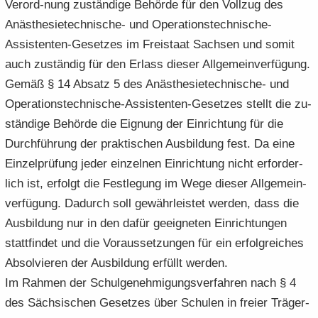
Verord-nung zu­stän­di­ge Be­hör­de für den Voll­zug des
Anästhesietechnische-​ und Operationstechnische-​
Assistenten-Gesetzes im Frei­staat Sach­sen und somit
auch zu­stän­dig für den Er­lass die­ser All­ge­mein­ver­fü­gung.
Gemäß § 14 Ab­satz 5 des Anästhesietechnische-​ und
Operationstechnische-​Assistenten-Gesetzes stellt die zu­
stän­di­ge Be­hör­de die Eig­nung der Ein­rich­tung für die
Durch­füh­rung der prak­ti­schen Aus­bil­dung fest. Da eine
Ein­zel­prü­fung jeder ein­zel­nen Ein­rich­tung nicht er­for­der­
lich ist, er­folgt die Fest­le­gung im Wege die­ser All­ge­mein­
ver­fü­gung. Da­durch soll ge­währ­leis­tet wer­den, dass die
Aus­bil­dung nur in den dafür ge­eig­ne­ten Ein­rich­tun­gen
statt­fin­det und die Vor­aus­set­zun­gen für ein er­folg­rei­ches
Ab­sol­vie­ren der Aus­bil­dung er­füllt wer­den.
Im Rah­men der Schul­ge­neh­mi­gungs­ver­fah­ren nach § 4
des Säch­si­schen Ge­set­zes über Schu­len in frei­er Trä­ger­