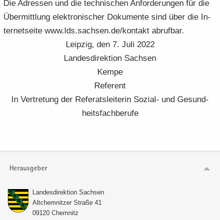
Die Adres­sen und die tech­ni­schen An­for­de­run­gen für die
Über­mitt­lung elek­tro­ni­scher Do­ku­men­te sind über die In­
ter­net­sei­te www.lds.sach­sen.de/kon­takt ab­ruf­bar.
Leip­zig, den 7. Juli 2022
Lan­des­di­rek­ti­on Sach­sen
Kempe
Re­fe­rent
In Ver­tre­tung der Re­fe­rats­lei­te­rin Sozial-​ und Ge­sund­
heits­fach­be­ru­fe
Herausgeber
Lan­des­di­rek­ti­on Sach­sen
Alt­chem­nit­zer Stra­ße 41
09120 Chem­nitz