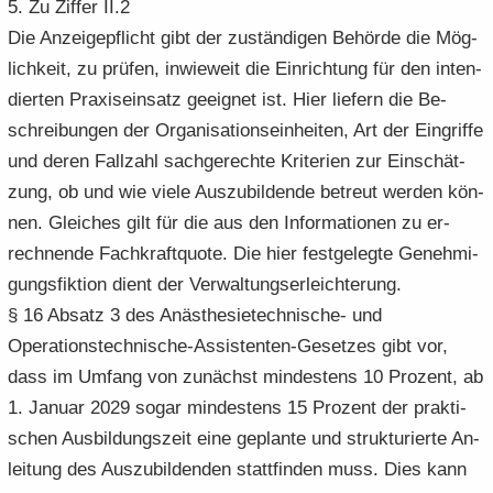
5. Zu Zif­fer II.2
Die An­zei­ge­pflicht gibt der zu­stän­di­gen Be­hör­de die Mög­
lich­keit, zu prü­fen, in­wie­weit die Ein­rich­tung für den in­ten­
dier­ten Pra­xis­ein­satz ge­eig­net ist. Hier lie­fern die Be­
schrei­bun­gen der Or­ga­ni­sa­ti­ons­ein­hei­ten, Art der Ein­grif­fe
und deren Fall­zahl sach­ge­rech­te Kri­te­ri­en zur Ein­schät­
zung, ob und wie viele Aus­zu­bil­den­de be­treut wer­den kön­
nen. Glei­ches gilt für die aus den In­for­ma­tio­nen zu er­
rech­nen­de Fach­kraft­quo­te. Die hier fest­ge­leg­te Ge­neh­mi­
gungs­fik­ti­on dient der Ver­wal­tungs­er­leich­te­rung.
§ 16 Ab­satz 3 des Anästhesietechnische-​ und
Operationstechnische-​Assistenten-Gesetzes gibt vor,
dass im Um­fang von zu­nächst min­des­tens 10 Pro­zent, ab
1. Ja­nu­ar 2029 sogar min­des­tens 15 Pro­zent der prak­ti­
schen Aus­bil­dungs­zeit eine ge­plan­te und struk­tu­rier­te An­
lei­tung des Aus­zu­bil­den­den statt­fin­den muss. Dies kann