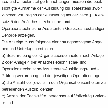
zes und am­bu­lant tä­ti­ge Ein­rich­tun­gen müs­sen die be­ab­
sich­tig­te Auf­nah­me der Aus­bil­dung bis spä­tes­tens zwölf
Wo­chen vor Be­ginn der Aus­bil­dung bei der nach § 14 Ab­
satz 5 des Anästhesietechnische-​ und
Operationstechnische-​Assistenten-Gesetzes zu­stän­di­gen
Be­hör­de an­zei­gen.
Die An­zei­ge muss fol­gen­de ein­rich­tungs­be­zo­ge­ne An­ga­
ben und Un­ter­la­gen ent­hal­ten:
a) Be­schrei­bung der Or­ga­ni­sa­ti­ons­ein­hei­ten nach An­la­ge
2 oder An­la­ge 4 der Anästhesietechnische-​ und
Operationstechnische-​Assistenten-Ausbildungs- und -​
Prüfungsverordnung und der je­wei­li­gen Ope­ra­ti­ons­ta­ge,
b) die An­zahl der je­weils in den Or­ga­ni­sa­ti­ons­ein­hei­ten zu
be­treu­en­den Aus­zu­bil­den­den,
c) An­zahl der Fach­kräf­te, be­rech­net auf Voll­zeit­äqui­va­len­
te und