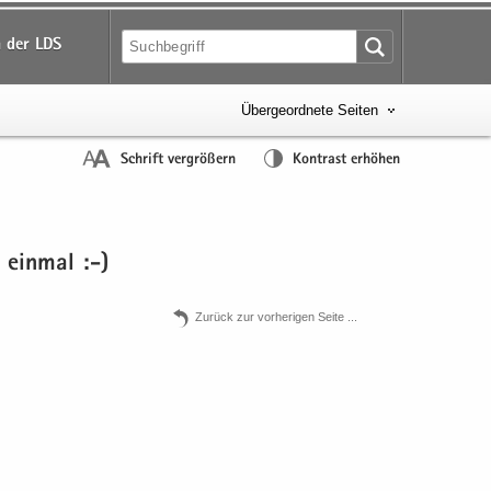
 der LDS
Übergeordnete Seiten
Schrift vergrößern
Kontrast erhöhen
 ein­mal :-)
Zu­rück zur vor­he­ri­gen Seite .​.​.​