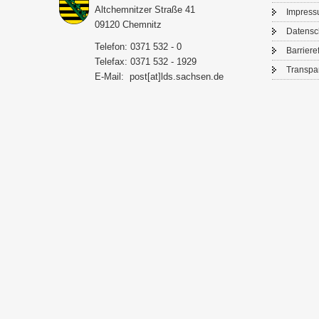
Alt­chem­nit­zer Stra­ße 41
Im­pres­
09120 Chem­nitz
Da­ten­s
Te­le­fon: 0371 532 - 0
Bar­rie­re­
Te­le­fax: 0371 532 - 1929
Trans­pa­
E-​Mail:
post[at]lds.sach­sen.de