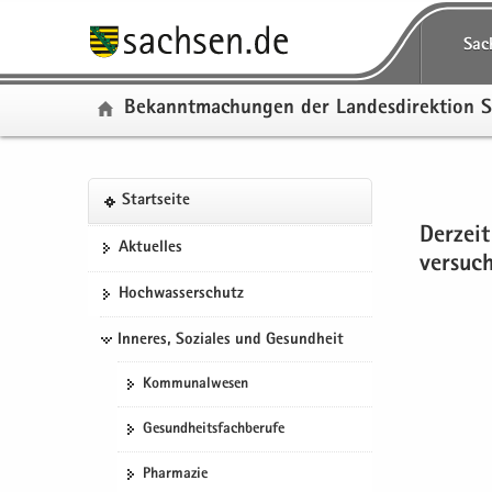
P
P
H
W
S
P
Sac
o
o
a
e
e
o
r
r
u
i
r
r
Be­kannt­ma­chun­gen der Lan­des­di­rek­ti­on 
­
­
p
­
­
­
t
t
t
t
v
t
a
a
­
e
i
a
l
l
i
­
c
P
S
l
Start­sei­te
­
­
n
r
e
H
o
e
­
ü
n
­
e
Der­zeit
a
r
r
ü
Ak­tu­el­les
b
a
h
I
ver­su­
u
­
­
b
e
­
a
n
p
t
v
e
Hoch­was­ser­schutz
r
v
l
­
t
a
i
r
­
i
t
f
Inneres, Soziales und Gesundheit
­
l
c
­
g
­
o
i
­
e
g
Kom­mu­nal­we­sen
r
g
r
n
n
r
e
a
­
­
a
e
Ge­sund­heits­fach­be­ru­fe
i
­
m
h
­
i
­
t
a
a
v
­
Phar­ma­zie
f
i
­