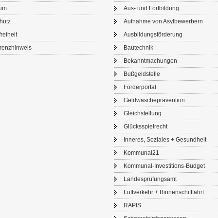
sum
Aus- und Fort­bil­dung
chutz
Auf­nah­me von Asyl­be­wer­bern
frei­heit
Aus­bil­dungs­för­de­rung
renz­hin­weis
Bau­tech­nik
Be­kannt­ma­chun­gen
Buß­geld­stel­le
För­der­por­tal
Geld­wä­sche­prä­ven­ti­on
Gleich­stel­lung
Glücks­spiel­recht
In­ne­res, So­zia­les + Ge­sund­heit
Kom­mu­nal21
Kommunal-​Investitions-Budget
Lan­des­prü­fungs­amt
Luft­ver­kehr + Bin­nen­schiff­fahrt
RAPIS