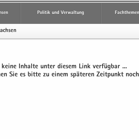
hsen
Politik und Verwaltung
Fachthemen
Sach­sen
 keine In­hal­te unter die­sem Link ver­füg­bar ...
chen Sie es bitte zu einem spä­te­ren Zeit­punkt noch