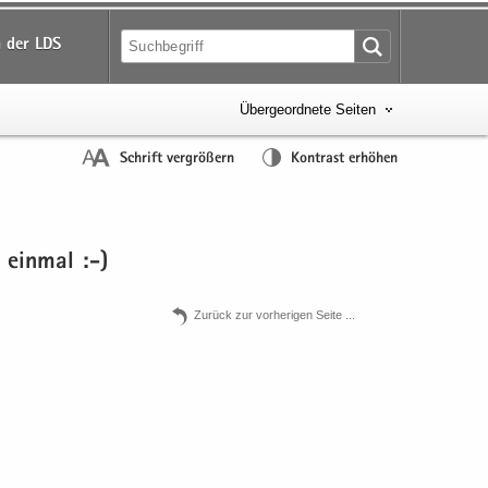
 der LDS
Übergeordnete Seiten
Schrift vergrößern
Kontrast erhöhen
 ein­mal :-)
Zu­rück zur vor­he­ri­gen Seite .​.​.​