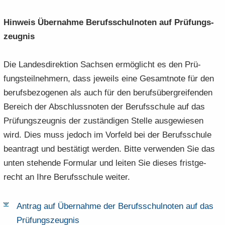
Hin­weis Über­nah­me Be­rufs­schul­no­ten auf Prü­fungs­
zeug­nis
Die Lan­des­di­rek­ti­on Sach­sen er­mög­licht es den Prü­
fungs­teil­neh­mern, dass je­weils eine Ge­samt­no­te für den
be­rufs­be­zo­ge­nen als auch für den be­rufs­über­grei­fen­den
Be­reich der Ab­schluss­no­ten der Be­rufs­schu­le auf das
Prü­fungs­zeug­nis der zu­stän­di­gen Stel­le aus­ge­wie­sen
wird. Dies muss je­doch im Vor­feld bei der Be­rufs­schu­le
be­an­tragt und be­stä­tigt wer­den. Bitte ver­wen­den Sie das
unten ste­hen­de For­mu­lar und lei­ten Sie die­ses frist­ge­
recht an Ihre Be­rufs­schu­le wei­ter.
An­trag auf Über­nah­me der Be­rufs­schul­no­ten auf das
Prü­fungs­zeug­nis