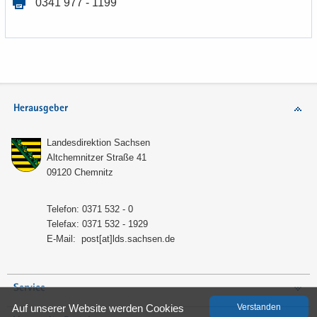
0341 977 - 1199
Herausgeber
Lan­des­di­rek­ti­on Sach­sen
Alt­chem­nit­zer Stra­ße 41
09120 Chem­nitz
Te­le­fon: 0371 532 - 0
Te­le­fax: 0371 532 - 1929
E-​Mail:
post[at]lds.sach­sen.de
Service
Auf un­se­rer Web­site wer­den Coo­kies
Ver­stan­den