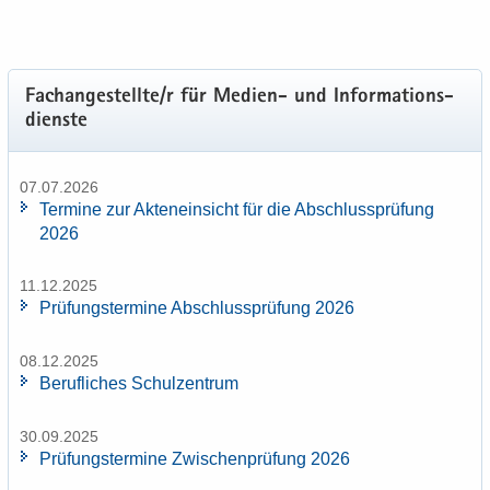
Fach­an­ge­stell­te/r für Medien-​ und In­for­ma­ti­ons­
diens­te
07.07.2026
Ter­mi­ne zur Ak­ten­ein­sicht für die Ab­schluss­prü­fung
2026
11.12.2025
Prü­fungs­ter­mi­ne Ab­schluss­prü­fung 2026
08.12.2025
Be­ruf­li­ches Schul­zen­trum
30.09.2025
Prü­fungs­ter­mi­ne Zwi­schen­prü­fung 2026