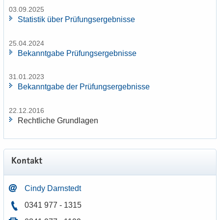
03.09.2025
Sta­tis­tik über Prü­fungs­er­geb­nis­se
25.04.2024
Be­kannt­ga­be Prü­fungs­er­geb­nis­se
31.01.2023
Be­kannt­ga­be der Prü­fungs­er­geb­nis­se
22.12.2016
Recht­li­che Grund­la­gen
Kon­takt
Cindy Darn­stedt
0341 977 - 1315