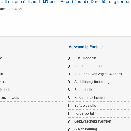
latt mit per­sön­li­cher Er­klä­rung -​ Re­port über die Durch­füh­rung der be­t
ak­ti­ve pdf-​Datei)
Verwandte Portale
ht
LDS-​Magazin
Aus- und Fort­bil­dung
sum
Auf­nah­me von Asyl­be­wer­bern
chutz
Aus­bil­dungs­för­de­rung
frei­heit
Bau­tech­nik
renz­hin­weis
Be­kannt­ma­chun­gen
Buß­geld­stel­le
För­der­por­tal
Geld­wä­sche­prä­ven­ti­on
Gleich­stel­lung