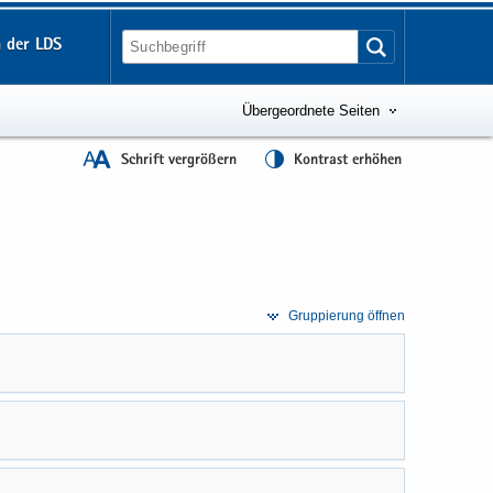
 der LDS
Übergeordnete Seiten
Schrift vergrößern
Kontrast erhöhen
Grup­pie­rung öff­nen