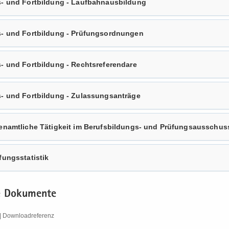
- und Fort­bil­dung - Lauf­bahn­aus­bil­dung
- und Fort­bil­dung - Prü­fungs­ord­nun­gen
 und Fort­bil­dung - Rechts­re­fe­ren­da­re
- und Fort­bil­dung - Zu­las­sungs­an­trä­ge
ren­amt­li­che Tä­tig­keit im Berufsbildungs-​ und Prü­fungs­aus­schus
fungs­sta­tis­tik
e Do­ku­men­te
 Down­load­re­fe­renz