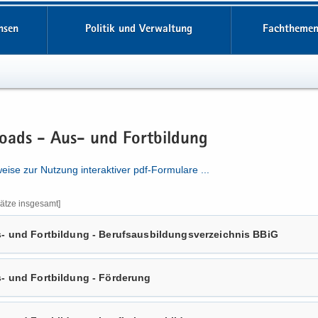
hsen
Politik und Verwaltung
Fachthemen
oads - Aus- und Fort­bil­dung
ei­se zur Nut­zung in­ter­ak­ti­ver pdf-​​Formulare .​.​.​
ät­ze ins­ge­samt]
- und Fort­bil­dung - Be­rufs­aus­bil­dungs­ver­zeich­nis BBiG
- und Fort­bil­dung - För­de­rung