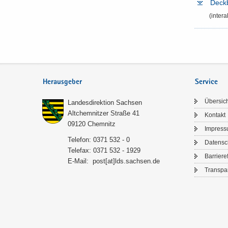
Deck­b
(in­ter­
Herausgeber
Service
Über­sic
Lan­des­di­rek­ti­on Sach­sen
Alt­chem­nit­zer Stra­ße 41
Kon­takt
09120 Chem­nitz
Im­pres­
Te­le­fon: 0371 532 - 0
Da­ten­s
Te­le­fax: 0371 532 - 1929
Bar­rie­re­
E-​Mail:
post[at]lds.sach­sen.de
Trans­pa­