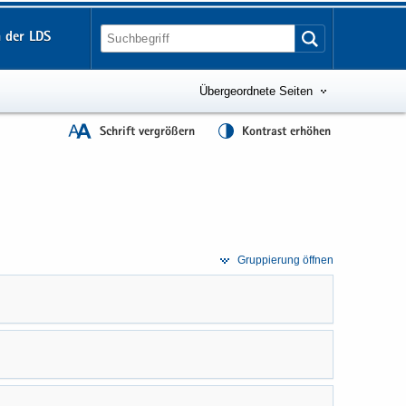
 der LDS
Übergeordnete Seiten
Schrift vergrößern
Kontrast erhöhen
Grup­pie­rung öff­nen