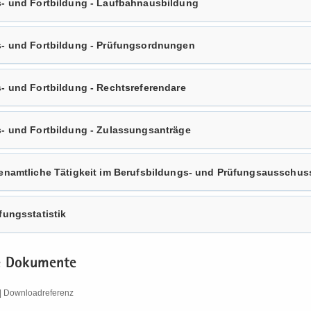
- und Fort­bil­dung - Lauf­bahn­aus­bil­dung
- und Fort­bil­dung - Prü­fungs­ord­nun­gen
 und Fort­bil­dung - Rechts­re­fe­ren­da­re
- und Fort­bil­dung - Zu­las­sungs­an­trä­ge
ren­amt­li­che Tä­tig­keit im Berufsbildungs-​ und Prü­fungs­aus­schus
fungs­sta­tis­tik
e Do­ku­men­te
 Down­load­re­fe­renz