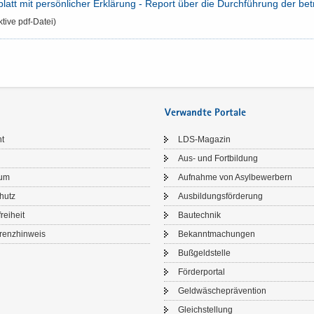
latt mit per­sön­li­cher Er­klä­rung -​ Re­port über die Durch­füh­rung der be­t
ak­ti­ve pdf-​Datei)
Verwandte Portale
ht
LDS-​Magazin
Aus- und Fort­bil­dung
sum
Auf­nah­me von Asyl­be­wer­bern
chutz
Aus­bil­dungs­för­de­rung
frei­heit
Bau­tech­nik
renz­hin­weis
Be­kannt­ma­chun­gen
Buß­geld­stel­le
För­der­por­tal
Geld­wä­sche­prä­ven­ti­on
Gleich­stel­lung