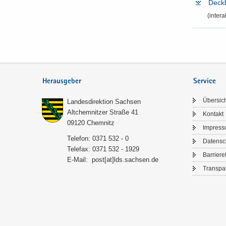
Deck­b
(in­ter­
Herausgeber
Service
Über­sic
Lan­des­di­rek­ti­on Sach­sen
Alt­chem­nit­zer Stra­ße 41
Kon­takt
09120 Chem­nitz
Im­pres­
Te­le­fon: 0371 532 - 0
Da­ten­s
Te­le­fax: 0371 532 - 1929
Bar­rie­re­
E-​Mail:
post[at]lds.sach­sen.de
Trans­pa­