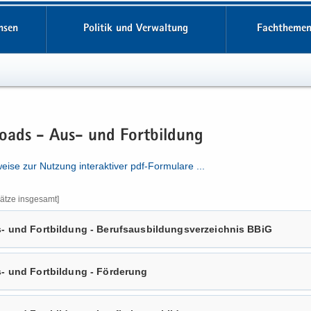
hsen
Politik und Verwaltung
Fachthemen
oads - Aus- und Fort­bil­dung
ei­se zur Nut­zung in­ter­ak­ti­ver pdf-​​Formulare .​.​.​
ät­ze ins­ge­samt]
- und Fort­bil­dung - Be­rufs­aus­bil­dungs­ver­zeich­nis BBiG
- und Fort­bil­dung - För­de­rung