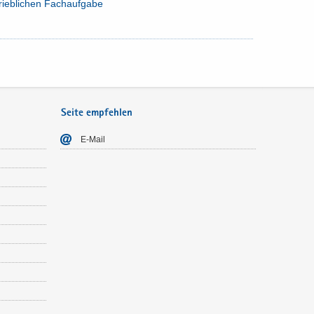
rieb­li­chen Fach­auf­ga­be
Seite empfehlen
E-​Mail