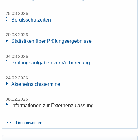
25.03.2026
Be­rufs­schul­zei­ten
20.03.2026
Sta­tis­ti­ken über Prü­fungs­er­geb­nis­se
04.03.2026
Prü­fungs­auf­ga­ben zur Vor­be­rei­tung
24.02.2026
Ak­ten­ein­sichts­ter­mi­ne
08.12.2025
In­for­ma­tio­nen zur Ex­ter­nen­zu­las­sung
Liste er­wei­tern ...