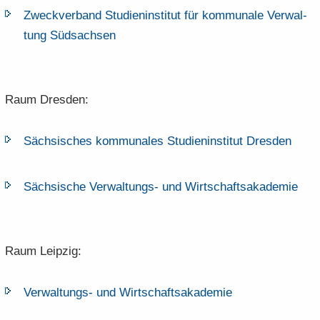
Zweck­ver­band Stu­di­en­in­sti­tut für kom­mu­na­le Ver­wal­
tung Süd­sach­sen
Raum Dres­den:
Säch­si­sches kom­mu­na­les Stu­di­en­in­sti­tut Dres­den
Säch­si­sche Verwaltungs-​​ und Wirt­schafts­aka­de­mie
Raum Leip­zig:
Verwaltungs-​​ und Wirt­schafts­aka­de­mie