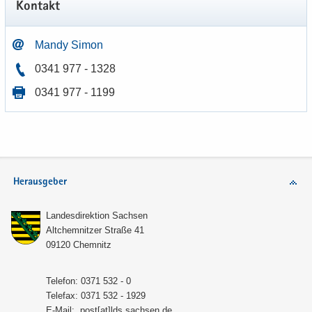
Kon­takt
Mandy Simon
0341 977 - 1328
0341 977 - 1199
Herausgeber
Lan­des­di­rek­ti­on Sach­sen
Alt­chem­nit­zer Stra­ße 41
09120 Chem­nitz
Te­le­fon: 0371 532 - 0
Te­le­fax: 0371 532 - 1929
E-​Mail:
post[at]lds.sach­sen.de