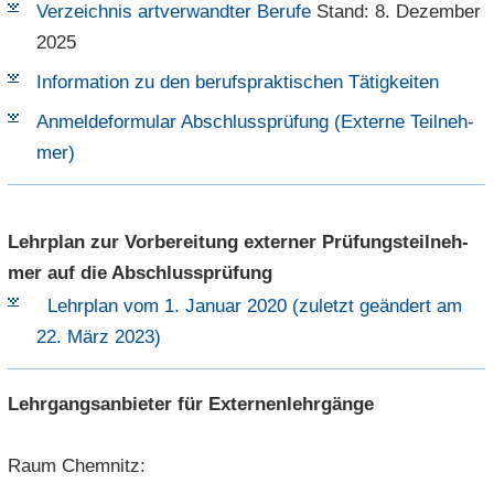
Ver­zeich­nis art­ver­wand­ter Be­ru­fe
Stand: 8. De­zem­ber
2025
In­for­ma­ti­on zu den be­rufs­prak­ti­schen Tä­tig­kei­ten
An­mel­de­for­mu­lar Ab­schluss­prü­fung (Ex­ter­ne Teil­neh­
mer)
Lehr­plan zur Vor­be­rei­tung ex­ter­ner Prü­fungs­teil­neh­
mer auf die Ab­schluss­prü­fung
Lehr­plan vom 1.​ Ja­nu­ar 2020 (zu­letzt ge­än­dert am
22.​ März 2023)
Lehr­gangs­an­bie­ter für Ex­ter­nen­lehr­gän­ge
Raum Chem­nitz: