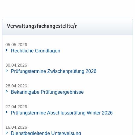
Ver­wal­tungs­fach­an­ge­stell­te/r
05.05.2026
Recht­li­che Grund­la­gen
30.04.2026
Prü­fungs­ter­mi­ne Zwi­schen­prü­fung 2026
28.04.2026
Be­kannt­ga­be Prü­fungs­er­geb­nis­se
27.04.2026
Prü­fungs­ter­mi­ne Ab­schluss­prü­fung Win­ter 2026
16.04.2026
Dienst­be­glei­ten­de Un­ter­wei­sung