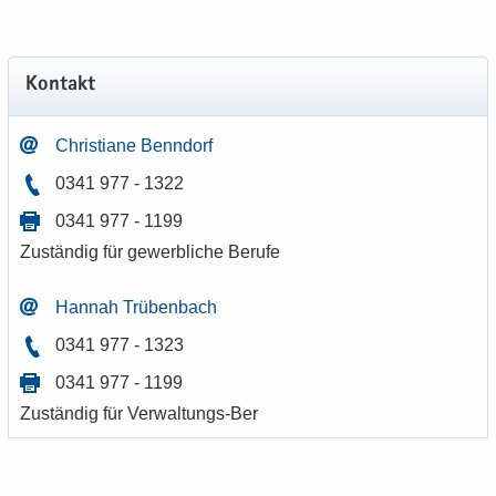
Kon­takt
Chris­tia­ne Benn­dorf
0341 977 - 1322
0341 977 - 1199
Zu­stän­dig für ge­werb­li­che Be­ru­fe
Han­nah Trü­ben­bach
0341 977 - 1323
0341 977 - 1199
Zu­stän­dig für Verwaltungs-​Ber