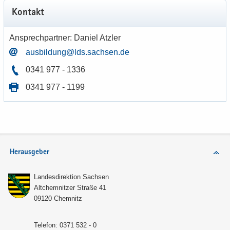
Kon­takt
An­sprech­part­ner: Da­ni­el Atz­ler
aus­bil­dung@lds.sach­sen.de
0341 977 - 1336
0341 977 - 1199
Herausgeber
Lan­des­di­rek­ti­on Sach­sen
Alt­chem­nit­zer Stra­ße 41
09120 Chem­nitz
Te­le­fon: 0371 532 - 0