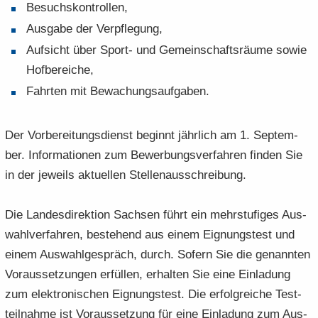
Be­suchs­kon­trol­len,
Aus­ga­be der Ver­pfle­gung,
Auf­sicht über Sport-​ und Ge­mein­schafts­räu­me sowie
Hof­be­rei­che,
Fahr­ten mit Be­wa­chungs­auf­ga­ben.
Der Vor­be­rei­tungs­dienst be­ginnt jähr­lich am 1. Sep­tem­
ber. In­for­ma­tio­nen zum Be­wer­bungs­ver­fah­ren fin­den Sie
in der je­weils ak­tu­el­len Stel­len­aus­schrei­bung.
Die Lan­des­di­rek­ti­on Sach­sen führt ein mehr­stu­fi­ges Aus­
wahl­ver­fah­ren, be­stehend aus einem Eig­nungs­test und
einem Aus­wahl­ge­spräch, durch. So­fern Sie die ge­nann­ten
Vor­aus­set­zun­gen er­fül­len, er­hal­ten Sie eine Ein­la­dung
zum elek­tro­ni­schen Eig­nungs­test. Die er­folg­rei­che Test­
teil­nah­me ist Vor­aus­set­zung für eine Ein­la­dung zum Aus­