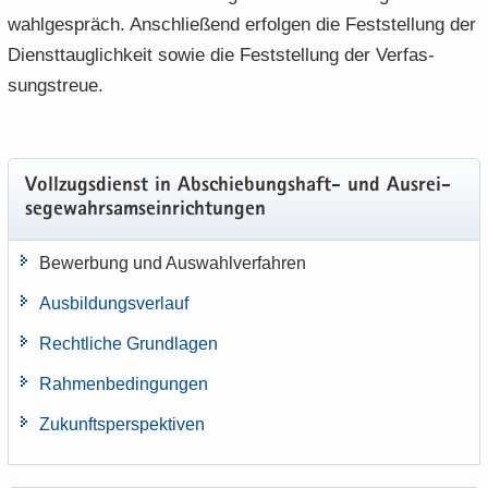
wahl­ge­spräch. An­schlie­ßend er­fol­gen die Fest­stel­lung der
Dienst­taug­lich­keit sowie die Fest­stel­lung der Ver­fas­
sungs­treue.
Voll­zugs­dienst in Abschiebungshaft-​ und Aus­rei­
se­ge­wahr­sams­ein­rich­tun­gen
Be­wer­bung und Aus­wahl­ver­fah­ren
Aus­bil­dungs­ver­lauf
Recht­li­che Grund­la­gen
Rah­men­be­din­gun­gen
Zu­kunfts­per­spek­ti­ven