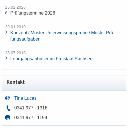
25.02.2026
Prü­fungs­ter­mi­ne 2026
29.01.2019
Kon­zept / Mus­ter Un­ter­wei­sungs­pro­be / Mus­ter Prü­
fungs­auf­ga­ben
28.07.2016
Lehr­gangs­an­bie­ter im Frei­staat Sach­sen
Kon­takt
Tina Lucas
0341 977 - 1316
0341 977 - 1199