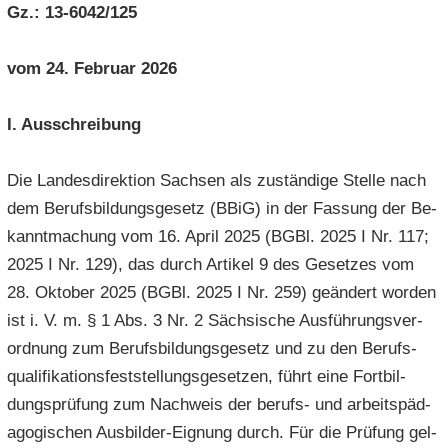
Gz.: 13-6042/125
e
e
­
t
a
­
n
n
o
i
­
m
­
­
n
­
vom 24. Fe­bru­ar 2026
t
a
d
d
o
i
­
e
e
n
­
t
I. Aus­schrei­bung
N
N
o
i
a
a
n
­
­
­
Die Lan­des­di­rek­ti­on Sach­sen als zu­stän­di­ge Stel­le nach
o
v
v
n
dem Be­rufs­bil­dungs­ge­setz (BBiG) in der Fas­sung der Be­
i
i
kannt­ma­chung vom 16. April 2025 (BGBl. 2025 I Nr. 117;
­
­
2025 I Nr. 129), das durch Ar­ti­kel 9 des Ge­set­zes vom
g
g
28. Ok­to­ber 2025 (BGBl. 2025 I Nr. 259) ge­än­dert wor­den
a
a
­
­
ist i. V. m. § 1 Abs. 3 Nr. 2 Säch­si­sche Aus­füh­rungs­ver­
t
t
ord­nung zum Be­rufs­bil­dungs­ge­setz und zu den Be­rufs­
i
i
qua­li­fi­ka­ti­ons­fest­stel­lungs­ge­set­zen, führt eine Fort­bil­
­
­
dungs­prü­fung zum Nach­weis der berufs-​ und ar­beits­päd­
o
o
n
ago­gi­schen Ausbilder-​Eignung durch. Für die Prü­fung gel­
n