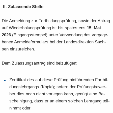
II. Zu­las­sen­de Stel­le
Die An­mel­dung zur Fort­bil­dungs­prü­fung, sowie der An­trag
auf Wie­der­ho­lungs­prü­fung ist bis spä­tes­tens
15. Mai
2026
(Ein­gangs­stem­pel) unter Ver­wen­dung des vor­ge­ge­
be­nen An­mel­de­for­mu­lars bei der Lan­des­di­rek­ti­on Sach­
sen ein­zu­rei­chen.
Dem Zu­las­sungs­an­trag sind bei­zu­fü­gen:
Zer­ti­fi­kat des auf diese Prü­fung hin­füh­ren­den Fort­bil­
dungs­lehr­gangs (Kopie); so­fern der Prü­fungs­be­wer­
ber dies noch nicht vor­le­gen kann, ge­nügt eine Be­
schei­ni­gung, dass er an einem sol­chen Lehr­gang teil­
nimmt oder