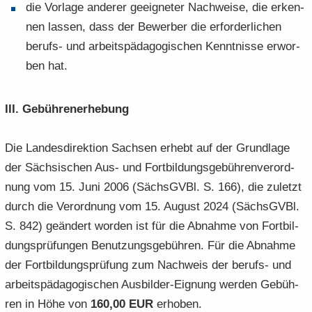
die Vor­la­ge an­de­rer ge­eig­ne­ter Nach­wei­se, die er­ken­
nen las­sen, dass der Be­wer­ber die er­for­der­li­chen
berufs-​ und ar­beits­päd­ago­gi­schen Kennt­nis­se er­wor­
ben hat.
III. Ge­büh­ren­er­he­bung
Die Lan­des­di­rek­ti­on Sach­sen er­hebt auf der Grund­la­ge
der Säch­si­schen Aus- und Fort­bil­dungs­ge­büh­ren­ver­ord­
nung vom 15. Juni 2006 (Sächs­GVBl. S. 166), die zu­letzt
durch die Ver­ord­nung vom 15. Au­gust 2024 (Sächs­GVBl.
S. 842) ge­än­dert wor­den ist für die Ab­nah­me von Fort­bil­
dungs­prü­fun­gen Be­nut­zungs­ge­büh­ren. Für die Ab­nah­me
der Fort­bil­dungs­prü­fung zum Nach­weis der berufs-​ und
ar­beits­päd­ago­gi­schen Ausbilder-​Eignung wer­den Ge­büh­
ren in Höhe von
160,00 EUR
er­ho­ben.