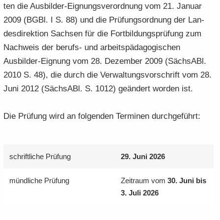
ten die Ausbilder-​Eignungsverordnung vom 21. Ja­nu­ar
2009 (BGBl. I S. 88) und die Prü­fungs­ord­nung der Lan­
des­di­rek­ti­on Sach­sen für die Fort­bil­dungs­prü­fung zum
Nach­weis der berufs-​ und ar­beits­päd­ago­gi­schen
Ausbilder-​Eignung vom 28. De­zem­ber 2009 (Sächs­ABl.
2010 S. 48), die durch die Ver­wal­tungs­vor­schrift vom 28.
Juni 2012 (Sächs­ABl. S. 1012) ge­än­dert wor­den ist.
Die Prü­fung wird an fol­gen­den Ter­mi­nen durch­ge­führt:
schrift­li­che Prü­fung
29. Juni 2026
münd­li­che Prü­fung
Zeit­raum vom
30. Juni bis
3. Juli 2026