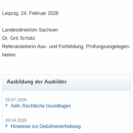
Leip­zig, 24. Fe­bru­ar 2026
Lan­des­di­rek­ti­on Sach­sen
Dr. Grit Schütz
Re­fe­rats­lei­te­rin Aus- und Fort­bil­dung, Prü­fungs­an­ge­le­gen­
hei­ten
Aus­bil­dung der Aus­bil­der
29.07.2026
AdA: Recht­li­che Grund­la­gen
09.04.2026
Hin­wei­se zur Ge­büh­ren­er­he­bung