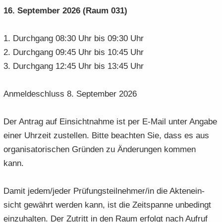
e
e
­
t
16. Sep­tem­ber 2026 (Raum 031)
a
­
n
n
o
i
­
m
­
­
n
­
t
a
1. Durch­gang 08:30 Uhr bis 09:30 Uhr
d
d
o
i
­
2. Durch­gang 09:45 Uhr bis 10:45 Uhr
e
e
n
­
t
N
3. Durch­gang 12:45 Uhr bis 13:45 Uhr
N
o
i
a
a
n
­
­
­
o
An­mel­de­schluss 8. Sep­tem­ber 2026
v
v
n
i
i
Der An­trag auf Ein­sicht­nah­me ist per E-​Mail unter An­ga­be
­
­
g
g
einer Uhr­zeit zu­stel­len. Bitte be­ach­ten Sie, dass es aus
a
a
or­ga­ni­sa­to­ri­schen Grün­den zu Än­de­run­gen kom­men
­
­
kann.
t
t
i
i
Damit jedem/jeder Prü­fungs­teil­neh­mer/in die Ak­ten­ein­
­
­
o
o
sicht ge­währt wer­den kann, ist die Zeit­span­ne un­be­dingt
n
n
ein­zu­hal­ten. Der Zu­tritt in den Raum er­folgt nach Auf­ruf