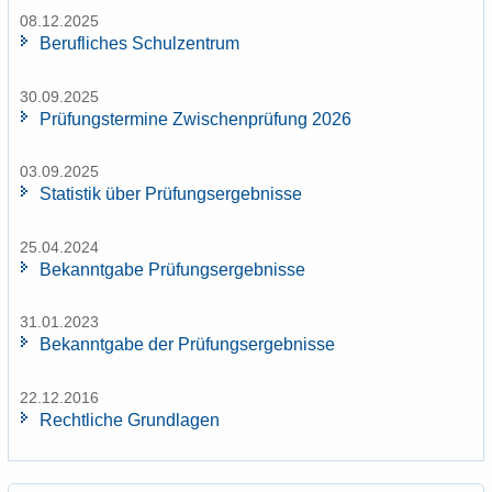
08.12.2025
Be­ruf­li­ches Schul­zen­trum
30.09.2025
Prü­fungs­ter­mi­ne Zwi­schen­prü­fung 2026
03.09.2025
Sta­tis­tik über Prü­fungs­er­geb­nis­se
25.04.2024
Be­kannt­ga­be Prü­fungs­er­geb­nis­se
31.01.2023
Be­kannt­ga­be der Prü­fungs­er­geb­nis­se
22.12.2016
Recht­li­che Grund­la­gen