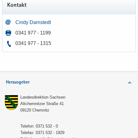
Kon­takt
Cindy Darn­stedt
0341 977 - 1199
0341 977 - 1315
Herausgeber
Lan­des­di­rek­ti­on Sach­sen
Alt­chem­nit­zer Stra­ße 41
09120 Chem­nitz
Te­le­fon: 0371 532 - 0
Te­le­fax: 0371 532 - 1929