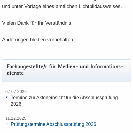
und unter Vor­la­ge eines amt­li­chen Licht­bild­aus­wei­ses.
Vie­len Dank für Ihr Ver­ständ­nis.
Än­de­run­gen blei­ben vor­be­hal­ten.
Fach­an­ge­stell­te/r für Medien-​ und In­for­ma­ti­ons­
diens­te
07.07.2026
Ter­mi­ne zur Ak­ten­ein­sicht für die Ab­schluss­prü­fung
2026
11.12.2025
Prü­fungs­ter­mi­ne Ab­schluss­prü­fung 2026