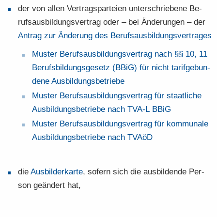
der von allen Ver­trags­par­tei­en un­ter­schrie­be­ne Be­
rufs­aus­bil­dungs­ver­trag oder – bei Än­de­run­gen – der
An­trag zur Än­de­rung des Be­rufs­aus­bil­dungs­ver­tra­ges
Mus­ter Be­rufs­aus­bil­dungs­ver­trag nach §§ 10, 11
Be­rufs­bil­dungs­ge­setz (BBiG) für nicht ta­rif­ge­bun­
de­ne Aus­bil­dungs­be­trie­be
Mus­ter Be­rufs­aus­bil­dungs­ver­trag für staat­li­che
Aus­bil­dungs­be­trie­be nach TVA-​​L BBiG
Mus­ter Be­rufs­aus­bil­dungs­ver­trag für kom­mu­na­le
Aus­bil­dungs­be­trie­be nach TVAöD
die
Aus­bil­der­kar­te
, so­fern sich die aus­bil­den­de Per­
son ge­än­dert hat,