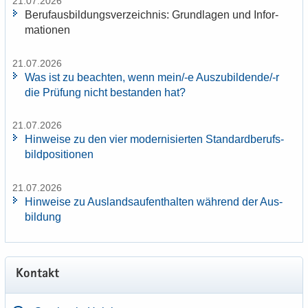
21.07.2026
Be­ruf­aus­bil­dungs­ver­zeich­nis: Grund­la­gen und In­for­
ma­tio­nen
21.07.2026
Was ist zu be­ach­ten, wenn mein/-e Aus­zu­bil­den­de/-r
die Prü­fung nicht be­stan­den hat?
21.07.2026
Hin­wei­se zu den vier mo­der­ni­sier­ten Stan­dard­be­rufs­
bild­po­si­tio­nen
21.07.2026
Hin­wei­se zu Aus­lands­auf­ent­hal­ten wäh­rend der Aus­
bil­dung
Kon­takt