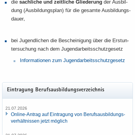
die
sach­li­che und zeit­li­che Glie­de­rung
der Aus­bil­
dung (Aus­bil­dungs­plan) für die ge­sam­te Aus­bil­dungs­
dau­er,
bei Ju­gend­li­chen die Be­schei­ni­gung über die Erst­un­
ter­su­chung nach dem Ju­gend­ar­beits­schutz­ge­setz
In­for­ma­tio­nen zum Ju­gend­ar­beits­schutz­ge­setz
Ein­tra­gung Be­rufs­aus­bil­dungs­ver­zeich­nis
21.07.2026
Online-​Antrag auf Ein­tra­gung von Be­rufs­aus­bil­dungs­
ver­hält­nis­sen jetzt mög­lich