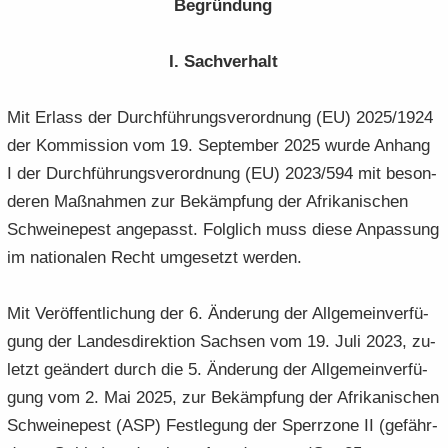
Be­grün­dung
I. Sach­ver­halt
Mit Er­lass der Durch­füh­rungs­ver­ord­nung (EU) 2025/1924
der Kom­mis­si­on vom 19. Sep­tem­ber 2025 wurde An­hang
I der Durch­füh­rungs­ver­ord­nung (EU) 2023/594 mit be­son­
de­ren Maß­nah­men zur Be­kämp­fung der Afri­ka­ni­schen
Schwei­ne­pest an­ge­passt. Folg­lich muss diese An­pas­sung
im na­tio­na­len Recht um­ge­setzt wer­den.
Mit Ver­öf­fent­li­chung der 6. Än­de­rung der All­ge­mein­ver­fü­
gung der Lan­des­di­rek­ti­on Sach­sen vom 19. Juli 2023, zu­
letzt ge­än­dert durch die 5. Än­de­rung der All­ge­mein­ver­fü­
gung vom 2. Mai 2025, zur Be­kämp­fung der Afri­ka­ni­schen
Schwei­ne­pest (ASP) Fest­le­gung der Sperr­zo­ne II (ge­fähr­