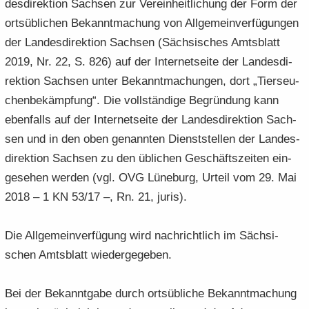
des­di­rek­ti­on Sach­sen zur Ver­ein­heit­li­chung der Form der
orts­üb­li­chen Be­kannt­ma­chung von All­ge­mein­ver­fü­gun­gen
der Lan­des­di­rek­ti­on Sach­sen (Säch­si­sches Amts­blatt
2019, Nr. 22, S. 826) auf der In­ter­net­sei­te der Lan­des­di­
rek­ti­on Sach­sen unter Be­kannt­ma­chun­gen, dort „Tier­seu­
chen­be­kämp­fung“. Die voll­stän­di­ge Be­grün­dung kann
eben­falls auf der In­ter­net­sei­te der Lan­des­di­rek­ti­on Sach­
sen und in den oben ge­nann­ten Dienst­stel­len der Lan­des­
di­rek­ti­on Sach­sen zu den üb­li­chen Ge­schäfts­zei­ten ein­
ge­se­hen wer­den (vgl. OVG Lü­ne­burg, Ur­teil vom 29. Mai
2018 – 1 KN 53/17 –, Rn. 21, juris).
Die All­ge­mein­ver­fü­gung wird nach­richt­lich im Säch­si­
schen Amts­blatt wie­der­ge­ge­ben.
Bei der Be­kannt­ga­be durch orts­üb­li­che Be­kannt­ma­chung