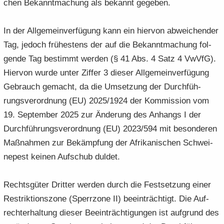
chen Be­kannt­ma­chung als be­kannt ge­ge­ben.
In der All­ge­mein­ver­fü­gung kann ein hier­von ab­wei­chen­der
Tag, je­doch frü­hes­tens der auf die Be­kannt­ma­chung fol­
gen­de Tag be­stimmt wer­den (§ 41 Abs. 4 Satz 4 VwVfG).
Hier­von wurde unter Zif­fer 3 die­ser All­ge­mein­ver­fü­gung
Ge­brauch ge­macht, da die Um­set­zung der Durch­füh­
rungs­ver­ord­nung (EU) 2025/1924 der Kom­mis­si­on vom
19. Sep­tem­ber 2025 zur Än­de­rung des An­hangs I der
Durch­füh­rungs­ver­ord­nung (EU) 2023/594 mit be­son­de­ren
Maß­nah­men zur Be­kämp­fung der Afri­ka­ni­schen Schwei­
ne­pest kei­nen Auf­schub dul­det.
Rechts­gü­ter Drit­ter wer­den durch die Fest­set­zung einer
Re­strik­ti­ons­zo­ne (Sperr­zo­ne II) be­ein­träch­tigt. Die Auf­
recht­erhal­tung die­ser Be­ein­träch­ti­gun­gen ist auf­grund des