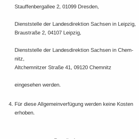
Stauf­fen­berg­al­lee 2, 01099 Dres­den,
Dienst­stel­le der Lan­des­di­rek­ti­on Sach­sen in Leip­zig,
Brau­stra­ße 2, 04107 Leip­zig,
Dienst­stel­le der Lan­des­di­rek­ti­on Sach­sen in Chem­
nitz,
Alt­chem­nit­zer Stra­ße 41, 09120 Chem­nitz
ein­ge­se­hen wer­den.
Für diese All­ge­mein­ver­fü­gung wer­den keine Kos­ten
er­ho­ben.