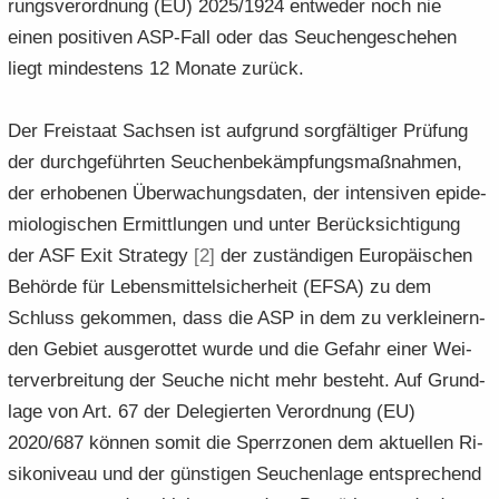
rungs­ver­ord­nung (EU) 2025/1924 ent­we­der noch nie
einen po­si­ti­ven ASP-​Fall oder das Seu­chen­ge­sche­hen
liegt min­des­tens 12 Mo­na­te zu­rück.
Der Frei­staat Sach­sen ist auf­grund sorg­fäl­ti­ger Prü­fung
der durch­ge­führ­ten Seu­chen­be­kämp­fungs­maß­nah­men,
der er­ho­be­nen Über­wa­chungs­da­ten, der in­ten­si­ven epi­de­
mio­lo­gi­schen Er­mitt­lun­gen und unter Be­rück­sich­ti­gung
der ASF Exit Stra­te­gy
[2]
der zu­stän­di­gen Eu­ro­päi­schen
Be­hör­de für Le­bens­mit­tel­si­cher­heit (EFSA) zu dem
Schluss ge­kom­men, dass die ASP in dem zu ver­klei­nern­
den Ge­biet aus­ge­rot­tet wurde und die Ge­fahr einer Wei­
ter­ver­brei­tung der Seu­che nicht mehr be­steht. Auf Grund­
la­ge von Art. 67 der De­le­gier­ten Ver­ord­nung (EU)
2020/687 kön­nen somit die Sperr­zo­nen dem ak­tu­el­len Ri­
si­ko­ni­veau und der güns­ti­gen Seu­chen­la­ge ent­spre­chend