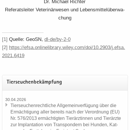
Dr. Mi­cha­el Rich­ter
Re­fe­rats­lei­ter Ve­te­ri­när­we­sen und Le­bens­mit­tel­über­wa­
chung
[1]
Quel­le: GeoSN,
dl-​​de/​by-​2-​0
[2]
https:/​/​efsa.​onlinelibrary.​wiley.​com/​doi/​10.​2903/​j.​efsa.​
2021.​6419
Tier­seu­chen­be­kämp­fung
30.04.2026
Tier­seu­chen­recht­li­che All­ge­mein­ver­fü­gung über die
Er­mäch­ti­gung aller be­reits nach der Ver­ord­nung (EU)
Nr. 576/2013 er­mäch­tig­ten Tier­ärz­tin­nen und Tier­ärz­te
zur Im­plan­ta­ti­on von Trans­pon­dern bei Hun­den, Kat­