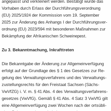
an­ge­passt und ver­klei­nert wer­den. Be­stä­tigt wurde das
Vor­ha­ben durch Er­lass der Durch­füh­rungs­ver­ord­nung
(EU) 2025/1924 der Kom­mis­si­on vom 19. Sep­tem­ber
2025 zur Än­de­rung des An­hangs I der Durch­füh­rungs­ver­
ord­nung (EU) 2023/594 mit be­son­de­ren Maß­nah­men zur
Be­kämp­fung der Afri­ka­ni­schen Schwei­ne­pest.
Zu 3. Be­kannt­ma­chung, In­kraft­tre­ten
Die Be­kannt­ga­be der Än­de­rung zur All­ge­mein­ver­fü­gung
er­folgt auf der Grund­la­ge des § 1 des Ge­set­zes zur Re­
ge­lung des Ver­wal­tungs­ver­fah­rens und des Ver­wal­tungs­
zu­stel­lungs­rechts für den Frei­staat Sach­sen (Sächs­
VwVfZG) i. V. m. § 41 Abs. 4 des Ver­wal­tungs­ver­fah­rens­
ge­set­zes (VwVfG). Gemäß § 41 Abs. 4 Satz 3 VwVfG gilt
eine All­ge­mein­ver­fü­gung zwei Wo­chen nach der orts­üb­li­