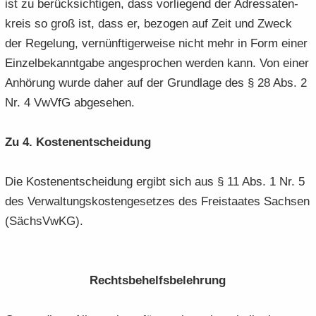
ist zu be­rück­sich­ti­gen, dass vor­lie­gend der Adres­sa­ten­
kreis so groß ist, dass er, be­zo­gen auf Zeit und Zweck
der Re­ge­lung, ver­nünf­ti­ger­wei­se nicht mehr in Form einer
Ein­zel­be­kannt­ga­be an­ge­spro­chen wer­den kann. Von einer
An­hö­rung wurde daher auf der Grund­la­ge des § 28 Abs. 2
Nr. 4 VwVfG ab­ge­se­hen.
Zu 4. Kos­ten­ent­schei­dung
Die Kos­ten­ent­schei­dung er­gibt sich aus § 11 Abs. 1 Nr. 5
des Ver­wal­tungs­kos­ten­ge­set­zes des Frei­staa­tes Sach­sen
(Sächs­VwKG).
Rechts­be­helfs­be­leh­rung