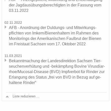
der Jagd­aus­übungs­be­rech­tig­ten in der Fas­sung vom
03.11.2022
02.11.2022
AFB - An­ord­nung der Duldungs-​ und Mit­wir­kungs­
pflich­ten von Im­kern/Bie­nen­hal­tern im Rah­men des
Mo­ni­to­rings der Ame­ri­ka­ni­schen Faul­brut der Bie­nen
im Frei­staat Sach­sen vom 17. Ok­to­ber 2022
11.03.2021
Be­kannt­ma­chung der Lan­des­di­rek­ti­on Sach­sen Tier­
seu­chen­ver­hü­tung und -​bekämpfung Bo­vi­ne Vi­rus­di­ar­
rhoe/Mucosal-​Disease (BVD) Impf­ver­bot für Rin­der zur
Er­lan­gung des Sta­tus „frei von BVD in Bezug auf ge­
hal­te­ne Rin­der“
Liste re­du­zie­ren ...