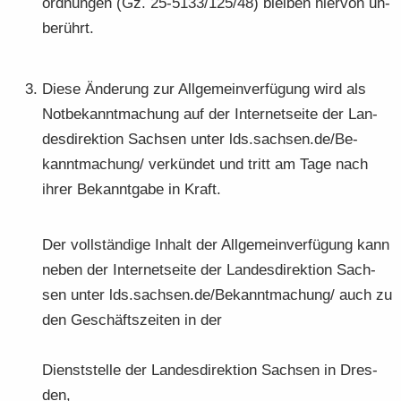
ord­nun­gen (Gz. 25-5133/125/48) blei­ben hier­von un­
be­rührt.
Diese Än­de­rung zur All­ge­mein­ver­fü­gung wird als
Not­be­kannt­ma­chung auf der In­ter­net­sei­te der Lan­
des­di­rek­ti­on Sach­sen unter lds.sach­sen.de/Be­
kannt­ma­chung/ ver­kün­det und tritt am Tage nach
ihrer Be­kannt­ga­be in Kraft.
Der voll­stän­di­ge In­halt der All­ge­mein­ver­fü­gung kann
neben der In­ter­net­sei­te der Lan­des­di­rek­ti­on Sach­
sen unter lds.sach­sen.de/Be­kannt­ma­chung/ auch zu
den Ge­schäfts­zei­ten in der
Dienst­stel­le der Lan­des­di­rek­ti­on Sach­sen in Dres­
den,