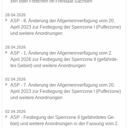
zen oder Frett­chen im Frei­staat Sach­sen
28.04.2026
ASP - 8. Än­de­rung der All­ge­mein­ver­fü­gung vom 20.
April 2023 zur Fest­le­gung der Sperr­zo­ne I (Puf­fer­zo­ne)
und wei­te­re An­ord­nun­gen
28.04.2026
ASP - 1. Än­de­rung der All­ge­mein­ver­fü­gung vom 2.
April 2026 zur Fest­le­gung der Sperr­zo­ne II (ge­fähr­de­
tes Ge­biet) und wei­te­re An­ord­nun­gen
02.04.2026
ASP - 7. Än­de­rung der All­ge­mein­ver­fü­gung vom 20.
April 2023 zur Fest­le­gung der Sperr­zo­ne I (Puf­fer­zo­ne)
und wei­te­re An­ord­nun­gen
02.04.2026
ASP - Fest­le­gung der Sperr­zo­ne II (ge­fähr­de­tes Ge­
biet) und wei­te­re An­ord­nun­gen in der Fas­sung vom 2.