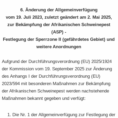
6. Än­de­rung der All­ge­mein­ver­fü­gung
vom 19. Juli 2023, zu­letzt ge­än­dert am 2. Mai 2025,
zur Be­kämp­fung der Afri­ka­ni­schen Schwei­ne­pest
(ASP) -
Fest­le­gung der Sperr­zo­ne II (ge­fähr­de­tes Ge­biet) und
wei­te­re An­ord­nun­gen
Auf­grund der Durch­füh­rungs­ver­ord­nung (EU) 2025/1924
der Kom­mis­si­on vom 19. Sep­tem­ber 2025 zur Än­de­rung
des An­hangs I der Durch­füh­rungs­ver­ord­nung (EU)
2023/594 mit be­son­de­ren Maß­nah­men zur Be­kämp­fung
der Afri­ka­ni­schen Schwei­ne­pest wer­den nach­ste­hen­de
Maß­nah­men be­kannt ge­ge­ben und ver­fügt:
Die Nr. 1 der All­ge­mein­ver­fü­gung zur Fest­le­gung der