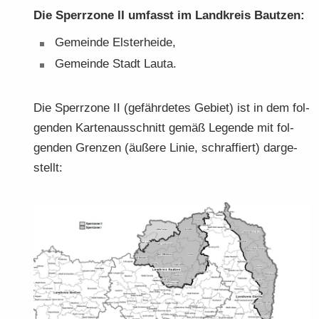
Die Sperr­zo­ne II um­fasst im Land­kreis Baut­zen:
Ge­mein­de Els­ter­hei­de,
Ge­mein­de Stadt Lauta.
Die Sperr­zo­ne II (ge­fähr­de­tes Ge­biet) ist in dem fol­
gen­den Kar­ten­aus­schnitt gemäß Le­gen­de mit fol­
gen­den Gren­zen (äu­ße­re Linie, schraf­fiert) dar­ge­
stellt: