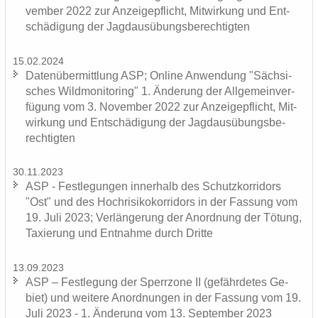
vem­ber 2022 zur An­zei­ge­pflicht, Mit­wir­kung und Ent­
schä­di­gung der Jagd­aus­übungs­be­rech­tig­ten
15.02.2024
Da­ten­über­mitt­lung ASP; On­line An­wen­dung "Säch­si­
sches Wild­mo­ni­to­ring" 1. Än­de­rung der All­ge­mein­ver­
fü­gung vom 3. No­vem­ber 2022 zur An­zei­ge­pflicht, Mit­
wir­kung und Ent­schä­di­gung der Jagd­aus­übungs­be­
rech­tig­ten
30.11.2023
ASP - Fest­le­gun­gen in­ner­halb des Schutz­kor­ri­dors
"Ost" und des Hoch­ri­si­ko­kor­ri­dors in der Fas­sung vom
19. Juli 2023; Ver­län­ge­rung der An­ord­nung der Tö­tung,
Ta­xie­rung und Ent­nah­me durch Drit­te
13.09.2023
ASP – Fest­le­gung der Sperr­zo­ne II (ge­fähr­de­tes Ge­
biet) und wei­te­re An­ord­nun­gen in der Fas­sung vom 19.
Juli 2023 - 1. Än­de­rung vom 13. Sep­tem­ber 2023