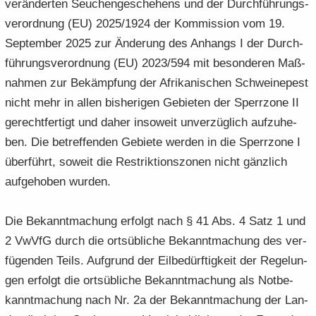
ver­än­der­ten Seu­chen­ge­sche­hens und der Durch­füh­rungs­
ver­ord­nung (EU) 2025/1924 der Kom­mis­si­on vom 19.
Sep­tem­ber 2025 zur Än­de­rung des An­hangs I der Durch­
füh­rungs­ver­ord­nung (EU) 2023/594 mit be­son­de­ren Maß­
nah­men zur Be­kämp­fung der Afri­ka­ni­schen Schwei­ne­pest
nicht mehr in allen bis­he­ri­gen Ge­bie­ten der Sperr­zo­ne II
ge­recht­fer­tigt und daher in­so­weit un­ver­züg­lich auf­zu­he­
ben. Die be­tref­fen­den Ge­bie­te wer­den in die Sperr­zo­ne I
über­führt, so­weit die Re­strik­ti­ons­zo­nen nicht gänz­lich
auf­ge­ho­ben wur­den.
Die Be­kannt­ma­chung er­folgt nach § 41 Abs. 4 Satz 1 und
2 VwVfG durch die orts­üb­li­che Be­kannt­ma­chung des ver­
fü­gen­den Teils. Auf­grund der Eil­be­dürf­tig­keit der Re­ge­lun­
gen er­folgt die orts­üb­li­che Be­kannt­ma­chung als Not­be­
kannt­ma­chung nach Nr. 2a der Be­kannt­ma­chung der Lan­