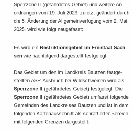
Sperr­zo­ne II (ge­fähr­de­tes Ge­biet) und wei­te­re An­
ord­nun­gen vom 19. Juli 2023, zu­letzt ge­än­dert durch
die 5. Än­de­rung der All­ge­mein­ver­fü­gung vom 2. Mai
2025, wird wie folgt neu­ge­fasst:
Es wird ein
Re­strik­ti­ons­ge­biet im Frei­staat Sach­
sen
wie nach­fol­gend dar­ge­stellt fest­ge­legt:
Das Ge­biet um den im Land­kreis Baut­zen fest­ge­
stell­ten ASP-​Ausbruch bei Wild­schwei­nen wird als
Sperr­zo­ne II
(ge­fähr­de­tes Ge­biet)
fest­ge­legt. Die
Sperr­zo­ne II
(ge­fähr­de­tes Ge­biet) um­fasst fol­gen­de
Ge­mein­den des Land­krei­ses Baut­zen und ist in dem
fol­gen­den Kar­ten­aus­schnitt als schraf­fier­ter Be­reich
mit fol­gen­den Gren­zen dar­ge­stellt: