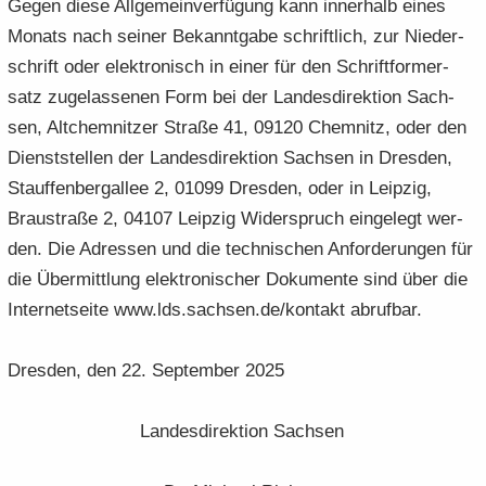
Gegen diese All­ge­mein­ver­fü­gung kann in­ner­halb eines
Mo­nats nach sei­ner Be­kannt­ga­be schrift­lich, zur Nie­der­
schrift oder elek­tro­nisch in einer für den Schrift­for­m­er­
satz zu­ge­las­se­nen Form bei der Lan­des­di­rek­ti­on Sach­
sen, Alt­chem­nit­zer Stra­ße 41, 09120 Chem­nitz, oder den
Dienst­stel­len der Lan­des­di­rek­ti­on Sach­sen in Dres­den,
Stauf­fen­berg­al­lee 2, 01099 Dres­den, oder in Leip­zig,
Brau­stra­ße 2, 04107 Leip­zig Wi­der­spruch ein­ge­legt wer­
den. Die Adres­sen und die tech­ni­schen An­for­de­run­gen für
die Über­mitt­lung elek­tro­ni­scher Do­ku­men­te sind über die
In­ter­net­sei­te www.lds.sach­sen.de/kon­takt ab­ruf­bar.
Dres­den, den 22. Sep­tem­ber 2025
Lan­des­di­rek­ti­on Sach­sen