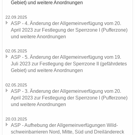
Ge­biet) und wei­te­re An­ord­nun­gen
22.09.2025
ASP - 4. Än­de­rung der All­ge­mein­ver­fü­gung vom 20.
April 2023 zur Fest­le­gung der Sperr­zo­ne I (Puf­fer­zo­ne)
und wei­te­re An­ord­nun­gen
02.05.2025
ASP - 5. Än­de­rung der All­ge­mein­ver­fü­gung vom 19.
Juli 2023 zur Fest­le­gung der Sperr­zo­ne II (ge­fähr­de­tes
Ge­biet) und wei­te­re An­ord­nun­gen
02.05.2025
ASP - 3. Än­de­rung der All­ge­mein­ver­fü­gung vom 20.
April 2023 zur Fest­le­gung der Sperr­zo­ne I (Puf­fer­zo­ne)
und wei­te­re An­ord­nun­gen
20.03.2025
ASP - Auf­he­bung der All­ge­mein­ver­fü­gun­gen Wild­
schwein­bar­rie­ren Nord, Mitte, Süd und Drei­län­der­eck