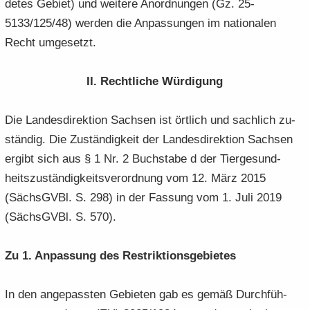
de­tes Ge­biet) und wei­te­re An­ord­nun­gen (Gz. 25-
5133/125/48) wer­den die An­pas­sun­gen im na­tio­na­len
Recht um­ge­setzt.
II. Recht­li­che Wür­di­gung
Die Lan­des­di­rek­ti­on Sach­sen ist ört­lich und sach­lich zu­
stän­dig. Die Zu­stän­dig­keit der Lan­des­di­rek­ti­on Sach­sen
er­gibt sich aus § 1 Nr. 2 Buch­sta­be d der Tier­ge­sund­
heits­zu­stän­dig­keits­ver­ord­nung vom 12. März 2015
(Sächs­GVBl. S. 298) in der Fas­sung vom 1. Juli 2019
(Sächs­GVBl. S. 570).
Zu 1. An­pas­sung des Re­strik­ti­ons­ge­bie­tes
In den an­ge­pass­ten Ge­bie­ten gab es gemäß Durch­füh­