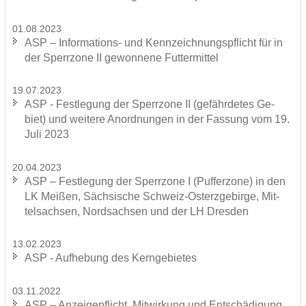
01.08.2023
ASP – Informations-​ und Kenn­zeich­nungs­pflicht für in
der Sperr­zo­ne II ge­won­ne­ne Fut­ter­mit­tel
19.07.2023
ASP - Fest­le­gung der Sperr­zo­ne II (ge­fähr­de­tes Ge­
biet) und wei­te­re An­ord­nun­gen in der Fas­sung vom 19.
Juli 2023
20.04.2023
ASP – Fest­le­gung der Sperr­zo­ne I (Puf­fer­zo­ne) in den
LK Mei­ßen, Säch­si­sche Schweiz-​Osterzgebirge, Mit­
tel­sach­sen, Nord­sach­sen und der LH Dres­den
13.02.2023
ASP - Auf­he­bung des Kern­ge­bie­tes
03.11.2022
ASP – An­zei­ge­pflicht, Mit­wir­kung und Ent­schä­di­gung