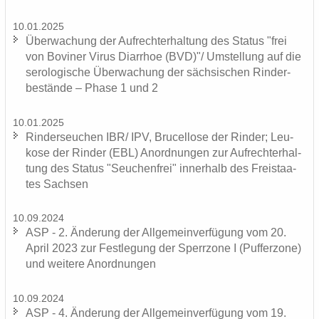
10.01.2025
Über­wa­chung der Auf­recht­erhal­tung des Sta­tus "frei
von Bo­vi­ner Virus Di­ar­rhoe (BVD)"/ Um­stel­lung auf die
se­ro­lo­gi­sche Über­wa­chung der säch­si­schen Rin­der­
be­stän­de – Phase 1 und 2
10.01.2025
Rin­der­seu­chen IBR/ IPV, Bru­cel­lo­se der Rin­der; Leu­
ko­se der Rin­der (EBL) An­ord­nun­gen zur Auf­recht­erhal­
tung des Sta­tus "Seu­chen­frei" in­ner­halb des Frei­staa­
tes Sach­sen
10.09.2024
ASP - 2. Än­de­rung der All­ge­mein­ver­fü­gung vom 20.
April 2023 zur Fest­le­gung der Sperr­zo­ne I (Puf­fer­zo­ne)
und wei­te­re An­ord­nun­gen
10.09.2024
ASP - 4. Än­de­rung der All­ge­mein­ver­fü­gung vom 19.