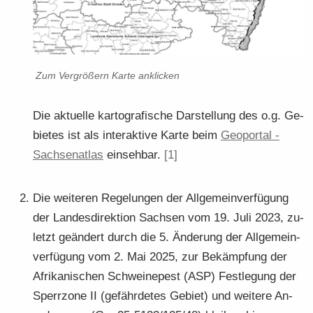
Zum Ver­grö­ßern Karte an­kli­cken
Die ak­tu­el­le kar­to­gra­fi­sche Dar­stel­lung des o.g. Ge­
bie­tes ist als in­ter­ak­ti­ve Karte beim
Geo­por­tal -​
Sach­sen­at­las
ein­seh­bar.
[1]
Die wei­te­ren Re­ge­lun­gen der All­ge­mein­ver­fü­gung
der Lan­des­di­rek­ti­on Sach­sen vom 19. Juli 2023, zu­
letzt ge­än­dert durch die 5. Än­de­rung der All­ge­mein­
ver­fü­gung vom 2. Mai 2025, zur Be­kämp­fung der
Afri­ka­ni­schen Schwei­ne­pest (ASP) Fest­le­gung der
Sperr­zo­ne II (ge­fähr­de­tes Ge­biet) und wei­te­re An­