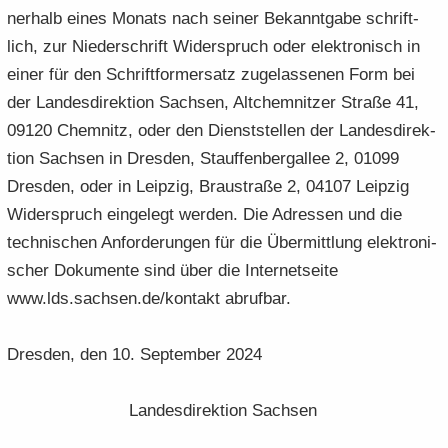
ner­halb eines Mo­nats nach sei­ner Be­kannt­ga­be schrift­
lich, zur Nie­der­schrift Wi­der­spruch oder elek­tro­nisch in
einer für den Schrift­for­m­er­satz zu­ge­las­se­nen Form bei
der Lan­des­di­rek­ti­on Sach­sen, Alt­chem­nit­zer Stra­ße 41,
09120 Chem­nitz, oder den Dienst­stel­len der Lan­des­di­rek­
ti­on Sach­sen in Dres­den, Stauf­fen­berg­al­lee 2, 01099
Dres­den, oder in Leip­zig, Brau­stra­ße 2, 04107 Leip­zig
Wi­der­spruch ein­ge­legt wer­den. Die Adres­sen und die
tech­ni­schen An­for­de­run­gen für die Über­mitt­lung elek­tro­ni­
scher Do­ku­men­te sind über die In­ter­net­sei­te
www.lds.sach­sen.de/kon­takt ab­ruf­bar.
Dres­den, den 10. Sep­tem­ber 2024
Lan­des­di­rek­ti­on Sach­sen