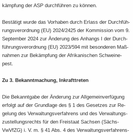
kämp­fung der ASP durch­füh­ren zu kön­nen.
Be­stä­tigt wurde das Vor­ha­ben durch Er­lass der Durch­füh­
rungs­ver­ord­nung (EU) 2024/2425 der Kom­mis­si­on vom 9.
Sep­tem­ber 2024 zur Än­de­rung des An­hangs I der Durch­
füh­rungs­ver­ord­nung (EU) 2023/594 mit be­son­de­ren Maß­
nah­men zur Be­kämp­fung der Afri­ka­ni­schen Schwei­ne­
pest.
Zu 3. Be­kannt­ma­chung, In­kraft­tre­ten
Die Be­kannt­ga­be der Än­de­rung zur All­ge­mein­ver­fü­gung
er­folgt auf der Grund­la­ge des § 1 des Ge­set­zes zur Re­
ge­lung des Ver­wal­tungs­ver­fah­rens und des Ver­wal­tungs­
zu­stel­lungs­rechts für den Frei­staat Sach­sen (Sächs­
VwVfZG) i. V. m. § 41 Abs. 4 des Ver­wal­tungs­ver­fah­rens­