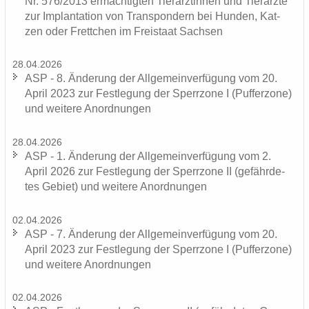
Nr. 576/2013 er­mäch­tig­ten Tier­ärz­tin­nen und Tier­ärz­te
zur Im­plan­ta­ti­on von Trans­pon­dern bei Hun­den, Kat­
zen oder Frett­chen im Frei­staat Sach­sen
28.04.2026
ASP - 8. Än­de­rung der All­ge­mein­ver­fü­gung vom 20.
April 2023 zur Fest­le­gung der Sperr­zo­ne I (Puf­fer­zo­ne)
und wei­te­re An­ord­nun­gen
28.04.2026
ASP - 1. Än­de­rung der All­ge­mein­ver­fü­gung vom 2.
April 2026 zur Fest­le­gung der Sperr­zo­ne II (ge­fähr­de­
tes Ge­biet) und wei­te­re An­ord­nun­gen
02.04.2026
ASP - 7. Än­de­rung der All­ge­mein­ver­fü­gung vom 20.
April 2023 zur Fest­le­gung der Sperr­zo­ne I (Puf­fer­zo­ne)
und wei­te­re An­ord­nun­gen
02.04.2026