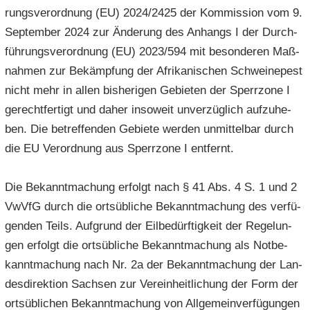
rungs­ver­ord­nung (EU) 2024/2425 der Kom­mis­si­on vom 9.
Sep­tem­ber 2024 zur Än­de­rung des An­hangs I der Durch­
füh­rungs­ver­ord­nung (EU) 2023/594 mit be­son­de­ren Maß­
nah­men zur Be­kämp­fung der Afri­ka­ni­schen Schwei­ne­pest
nicht mehr in allen bis­he­ri­gen Ge­bie­ten der Sperr­zo­ne I
ge­recht­fer­tigt und daher in­so­weit un­ver­züg­lich auf­zu­he­
ben. Die be­tref­fen­den Ge­bie­te wer­den un­mit­tel­bar durch
die EU Ver­ord­nung aus Sperr­zo­ne I ent­fernt.
Die Be­kannt­ma­chung er­folgt nach § 41 Abs. 4 S. 1 und 2
VwVfG durch die orts­üb­li­che Be­kannt­ma­chung des ver­fü­
gen­den Teils. Auf­grund der Eil­be­dürf­tig­keit der Re­ge­lun­
gen er­folgt die orts­üb­li­che Be­kannt­ma­chung als Not­be­
kannt­ma­chung nach Nr. 2a der Be­kannt­ma­chung der Lan­
des­di­rek­ti­on Sach­sen zur Ver­ein­heit­li­chung der Form der
orts­üb­li­chen Be­kannt­ma­chung von All­ge­mein­ver­fü­gun­gen