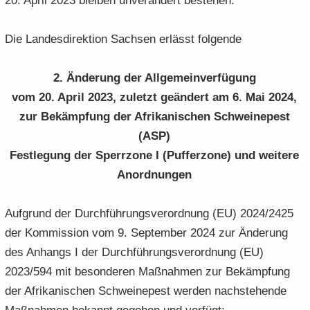
20. April 2023 blei­ben un­ver­än­dert be­stehen.
Die Lan­des­di­rek­ti­on Sach­sen er­lässt fol­gen­de
2. Än­de­rung der All­ge­mein­ver­fü­gung
vom 20. April 2023, zu­letzt ge­än­dert am 6. Mai 2024,
zur Be­kämp­fung der Afri­ka­ni­schen Schwei­ne­pest
(ASP)
Fest­le­gung der Sperr­zo­ne I (Puf­fer­zo­ne) und wei­te­re
An­ord­nun­gen
Auf­grund der Durch­füh­rungs­ver­ord­nung (EU) 2024/2425
der Kom­mis­si­on vom 9. Sep­tem­ber 2024 zur Än­de­rung
des An­hangs I der Durch­füh­rungs­ver­ord­nung (EU)
2023/594 mit be­son­de­ren Maß­nah­men zur Be­kämp­fung
der Afri­ka­ni­schen Schwei­ne­pest wer­den nach­ste­hen­de