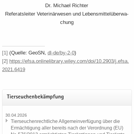
Dr. Mi­cha­el Rich­ter
Re­fe­rats­lei­ter Ve­te­ri­när­we­sen und Le­bens­mit­tel­über­wa­
chung
[1]
(Quel­le: GeoSN,
dl-​​de/​by-​2-​0
)
[2]
https:/​/​efsa.​onlinelibrary.​wiley.​com/​doi/​10.​2903/​j.​efsa.​
2021.​6419
Tier­seu­chen­be­kämp­fung
30.04.2026
Tier­seu­chen­recht­li­che All­ge­mein­ver­fü­gung über die
Er­mäch­ti­gung aller be­reits nach der Ver­ord­nung (EU)