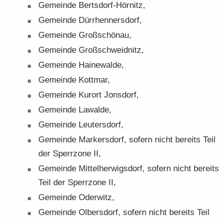
Ge­mein­de Bertsdorf-​Hörnitz,
Ge­mein­de Dürr­hen­ners­dorf,
Ge­mein­de Groß­schön­au,
Ge­mein­de Groß­schweidnitz,
Ge­mein­de Hai­ne­wal­de,
Ge­mein­de Kott­mar,
Ge­mein­de Kur­ort Jons­dorf,
Ge­mein­de La­wal­de,
Ge­mein­de Leu­ters­dorf,
Ge­mein­de Mar­kers­dorf, so­fern nicht be­reits Teil
der Sperr­zo­ne II,
Ge­mein­de Mit­tel­her­wigs­dorf, so­fern nicht be­reits
Teil der Sperr­zo­ne II,
Ge­mein­de Oder­witz,
Ge­mein­de Ol­bers­dorf, so­fern nicht be­reits Teil