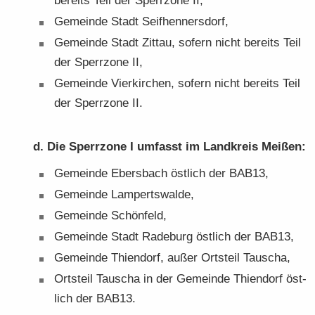
be­reits Teil der Sperr­zo­ne II,
Ge­mein­de Stadt Seif­hen­ners­dorf,
Ge­mein­de Stadt Zit­tau, so­fern nicht be­reits Teil
der Sperr­zo­ne II,
Ge­mein­de Vier­kir­chen, so­fern nicht be­reits Teil
der Sperr­zo­ne II.
d. Die Sperr­zo­ne I um­fasst im Land­kreis Mei­ßen:
Ge­mein­de Ebers­bach öst­lich der BAB13,
Ge­mein­de Lam­perts­wal­de,
Ge­mein­de Schön­feld,
Ge­mein­de Stadt Ra­de­burg öst­lich der BAB13,
Ge­mein­de Thi­en­dorf, außer Orts­teil Tau­scha,
Orts­teil Tau­scha in der Ge­mein­de Thi­en­dorf öst­
lich der BAB13.