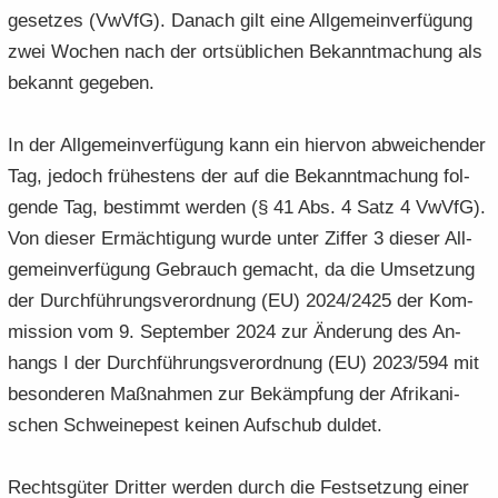
ge­set­zes (VwVfG). Da­nach gilt eine All­ge­mein­ver­fü­gung
zwei Wo­chen nach der orts­üb­li­chen Be­kannt­ma­chung als
be­kannt ge­ge­ben.
In der All­ge­mein­ver­fü­gung kann ein hier­von ab­wei­chen­der
Tag, je­doch frü­hes­tens der auf die Be­kannt­ma­chung fol­
gen­de Tag, be­stimmt wer­den (§ 41 Abs. 4 Satz 4 VwVfG).
Von die­ser Er­mäch­ti­gung wurde unter Zif­fer 3 die­ser All­
ge­mein­ver­fü­gung Ge­brauch ge­macht, da die Um­set­zung
der Durch­füh­rungs­ver­ord­nung (EU) 2024/2425 der Kom­
mis­si­on vom 9. Sep­tem­ber 2024 zur Än­de­rung des An­
hangs I der Durch­füh­rungs­ver­ord­nung (EU) 2023/594 mit
be­son­de­ren Maß­nah­men zur Be­kämp­fung der Afri­ka­ni­
schen Schwei­ne­pest kei­nen Auf­schub dul­det.
Rechts­gü­ter Drit­ter wer­den durch die Fest­set­zung einer