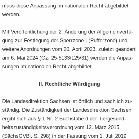
muss diese An­pas­sung im na­tio­na­len Recht ab­ge­bil­det
wer­den.
Mit Ver­öf­fent­li­chung der 2. Än­de­rung der All­ge­mein­ver­fü­
gung zur Fest­le­gung der Sperr­zo­ne I (Puf­fer­zo­ne) und
wei­te­re An­ord­nun­gen vom 20. April 2023, zu­letzt ge­än­dert
am 6. Mai 2024 (Gz. 25-5133/125/31) wer­den die An­pas­
sun­gen im na­tio­na­len Recht ab­ge­bil­det.
II. Recht­li­che Wür­di­gung
Die Lan­des­di­rek­ti­on Sach­sen ist ört­lich und sach­lich zu­
stän­dig. Die Zu­stän­dig­keit der Lan­des­di­rek­ti­on Sach­sen
er­gibt sich aus § 1 Nr. 2 Buch­sta­be d der Tier­ge­sund­
heits­zu­stän­dig­keits­ver­ord­nung vom 12. März 2015
(Sächs­GVBl. S. 298) in der Fas­sung vom 1. Juli 2019