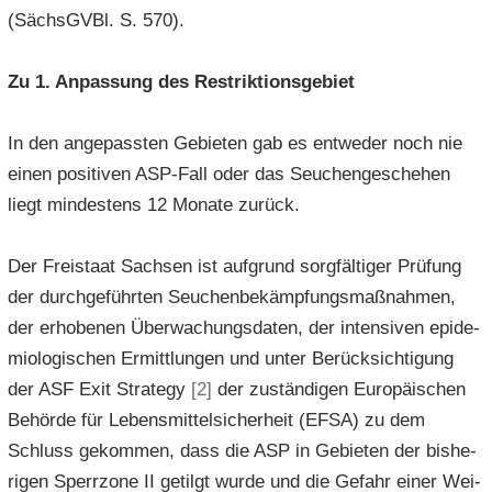
(Sächs­GVBl. S. 570).
Zu 1. An­pas­sung des Re­strik­ti­ons­ge­biet
In den an­ge­pass­ten Ge­bie­ten gab es ent­we­der noch nie
einen po­si­ti­ven ASP-​Fall oder das Seu­chen­ge­sche­hen
liegt min­des­tens 12 Mo­na­te zu­rück.
Der Frei­staat Sach­sen ist auf­grund sorg­fäl­ti­ger Prü­fung
der durch­ge­führ­ten Seu­chen­be­kämp­fungs­maß­nah­men,
der er­ho­be­nen Über­wa­chungs­da­ten, der in­ten­si­ven epi­de­
mio­lo­gi­schen Er­mitt­lun­gen und unter Be­rück­sich­ti­gung
der ASF Exit Stra­te­gy
[2]
der zu­stän­di­gen Eu­ro­päi­schen
Be­hör­de für Le­bens­mit­tel­si­cher­heit (EFSA) zu dem
Schluss ge­kom­men, dass die ASP in Ge­bie­ten der bis­he­
ri­gen Sperr­zo­ne II ge­tilgt wurde und die Ge­fahr einer Wei­