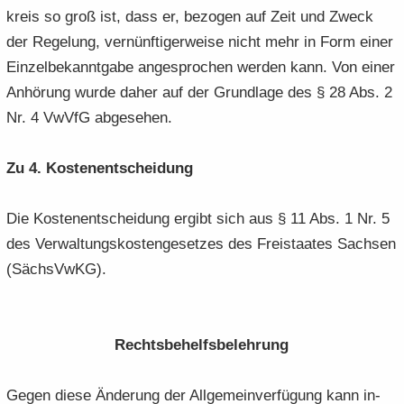
kreis so groß ist, dass er, be­zo­gen auf Zeit und Zweck
der Re­ge­lung, ver­nünf­ti­ger­wei­se nicht mehr in Form einer
Ein­zel­be­kannt­ga­be an­ge­spro­chen wer­den kann. Von einer
An­hö­rung wurde daher auf der Grund­la­ge des § 28 Abs. 2
Nr. 4 VwVfG ab­ge­se­hen.
Zu 4. Kos­ten­ent­schei­dung
Die Kos­ten­ent­schei­dung er­gibt sich aus § 11 Abs. 1 Nr. 5
des Ver­wal­tungs­kos­ten­ge­set­zes des Frei­staa­tes Sach­sen
(Sächs­VwKG).
Rechts­be­helfs­be­leh­rung
Gegen diese Än­de­rung der All­ge­mein­ver­fü­gung kann in­