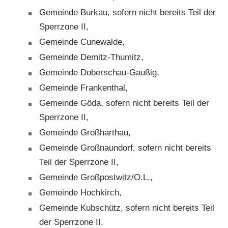
Ge­mein­de Bur­kau, so­fern nicht be­reits Teil der
Sperr­zo­ne II,
Ge­mein­de Cu­n­e­wal­de,
Ge­mein­de Demitz-​Thumitz,
Ge­mein­de Doberschau-​Gaußig,
Ge­mein­de Fran­ken­thal,
Ge­mein­de Göda, so­fern nicht be­reits Teil der
Sperr­zo­ne II,
Ge­mein­de Groß­hart­hau,
Ge­mein­de Groß­naun­dorf, so­fern nicht be­reits
Teil der Sperr­zo­ne II,
Ge­mein­de Groß­post­witz/O.L.,
Ge­mein­de Hoch­kirch,
Ge­mein­de Kub­schütz, so­fern nicht be­reits Teil
der Sperr­zo­ne II,