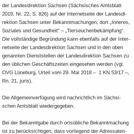
der Lan­des­di­rek­ti­on Sach­sen (Säch­si­sches Amts­blatt
2019, Nr. 22, S. 826) auf der In­ter­net­sei­te der Lan­des­di­
rek­ti­on Sach­sen unter Be­kannt­ma­chun­gen, dort „In­ne­res,
So­zia­les und Ge­sund­heit“ – „Tier­seu­chen­be­kämp­fung“.
Die voll­stän­di­ge Be­grün­dung kann eben­falls auf der In­ter­
net­sei­te der Lan­des­di­rek­ti­on Sach­sen und in den oben
ge­nann­ten Dienst­stel­len der Lan­des­di­rek­ti­on Sach­sen zu
den üb­li­chen Ge­schäfts­zei­ten ein­ge­se­hen wer­den (vgl.
OVG Lü­ne­burg, Ur­teil vom 29. Mai 2018 – 1 KN 53/17 –,
Rn. 21, juris).
Die All­ge­mein­ver­fü­gung wird nach­richt­lich im Säch­si­
schen Amts­blatt wie­der­ge­ge­ben.
Bei der Be­kannt­ga­be durch orts­üb­li­che Be­kannt­ma­chung
ist zu be­rück­sich­ti­gen, dass vor­lie­gend der Adres­sa­ten­