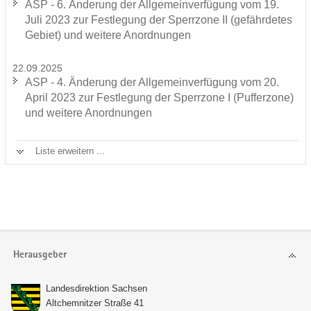
ASP - 6. Än­de­rung der All­ge­mein­ver­fü­gung vom 19.
Juli 2023 zur Fest­le­gung der Sperr­zo­ne II (ge­fähr­de­tes
Ge­biet) und wei­te­re An­ord­nun­gen
22.09.2025
ASP - 4. Än­de­rung der All­ge­mein­ver­fü­gung vom 20.
April 2023 zur Fest­le­gung der Sperr­zo­ne I (Puf­fer­zo­ne)
und wei­te­re An­ord­nun­gen
Liste er­wei­tern ...
Herausgeber
Lan­des­di­rek­ti­on Sach­sen
Alt­chem­nit­zer Stra­ße 41