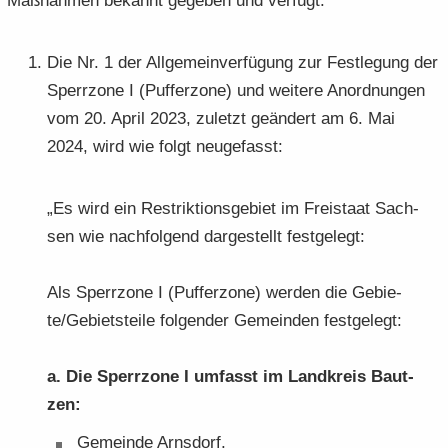
Maß­nah­men be­kannt ge­ge­ben und ver­fügt:
Die Nr. 1 der All­ge­mein­ver­fü­gung zur Fest­le­gung der
Sperr­zo­ne I (Puf­fer­zo­ne) und wei­te­re An­ord­nun­gen
vom 20. April 2023, zu­letzt ge­än­dert am 6. Mai
2024, wird wie folgt neu­ge­fasst:
„Es wird ein Re­strik­ti­ons­ge­biet im Frei­staat Sach­
sen wie nach­fol­gend dar­ge­stellt fest­ge­legt:
Als Sperr­zo­ne I (Puf­fer­zo­ne) wer­den die Ge­bie­
te/Ge­biets­tei­le fol­gen­der Ge­mein­den fest­ge­legt:
a. Die Sperr­zo­ne I um­fasst im Land­kreis Baut­
zen:
Ge­mein­de Arns­dorf,