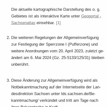
Die ak­tu­el­le kar­to­gra­phi­sche Dar­stel­lung des o. g.
Ge­bie­tes ist als in­ter­ak­ti­ve Karte unter
Geo­por­tal -​
Sach­sen­at­las
ein­seh­bar.
[1]
Die wei­te­ren Re­ge­lun­gen der All­ge­mein­ver­fü­gung
zur Fest­le­gung der Sperr­zo­ne I (Puf­fer­zo­ne) und
wei­te­re An­ord­nun­gen vom 20. April 2023, zu­letzt ge­
än­dert am 6. Mai 2024 (Gz. 25-5133/125/31) blei­ben
un­be­rührt.
Diese Än­de­rung zur All­ge­mein­ver­fü­gung wird als
Not­be­kannt­ma­chung auf der In­ter­net­sei­te der Lan­
des­di­rek­ti­on Sach­sen unter lds.sach­sen.de/Be­
kannt­ma­chung/ ver­kün­det und tritt am Tage nach