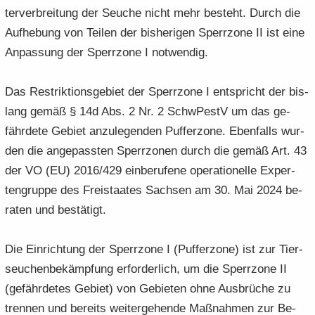
ter­ver­brei­tung der Seu­che nicht mehr be­steht. Durch die
Auf­he­bung von Tei­len der bis­he­ri­gen Sperr­zo­ne II ist eine
An­pas­sung der Sperr­zo­ne I not­wen­dig.
Das Re­strik­ti­ons­ge­biet der Sperr­zo­ne I ent­spricht der bis­
lang gemäß § 14d Abs. 2 Nr. 2 SchwPestV um das ge­
fähr­de­te Ge­biet an­zu­le­gen­den Puf­fer­zo­ne. Eben­falls wur­
den die an­ge­pass­ten Sperr­zo­nen durch die gemäß Art. 43
der VO (EU) 2016/429 ein­be­ru­fe­ne ope­ra­tio­nel­le Ex­per­
ten­grup­pe des Frei­staa­tes Sach­sen am 30. Mai 2024 be­
ra­ten und be­stä­tigt.
Die Ein­rich­tung der Sperr­zo­ne I (Puf­fer­zo­ne) ist zur Tier­
seu­chen­be­kämp­fung er­for­der­lich, um die Sperr­zo­ne II
(ge­fähr­de­tes Ge­biet) von Ge­bie­ten ohne Aus­brü­che zu
tren­nen und be­reits wei­ter­ge­hen­de Maß­nah­men zur Be­