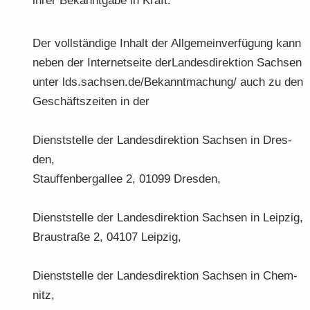
ihrer Be­kannt­ga­be in Kraft.
Der voll­stän­di­ge In­halt der All­ge­mein­ver­fü­gung kann
neben der In­ter­net­sei­te der­Lan­des­di­rek­ti­on Sach­sen
unter lds.sach­sen.de/Be­kannt­ma­chung/ auch zu den
Ge­schäfts­zei­ten in der
Dienst­stel­le der Lan­des­di­rek­ti­on Sach­sen in Dres­
den,
Stauf­fen­berg­al­lee 2, 01099 Dres­den,
Dienst­stel­le der Lan­des­di­rek­ti­on Sach­sen in Leip­zig,
Brau­stra­ße 2, 04107 Leip­zig,
Dienst­stel­le der Lan­des­di­rek­ti­on Sach­sen in Chem­
nitz,