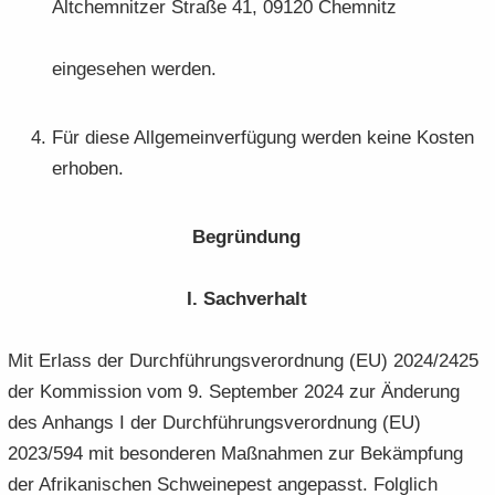
Alt­chem­nit­zer Stra­ße 41, 09120 Chem­nitz
ein­ge­se­hen wer­den.
Für diese All­ge­mein­ver­fü­gung wer­den keine Kos­ten
er­ho­ben.
Be­grün­dung
I. Sach­ver­halt
Mit Er­lass der Durch­füh­rungs­ver­ord­nung (EU) 2024/2425
der Kom­mis­si­on vom 9. Sep­tem­ber 2024 zur Än­de­rung
des An­hangs I der Durch­füh­rungs­ver­ord­nung (EU)
2023/594 mit be­son­de­ren Maß­nah­men zur Be­kämp­fung
der Afri­ka­ni­schen Schwei­ne­pest an­ge­passt. Folg­lich