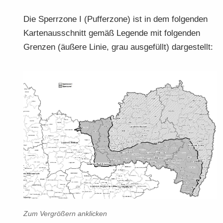
Die Sperr­zo­ne I (Puf­fer­zo­ne) ist in dem fol­gen­den
Kar­ten­aus­schnitt gemäß Le­gen­de mit fol­gen­den
Gren­zen (äu­ße­re Linie, grau aus­ge­füllt) dar­ge­stellt:
Zum Ver­grö­ßern an­kli­cken