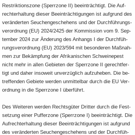
Re­strik­ti­ons­zo­ne (Sperr­zo­ne II) be­ein­träch­tigt. Die Auf­
recht­erhal­tung die­ser Be­ein­träch­ti­gun­gen ist auf­grund des
ver­än­der­ten Seu­chen­ge­sche­hens und der Durch­füh­rungs­
ver­ord­nung (EU) 2024/2425 der Kom­mis­si­on vom 9. Sep­
tem­ber 2024 zur Än­de­rung des An­hangs I der Durch­füh­
rungs­ver­ord­nung (EU) 2023/594 mit be­son­de­ren Maß­nah­
men zur Be­kämp­fung der Afri­ka­ni­schen Schwei­ne­pest
nicht mehr in allen Ge­bie­ten der Sperr­zo­ne II ge­recht­fer­
tigt und daher in­so­weit un­ver­züg­lich auf­zu­he­ben. Die be­
tref­fen­den Ge­bie­te wer­den un­mit­tel­bar durch die EU Ver­
ord­nung in die Sperr­zo­ne I über­führt.
Des Wei­te­ren wer­den Rechts­gü­ter Drit­ter durch die Fest­
set­zung einer Puf­fer­zo­ne (Sperr­zo­ne I) be­ein­träch­tigt. Die
Auf­recht­erhal­tung die­ser Be­ein­träch­ti­gun­gen ist auf­grund
des ver­än­der­ten Seu­chen­ge­sche­hens und der Durch­füh­