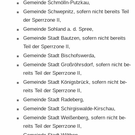
Ge­mein­de Schmölln-​Putzkau,
Ge­mein­de Schwepnitz, so­fern nicht be­reits Teil
der Sperr­zo­ne II,
Ge­mein­de Soh­land a. d. Spree,
Ge­mein­de Stadt Baut­zen, so­fern nicht be­reits
Teil der Sperr­zo­ne II,
Ge­mein­de Stadt Bi­schofs­wer­da,
Ge­mein­de Stadt Groß­röhrs­dorf, so­fern nicht be­
reits Teil der Sperr­zo­ne II,
Ge­mein­de Stadt Kö­nigs­brück, so­fern nicht be­
reits Teil der Sperr­zo­ne II,
Ge­mein­de Stadt Ra­de­berg,
Ge­mein­de Stadt Schirgiswalde-​Kirschau,
Ge­mein­de Stadt Wei­ßen­berg, so­fern nicht be­
reits Teil der Sperr­zo­ne II,