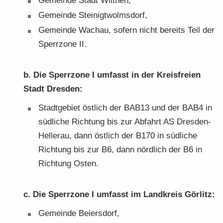
Ge­mein­de Stadt Wil­then,
Ge­mein­de Stei­nigt­wolms­dorf,
Ge­mein­de Wach­au, so­fern nicht be­reits Teil der
Sperr­zo­ne II.
b. Die Sperr­zo­ne I um­fasst in der Kreis­frei­en
Stadt Dres­den:
Stadt­ge­biet öst­lich der BAB13 und der BAB4 in
süd­li­che Rich­tung bis zur Ab­fahrt AS Dresden-​
Hellerau, dann öst­lich der B170 in süd­li­che
Rich­tung bis zur B6, dann nörd­lich der B6 in
Rich­tung Osten.
c. Die Sperr­zo­ne I um­fasst im Land­kreis Gör­litz:
Ge­mein­de Bei­ers­dorf,