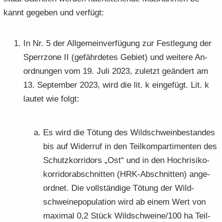
kannt ge­ge­ben und ver­fügt:
In Nr. 5 der All­ge­mein­ver­fü­gung zur Fest­le­gung der
Sperr­zo­ne II (ge­fähr­de­tes Ge­biet) und wei­te­re An­
ord­nun­gen vom 19. Juli 2023, zu­letzt ge­än­dert am
13. Sep­tem­ber 2023, wird die lit. k ein­ge­fügt. Lit. k
lau­tet wie folgt:
Es wird die Tö­tung des Wild­schwein­be­stan­des
bis auf Wi­der­ruf in den Teil­kom­par­ti­men­ten des
Schutz­kor­ri­dors „Ost“ und in den Hoch­ri­si­ko­
kor­ri­dor­ab­schnit­ten (HRK-​Abschnitten) an­ge­
ord­net. Die voll­stän­di­ge Tö­tung der Wild­
schweine­po­pu­la­ti­on wird ab einem Wert von
ma­xi­mal 0,2 Stück Wild­schwei­ne/100 ha Teil­