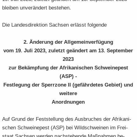
blei­ben un­ver­än­dert be­stehen.
Die Lan­des­di­rek­ti­on Sach­sen er­lässt fol­gen­de
2. Än­de­rung der All­ge­mein­ver­fü­gung
vom 19. Juli 2023
, zu­letzt ge­än­dert am 13. Sep­tem­ber
2023
zur Be­kämp­fung der Afri­ka­ni­schen Schwei­ne­pest
(ASP) -
Fest­le­gung der Sperr­zo­ne II (ge­fähr­de­tes Ge­biet) und
wei­te­re
An­ord­nun­gen
Auf Grund der Fest­stel­lung des Aus­bru­ches der Afri­ka­ni­
schen Schwei­ne­pest (ASP) bei Wild­schwei­nen im Frei­
staat Sach­sen wer­den nach­ste­hen­de Maß­nah­men be­