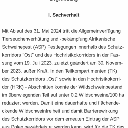
I. Sach­ver­halt
Mit Ab­lauf des 31. Mai 2024 tritt die All­ge­mein­ver­fü­gung
Tier­seu­chen­ver­hü­tung und -​bekämpfung Afri­ka­ni­sche
Schwei­ne­pest (ASP) Fest­le­gun­gen in­ner­halb des Schutz­
kor­ri­dors "Ost" und des Hoch­ri­si­ko­kor­ri­dors in der Fas­
sung vom 19. Juli 2023, zu­letzt ge­än­dert am 30. No­vem­
ber 2023, außer Kraft. In den Teil­kom­par­ti­men­ten (TK)
des Schutz­kor­ri­dors „Ost“ sowie in den Hoch­ri­si­ko­kor­ri­
dor (HRK) - Ab­schnit­ten konn­te der Wild­schwein­be­stand
im über­wie­gen­den Teil auf unter 0,2 Wild­schwei­ne/100 ha
re­du­ziert wer­den. Damit eine dau­er­haf­te und flä­chen­de­
cken­de Wild­schwein­frei­heit und damit Bar­rie­re­wir­kung
des Schutz­kor­ri­dors vor dem er­neu­ten Ein­trag der ASP
aus Polen ge­währ­leis­tet wer­den kann, wird für die TK des