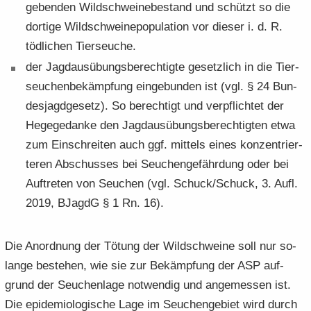
ge­ben­den Wild­schwei­ne­be­stand und schützt so die
dor­ti­ge Wild­schweine­po­pu­la­ti­on vor die­ser i. d. R.
töd­li­chen Tier­seu­che.
der Jagd­aus­übungs­be­rech­tig­te ge­setz­lich in die Tier­
seu­chen­be­kämp­fung ein­ge­bun­den ist (vgl. § 24 Bun­
des­jagd­ge­setz). So be­rech­tigt und ver­pflich­tet der
He­ge­ge­dan­ke den Jagd­aus­übungs­be­rech­tig­ten etwa
zum Ein­schrei­ten auch ggf. mit­tels eines kon­zen­trier­
te­ren Ab­schus­ses bei Seu­chen­ge­fähr­dung oder bei
Auf­tre­ten von Seu­chen (vgl. Schuck/Schuck, 3. Aufl.
2019, BJagdG § 1 Rn. 16).
Die An­ord­nung der Tö­tung der Wild­schwei­ne soll nur so­
lan­ge be­stehen, wie sie zur Be­kämp­fung der ASP auf­
grund der Seu­chen­la­ge not­wen­dig und an­ge­mes­sen ist.
Die epi­de­mio­lo­gi­sche Lage im Seu­chen­ge­biet wird durch