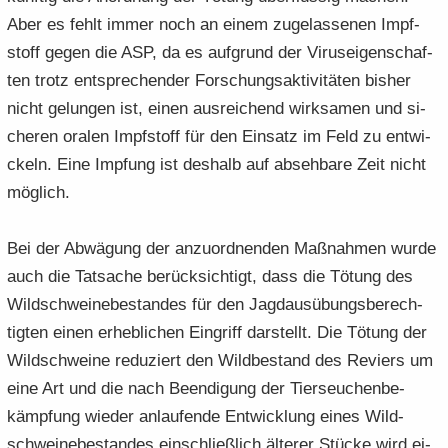
Aber es fehlt immer noch an einem zu­ge­las­se­nen Impf­
stoff gegen die ASP, da es auf­grund der Vi­rus­ei­gen­schaf­
ten trotz ent­spre­chen­der For­schungs­ak­ti­vi­tä­ten bis­her
nicht ge­lun­gen ist, einen aus­rei­chend wirk­sa­men und si­
che­ren ora­len Impf­stoff für den Ein­satz im Feld zu ent­wi­
ckeln. Eine Imp­fung ist des­halb auf ab­seh­ba­re Zeit nicht
mög­lich.
Bei der Ab­wä­gung der an­zu­ord­nen­den Maß­nah­men wurde
auch die Tat­sa­che be­rück­sich­tigt, dass die Tö­tung des
Wild­schwei­ne­be­stan­des für den Jagd­aus­übungs­be­rech­
tig­ten einen er­heb­li­chen Ein­griff dar­stellt. Die Tö­tung der
Wild­schwei­ne re­du­ziert den Wild­be­stand des Re­viers um
eine Art und die nach Be­en­di­gung der Tier­seu­chen­be­
kämp­fung wie­der an­lau­fen­de Ent­wick­lung eines Wild­
schwei­ne­be­stan­des ein­schließ­lich äl­te­rer Stü­cke wird ei­