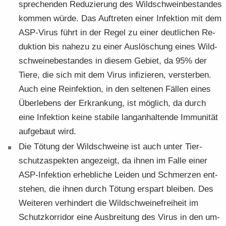
spre­chen­den Re­du­zie­rung des Wild­schwein­be­stan­des
kom­men würde. Das Auf­tre­ten einer In­fek­ti­on mit dem
ASP-​Virus führt in der Regel zu einer deut­li­chen Re­
duk­ti­on bis na­he­zu zu einer Aus­lö­schung eines Wild­
schwei­ne­be­stan­des in die­sem Ge­biet, da 95% der
Tiere, die sich mit dem Virus in­fi­zie­ren, verster­ben.
Auch eine Re­infek­ti­on, in den sel­te­nen Fäl­len eines
Über­le­bens der Er­kran­kung, ist mög­lich, da durch
eine In­fek­ti­on keine sta­bi­le lang­an­hal­ten­de Im­mu­ni­tät
auf­ge­baut wird.
Die Tö­tung der Wild­schwei­ne ist auch unter Tier­
schutz­aspek­ten an­ge­zeigt, da ihnen im Falle einer
ASP-​Infektion er­heb­li­che Lei­den und Schmer­zen ent­
ste­hen, die ihnen durch Tö­tung er­spart blei­ben. Des
Wei­te­ren ver­hin­dert die Wild­schwei­ne­frei­heit im
Schutz­kor­ri­dor eine Aus­brei­tung des Virus in den um­