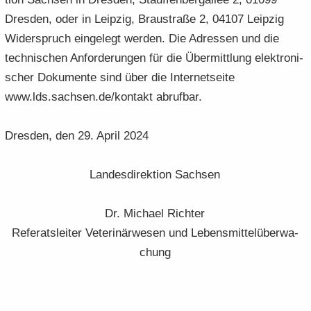
Dres­den, oder in Leip­zig, Brau­stra­ße 2, 04107 Leip­zig
Wi­der­spruch ein­ge­legt wer­den. Die Adres­sen und die
tech­ni­schen An­for­de­run­gen für die Über­mitt­lung elek­tro­ni­
scher Do­ku­men­te sind über die In­ter­net­sei­te
www.lds.sach­sen.de/kon­takt ab­ruf­bar.
Dres­den, den 29. April 2024
Lan­des­di­rek­ti­on Sach­sen
Dr. Mi­cha­el Rich­ter
Re­fe­rats­lei­ter Ve­te­ri­när­we­sen und Le­bens­mit­tel­über­wa­
chung