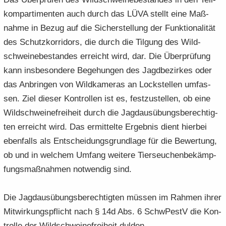
kom­par­ti­men­ten auch durch das LÜVA stellt eine Maß­
nah­me in Bezug auf die Si­cher­stel­lung der Funk­tio­na­li­tät
des Schutz­kor­ri­dors, die durch die Til­gung des Wild­
schwei­ne­be­stan­des er­reicht wird, dar. Die Über­prü­fung
kann ins­be­son­de­re Be­ge­hun­gen des Jagd­be­zir­kes oder
das An­brin­gen von Wild­ka­me­ras an Lock­stel­len um­fas­
sen. Ziel die­ser Kon­trol­len ist es, fest­zu­stel­len, ob eine
Wild­schwei­ne­frei­heit durch die Jagd­aus­übungs­be­rech­tig­
ten er­reicht wird. Das er­mit­tel­te Er­geb­nis dient hier­bei
eben­falls als Ent­schei­dungs­grund­la­ge für die Be­wer­tung,
ob und in wel­chem Um­fang wei­te­re Tier­seu­chen­be­kämp­
fungs­maß­nah­men not­wen­dig sind.
Die Jagd­aus­übungs­be­rech­tig­ten müs­sen im Rah­men ihrer
Mit­wir­kungs­pflicht nach § 14d Abs. 6 SchwPestV die Kon­
trol­le der Wild­schwei­ne­frei­heit dul­den.