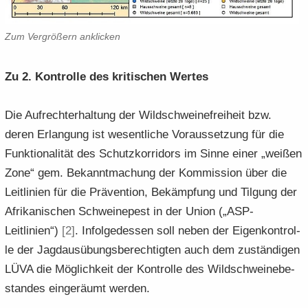
Zum Ver­grö­ßern an­kli­cken
Zu 2. Kon­trol­le des kri­ti­schen Wer­tes
Die Auf­recht­erhal­tung der Wild­schwei­ne­frei­heit bzw.
deren Er­lan­gung ist we­sent­li­che Vor­aus­set­zung für die
Funk­tio­na­li­tät des Schutz­kor­ri­dors im Sinne einer „wei­ßen
Zone“ gem. Be­kannt­ma­chung der Kom­mis­si­on über die
Leit­li­ni­en für die Prä­ven­ti­on, Be­kämp­fung und Til­gung der
Afri­ka­ni­schen Schwei­ne­pest in der Union („ASP-​
Leitlinien“)
[2]
. In­fol­ge­des­sen soll neben der Ei­gen­kon­trol­
le der Jagd­aus­übungs­be­rech­tig­ten auch dem zu­stän­di­gen
LÜVA die Mög­lich­keit der Kon­trol­le des Wild­schwei­ne­be­
stan­des ein­ge­räumt wer­den.