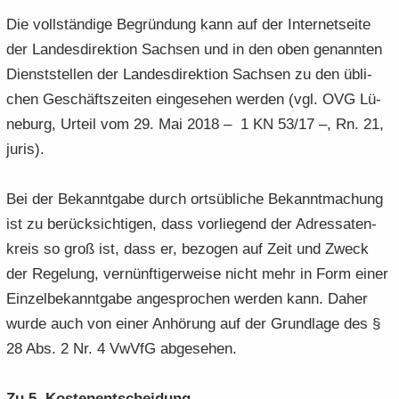
Die voll­stän­di­ge Be­grün­dung kann auf der In­ter­net­sei­te
der Lan­des­di­rek­ti­on Sach­sen und in den oben ge­nann­ten
Dienst­stel­len der Lan­des­di­rek­ti­on Sach­sen zu den üb­li­
chen Ge­schäfts­zei­ten ein­ge­se­hen wer­den (vgl. OVG Lü­
ne­burg, Ur­teil vom 29. Mai 2018 – 1 KN 53/17 –, Rn. 21,
juris).
Bei der Be­kannt­ga­be durch orts­üb­li­che Be­kannt­ma­chung
ist zu be­rück­sich­ti­gen, dass vor­lie­gend der Adres­sa­ten­
kreis so groß ist, dass er, be­zo­gen auf Zeit und Zweck
der Re­ge­lung, ver­nünf­ti­ger­wei­se nicht mehr in Form einer
Ein­zel­be­kannt­ga­be an­ge­spro­chen wer­den kann. Daher
wurde auch von einer An­hö­rung auf der Grund­la­ge des §
28 Abs. 2 Nr. 4 VwVfG ab­ge­se­hen.
Zu 5. Kos­ten­ent­schei­dung