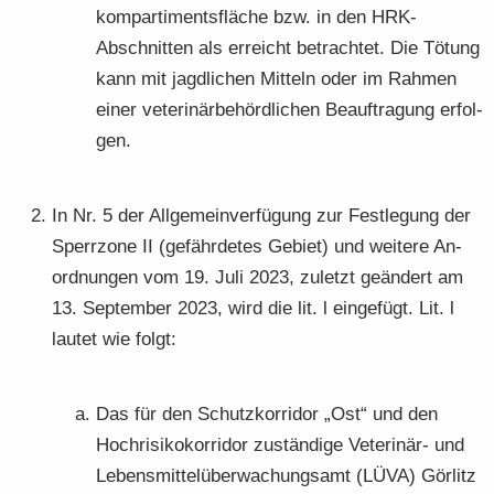
kom­par­ti­ments­flä­che bzw. in den HRK-​
Abschnitten als er­reicht be­trach­tet. Die Tö­tung
kann mit jagd­li­chen Mit­teln oder im Rah­men
einer ve­te­ri­när­be­hörd­li­chen Be­auf­tra­gung er­fol­
gen.
In Nr. 5 der All­ge­mein­ver­fü­gung zur Fest­le­gung der
Sperr­zo­ne II (ge­fähr­de­tes Ge­biet) und wei­te­re An­
ord­nun­gen vom 19. Juli 2023, zu­letzt ge­än­dert am
13. Sep­tem­ber 2023, wird die lit. l ein­ge­fügt. Lit. l
lau­tet wie folgt:
Das für den Schutz­kor­ri­dor „Ost“ und den
Hoch­ri­si­ko­kor­ri­dor zu­stän­di­ge Veterinär-​ und
Le­bens­mit­tel­über­wa­chungs­amt (LÜVA) Gör­litz