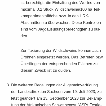
ist be­rech­tigt, die Ein­hal­tung des Wer­tes von
ma­xi­mal 0,2 Stück Wild­schwei­ne/100 ha Teil­
kom­par­ti­ments­flä­che bzw. in den HRK-​
Abschnitten zu über­wa­chen. Diese Kon­trol­len
sind vom Jagd­aus­übungs­be­rech­tig­ten zu dul­
den.
Zur Ta­xie­rung der Wild­schwei­ne kön­nen auch
Droh­nen ein­ge­setzt wer­den. Das Be­tre­ten bzw.
Über­flie­gen der ent­spre­chen­den Flä­chen zu
die­sem Zweck ist zu dul­den.
Die wei­te­ren Re­ge­lun­gen der All­ge­mein­ver­fü­gung
der Lan­des­di­rek­ti­on Sach­sen vom 19. Juli 2023, zu­
letzt ge­än­dert am 13. Sep­tem­ber 2023 zur Be­kämp­
fung der Afri­ka­ni­schen Schwei­ne­pest (ASP) Fest­le­