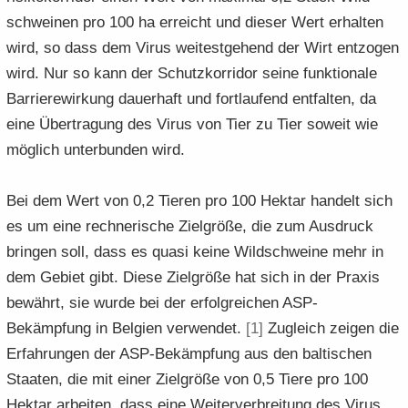
schwei­nen pro 100 ha er­reicht und die­ser Wert er­hal­ten
wird, so dass dem Virus wei­test­ge­hend der Wirt ent­zo­gen
wird. Nur so kann der Schutz­kor­ri­dor seine funk­tio­na­le
Bar­rie­re­wir­kung dau­er­haft und fort­lau­fend ent­fal­ten, da
eine Über­tra­gung des Virus von Tier zu Tier so­weit wie
mög­lich un­ter­bun­den wird.
Bei dem Wert von 0,2 Tie­ren pro 100 Hekt­ar han­delt sich
es um eine rech­ne­ri­sche Ziel­grö­ße, die zum Aus­druck
brin­gen soll, dass es quasi keine Wild­schwei­ne mehr in
dem Ge­biet gibt. Diese Ziel­grö­ße hat sich in der Pra­xis
be­währt, sie wurde bei der er­folg­rei­chen ASP-​
Bekämpfung in Bel­gi­en ver­wen­det.
[1]
Zu­gleich zei­gen die
Er­fah­run­gen der ASP-​Bekämpfung aus den bal­ti­schen
Staa­ten, die mit einer Ziel­grö­ße von 0,5 Tiere pro 100
Hekt­ar ar­bei­ten, dass eine Wei­ter­ver­brei­tung des Virus