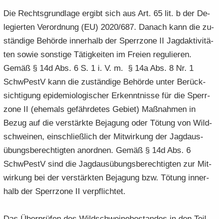
Die Rechts­grund­la­ge er­gibt sich aus Art. 65 lit. b der De­
le­gier­ten Ver­ord­nung (EU) 2020/687. Da­nach kann die zu­
stän­di­ge Be­hör­de in­ner­halb der Sperr­zo­ne II Jagd­ak­ti­vi­tä­
ten sowie sons­ti­ge Tä­tig­kei­ten im Frei­en re­gu­lie­ren.
Gemäß § 14d Abs. 6 S. 1 i. V. m. § 14a Abs. 8 Nr. 1
SchwPestV kann die zu­stän­di­ge Be­hör­de unter Be­rück­
sich­ti­gung epi­de­mio­lo­gi­scher Er­kennt­nis­se für die Sperr­
zo­ne II (ehe­mals ge­fähr­de­tes Ge­biet) Maß­nah­men in
Bezug auf die ver­stärk­te Be­ja­gung oder Tö­tung von Wild­
schwei­nen, ein­schließ­lich der Mit­wir­kung der Jagd­aus­
übungs­be­rech­tig­ten an­ord­nen. Gemäß § 14d Abs. 6
SchwPestV sind die Jagd­aus­übungs­be­rech­tig­ten zur Mit­
wir­kung bei der ver­stärk­ten Be­ja­gung bzw. Tö­tung in­ner­
halb der Sperr­zo­ne II ver­pflich­tet.
Das Über­prü­fen des Wild­schwei­ne­be­stan­des in den Teil­