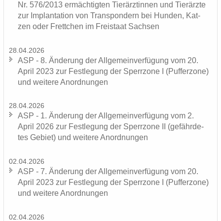
Nr. 576/2013 er­mäch­tig­ten Tier­ärz­tin­nen und Tier­ärz­te
zur Im­plan­ta­ti­on von Trans­pon­dern bei Hun­den, Kat­
zen oder Frett­chen im Frei­staat Sach­sen
28.04.2026
ASP - 8. Än­de­rung der All­ge­mein­ver­fü­gung vom 20.
April 2023 zur Fest­le­gung der Sperr­zo­ne I (Puf­fer­zo­ne)
und wei­te­re An­ord­nun­gen
28.04.2026
ASP - 1. Än­de­rung der All­ge­mein­ver­fü­gung vom 2.
April 2026 zur Fest­le­gung der Sperr­zo­ne II (ge­fähr­de­
tes Ge­biet) und wei­te­re An­ord­nun­gen
02.04.2026
ASP - 7. Än­de­rung der All­ge­mein­ver­fü­gung vom 20.
April 2023 zur Fest­le­gung der Sperr­zo­ne I (Puf­fer­zo­ne)
und wei­te­re An­ord­nun­gen
02.04.2026