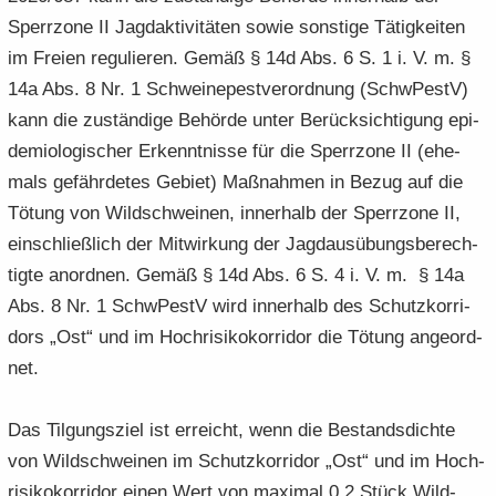
Sperr­zo­ne II Jagd­ak­ti­vi­tä­ten sowie sons­ti­ge Tä­tig­kei­ten
im Frei­en re­gu­lie­ren. Gemäß § 14d Abs. 6 S. 1 i. V. m. §
14a Abs. 8 Nr. 1 Schwei­ne­pest­ver­ord­nung (SchwPestV)
kann die zu­stän­di­ge Be­hör­de unter Be­rück­sich­ti­gung epi­
de­mio­lo­gi­scher Er­kennt­nis­se für die Sperr­zo­ne II (ehe­
mals ge­fähr­de­tes Ge­biet) Maß­nah­men in Bezug auf die
Tö­tung von Wild­schwei­nen, in­ner­halb der Sperr­zo­ne II,
ein­schließ­lich der Mit­wir­kung der Jagd­aus­übungs­be­rech­
tig­te an­ord­nen. Gemäß § 14d Abs. 6 S. 4 i. V. m. § 14a
Abs. 8 Nr. 1 SchwPestV wird in­ner­halb des Schutz­kor­ri­
dors „Ost“ und im Hoch­ri­si­ko­kor­ri­dor die Tö­tung an­ge­ord­
net.
Das Til­gungs­ziel ist er­reicht, wenn die Be­stands­dich­te
von Wild­schwei­nen im Schutz­kor­ri­dor „Ost“ und im Hoch­
ri­si­ko­kor­ri­dor einen Wert von ma­xi­mal 0,2 Stück Wild­