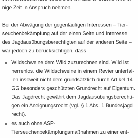
ni­ge Zeit in An­spruch neh­men.
Bei der Ab­wä­gung der ge­gen­läu­fi­gen In­ter­es­sen – Tier­
seu­chen­be­kämp­fung auf der einen Seite und In­ter­es­se
des Jagd­aus­übungs­be­rech­tig­ten auf der an­de­ren Seite –
war je­doch zu be­rück­sich­ti­gen, dass
Wild­schwei­ne dem Wild zu­zu­rech­nen sind. Wild ist
her­ren­los, die Wild­schwei­ne in einem Re­vier un­ter­fal­
len in­so­weit nicht dem grund­sätz­lich durch Ar­ti­kel 14
GG be­son­ders ge­schütz­ten Grund­recht auf Ei­gen­tum.
Das Jagd­recht ge­währt dem Jagd­aus­übungs­be­rech­ti­
gen ein An­eig­nungs­recht (vgl. § 1 Abs. 1 Bun­des­jagd­
recht).
es auch ohne ASP-​
Tierseuchenbekämpfungsmaßnahmen zu einer ent­