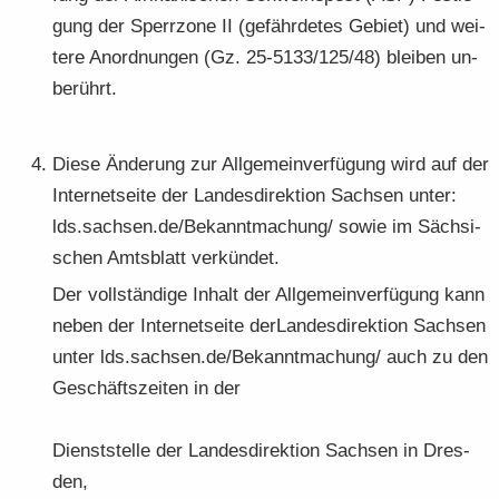
gung der Sperr­zo­ne II (ge­fähr­de­tes Ge­biet) und wei­
te­re An­ord­nun­gen (Gz. 25-5133/125/48) blei­ben un­
be­rührt.
Diese Än­de­rung zur All­ge­mein­ver­fü­gung wird auf der
In­ter­net­sei­te der Lan­des­di­rek­ti­on Sach­sen unter:
lds.sach­sen.de/Be­kannt­ma­chung/ sowie im Säch­si­
schen Amts­blatt ver­kün­det.
Der voll­stän­di­ge In­halt der All­ge­mein­ver­fü­gung kann
neben der In­ter­net­sei­te der­Lan­des­di­rek­ti­on Sach­sen
unter lds.sach­sen.de/Be­kannt­ma­chung/ auch zu den
Ge­schäfts­zei­ten in der
Dienst­stel­le der Lan­des­di­rek­ti­on Sach­sen in Dres­
den,