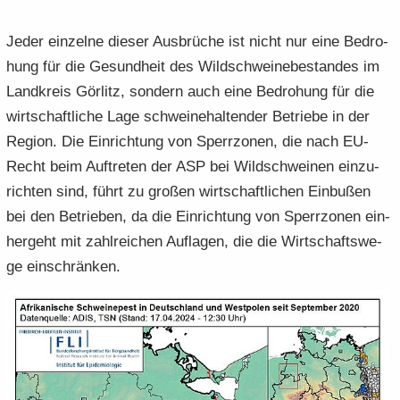
Jeder ein­zel­ne die­ser Aus­brü­che ist nicht nur eine Be­dro­
hung für die Ge­sund­heit des Wild­schwei­ne­be­stan­des im
Land­kreis Gör­litz, son­dern auch eine Be­dro­hung für die
wirt­schaft­li­che Lage schwei­ne­hal­ten­der Be­trie­be in der
Re­gi­on. Die Ein­rich­tung von Sperr­zo­nen, die nach EU-​
Recht beim Auf­tre­ten der ASP bei Wild­schwei­nen ein­zu­
rich­ten sind, führt zu gro­ßen wirt­schaft­li­chen Ein­bu­ßen
bei den Be­trie­ben, da die Ein­rich­tung von Sperr­zo­nen ein­
her­geht mit zahl­rei­chen Auf­la­gen, die die Wirt­schafts­we­
ge ein­schrän­ken.