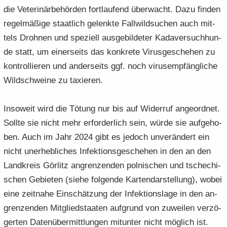
die Ve­te­ri­när­be­hör­den fort­lau­fend über­wacht. Dazu fin­den
re­gel­mä­ßi­ge staat­lich ge­lenk­te Fall­wild­su­chen auch mit­
tels Droh­nen und spe­zi­ell aus­ge­bil­de­ter Ka­da­ver­such­hun­
de statt, um ei­ner­seits das kon­kre­te Vi­rus­ge­sche­hen zu
kon­trol­lie­ren und an­der­seits ggf. noch vi­rus­emp­fäng­li­che
Wild­schwei­ne zu ta­xie­ren.
In­so­weit wird die Tö­tung nur bis auf Wi­der­ruf an­ge­ord­net.
Soll­te sie nicht mehr er­for­der­lich sein, würde sie auf­ge­ho­
ben. Auch im Jahr 2024 gibt es je­doch un­ver­än­dert ein
nicht un­er­heb­li­ches In­fek­ti­ons­ge­sche­hen in den an den
Land­kreis Gör­litz an­gren­zen­den pol­ni­schen und tsche­chi­
schen Ge­bie­ten (siehe fol­gen­de Kar­ten­dar­stel­lung), wobei
eine zeit­na­he Ein­schät­zung der In­fek­ti­ons­la­ge in den an­
gren­zen­den Mit­glied­staa­ten auf­grund von zu­wei­len ver­zö­
ger­ten Da­ten­über­mitt­lun­gen mit­un­ter nicht mög­lich ist.