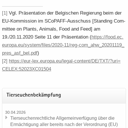
[1]
Vgl. Prä­sen­ta­ti­on der Bel­gi­schen Re­gie­rung beim der
EU-​Kommission im SCoPAFF-​Ausschuss [Stan­ding Com­
mit­tee on Plants, Ani­mals, Food and Feed] am
19./20.11.2020 Seite 11 der Prä­sen­ta­ti­on (
https:/​/​food.​ec.​
europa.​eu/​system/​files/​2020-​11/​reg-​​com_​ahw_​20201119_​
pres_​asf_​bel.​pdf
)
[2]
https:/​/​eur-​​lex.​europa.​eu/​legal-​​content/​DE/​TXT/​?​uri=​
CELEX:52023XC01504
Tier­seu­chen­be­kämp­fung
30.04.2026
Tier­seu­chen­recht­li­che All­ge­mein­ver­fü­gung über die
Er­mäch­ti­gung aller be­reits nach der Ver­ord­nung (EU)