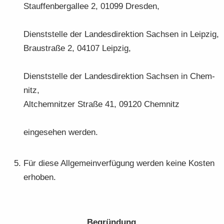
Stauf­fen­berg­al­lee 2, 01099 Dres­den,
Dienst­stel­le der Lan­des­di­rek­ti­on Sach­sen in Leip­zig,
Brau­stra­ße 2, 04107 Leip­zig,
Dienst­stel­le der Lan­des­di­rek­ti­on Sach­sen in Chem­
nitz,
Alt­chem­nit­zer Stra­ße 41, 09120 Chem­nitz
ein­ge­se­hen wer­den.
Für diese All­ge­mein­ver­fü­gung wer­den keine Kos­ten
er­ho­ben.
Be­grün­dung