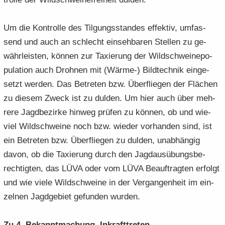
Um die Kon­trol­le des Til­gungs­stan­des ef­fek­tiv, um­fas­
send und auch an schlecht ein­seh­ba­ren Stel­len zu ge­
währ­leis­ten, kön­nen zur Ta­xie­rung der Wild­schweine­po­
pu­la­ti­on auch Droh­nen mit (Wärme-​) Bild­tech­nik ein­ge­
setzt wer­den. Das Be­tre­ten bzw. Über­flie­gen der Flä­chen
zu die­sem Zweck ist zu dul­den. Um hier auch über meh­
re­re Jagd­be­zir­ke hin­weg prü­fen zu kön­nen, ob und wie­
viel Wild­schwei­ne noch bzw. wie­der vor­han­den sind, ist
ein Be­tre­ten bzw. Über­flie­gen zu dul­den, un­ab­hän­gig
davon, ob die Ta­xie­rung durch den Jagd­aus­übungs­be­
rech­tig­ten, das LÜVA oder vom LÜVA Be­auf­trag­ten er­folgt
und wie viele Wild­schwei­ne in der Ver­gan­gen­heit im ein­
zel­nen Jagd­ge­biet ge­fun­den wur­den.
Zu 4. Be­kannt­ma­chung, In­kraft­tre­ten