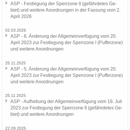
ASP - Fest­le­gung der Sperr­zo­ne II (ge­fähr­de­tes Ge­
biet) und wei­te­re An­ord­nun­gen in der Fas­sung vom 2.
April 2026
02.03.2026
ASP - 6. Än­de­rung der All­ge­mein­ver­fü­gung vom 20.
April 2023 zur Fest­le­gung der Sperr­zo­ne I (Puf­fer­zo­ne)
und wei­te­re An­ord­nun­gen
25.11.2025
ASP - 5. Än­de­rung der All­ge­mein­ver­fü­gung vom 20.
April 2023 zur Fest­le­gung der Sperr­zo­ne I (Puf­fer­zo­ne)
und wei­te­re An­ord­nun­gen
25.11.2025
ASP - Auf­he­bung der All­ge­mein­ver­fü­gung vom 19. Juli
2023 zur Fest­le­gung der Sperr­zo­ne II (ge­fähr­de­tes Ge­
biet) und wei­te­re An­ord­nun­gen
22.09.2025