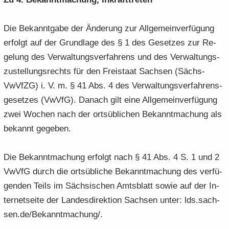
Die Be­kannt­ga­be der Än­de­rung zur All­ge­mein­ver­fü­gung
er­folgt auf der Grund­la­ge des § 1 des Ge­set­zes zur Re­
ge­lung des Ver­wal­tungs­ver­fah­rens und des Ver­wal­tungs­
zu­stel­lungs­rechts für den Frei­staat Sach­sen (Sächs­
VwVfZG) i. V. m. § 41 Abs. 4 des Ver­wal­tungs­ver­fah­rens­
ge­set­zes (VwVfG). Da­nach gilt eine All­ge­mein­ver­fü­gung
zwei Wo­chen nach der orts­üb­li­chen Be­kannt­ma­chung als
be­kannt ge­ge­ben.
Die Be­kannt­ma­chung er­folgt nach § 41 Abs. 4 S. 1 und 2
VwVfG durch die orts­üb­li­che Be­kannt­ma­chung des ver­fü­
gen­den Teils im Säch­si­schen Amts­blatt sowie auf der In­
ter­net­sei­te der Lan­des­di­rek­ti­on Sach­sen unter: lds.sach­
sen.de/Be­kannt­ma­chung/.