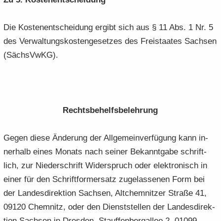
Die Kos­ten­ent­schei­dung er­gibt sich aus § 11 Abs. 1 Nr. 5
des Ver­wal­tungs­kos­ten­ge­set­zes des Frei­staa­tes Sach­sen
(Sächs­VwKG).
Rechts­be­helfs­be­leh­rung
Gegen diese Än­de­rung der All­ge­mein­ver­fü­gung kann in­
ner­halb eines Mo­nats nach sei­ner Be­kannt­ga­be schrift­
lich, zur Nie­der­schrift Wi­der­spruch oder elek­tro­nisch in
einer für den Schrift­for­m­er­satz zu­ge­las­se­nen Form bei
der Lan­des­di­rek­ti­on Sach­sen, Alt­chem­nit­zer Stra­ße 41,
09120 Chem­nitz, oder den Dienst­stel­len der Lan­des­di­rek­
ti­on Sach­sen in Dres­den, Stauf­fen­berg­al­lee 2, 01099