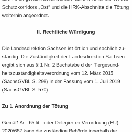
Schutz­kor­ri­dors „Ost“ und die HRK-​Abschnitte die Tö­tung
wei­ter­hin an­ge­ord­net.
II. Recht­li­che Wür­di­gung
Die Lan­des­di­rek­ti­on Sach­sen ist ört­lich und sach­lich zu­
stän­dig. Die Zu­stän­dig­keit der Lan­des­di­rek­ti­on Sach­sen
er­gibt sich aus § 1 Nr. 2 Buch­sta­be d der Tier­ge­sund­
heits­zu­stän­dig­keits­ver­ord­nung vom 12. März 2015
(Sächs­GVBl. S. 298) in der Fas­sung vom 1. Juli 2019
(Sächs­GVBl. S. 570).
Zu 1. An­ord­nung der Tö­tung
Gemäß Art. 65 lit. b der De­le­gier­ten Ver­ord­nung (EU)
2020/687 kann die zu­stän­di­ge Be­hör­de in­ner­halb der