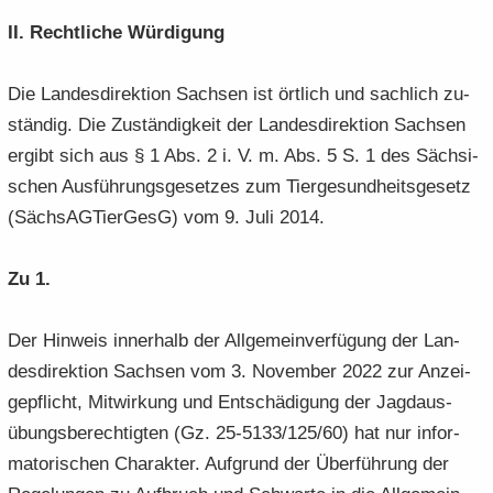
II. Recht­li­che Wür­di­gung
Die Lan­des­di­rek­ti­on Sach­sen ist ört­lich und sach­lich zu­
stän­dig. Die Zu­stän­dig­keit der Lan­des­di­rek­ti­on Sach­sen
er­gibt sich aus § 1 Abs. 2 i. V. m. Abs. 5 S. 1 des Säch­si­
schen Aus­füh­rungs­ge­set­zes zum Tier­ge­sund­heits­ge­setz
(Säch­s­AG­Tier­GesG) vom 9. Juli 2014.
Zu 1.
Der Hin­weis in­ner­halb der All­ge­mein­ver­fü­gung der Lan­
des­di­rek­ti­on Sach­sen vom 3. No­vem­ber 2022 zur An­zei­
ge­pflicht, Mit­wir­kung und Ent­schä­di­gung der Jagd­aus­
übungs­be­rech­tig­ten (Gz. 25-5133/125/60) hat nur in­for­
ma­to­ri­schen Cha­rak­ter. Auf­grund der Über­füh­rung der