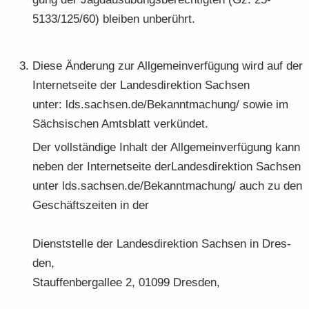
5133/125/60) blei­ben un­be­rührt.
Diese Än­de­rung zur All­ge­mein­ver­fü­gung wird auf der
In­ter­net­sei­te der Lan­des­di­rek­ti­on Sach­sen
unter: lds.sach­sen.de/Be­kannt­ma­chung/ sowie im
Säch­si­schen Amts­blatt ver­kün­det.
Der voll­stän­di­ge In­halt der All­ge­mein­ver­fü­gung kann
neben der In­ter­net­sei­te der­Lan­des­di­rek­ti­on Sach­sen
unter lds.sach­sen.de/Be­kannt­ma­chung/ auch zu den
Ge­schäfts­zei­ten in der
Dienst­stel­le der Lan­des­di­rek­ti­on Sach­sen in Dres­
den,
Stauf­fen­berg­al­lee 2, 01099 Dres­den,