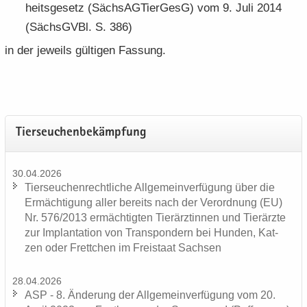
heits­ge­setz (Säch­s­AG­Tier­GesG) vom 9. Juli 2014
(Sächs­GVBl. S. 386)
in der je­weils gül­ti­gen Fas­sung.
Tier­seu­chen­be­kämp­fung
30.04.2026
Tier­seu­chen­recht­li­che All­ge­mein­ver­fü­gung über die
Er­mäch­ti­gung aller be­reits nach der Ver­ord­nung (EU)
Nr. 576/2013 er­mäch­tig­ten Tier­ärz­tin­nen und Tier­ärz­te
zur Im­plan­ta­ti­on von Trans­pon­dern bei Hun­den, Kat­
zen oder Frett­chen im Frei­staat Sach­sen
28.04.2026
ASP - 8. Än­de­rung der All­ge­mein­ver­fü­gung vom 20.