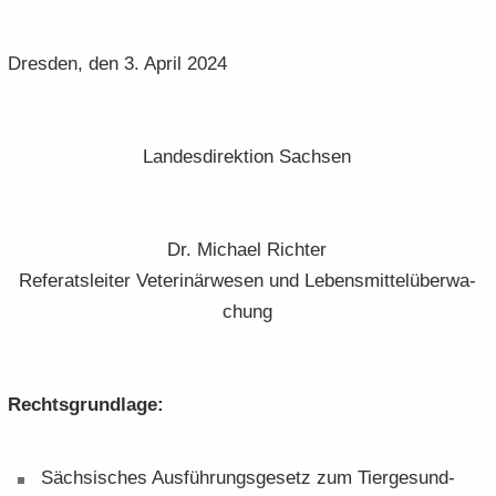
Dres­den, den 3. April 2024
Lan­des­di­rek­ti­on Sach­sen
Dr. Mi­cha­el Rich­ter
Re­fe­rats­lei­ter Ve­te­ri­när­we­sen und Le­bens­mit­tel­über­wa­
chung
Rechts­grund­la­ge:
Säch­si­sches Aus­füh­rungs­ge­setz zum Tier­ge­sund­