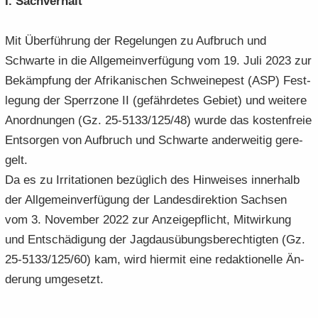
I. Sach­ver­halt
Mit Über­füh­rung der Re­ge­lun­gen zu Auf­bruch und
Schwar­te in die All­ge­mein­ver­fü­gung vom 19. Juli 2023 zur
Be­kämp­fung der Afri­ka­ni­schen Schwei­ne­pest (ASP) Fest­
le­gung der Sperr­zo­ne II (ge­fähr­de­tes Ge­biet) und wei­te­re
An­ord­nun­gen (Gz. 25-5133/125/48) wurde das kos­ten­freie
Ent­sor­gen von Auf­bruch und Schwar­te an­der­wei­tig ge­re­
gelt.
Da es zu Ir­ri­ta­tio­nen be­züg­lich des Hin­wei­ses in­ner­halb
der All­ge­mein­ver­fü­gung der Lan­des­di­rek­ti­on Sach­sen
vom 3. No­vem­ber 2022 zur An­zei­ge­pflicht, Mit­wir­kung
und Ent­schä­di­gung der Jagd­aus­übungs­be­rech­tig­ten (Gz.
25-5133/125/60) kam, wird hier­mit eine re­dak­tio­nel­le Än­
de­rung um­ge­setzt.