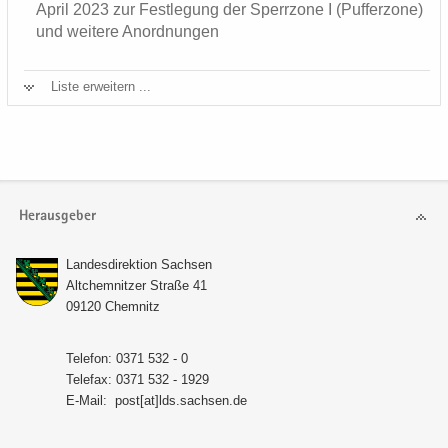
April 2023 zur Fest­le­gung der Sperr­zo­ne I (Puf­fer­zo­ne)
und wei­te­re An­ord­nun­gen
Liste er­wei­tern ...
Herausgeber
Lan­des­di­rek­ti­on Sach­sen
Alt­chem­nit­zer Stra­ße 41
09120 Chem­nitz
Te­le­fon: 0371 532 - 0
Te­le­fax: 0371 532 - 1929
E-​Mail:
post[at]lds.sach­sen.de