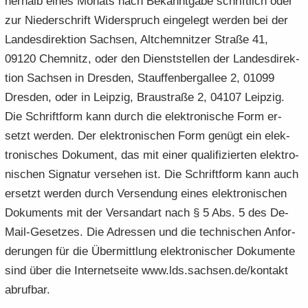
ner­halb eines Mo­nats nach Be­kannt­ga­be schrift­lich oder
zur Nie­der­schrift Wi­der­spruch ein­ge­legt wer­den bei der
Lan­des­di­rek­ti­on Sach­sen, Alt­chem­nit­zer Stra­ße 41,
09120 Chem­nitz, oder den Dienst­stel­len der Lan­des­di­rek­
ti­on Sach­sen in Dres­den, Stauf­fen­berg­al­lee 2, 01099
Dres­den, oder in Leip­zig, Brau­stra­ße 2, 04107 Leip­zig.
Die Schrift­form kann durch die elek­tro­ni­sche Form er­
setzt wer­den. Der elek­tro­ni­schen Form ge­nügt ein elek­
tro­ni­sches Do­ku­ment, das mit einer qua­li­fi­zier­ten elek­tro­
ni­schen Si­gna­tur ver­se­hen ist. Die Schrift­form kann auch
er­setzt wer­den durch Ver­sen­dung eines elek­tro­ni­schen
Do­ku­ments mit der Ver­sand­art nach § 5 Abs. 5 des De-​
Mail-Gesetzes. Die Adres­sen und die tech­ni­schen An­for­
de­run­gen für die Über­mitt­lung elek­tro­ni­scher Do­ku­men­te
sind über die In­ter­net­sei­te www.lds.sach­sen.de/kon­takt
ab­ruf­bar.