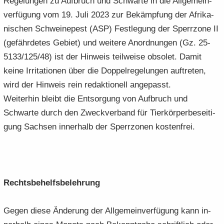
Re­ge­lun­gen zu Auf­bruch und Schwar­te in die All­ge­mein­
ver­fü­gung vom 19. Juli 2023 zur Be­kämp­fung der Afri­ka­
ni­schen Schwei­ne­pest (ASP) Fest­le­gung der Sperr­zo­ne II
(ge­fähr­de­tes Ge­biet) und wei­te­re An­ord­nun­gen (Gz. 25-
5133/125/48) ist der Hin­weis teil­wei­se ob­so­let. Damit
keine Ir­ri­ta­tio­nen über die Dop­pel­re­ge­lun­gen auf­tre­ten,
wird der Hin­weis rein re­dak­tio­nell an­ge­passt.
Wei­ter­hin bleibt die Ent­sor­gung von Auf­bruch und
Schwar­te durch den Zweck­ver­band für Tier­kör­per­be­sei­ti­
gung Sach­sen in­ner­halb der Sperr­zo­nen kos­ten­frei.
Rechts­be­helfs­be­leh­rung
Gegen diese Än­de­rung der All­ge­mein­ver­fü­gung kann in­