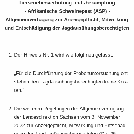
Tier­seu­chen­ver­hü­tung und -​bekämpfung
- Afri­ka­ni­sche Schwei­ne­pest (ASP) -
All­ge­mein­ver­fü­gung zur An­zei­ge­pflicht, Mit­wir­kung
und Ent­schä­di­gung der Jagd­aus­übungs­be­rech­tig­ten
Der Hin­weis Nr. 1 wird wie folgt neu ge­fasst.
„Für die Durch­füh­rung der Pro­ben­un­ter­su­chung ent­
ste­hen den Jagd­aus­übungs­be­rech­tig­ten keine Kos­
ten.“
Die wei­te­ren Re­ge­lun­gen der All­ge­mein­ver­fü­gung
der Lan­des­di­rek­ti­on Sach­sen vom 3. No­vem­ber
2022 zur An­zei­ge­pflicht, Mit­wir­kung und Ent­schä­di­
gung der Jagd­aus­übungs­be­rech­tig­ten (Gz. 25-