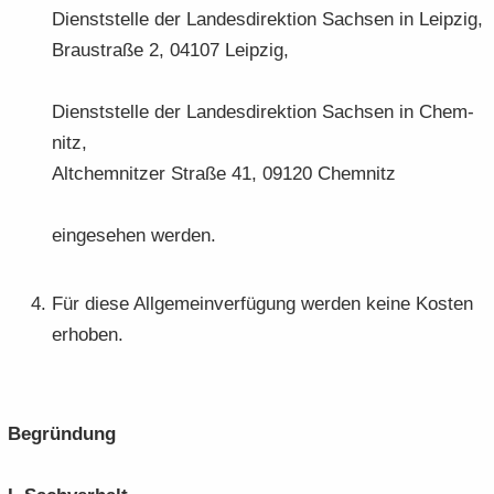
Dienst­stel­le der Lan­des­di­rek­ti­on Sach­sen in Leip­zig,
Brau­stra­ße 2, 04107 Leip­zig,
Dienst­stel­le der Lan­des­di­rek­ti­on Sach­sen in Chem­
nitz,
Alt­chem­nit­zer Stra­ße 41, 09120 Chem­nitz
ein­ge­se­hen wer­den.
Für diese All­ge­mein­ver­fü­gung wer­den keine Kos­ten
er­ho­ben.
Be­grün­dung