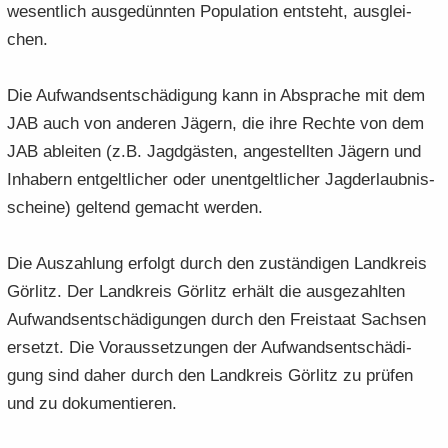
we­sent­lich aus­ge­dünn­ten Po­pu­la­ti­on ent­steht, aus­glei­
chen.
Die Auf­wands­ent­schä­di­gung kann in Ab­spra­che mit dem
JAB auch von an­de­ren Jä­gern, die ihre Rech­te von dem
JAB ab­lei­ten (z.B. Jagd­gäs­ten, an­ge­stell­ten Jä­gern und
In­ha­bern ent­gelt­li­cher oder un­ent­gelt­li­cher Jagd­er­laub­nis­
schei­ne) gel­tend ge­macht wer­den.
Die Aus­zah­lung er­folgt durch den zu­stän­di­gen Land­kreis
Gör­litz. Der Land­kreis Gör­litz er­hält die aus­ge­zahl­ten
Auf­wands­ent­schä­di­gun­gen durch den Frei­staat Sach­sen
er­setzt. Die Vor­aus­set­zun­gen der Auf­wands­ent­schä­di­
gung sind daher durch den Land­kreis Gör­litz zu prü­fen
und zu do­ku­men­tie­ren.