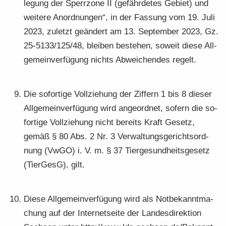
le­gung der Sperr­zo­ne II (ge­fähr­de­tes Ge­biet) und
wei­te­re An­ord­nun­gen“, in der Fas­sung vom 19. Juli
2023, zu­letzt ge­än­dert am 13. Sep­tem­ber 2023, Gz.
25-5133/125/48, blei­ben be­stehen, so­weit diese All­
ge­mein­ver­fü­gung nichts Ab­wei­chen­des re­gelt.
Die so­for­ti­ge Voll­zie­hung der Zif­fern 1 bis 8 die­ser
All­ge­mein­ver­fü­gung wird an­ge­ord­net, so­fern die so­
for­ti­ge Voll­zie­hung nicht be­reits Kraft Ge­setz,
gemäß § 80 Abs. 2 Nr. 3 Ver­wal­tungs­ge­richts­ord­
nung (VwGO) i. V. m. § 37 Tier­ge­sund­heits­ge­setz
(Tier­GesG), gilt.
Diese All­ge­mein­ver­fü­gung wird als Not­be­kannt­ma­
chung auf der In­ter­net­sei­te der Lan­des­di­rek­ti­on