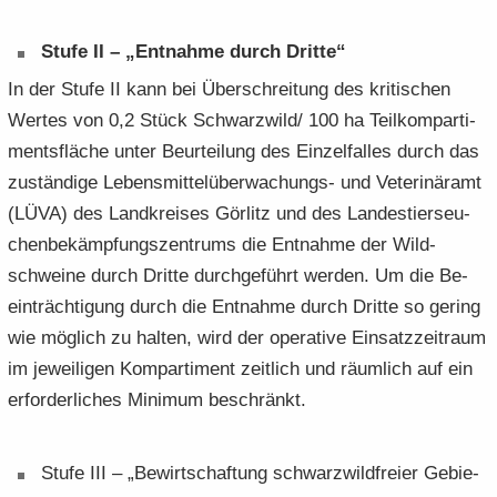
Stufe II – „Ent­nah­me durch Drit­te“
In der Stufe II kann bei Über­schrei­tung des kri­ti­schen
Wer­tes von 0,2 Stück Schwarz­wild/ 100 ha Teil­kom­par­ti­
ments­flä­che unter Be­ur­tei­lung des Ein­zel­fal­les durch das
zu­stän­di­ge Lebensmittelüberwachungs-​ und Ve­te­ri­när­amt
(LÜVA) des Land­krei­ses Gör­litz und des Lan­des­tier­seu­
chen­be­kämp­fungs­zen­trums die Ent­nah­me der Wild­
schwei­ne durch Drit­te durch­ge­führt wer­den. Um die Be­
ein­träch­ti­gung durch die Ent­nah­me durch Drit­te so ge­ring
wie mög­lich zu hal­ten, wird der ope­ra­ti­ve Ein­satz­zeit­raum
im je­wei­li­gen Kom­par­ti­ment zeit­lich und räum­lich auf ein
er­for­der­li­ches Mi­ni­mum be­schränkt.
Stufe III – „Be­wirt­schaf­tung schwarz­wild­frei­er Ge­bie­