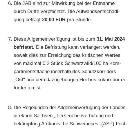
Die JAB sind zur Mit­wir­kung bei der Ent­nah­me
durch Drit­te ver­pflich­tet. Die Auf­wands­ent­schä­di­
gung be­trägt
20,00 EUR
pro Stun­de.
Diese All­ge­mein­ver­fü­gung ist bis zum
31. Mai 2024
be­fris­tet.
Die Be­fris­tung kann ver­län­gert wer­den,
so­weit dies zur Er­rei­chung des kri­ti­schen Wer­tes
von ma­xi­mal 0,2 Stück Schwarz­wild/100 ha Kom­
par­ti­ments­flä­che in­ner­halb des Schutz­kor­ri­dors
„Ost“ und dem da­zu­ge­hö­ri­gen Hoch­ri­si­ko­kor­ri­dor er­
for­der­lich ist.
Die Re­ge­lun­gen der All­ge­mein­ver­fü­gung der Lan­des­
di­rek­ti­on Sach­sen „Tier­seu­chen­ver­hü­tung und -​
bekämpfung Afri­ka­ni­sche Schwei­ne­pest (ASP) Fest­