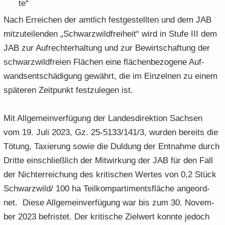
te“
Nach Er­rei­chen der amt­lich fest­ge­stell­ten und dem JAB
mit­zu­tei­len­den „Schwarz­wild­frei­heit“ wird in Stufe III dem
JAB zur Auf­recht­erhal­tung und zur Be­wirt­schaf­tung der
schwarz­wild­frei­en Flä­chen eine flä­chen­be­zo­ge­ne Auf­
wands­ent­schä­di­gung ge­währt, die im Ein­zel­nen zu einem
spä­te­ren Zeit­punkt fest­zu­le­gen ist.
Mit All­ge­mein­ver­fü­gung der Lan­des­di­rek­ti­on Sach­sen
vom 19. Juli 2023, Gz. 25-5133/141/3, wur­den be­reits die
Tö­tung, Ta­xie­rung sowie die Dul­dung der Ent­nah­me durch
Drit­te ein­schließ­lich der Mit­wir­kung der JAB für den Fall
der Nicht­er­rei­chung des kri­ti­schen Wer­tes von 0,2 Stück
Schwarz­wild/ 100 ha Teil­kom­par­ti­ments­flä­che an­ge­ord­
net. Diese All­ge­mein­ver­fü­gung war bis zum 30. No­vem­
ber 2023 be­fris­tet. Der kri­ti­sche Ziel­wert konn­te je­doch