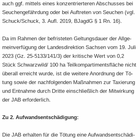
auch ggf. mit­tels eines kon­zen­trier­te­ren Ab­schus­ses bei
Seu­chen­ge­fähr­dung oder bei Auf­tre­ten von Seu­chen (vgl.
Schuck/Schuck, 3. Aufl. 2019, BJagdG § 1 Rn. 16).
Da im Rah­men der be­fris­te­ten Gel­tungs­dau­er der All­ge­
mein­ver­fü­gung der Lan­des­di­rek­ti­on Sach­sen vom 19. Juli
2023 (Gz. 25-5133/141/3) der kri­ti­sche Wert von 0,2
Stück Schwarz­wild/ 100 ha Teil­kom­par­ti­ments­flä­che nicht
über­all er­reicht wurde, ist die wei­te­re An­ord­nung der Tö­
tung sowie der nach­fol­gen­den Maß­nah­men zur Ta­xie­rung
und Ent­nah­me durch Drit­te ein­schließ­lich der Mit­wir­kung
der JAB er­for­der­lich.
Zu 2. Auf­wands­ent­schä­di­gung:
Die JAB er­hal­ten für die Tö­tung eine Auf­wands­ent­schä­di­