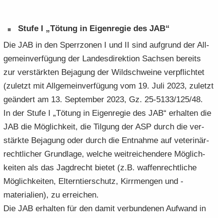
Stufe I „Tö­tung in Ei­gen­re­gie des JAB“
Die JAB in den Sperr­zo­nen I und II sind auf­grund der All­
ge­mein­ver­fü­gung der Lan­des­di­rek­ti­on Sach­sen be­reits
zur ver­stärk­ten Be­ja­gung der Wild­schwei­ne ver­pflich­tet
(zu­letzt mit All­ge­mein­ver­fü­gung vom 19. Juli 2023, zu­letzt
ge­än­dert am 13. Sep­tem­ber 2023, Gz. 25-5133/125/48.
In der Stufe I „Tö­tung in Ei­gen­re­gie des JAB“ er­hal­ten die
JAB die Mög­lich­keit, die Til­gung der ASP durch die ver­
stärk­te Be­ja­gung oder durch die Ent­nah­me auf ve­te­ri­när­
recht­li­cher Grund­la­ge, wel­che weit­rei­chen­de­re Mög­lich­
kei­ten als das Jagd­recht bie­tet (z.B. waf­fen­recht­li­che
Mög­lich­kei­ten, El­tern­tier­schutz, Kirr­men­gen und -​
materialien), zu er­rei­chen.
Die JAB er­hal­ten für den damit ver­bun­de­nen Auf­wand in