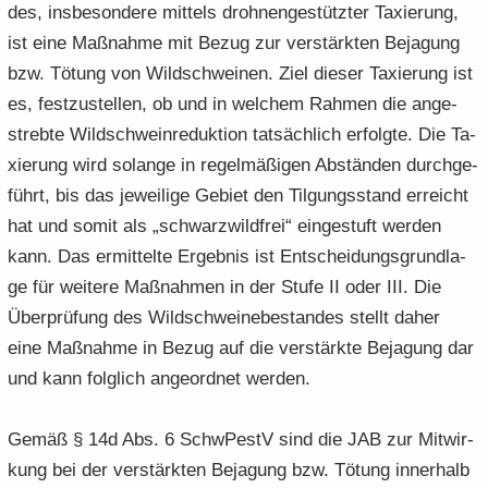
des, ins­be­son­de­re mit­tels droh­nen­ge­stütz­ter Ta­xie­rung,
ist eine Maß­nah­me mit Bezug zur ver­stärk­ten Be­ja­gung
bzw. Tö­tung von Wild­schwei­nen. Ziel die­ser Ta­xie­rung ist
es, fest­zu­stel­len, ob und in wel­chem Rah­men die an­ge­
streb­te Wild­schwein­re­duk­ti­on tat­säch­lich er­folg­te. Die Ta­
xie­rung wird so­lan­ge in re­gel­mä­ßi­gen Ab­stän­den durch­ge­
führt, bis das je­wei­li­ge Ge­biet den Til­gungs­stand er­reicht
hat und somit als „schwarz­wild­frei“ ein­ge­stuft wer­den
kann. Das er­mit­tel­te Er­geb­nis ist Ent­schei­dungs­grund­la­
ge für wei­te­re Maß­nah­men in der Stufe II oder III. Die
Über­prü­fung des Wild­schwei­ne­be­stan­des stellt daher
eine Maß­nah­me in Bezug auf die ver­stärk­te Be­ja­gung dar
und kann folg­lich an­ge­ord­net wer­den.
Gemäß § 14d Abs. 6 SchwPestV sind die JAB zur Mit­wir­
kung bei der ver­stärk­ten Be­ja­gung bzw. Tö­tung in­ner­halb