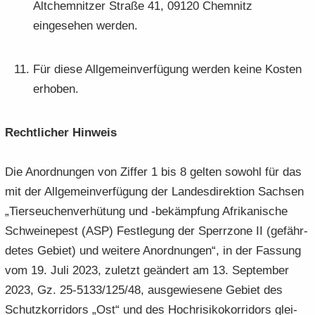
Alt­chem­nit­zer Stra­ße 41, 09120 Chem­nitz
ein­ge­se­hen wer­den.
Für diese All­ge­mein­ver­fü­gung wer­den keine Kos­ten
er­ho­ben.
Recht­li­cher Hin­weis
Die An­ord­nun­gen von Zif­fer 1 bis 8 gel­ten so­wohl für das
mit der All­ge­mein­ver­fü­gung der Lan­des­di­rek­ti­on Sach­sen
„Tier­seu­chen­ver­hü­tung und -​bekämpfung Afri­ka­ni­sche
Schwei­ne­pest (ASP) Fest­le­gung der Sperr­zo­ne II (ge­fähr­
de­tes Ge­biet) und wei­te­re An­ord­nun­gen“, in der Fas­sung
vom 19. Juli 2023, zu­letzt ge­än­dert am 13. Sep­tem­ber
2023, Gz. 25-5133/125/48, aus­ge­wie­se­ne Ge­biet des
Schutz­kor­ri­dors „Ost“ und des Hoch­ri­si­ko­kor­ri­dors glei­