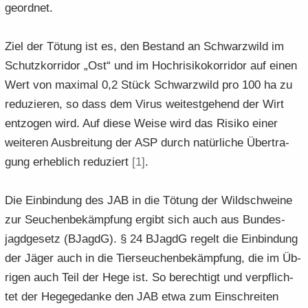
ge­ord­net.
Ziel der Tö­tung ist es, den Be­stand an Schwarz­wild im
Schutz­kor­ri­dor „Ost“ und im Hoch­ri­si­ko­kor­ri­dor auf einen
Wert von ma­xi­mal 0,2 Stück Schwarz­wild pro 100 ha zu
re­du­zie­ren, so dass dem Virus wei­test­ge­hend der Wirt
ent­zo­gen wird. Auf diese Weise wird das Ri­si­ko einer
wei­te­ren Aus­brei­tung der ASP durch na­tür­li­che Über­tra­
gung er­heb­lich re­du­ziert
[1]
.
Die Ein­bin­dung des JAB in die Tö­tung der Wild­schwei­ne
zur Seu­chen­be­kämp­fung er­gibt sich auch aus Bun­des­
jagd­ge­setz (BJagdG). § 24 BJagdG re­gelt die Ein­bin­dung
der Jäger auch in die Tier­seu­chen­be­kämp­fung, die im Üb­
ri­gen auch Teil der Hege ist. So be­rech­tigt und ver­pflich­
tet der He­ge­ge­dan­ke den JAB etwa zum Ein­schrei­ten