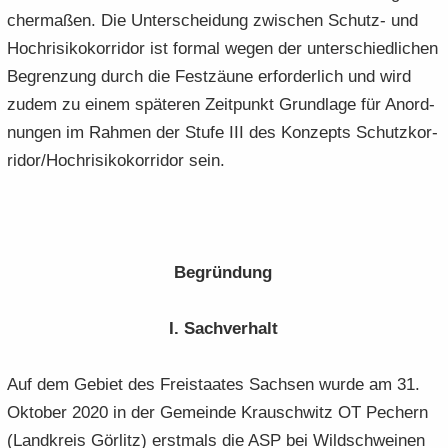
cher­ma­ßen. Die Un­ter­schei­dung zwi­schen Schutz-​ und
Hoch­ri­si­ko­kor­ri­dor ist for­mal wegen der un­ter­schied­li­chen
Be­gren­zung durch die Fest­zäu­ne er­for­der­lich und wird
zudem zu einem spä­te­ren Zeit­punkt Grund­la­ge für An­ord­
nun­gen im Rah­men der Stufe III des Kon­zepts Schutz­kor­
ri­dor/Hoch­ri­si­ko­kor­ri­dor sein.
Be­grün­dung
I. Sach­ver­halt
Auf dem Ge­biet des Frei­staa­tes Sach­sen wurde am 31.
Ok­to­ber 2020 in der Ge­mein­de Krausch­witz OT Pech­ern
(Land­kreis Gör­litz) erst­mals die ASP bei Wild­schwei­nen