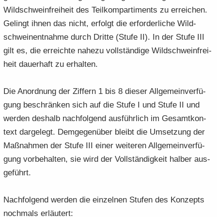
Wild­schwein­frei­heit des Teil­kom­par­ti­ments zu er­rei­chen.
Ge­lingt ihnen das nicht, er­folgt die er­for­der­li­che Wild­
schweine­nt­nah­me durch Drit­te (Stufe II). In der Stufe III
gilt es, die er­reich­te na­he­zu voll­stän­di­ge Wild­schwein­frei­
heit dau­er­haft zu er­hal­ten.
Die An­ord­nung der Zif­fern 1 bis 8 die­ser All­ge­mein­ver­fü­
gung be­schrän­ken sich auf die Stufe I und Stufe II und
wer­den des­halb nach­fol­gend aus­führ­lich im Ge­samt­kon­
text dar­ge­legt. Dem­ge­gen­über bleibt die Um­set­zung der
Maß­nah­men der Stufe III einer wei­te­ren All­ge­mein­ver­fü­
gung vor­be­hal­ten, sie wird der Voll­stän­dig­keit hal­ber aus­
ge­führt.
Nach­fol­gend wer­den die ein­zel­nen Stu­fen des Kon­zepts
noch­mals er­läu­tert: