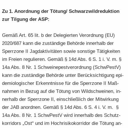
Zu 1. An­ord­nung der Tö­tung/ Schwarz­wild­re­duk­ti­on
zur Til­gung der ASP:
Gemäß Art. 65 lit. b der De­le­gier­ten Ver­ord­nung (EU)
2020/687 kann die zu­stän­di­ge Be­hör­de in­ner­halb der
Sperr­zo­ne II Jagd­ak­ti­vi­tä­ten sowie sons­ti­ge Tä­tig­kei­ten
im Frei­en re­gu­lie­ren. Gemäß § 14d Abs. 6 S. 1 i. V. m. §
14a Abs. 8 Nr. 1 Schwei­ne­pest­ver­ord­nung (SchwPestV)
kann die zu­stän­di­ge Be­hör­de unter Be­rück­sich­ti­gung epi­
de­mio­lo­gi­scher Er­kennt­nis­se für die Sperr­zo­ne II Maß­
nah­men in Bezug auf die Tö­tung von Wild­schwei­nen, in­
ner­halb der Sperr­zo­ne II, ein­schließ­lich der Mit­wir­kung
der JAB an­ord­nen. Gemäß § 14d Abs. 6 S. 4 i. V. m. §
14a Abs. 8 Nr. 1 SchwPestV wird in­ner­halb des Schutz­
kor­ri­dors „Ost“ und im Hoch­ri­si­ko­kor­ri­dor die Tö­tung an­