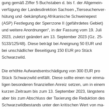
gung gemäß Zif­fer 5 Buch­sta­ben d. bis f. der All­ge­mein­
ver­fü­gung der Lan­des­di­rek­ti­on Sach­sen „Tier­seu­chen­ver­
hü­tung und -​bekämpfung Afri­ka­ni­sche Schwei­ne­pest
(ASP) Fest­le­gung der Sperr­zo­ne II (ge­fähr­de­tes Ge­biet)
und wei­te­re An­ord­nun­gen“, in der Fas­sung vom 19. Juli
2023, zu­letzt ge­än­dert am 13. Sep­tem­ber 2023 (Gz. 25-
5133/125/48). Diese be­trägt bei An­eig­nung 50 EUR und
bei un­schäd­li­cher Be­sei­ti­gung 150 EUR pro Stück
Schwarz­wild.
Die er­höh­te Auf­wands­ent­schä­di­gung von 300 EUR pro
Stück Schwarz­wild ent­fällt. Diese soll­te einen nur ein­ma­
li­gen be­son­de­ren fi­nan­zi­el­len An­reiz set­zen, um in einem
kur­zen Zeit­raum bis zum 13. Sep­tem­ber 2023, längs­tens
aber bis zum Ab­schluss der Ta­xie­rung die Re­duk­ti­on des
Schwarz­wild­be­stands unter den kri­ti­schen Wert von ma­