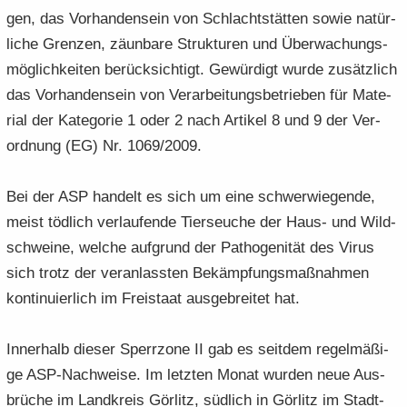
gen, das Vor­han­den­sein von Schlacht­stät­ten sowie na­tür­
li­che Gren­zen, zäun­ba­re Struk­tu­ren und Über­wa­chungs­
mög­lich­kei­ten be­rück­sich­tigt. Ge­wür­digt wurde zu­sätz­lich
das Vor­han­den­sein von Ver­ar­bei­tungs­be­trie­ben für Ma­te­
ri­al der Ka­te­go­rie 1 oder 2 nach Ar­ti­kel 8 und 9 der Ver­
ord­nung (EG) Nr. 1069/2009.
Bei der ASP han­delt es sich um eine schwer­wie­gen­de,
meist töd­lich ver­lau­fen­de Tier­seu­che der Haus- und Wild­
schwei­ne, wel­che auf­grund der Pa­tho­ge­ni­tät des Virus
sich trotz der ver­an­lass­ten Be­kämp­fungs­maß­nah­men
kon­ti­nu­ier­lich im Frei­staat aus­ge­brei­tet hat.
In­ner­halb die­ser Sperr­zo­ne II gab es seit­dem re­gel­mä­ßi­
ge ASP-​Nachweise. Im letz­ten Monat wur­den neue Aus­
brü­che im Land­kreis Gör­litz, süd­lich in Gör­litz im Stadt­