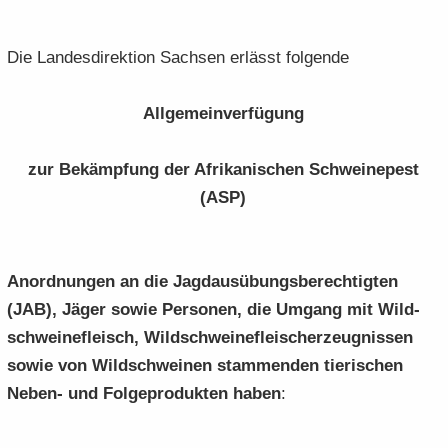
Die Lan­des­di­rek­ti­on Sach­sen er­lässt fol­gen­de
All­ge­mein­ver­fü­gung
zur Be­kämp­fung der Afri­ka­ni­schen Schwei­ne­pest
(ASP)
An­ord­nun­gen an die Jagd­aus­übungs­be­rech­tig­ten
(JAB), Jäger sowie Per­so­nen, die Um­gang mit Wild­
schwei­ne­fleisch, Wild­schwei­ne­flei­sch­er­zeug­nis­sen
sowie von Wild­schwei­nen stam­men­den tie­ri­schen
Neben-​ und Fol­ge­pro­duk­ten haben
: