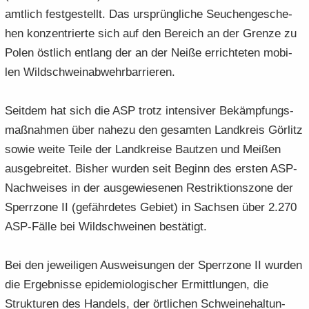
amt­lich fest­ge­stellt. Das ur­sprüng­li­che Seu­chen­ge­sche­
hen kon­zen­trier­te sich auf den Be­reich an der Gren­ze zu
Polen öst­lich ent­lang der an der Neiße er­rich­te­ten mo­bi­
len Wild­schwein­ab­wehr­bar­rie­ren.
Seit­dem hat sich die ASP trotz in­ten­si­ver Be­kämp­fungs­
maß­nah­men über na­he­zu den ge­sam­ten Land­kreis Gör­litz
sowie weite Teile der Land­krei­se Baut­zen und Mei­ßen
aus­ge­brei­tet. Bis­her wur­den seit Be­ginn des ers­ten ASP-​
Nachweises in der aus­ge­wie­se­nen Re­strik­ti­ons­zo­ne der
Sperr­zo­ne II (ge­fähr­de­tes Ge­biet) in Sach­sen über 2.270
ASP-​Fälle bei Wild­schwei­nen be­stä­tigt.
Bei den je­wei­li­gen Aus­wei­sun­gen der Sperr­zo­ne II wur­den
die Er­geb­nis­se epi­de­mio­lo­gi­scher Er­mitt­lun­gen, die
Struk­tu­ren des Han­dels, der ört­li­chen Schwei­ne­hal­tun­