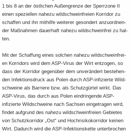
1 bis 8 an der öst­li­chen Au­ßen­gren­ze der Sperr­zo­ne II
einen spe­zi­el­len na­he­zu wild­schwein­frei­en Kor­ri­dor zu
schaf­fen und ihn mit­hil­fe wei­te­rer ge­son­dert an­zu­ord­nen­
der Maß­nah­men dau­er­haft na­he­zu wild­schwein­frei zu hal­
ten.
Mit der Schaf­fung eines sol­chen na­he­zu wild­schwein­frei­
en Kor­ri­dors wird dem ASP-​Virus der Wirt ent­zo­gen, so
dass der Kor­ri­dor ge­gen­über dem un­ver­än­dert be­stehen­
den In­fek­ti­ons­druck aus Polen durch ASP-​infizierte Wild­
schwei­ne als Bar­rie­re bzw. als Schutz­gür­tel wirkt. Das
ASP-​Virus, das durch aus Polen ein­drin­gen­de ASP-​
infizierte Wild­schwei­ne nach Sach­sen ein­ge­tra­gen wird,
fin­det auf­grund des na­he­zu wild­schwein­frei­en Ge­bie­tes
von Schutz­kor­ri­dor „Ost“ und Hoch­ri­si­ko­kor­ri­dor kei­nen
Wirt. Da­durch wird die ASP-​Infektionskette un­ter­bro­chen