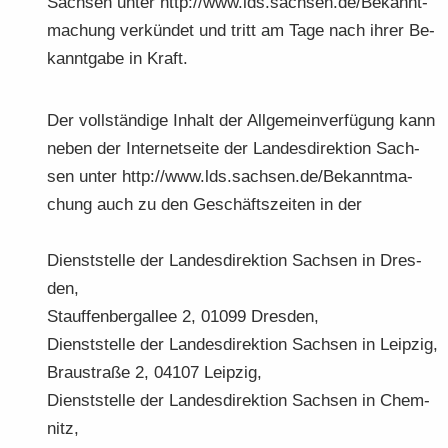
Sach­sen unter http://www.lds.sach­sen.de/Be­kannt­
ma­chung ver­kün­det und tritt am Tage nach ihrer Be­
kannt­ga­be in Kraft.
Der voll­stän­di­ge In­halt der All­ge­mein­ver­fü­gung kann
neben der In­ter­net­sei­te der Lan­des­di­rek­ti­on Sach­
sen unter http://www.lds.sach­sen.de/Be­kannt­ma­
chung auch zu den Ge­schäfts­zei­ten in der
Dienst­stel­le der Lan­des­di­rek­ti­on Sach­sen in Dres­
den,
Stauf­fen­berg­al­lee 2, 01099 Dres­den,
Dienst­stel­le der Lan­des­di­rek­ti­on Sach­sen in Leip­zig,
Brau­stra­ße 2, 04107 Leip­zig,
Dienst­stel­le der Lan­des­di­rek­ti­on Sach­sen in Chem­
nitz,