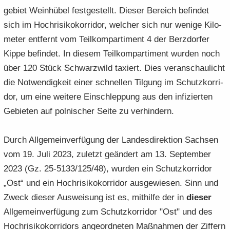
ge­biet Wein­hübel fest­ge­stellt. Die­ser Be­reich be­fin­det
sich im Hoch­ri­si­ko­kor­ri­dor, wel­cher sich nur we­ni­ge Ki­lo­
me­ter ent­fernt vom Teil­kom­par­ti­ment 4 der Berz­dor­fer
Kippe be­fin­det. In die­sem Teil­kom­par­ti­ment wur­den noch
über 120 Stück Schwarz­wild ta­xiert. Dies ver­an­schau­licht
die Not­wen­dig­keit einer schnel­len Til­gung im Schutz­kor­ri­
dor, um eine wei­te­re Ein­schlep­pung aus den in­fi­zier­ten
Ge­bie­ten auf pol­ni­scher Seite zu ver­hin­dern.
Durch All­ge­mein­ver­fü­gung der Lan­des­di­rek­ti­on Sach­sen
vom 19. Juli 2023, zu­letzt ge­än­dert am 13. Sep­tem­ber
2023 (Gz. 25-5133/125/48), wur­den ein Schutz­kor­ri­dor
„Ost“ und ein Hoch­ri­si­ko­kor­ri­dor aus­ge­wie­sen. Sinn und
Zweck die­ser Aus­wei­sung ist es, mit­hil­fe der in
die­ser
All­ge­mein­ver­fü­gung zum Schutz­kor­ri­dor "Ost" und des
Hoch­ri­si­ko­kor­ri­dors an­ge­ord­ne­ten Maß­nah­men der Zif­fern