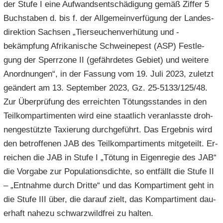
der Stufe I eine Auf­wands­ent­schä­di­gung gemäß Zif­fer 5
Buch­sta­ben d. bis f. der All­ge­mein­ver­fü­gung der Lan­des­
di­rek­ti­on Sach­sen „Tier­seu­chen­ver­hü­tung und -​
bekämpfung Afri­ka­ni­sche Schwei­ne­pest (ASP) Fest­le­
gung der Sperr­zo­ne II (ge­fähr­de­tes Ge­biet) und wei­te­re
An­ord­nun­gen“, in der Fas­sung vom 19. Juli 2023, zu­letzt
ge­än­dert am 13. Sep­tem­ber 2023, Gz. 25-5133/125/48.
Zur Über­prü­fung des er­reich­ten Tö­tungs­stan­des in den
Teil­kom­par­ti­men­ten wird eine staat­lich ver­an­lass­te droh­
nen­ge­stütz­te Ta­xie­rung durch­ge­führt. Das Er­geb­nis wird
den be­trof­fe­nen JAB des Teil­kom­par­ti­ments mit­ge­teilt. Er­
rei­chen die JAB in Stufe I „Tö­tung in Ei­gen­re­gie des JAB“
die Vor­ga­be zur Po­pu­la­ti­ons­dich­te, so ent­fällt die Stufe II
– „Ent­nah­me durch Drit­te“ und das Kom­par­ti­ment geht in
die Stufe III über, die dar­auf zielt, das Kom­par­ti­ment dau­
er­haft na­he­zu schwarz­wild­frei zu hal­ten.