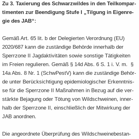
Zu 3. Ta­xie­rung des Schwarz­wil­des in den Teil­kom­par­
ti­men­ten zur Be­en­di­gung Stufe I „Til­gung in Ei­gen­re­
gie des JAB“:
Gemäß Art. 65 lit. b der De­le­gier­ten Ver­ord­nung (EU)
2020/687 kann die zu­stän­di­ge Be­hör­de in­ner­halb der
Sperr­zo­ne II Jagd­ak­ti­vi­tä­ten sowie sons­ti­ge Tä­tig­kei­ten
im Frei­en re­gu­lie­ren. Gemäß § 14d Abs. 6 S. 1 i. V. m. §
14a Abs. 8 Nr. 1 (SchwPestV) kann die zu­stän­di­ge Be­hör­
de unter Be­rück­sich­ti­gung epi­de­mio­lo­gi­scher Er­kennt­nis­
se für die Sperr­zo­ne II Maß­nah­men in Bezug auf die ver­
stärk­te Be­ja­gung oder Tö­tung von Wild­schwei­nen, in­ner­
halb der Sperr­zo­ne II, ein­schließ­lich der Mit­wir­kung der
JAB an­ord­nen.
Die an­ge­ord­ne­te Über­prü­fung des Wild­schwei­ne­be­stan­