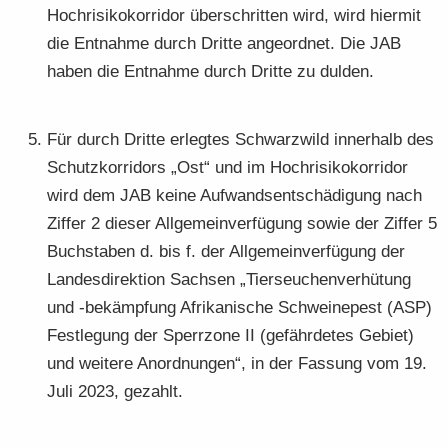
Hoch­ri­si­ko­kor­ri­dor über­schrit­ten wird, wird hier­mit
die Ent­nah­me durch Drit­te an­ge­ord­net. Die JAB
haben die Ent­nah­me durch Drit­te zu dul­den.
Für durch Drit­te er­leg­tes Schwarz­wild in­ner­halb des
Schutz­kor­ri­dors „Ost“ und im Hoch­ri­si­ko­kor­ri­dor
wird dem JAB keine Auf­wands­ent­schä­di­gung nach
Zif­fer 2 die­ser All­ge­mein­ver­fü­gung sowie der Zif­fer 5
Buch­sta­ben d. bis f. der All­ge­mein­ver­fü­gung der
Lan­des­di­rek­ti­on Sach­sen „Tier­seu­chen­ver­hü­tung
und -​bekämpfung Afri­ka­ni­sche Schwei­ne­pest (ASP)
Fest­le­gung der Sperr­zo­ne II (ge­fähr­de­tes Ge­biet)
und wei­te­re An­ord­nun­gen“, in der Fas­sung vom 19.
Juli 2023, ge­zahlt.