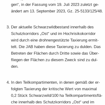
gen“, in der Fas­sung vom 19. Juli 2023 zu­letzt ge­
än­dert am 13. Sep­tem­ber 2023, Gz. 25-5133/125/48.
Der ak­tu­el­le Schwarz­wild­be­stand in­ner­halb des
Schutz­kor­ri­dors „Ost“ und im Hoch­ri­si­ko­kor­ri­dor
wird durch eine droh­nen­ge­stütz­te Ta­xie­rung er­mit­
telt. Die JAB haben diese Ta­xie­rung zu dul­den. Das
Be­tre­ten der Flä­chen durch Drit­te sowie das Über­
flie­gen der Flä­chen zu die­sem Zweck sind zu dul­
den.
In den Teil­kom­par­ti­men­ten, in denen gemäß der er­
folg­ten Ta­xie­rung der kri­ti­sche Wert von ma­xi­mal
0,2 Stück Schwarz­wild/100 ha Teil­kom­par­ti­ments­flä­
che in­ner­halb des Schutz­kor­ri­dors „Ost“ und im