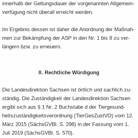
in­ner­halb der Gel­tungs­dau­er der vor­ge­nann­ten All­ge­mein­
ver­fü­gung nicht über­all er­reicht wer­den.
Im Er­geb­nis des­sen ist daher die An­ord­nung der Maß­nah­
men zur Be­kämp­fung der ASP in den Nr. 1 bis 8 zu ver­
län­gern bzw. zu er­neu­ern.
II. Recht­li­che Wür­di­gung
Die Lan­des­di­rek­ti­on Sach­sen ist ört­lich und sach­lich zu­
stän­dig. Die Zu­stän­dig­keit der Lan­des­di­rek­ti­on Sach­sen
er­gibt sich aus § 1 Nr. 2 Buch­sta­be d der Tier­ge­sund­
heits­zu­stän­dig­keits­ver­ord­nung (Tier­Ges­Zu­st­VO) vom 12.
März 2015 (Sächs­GVBl. S. 298) in der Fas­sung vom 1.
Juli 2019 (Sächs­GVBl. S. 570).