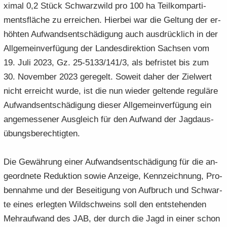
xi­mal 0,2 Stück Schwarz­wild pro 100 ha Teil­kom­par­ti­
ments­flä­che zu er­rei­chen. Hier­bei war die Gel­tung der er­
höh­ten Auf­wands­ent­schä­di­gung auch aus­drück­lich in der
All­ge­mein­ver­fü­gung der Lan­des­di­rek­ti­on Sach­sen vom
19. Juli 2023, Gz. 25-5133/141/3, als be­fris­tet bis zum
30. No­vem­ber 2023 ge­re­gelt. So­weit daher der Ziel­wert
nicht er­reicht wurde, ist die nun wie­der gel­ten­de re­gu­lä­re
Auf­wands­ent­schä­di­gung die­ser All­ge­mein­ver­fü­gung ein
an­ge­mes­se­ner Aus­gleich für den Auf­wand der Jagd­aus­
übungs­be­rech­tig­ten.
Die Ge­wäh­rung einer Auf­wands­ent­schä­di­gung für die an­
ge­ord­ne­te Re­duk­ti­on sowie An­zei­ge, Kenn­zeich­nung, Pro­
ben­nah­me und der Be­sei­ti­gung von Auf­bruch und Schwar­
te eines er­leg­ten Wild­schweins soll den ent­ste­hen­den
Mehr­auf­wand des JAB, der durch die Jagd in einer schon