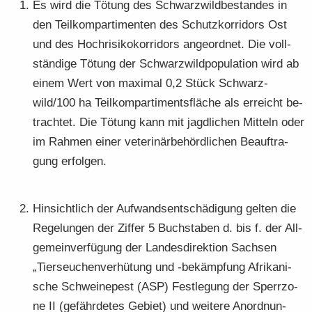
Es wird die Tö­tung des Schwarz­wild­be­stan­des in
den Teil­kom­par­ti­men­ten des Schutz­kor­ri­dors Ost
und des Hoch­ri­si­ko­kor­ri­dors an­ge­ord­net. Die voll­
stän­di­ge Tö­tung der Schwarz­wild­po­pu­la­ti­on wird ab
einem Wert von ma­xi­mal 0,2 Stück Schwarz­
wild/100 ha Teil­kom­par­ti­ments­flä­che als er­reicht be­
trach­tet. Die Tö­tung kann mit jagd­li­chen Mit­teln oder
im Rah­men einer ve­te­ri­när­be­hörd­li­chen Be­auf­tra­
gung er­fol­gen.
Hin­sicht­lich der Auf­wands­ent­schä­di­gung gel­ten die
Re­ge­lun­gen der Zif­fer 5 Buch­sta­ben d. bis f. der All­
ge­mein­ver­fü­gung der Lan­des­di­rek­ti­on Sach­sen
„Tier­seu­chen­ver­hü­tung und -​bekämpfung Afri­ka­ni­
sche Schwei­ne­pest (ASP) Fest­le­gung der Sperr­zo­
ne II (ge­fähr­de­tes Ge­biet) und wei­te­re An­ord­nun­