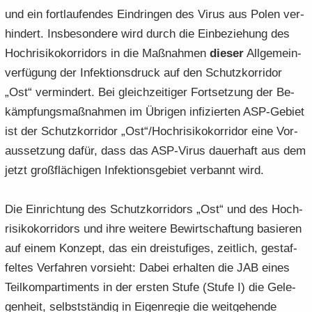
und ein fort­lau­fen­des Ein­drin­gen des Virus aus Polen ver­
hin­dert. Ins­be­son­de­re wird durch die Ein­be­zie­hung des
Hoch­ri­si­ko­kor­ri­dors in die Maß­nah­men
die­ser
All­ge­mein­
ver­fü­gung der In­fek­ti­ons­druck auf den Schutz­kor­ri­dor
„Ost“ ver­min­dert. Bei gleich­zei­ti­ger Fort­set­zung der Be­
kämp­fungs­maß­nah­men im Üb­ri­gen in­fi­zier­ten ASP-​Gebiet
ist der Schutz­kor­ri­dor „Ost“/Hoch­ri­si­ko­kor­ri­dor eine Vor­
aus­set­zung dafür, dass das ASP-​Virus dau­er­haft aus dem
jetzt groß­flä­chi­gen In­fek­ti­ons­ge­biet ver­bannt wird.
Die Ein­rich­tung des Schutz­kor­ri­dors „Ost“ und des Hoch­
ri­si­ko­kor­ri­dors und ihre wei­te­re Be­wirt­schaf­tung ba­sie­ren
auf einem Kon­zept, das ein drei­stu­fi­ges, zeit­lich, ge­staf­
fel­tes Ver­fah­ren vor­sieht: Dabei er­hal­ten die JAB eines
Teil­kom­par­ti­ments in der ers­ten Stufe (Stufe I) die Ge­le­
gen­heit, selbst­stän­dig in Ei­gen­re­gie die weit­ge­hen­de