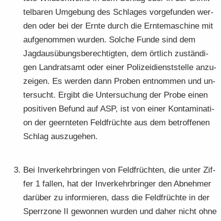
tel­ba­ren Um­ge­bung des Schla­ges vor­ge­fun­den wer­
den oder bei der Ernte durch die Ern­te­ma­schi­ne mit
auf­ge­nom­men wur­den. Sol­che Funde sind dem
Jagd­aus­übungs­be­rech­tig­ten, dem ört­lich zu­stän­di­
gen Land­rats­amt oder einer Po­li­zei­dienst­stel­le an­zu­
zei­gen. Es wer­den dann Pro­ben ent­nom­men und un­
ter­sucht. Er­gibt die Un­ter­su­chung der Probe einen
po­si­ti­ven Be­fund auf ASP, ist von einer Kon­ta­mi­na­ti­
on der ge­ern­te­ten Feld­früch­te aus dem be­trof­fe­nen
Schlag aus­zu­ge­hen.
Bei In­ver­kehr­brin­gen von Feld­früch­ten, die unter Zif­
fer 1 fal­len, hat der In­ver­kehr­brin­ger den Ab­neh­mer
dar­über zu in­for­mie­ren, dass die Feld­früch­te in der
Sperr­zo­ne II ge­won­nen wur­den und daher nicht ohne