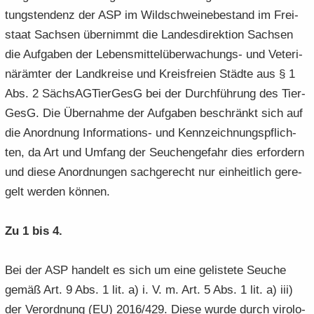
tungs­ten­denz der ASP im Wild­schwei­ne­be­stand im Frei­
staat Sach­sen über­nimmt die Lan­des­di­rek­ti­on Sach­sen
die Auf­ga­ben der Lebensmittelüberwachungs-​ und Ve­te­ri­
när­äm­ter der Land­krei­se und Kreis­frei­en Städ­te aus § 1
Abs. 2 Säch­s­AG­Tier­GesG bei der Durch­füh­rung des Tier­
GesG. Die Über­nah­me der Auf­ga­ben be­schränkt sich auf
die An­ord­nung Informations-​ und Kenn­zeich­nungs­pflich­
ten, da Art und Um­fang der Seu­chen­ge­fahr dies er­for­dern
und diese An­ord­nun­gen sach­ge­recht nur ein­heit­lich ge­re­
gelt wer­den kön­nen.
Zu 1 bis 4.
Bei der ASP han­delt es sich um eine ge­lis­te­te Seu­che
gemäß Art. 9 Abs. 1 lit. a) i. V. m. Art. 5 Abs. 1 lit. a) iii)
der Ver­ord­nung (EU) 2016/429. Diese wurde durch vi­ro­lo­