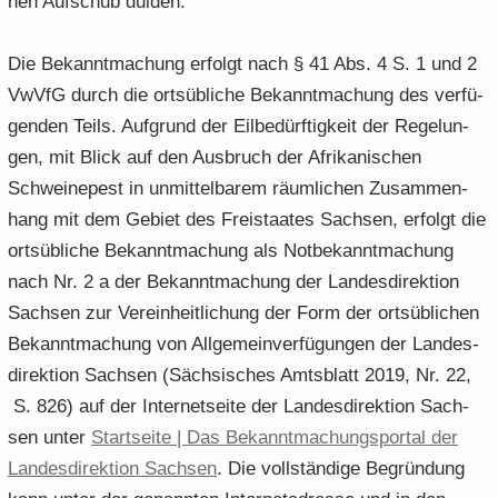
nen Auf­schub dul­den.
Die Be­kannt­ma­chung er­folgt nach § 41 Abs. 4 S. 1 und 2
VwVfG durch die orts­üb­li­che Be­kannt­ma­chung des ver­fü­
gen­den Teils. Auf­grund der Eil­be­dürf­tig­keit der Re­ge­lun­
gen, mit Blick auf den Aus­bruch der Afri­ka­ni­schen
Schwei­ne­pest in un­mit­tel­ba­rem räum­li­chen Zu­sam­men­
hang mit dem Ge­biet des Frei­staa­tes Sach­sen, er­folgt die
orts­üb­li­che Be­kannt­ma­chung als Not­be­kannt­ma­chung
nach Nr. 2 a der Be­kannt­ma­chung der Lan­des­di­rek­ti­on
Sach­sen zur Ver­ein­heit­li­chung der Form der orts­üb­li­chen
Be­kannt­ma­chung von All­ge­mein­ver­fü­gun­gen der Lan­des­
di­rek­ti­on Sach­sen (Säch­si­sches Amts­blatt 2019, Nr. 22,
S. 826) auf der In­ter­net­sei­te der Lan­des­di­rek­ti­on Sach­
sen unter
Start­sei­te | Das Be­kannt­ma­chungs­por­tal der
Lan­des­di­rek­ti­on Sach­sen
. Die voll­stän­di­ge Be­grün­dung