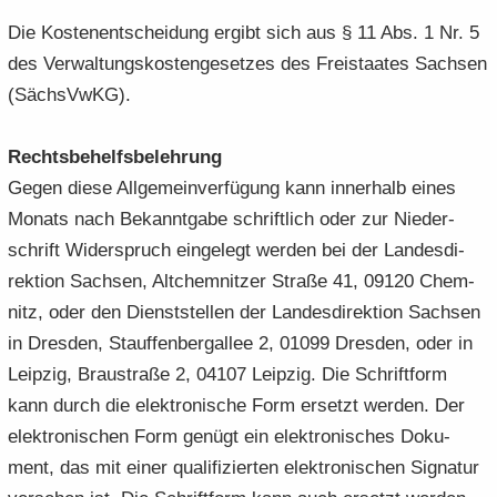
Die Kos­ten­ent­schei­dung er­gibt sich aus § 11 Abs. 1 Nr. 5
des Ver­wal­tungs­kos­ten­ge­set­zes des Frei­staa­tes Sach­sen
(Sächs­VwKG).
Rechts­be­helfs­be­leh­rung
Gegen diese All­ge­mein­ver­fü­gung kann in­ner­halb eines
Mo­nats nach Be­kannt­ga­be schrift­lich oder zur Nie­der­
schrift Wi­der­spruch ein­ge­legt wer­den bei der Lan­des­di­
rek­ti­on Sach­sen, Alt­chem­nit­zer Stra­ße 41, 09120 Chem­
nitz, oder den Dienst­stel­len der Lan­des­di­rek­ti­on Sach­sen
in Dres­den, Stauf­fen­berg­al­lee 2, 01099 Dres­den, oder in
Leip­zig, Brau­stra­ße 2, 04107 Leip­zig. Die Schrift­form
kann durch die elek­tro­ni­sche Form er­setzt wer­den. Der
elek­tro­ni­schen Form ge­nügt ein elek­tro­ni­sches Do­ku­
ment, das mit einer qua­li­fi­zier­ten elek­tro­ni­schen Si­gna­tur