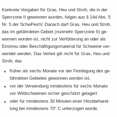
Kon­kre­te Vor­ga­ben für Gras, Heu und Stroh, die in der
Sperr­zo­ne II ge­won­nen wur­den, fol­gen aus § 14d Abs. 5
Nr. 5 der SchwPestV. Da­nach darf Gras, Heu und Stroh,
das im ge­fähr­de­ten Ge­biet (nun­mehr Sperr­zo­ne II) ge­
won­nen wor­den ist, nicht zur Ver­füt­te­rung an oder als
Ein­streu oder Be­schäf­ti­gungs­ma­te­ri­al für Schwei­ne ver­
wen­det wer­den. Das Ver­bot gilt nicht für Gras, Heu und
Stroh, das
frü­her als sechs Mo­na­te vor der Fest­le­gung des ge­
fähr­de­ten Ge­bie­tes ge­won­nen wor­den ist,
vor der Ver­wen­dung min­des­tens für sechs Mo­na­te
vor Wild­schwei­nen si­cher ge­schützt ge­la­gert
oder für min­des­tens 30 Mi­nu­ten einer Hit­ze­be­hand­
lung bei min­des­tens 70° C un­ter­zo­gen wurde.