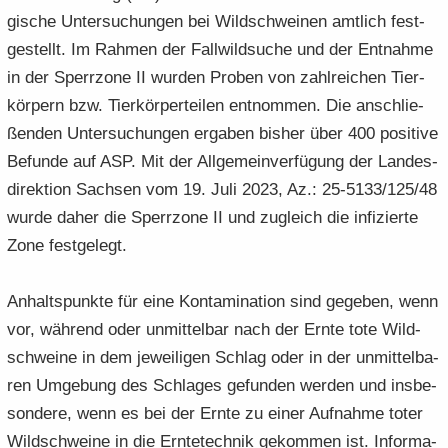
gi­sche Un­ter­su­chun­gen bei Wild­schwei­nen amt­lich fest­
ge­stellt. Im Rah­men der Fall­wild­su­che und der Ent­nah­me
in der Sperr­zo­ne II wur­den Pro­ben von zahl­rei­chen Tier­
kör­pern bzw. Tier­kör­per­tei­len ent­nom­men. Die an­schlie­
ßen­den Un­ter­su­chun­gen er­ga­ben bis­her über 400 po­si­ti­ve
Be­fun­de auf ASP. Mit der All­ge­mein­ver­fü­gung der Lan­des­
di­rek­ti­on Sach­sen vom 19. Juli 2023, Az.: 25-5133/125/48
wurde daher die Sperr­zo­ne II und zu­gleich die in­fi­zier­te
Zone fest­ge­legt.
An­halts­punk­te für eine Kon­ta­mi­na­ti­on sind ge­ge­ben, wenn
vor, wäh­rend oder un­mit­tel­bar nach der Ernte tote Wild­
schwei­ne in dem je­wei­li­gen Schlag oder in der un­mit­tel­ba­
ren Um­ge­bung des Schla­ges ge­fun­den wer­den und ins­be­
son­de­re, wenn es bei der Ernte zu einer Auf­nah­me toter
Wild­schwei­ne in die Ern­te­tech­nik ge­kom­men ist. In­for­ma­