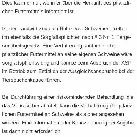
Dies kann er nur, wenn er über die Her­kunft des pflanz­li­
chen Fut­ter­mit­tels in­for­miert ist.
Ist der Land­wirt zu­gleich Hal­ter von Schwei­nen, tref­fen
ihn eben­falls die Sorg­falts­pflich­ten nach § 3 Nr. 1 Tier­ge­
sund­heits­ge­setz. Eine Ver­füt­te­rung kon­ta­mi­nier­ter,
pflanz­li­cher Fut­ter­mit­tel an seine ei­ge­nen Schwei­ne wäre
sorg­falts­pflicht­wid­rig und könn­te beim Aus­bruch der ASP
im Be­trieb zum Ent­fal­len der Aus­gleichs­an­sprü­che bei der
Tier­seu­chen­kas­se füh­ren.
Bei Durch­füh­rung einer ri­si­ko­min­dern­den Be­hand­lung, die
das Virus si­cher ab­tö­tet, kann die Ver­füt­te­rung der pflanz­
li­chen Fut­ter­mit­tel an Schwei­ne als si­cher an­ge­se­hen
wer­den. Eine In­for­ma­ti­on oder Kenn­zeich­nung bei An­ga­be
ist dann nicht er­for­der­lich.