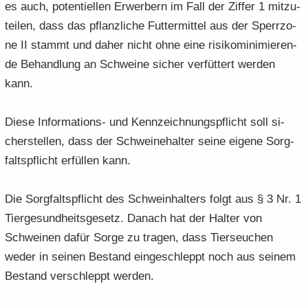
es auch, po­ten­ti­el­len Er­wer­bern im Fall der Zif­fer 1 mit­zu­
tei­len, dass das pflanz­li­che Fut­ter­mit­tel aus der Sperr­zo­
ne II stammt und daher nicht ohne eine ri­si­ko­mi­ni­mie­ren­
de Be­hand­lung an Schwei­ne si­cher ver­füt­tert wer­den
kann.
Diese Informations-​ und Kenn­zeich­nungs­pflicht soll si­
cher­stel­len, dass der Schwei­ne­hal­ter seine ei­ge­ne Sorg­
falts­pflicht er­fül­len kann.
Die Sorg­falts­pflicht des Schwein­hal­ters folgt aus § 3 Nr. 1
Tier­ge­sund­heits­ge­setz. Da­nach hat der Hal­ter von
Schwei­nen dafür Sorge zu tra­gen, dass Tier­seu­chen
weder in sei­nen Be­stand ein­ge­schleppt noch aus sei­nem
Be­stand ver­schleppt wer­den.