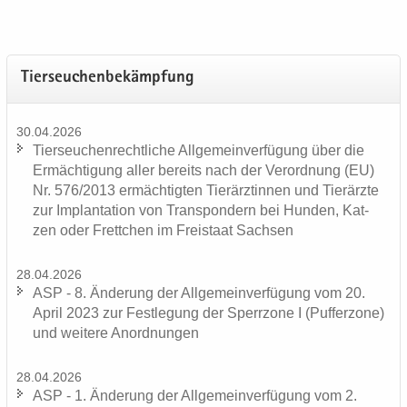
Tier­seu­chen­be­kämp­fung
30.04.2026
Tier­seu­chen­recht­li­che All­ge­mein­ver­fü­gung über die
Er­mäch­ti­gung aller be­reits nach der Ver­ord­nung (EU)
Nr. 576/2013 er­mäch­tig­ten Tier­ärz­tin­nen und Tier­ärz­te
zur Im­plan­ta­ti­on von Trans­pon­dern bei Hun­den, Kat­
zen oder Frett­chen im Frei­staat Sach­sen
28.04.2026
ASP - 8. Än­de­rung der All­ge­mein­ver­fü­gung vom 20.
April 2023 zur Fest­le­gung der Sperr­zo­ne I (Puf­fer­zo­ne)
und wei­te­re An­ord­nun­gen
28.04.2026
ASP - 1. Än­de­rung der All­ge­mein­ver­fü­gung vom 2.