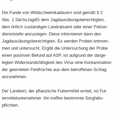
Die Funde von Wild­schwein­ka­da­vern sind gemäß § 2
Abs. 1 Sächs­JagdG dem Jagd­aus­übungs­be­rech­tig­ten,
dem ört­lich zu­stän­di­gen Land­rats­amt oder einer Po­li­zei­
dienst­stel­le an­zu­zei­gen. Diese in­for­mie­ren dann den
Jagd­aus­übungs­be­rech­tig­ten. Es wer­den Pro­ben ent­nom­
men und un­ter­sucht. Er­gibt die Un­ter­su­chung der Probe
einen po­si­ti­ven Be­fund auf ASP, ist auf­grund der dar­ge­
leg­ten Wi­der­stands­fä­hig­keit des Virus eine Kon­ta­mi­na­ti­on
der ge­ern­te­ten Feld­früch­te aus dem be­trof­fe­nen Schlag
an­zu­neh­men.
Der Land­wirt, der pflanz­li­che Fut­ter­mit­tel ern­tet, ist Fut­
ter­mit­tel­un­ter­neh­mer. Ihn tref­fen be­stimm­te Sorg­falts­
pflich­ten.