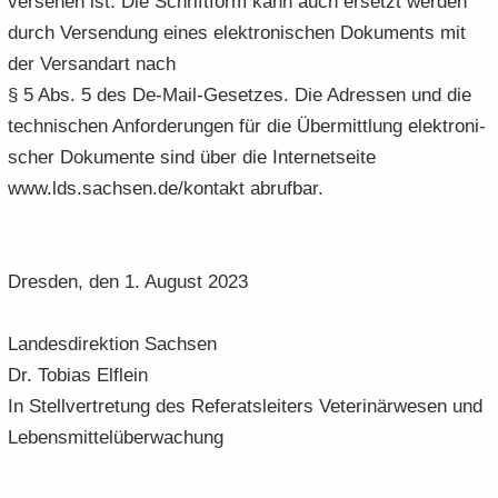
ver­se­hen ist. Die Schrift­form kann auch er­setzt wer­den
durch Ver­sen­dung eines elek­tro­ni­schen Do­ku­ments mit
der Ver­sand­art nach
§ 5 Abs. 5 des De-​Mail-Gesetzes. Die Adres­sen und die
tech­ni­schen An­for­de­run­gen für die Über­mitt­lung elek­tro­ni­
scher Do­ku­men­te sind über die In­ter­net­sei­te
www.lds.sach­sen.de/kon­takt ab­ruf­bar.
Dres­den, den 1. Au­gust 2023
Lan­des­di­rek­ti­on Sach­sen
Dr. To­bi­as Elf­lein
In Stell­ver­tre­tung des Re­fe­rats­lei­ters Ve­te­ri­när­we­sen und
Le­bens­mit­tel­über­wa­chung