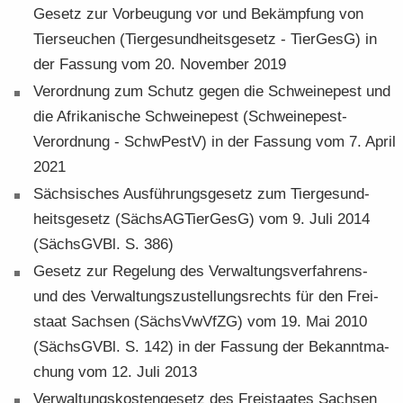
Ge­setz zur Vor­beu­gung vor und Be­kämp­fung von
Tier­seu­chen (Tier­ge­sund­heits­ge­setz - Tier­GesG) in
der Fas­sung vom 20. No­vem­ber 2019
Ver­ord­nung zum Schutz gegen die Schwei­ne­pest und
die Afri­ka­ni­sche Schwei­ne­pest (Schweinepest-​
Verordnung - SchwPestV) in der Fas­sung vom 7. April
2021
Säch­si­sches Aus­füh­rungs­ge­setz zum Tier­ge­sund­
heits­ge­setz (Säch­s­AG­Tier­GesG) vom 9. Juli 2014
(Sächs­GVBl. S. 386)
Ge­setz zur Re­ge­lung des Verwaltungsverfahrens-​
und des Ver­wal­tungs­zu­stel­lungs­rechts für den Frei­
staat Sach­sen (Sächs­VwVfZG) vom 19. Mai 2010
(Sächs­GVBl. S. 142) in der Fas­sung der Be­kannt­ma­
chung vom 12. Juli 2013
Ver­wal­tungs­kos­ten­ge­setz des Frei­staa­tes Sach­sen