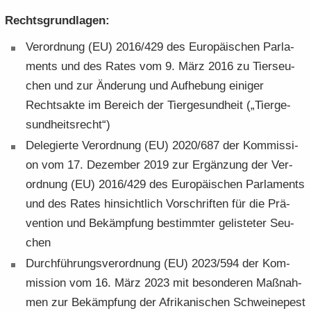
Rechts­grund­la­gen:
Ver­ord­nung (EU) 2016/429 des Eu­ro­päi­schen Par­la­
ments und des Rates vom 9. März 2016 zu Tier­seu­
chen und zur Än­de­rung und Auf­he­bung ei­ni­ger
Rechts­ak­te im Be­reich der Tier­ge­sund­heit („Tier­ge­
sund­heits­recht“)
De­le­gier­te Ver­ord­nung (EU) 2020/687 der Kom­mis­si­
on vom 17. De­zem­ber 2019 zur Er­gän­zung der Ver­
ord­nung (EU) 2016/429 des Eu­ro­päi­schen Par­la­ments
und des Rates hin­sicht­lich Vor­schrif­ten für die Prä­
ven­ti­on und Be­kämp­fung be­stimm­ter ge­lis­te­ter Seu­
chen
Durch­füh­rungs­ver­ord­nung (EU) 2023/594 der Kom­
mis­si­on vom 16. März 2023 mit be­son­de­ren Maß­nah­
men zur Be­kämp­fung der Afri­ka­ni­schen Schwei­ne­pest