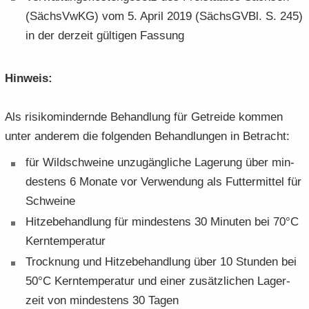
(Sächs­VwKG) vom 5. April 2019 (Sächs­GVBl. S. 245)
in der der­zeit gül­ti­gen Fas­sung
Hin­weis:
Als ri­si­ko­min­dern­de Be­hand­lung für Ge­trei­de kom­men
unter an­de­rem die fol­gen­den Be­hand­lun­gen in Be­tracht:
für Wild­schwei­ne un­zu­gäng­li­che La­ge­rung über min­
des­tens 6 Mo­na­te vor Ver­wen­dung als Fut­ter­mit­tel für
Schwei­ne
Hit­ze­be­hand­lung für min­des­tens 30 Mi­nu­ten bei 70°C
Kern­tem­pe­ra­tur
Trock­nung und Hit­ze­be­hand­lung über 10 Stun­den bei
50°C Kern­tem­pe­ra­tur und einer zu­sätz­li­chen La­ger­
zeit von min­des­tens 30 Tagen