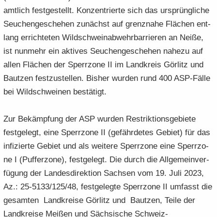
amt­lich fest­ge­stellt. Kon­zen­trier­te sich das ur­sprüng­li­che
Seu­chen­ge­sche­hen zu­nächst auf grenz­na­he Flä­chen ent­
lang er­rich­te­ten Wild­schwein­ab­wehr­bar­rie­ren an Neiße,
ist nun­mehr ein ak­ti­ves Seu­chen­ge­sche­hen na­he­zu auf
allen Flä­chen der Sperr­zo­ne II im Land­kreis Gör­litz und
Baut­zen fest­zu­stel­len. Bis­her wur­den rund 400 ASP-​Fälle
bei Wild­schwei­nen be­stä­tigt.
Zur Be­kämp­fung der ASP wur­den Re­strik­ti­ons­ge­bie­te
fest­ge­legt, eine Sperr­zo­ne II (ge­fähr­de­tes Ge­biet) für das
in­fi­zier­te Ge­biet und als wei­te­re Sperr­zo­ne eine Sperr­zo­
ne I (Puf­fer­zo­ne), fest­ge­legt. Die durch die All­ge­mein­ver­
fü­gung der Lan­des­di­rek­ti­on Sach­sen vom 19. Juli 2023,
Az.: 25-5133/125/48, fest­ge­leg­te Sperr­zo­ne II um­fasst die
ge­sam­ten Land­krei­se Gör­litz und Baut­zen, Teile der
Land­krei­se Mei­ßen und Säch­si­sche Schweiz-​