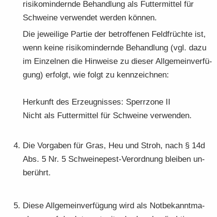
ri­si­ko­min­dern­de Be­hand­lung als Fut­ter­mit­tel für
Schwei­ne ver­wen­det wer­den kön­nen.
Die je­wei­li­ge Par­tie der be­trof­fe­nen Feld­früch­te ist,
wenn keine ri­si­ko­min­dern­de Be­hand­lung (vgl. dazu
im Ein­zel­nen die Hin­wei­se zu die­ser All­ge­mein­ver­fü­
gung) er­folgt, wie folgt zu kenn­zeich­nen:
Her­kunft des Er­zeug­nis­ses: Sperr­zo­ne II
Nicht als Fut­ter­mit­tel für Schwei­ne ver­wen­den.
Die Vor­ga­ben für Gras, Heu und Stroh, nach § 14d
Abs. 5 Nr. 5 Schweinepest-​Verordnung blei­ben un­
be­rührt.
Diese All­ge­mein­ver­fü­gung wird als Not­be­kannt­ma­