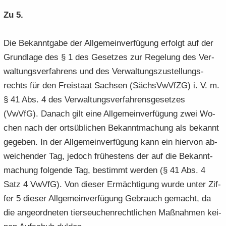
Zu 5.
Die Be­kannt­ga­be der All­ge­mein­ver­fü­gung er­folgt auf der
Grund­la­ge des § 1 des Ge­set­zes zur Re­ge­lung des Ver­
wal­tungs­ver­fah­rens und des Ver­wal­tungs­zu­stel­lungs­
rechts für den Frei­staat Sach­sen (Sächs­VwVfZG) i. V. m.
§ 41 Abs. 4 des Ver­wal­tungs­ver­fah­rens­ge­set­zes
(VwVfG). Da­nach gilt eine All­ge­mein­ver­fü­gung zwei Wo­
chen nach der orts­üb­li­chen Be­kannt­ma­chung als be­kannt
ge­ge­ben. In der All­ge­mein­ver­fü­gung kann ein hier­von ab­
wei­chen­der Tag, je­doch frü­hes­tens der auf die Be­kannt­
ma­chung fol­gen­de Tag, be­stimmt wer­den (§ 41 Abs. 4
Satz 4 VwVfG). Von die­ser Er­mäch­ti­gung wurde unter Zif­
fer 5 die­ser All­ge­mein­ver­fü­gung Ge­brauch ge­macht, da
die an­ge­ord­ne­ten tier­seu­chen­recht­li­chen Maß­nah­men kei­