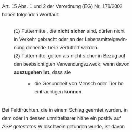
Art. 15 Abs. 1 und 2 der Ver­ord­nung (EG) Nr. 178/2002
haben fol­gen­den Wort­laut:
(1) Fut­ter­mit­tel, die
nicht si­cher
sind, dür­fen nicht
in Ver­kehr ge­bracht oder an der Le­bens­mit­tel­ge­win­
nung die­nen­de Tiere ver­füt­tert wer­den.
(2) Fut­ter­mit­tel gel­ten als nicht si­cher in Bezug auf
den be­ab­sich­tig­ten Ver­wen­dungs­zweck, wenn davon
aus­zu­ge­hen ist
, dass sie
die Ge­sund­heit von Mensch oder Tier be­
ein­träch­ti­gen
kön­nen
;
Bei Feld­früch­ten, die in einem Schlag ge­ern­tet wur­den, in
dem oder in des­sen un­mit­tel­ba­rer Nähe ein po­si­tiv auf
ASP ge­tes­te­tes Wild­schwein ge­fun­den wurde, ist davon