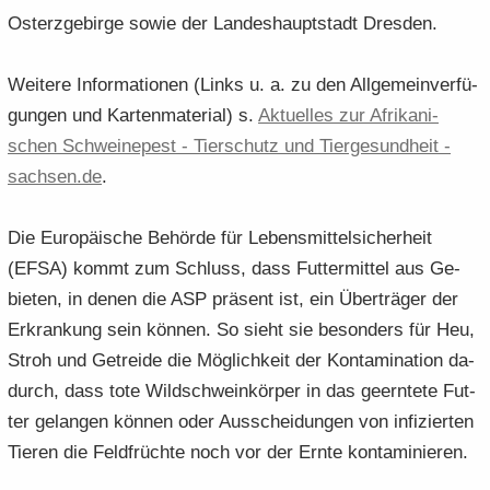
Osterzgebirge sowie der Lan­des­haupt­stadt Dres­den.
Wei­te­re In­for­ma­tio­nen (Links u. a. zu den All­ge­mein­ver­fü­
gun­gen und Kar­ten­ma­te­ri­al) s.
Ak­tu­el­les zur Afri­ka­ni­
schen Schwei­ne­pest -​ Tier­schutz und Tier­ge­sund­heit -​
sach­sen.​de
.
Die Eu­ro­päi­sche Be­hör­de für Le­bens­mit­tel­si­cher­heit
(EFSA) kommt zum Schluss, dass Fut­ter­mit­tel aus Ge­
bie­ten, in denen die ASP prä­sent ist, ein Über­trä­ger der
Er­kran­kung sein kön­nen. So sieht sie be­son­ders für Heu,
Stroh und Ge­trei­de die Mög­lich­keit der Kon­ta­mi­na­ti­on da­
durch, dass tote Wild­schwein­kör­per in das ge­ern­te­te Fut­
ter ge­lan­gen kön­nen oder Aus­schei­dun­gen von in­fi­zier­ten
Tie­ren die Feld­früch­te noch vor der Ernte kon­ta­mi­nie­ren.