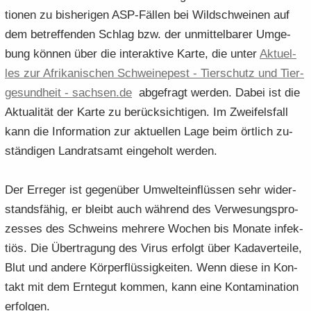
tio­nen zu bis­he­ri­gen ASP-​Fällen bei Wild­schwei­nen auf
dem be­tref­fen­den Schlag bzw. der un­mit­tel­ba­rer Um­ge­
bung kön­nen über die in­ter­ak­ti­ve Karte, die unter
Ak­tu­el­
les zur Afri­ka­ni­schen Schwei­ne­pest -​ Tier­schutz und Tier­
ge­sund­heit -​ sach­sen.​de
ab­ge­fragt wer­den. Dabei ist die
Ak­tua­li­tät der Karte zu be­rück­sich­ti­gen. Im Zwei­fels­fall
kann die In­for­ma­ti­on zur ak­tu­el­len Lage beim ört­lich zu­
stän­di­gen Land­rats­amt ein­ge­holt wer­den.
Der Er­re­ger ist ge­gen­über Um­welt­ein­flüs­sen sehr wi­der­
stands­fä­hig, er bleibt auch wäh­rend des Ver­we­sungs­pro­
zes­ses des Schweins meh­re­re Wo­chen bis Mo­na­te in­fek­
ti­ös. Die Über­tra­gung des Virus er­folgt über Ka­da­ver­tei­le,
Blut und an­de­re Kör­per­flüs­sig­kei­ten. Wenn diese in Kon­
takt mit dem Ern­te­gut kom­men, kann eine Kon­ta­mi­na­ti­on
er­fol­gen.