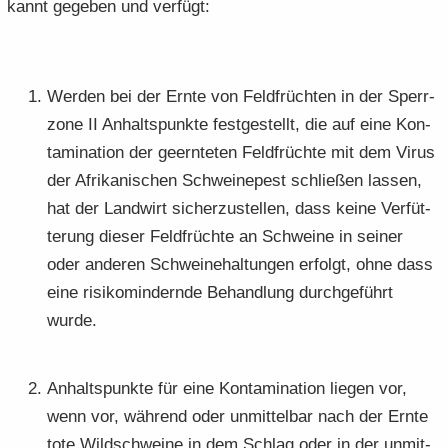
kannt ge­ge­ben und ver­fügt:
Wer­den bei der Ernte von Feld­früch­ten in der Sperr­
zo­ne II An­halts­punk­te fest­ge­stellt, die auf eine Kon­
ta­mi­na­ti­on der ge­ern­te­ten Feld­früch­te mit dem Virus
der Afri­ka­ni­schen Schwei­ne­pest schlie­ßen las­sen,
hat der Land­wirt si­cher­zu­stel­len, dass keine Ver­füt­
te­rung die­ser Feld­früch­te an Schwei­ne in sei­ner
oder an­de­ren Schwei­ne­hal­tun­gen er­folgt, ohne dass
eine ri­si­ko­min­dern­de Be­hand­lung durch­ge­führt
wurde.
An­halts­punk­te für eine Kon­ta­mi­na­ti­on lie­gen vor,
wenn vor, wäh­rend oder un­mit­tel­bar nach der Ernte
tote Wild­schwei­ne in dem Schlag oder in der un­mit­