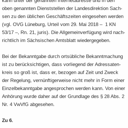
kann unter der ge­nann­ten In­ter­net­adres­se und in den
oben ge­nann­ten Dienst­stel­len der Lan­des­di­rek­ti­on Sach­
sen zu den üb­li­chen Ge­schäfts­zei­ten ein­ge­se­hen wer­den
(vgl. OVG Lü­ne­burg, Ur­teil vom 29. Mai 2018 – 1 KN
53/17 –, Rn. 21, juris). Die All­ge­mein­ver­fü­gung wird nach­
richt­lich im Säch­si­schen Amts­blatt wie­der­ge­ge­ben.
Bei der Be­kannt­ga­be durch orts­üb­li­che Be­kannt­ma­chung
ist zu be­rück­sich­ti­gen, dass vor­lie­gend der Adres­sa­ten­
kreis so groß ist, dass er, be­zo­gen auf Zeit und Zweck
der Re­ge­lung, ver­nünf­ti­ger­wei­se nicht mehr in Form einer
Ein­zel­be­kannt­ga­be an­ge­spro­chen wer­den kann. Von einer
An­hö­rung wurde daher auf der Grund­la­ge des § 28 Abs. 2
Nr. 4 VwVfG ab­ge­se­hen.
Zu 6.