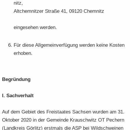
nitz,
Alt­chem­nit­zer Stra­ße 41, 09120 Chem­nitz
ein­ge­se­hen wer­den.
Für diese All­ge­mein­ver­fü­gung wer­den keine Kos­ten
er­ho­ben.
Be­grün­dung
I. Sach­ver­halt
Auf dem Ge­biet des Frei­staa­tes Sach­sen wur­den am 31.
Ok­to­ber 2020 in der Ge­mein­de Krausch­witz OT Pech­ern
(Land­kreis Gör­litz) erst­mals die ASP bei Wild­schwei­nen