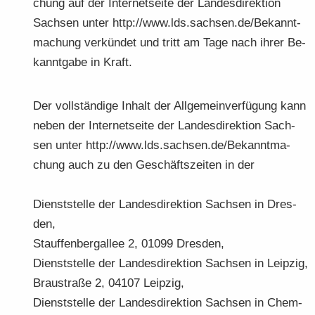
chung auf der In­ter­net­sei­te der Lan­des­di­rek­ti­on
Sach­sen unter http://www.lds.sach­sen.de/Be­kannt­
ma­chung ver­kün­det und tritt am Tage nach ihrer Be­
kannt­ga­be in Kraft.
Der voll­stän­di­ge In­halt der All­ge­mein­ver­fü­gung kann
neben der In­ter­net­sei­te der Lan­des­di­rek­ti­on Sach­
sen unter http://www.lds.sach­sen.de/Be­kannt­ma­
chung auch zu den Ge­schäfts­zei­ten in der
Dienst­stel­le der Lan­des­di­rek­ti­on Sach­sen in Dres­
den,
Stauf­fen­berg­al­lee 2, 01099 Dres­den,
Dienst­stel­le der Lan­des­di­rek­ti­on Sach­sen in Leip­zig,
Brau­stra­ße 2, 04107 Leip­zig,
Dienst­stel­le der Lan­des­di­rek­ti­on Sach­sen in Chem­