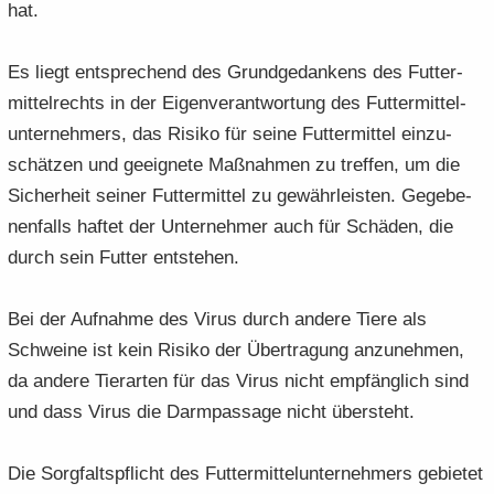
hat.
Es liegt ent­spre­chend des Grund­ge­dan­kens des Fut­ter­
mit­tel­rechts in der Ei­gen­ver­ant­wor­tung des Fut­ter­mit­tel­
un­ter­neh­mers, das Ri­si­ko für seine Fut­ter­mit­tel ein­zu­
schät­zen und ge­eig­ne­te Maß­nah­men zu tref­fen, um die
Si­cher­heit sei­ner Fut­ter­mit­tel zu ge­währ­leis­ten. Ge­ge­be­
nen­falls haf­tet der Un­ter­neh­mer auch für Schä­den, die
durch sein Fut­ter ent­ste­hen.
Bei der Auf­nah­me des Virus durch an­de­re Tiere als
Schwei­ne ist kein Ri­si­ko der Über­tra­gung an­zu­neh­men,
da an­de­re Tier­ar­ten für das Virus nicht emp­fäng­lich sind
und dass Virus die Darm­pas­sa­ge nicht über­steht.
Die Sorg­falts­pflicht des Fut­ter­mit­tel­un­ter­neh­mers ge­bie­tet