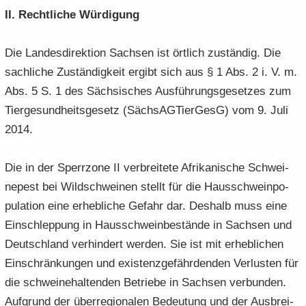
II. Recht­li­che Wür­di­gung
Die Lan­des­di­rek­ti­on Sach­sen ist ört­lich zu­stän­dig. Die
sach­li­che Zu­stän­dig­keit er­gibt sich aus § 1 Abs. 2 i. V. m.
Abs. 5 S. 1 des Säch­si­sches Aus­füh­rungs­ge­set­zes zum
Tier­ge­sund­heits­ge­setz (Säch­s­AG­Tier­GesG) vom 9. Juli
2014.
Die in der Sperr­zo­ne II ver­brei­te­te Afri­ka­ni­sche Schwei­
ne­pest bei Wild­schwei­nen stellt für die Haus­schwein­po­
pu­la­ti­on eine er­heb­li­che Ge­fahr dar. Des­halb muss eine
Ein­schlep­pung in Haus­schwein­be­stän­de in Sach­sen und
Deutsch­land ver­hin­dert wer­den. Sie ist mit er­heb­li­chen
Ein­schrän­kun­gen und exis­tenz­ge­fähr­den­den Ver­lus­ten für
die schwei­ne­hal­ten­den Be­trie­be in Sach­sen ver­bun­den.
Auf­grund der über­re­gio­na­len Be­deu­tung und der Aus­brei­