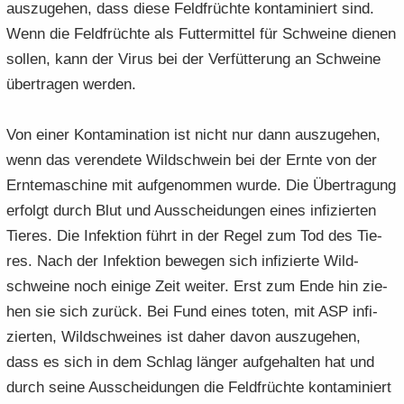
aus­zu­ge­hen, dass diese Feld­früch­te kon­ta­mi­niert sind.
Wenn die Feld­früch­te als Fut­ter­mit­tel für Schwei­ne die­nen
sol­len, kann der Virus bei der Ver­füt­te­rung an Schwei­ne
über­tra­gen wer­den.
Von einer Kon­ta­mi­na­ti­on ist nicht nur dann aus­zu­ge­hen,
wenn das ver­en­de­te Wild­schwein bei der Ernte von der
Ern­te­ma­schi­ne mit auf­ge­nom­men wurde. Die Über­tra­gung
er­folgt durch Blut und Aus­schei­dun­gen eines in­fi­zier­ten
Tie­res. Die In­fek­ti­on führt in der Regel zum Tod des Tie­
res. Nach der In­fek­ti­on be­we­gen sich in­fi­zier­te Wild­
schwei­ne noch ei­ni­ge Zeit wei­ter. Erst zum Ende hin zie­
hen sie sich zu­rück. Bei Fund eines toten, mit ASP in­fi­
zier­ten, Wild­schwei­nes ist daher davon aus­zu­ge­hen,
dass es sich in dem Schlag län­ger auf­ge­hal­ten hat und
durch seine Aus­schei­dun­gen die Feld­früch­te kon­ta­mi­niert