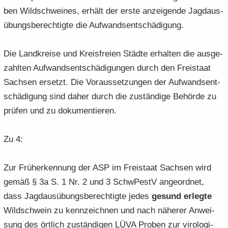
ben Wild­schwei­nes, er­hält der erste an­zei­gen­de Jagd­aus­
übungs­be­rech­tig­te die Auf­wands­ent­schä­di­gung.
Die Land­krei­se und Kreis­frei­en Städ­te er­hal­ten die aus­ge­
zahl­ten Auf­wands­ent­schä­di­gun­gen durch den Frei­staat
Sach­sen er­setzt. Die Vor­aus­set­zun­gen der Auf­wands­ent­
schä­di­gung sind daher durch die zu­stän­di­ge Be­hör­de zu
prü­fen und zu do­ku­men­tie­ren.
Zu 4:
Zur Früh­erken­nung der ASP im Frei­staat Sach­sen wird
gemäß § 3a S. 1 Nr. 2 und 3 SchwPestV an­ge­ord­net,
dass Jagd­aus­übungs­be­rech­tig­te jedes
ge­sund er­leg­te
Wild­schwein zu kenn­zeich­nen und nach nä­he­rer An­wei­
sung des ört­lich zu­stän­di­gen LÜVA Pro­ben zur vi­ro­lo­gi­