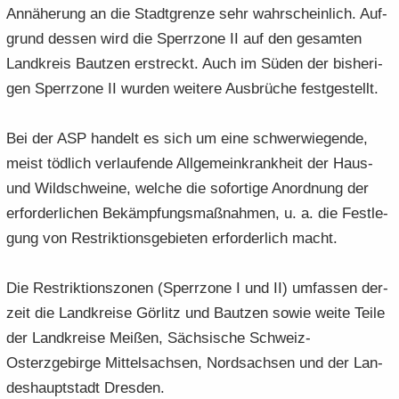
An­nä­he­rung an die Stadt­gren­ze sehr wahr­schein­lich. Auf­
grund des­sen wird die Sperr­zo­ne II auf den ge­sam­ten
Land­kreis Baut­zen er­streckt. Auch im Süden der bis­he­ri­
gen Sperr­zo­ne II wur­den wei­te­re Aus­brü­che fest­ge­stellt.
Bei der ASP han­delt es sich um eine schwer­wie­gen­de,
meist töd­lich ver­lau­fen­de All­ge­mein­krank­heit der Haus-
und Wild­schwei­ne, wel­che die so­for­ti­ge An­ord­nung der
er­for­der­li­chen Be­kämp­fungs­maß­nah­men, u. a. die Fest­le­
gung von Re­strik­ti­ons­ge­bie­ten er­for­der­lich macht.
Die Re­strik­ti­ons­zo­nen (Sperr­zo­ne I und II) um­fas­sen der­
zeit die Land­krei­se Gör­litz und Baut­zen sowie weite Teile
der Land­krei­se Mei­ßen, Säch­si­sche Schweiz-​
Osterzgebirge Mit­tel­sach­sen, Nord­sach­sen und der Lan­
des­haupt­stadt Dres­den.