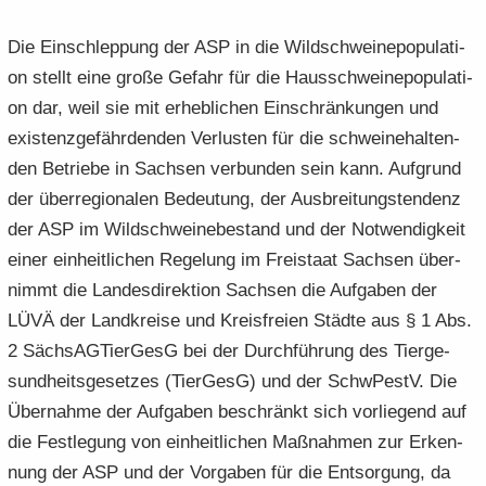
Die Ein­schlep­pung der ASP in die Wild­schweine­po­pu­la­ti­
on stellt eine große Ge­fahr für die Haus­schweine­po­pu­la­ti­
on dar, weil sie mit er­heb­li­chen Ein­schrän­kun­gen und
exis­tenz­ge­fähr­den­den Ver­lus­ten für die schwei­ne­hal­ten­
den Be­trie­be in Sach­sen ver­bun­den sein kann. Auf­grund
der über­re­gio­na­len Be­deu­tung, der Aus­brei­tungs­ten­denz
der ASP im Wild­schwei­ne­be­stand und der Not­wen­dig­keit
einer ein­heit­li­chen Re­ge­lung im Frei­staat Sach­sen über­
nimmt die Lan­des­di­rek­ti­on Sach­sen die Auf­ga­ben der
LÜVÄ der Land­krei­se und Kreis­frei­en Städ­te aus § 1 Abs.
2 Säch­s­AG­Tier­GesG bei der Durch­füh­rung des Tier­ge­
sund­heits­ge­set­zes (Tier­GesG) und der SchwPestV. Die
Über­nah­me der Auf­ga­ben be­schränkt sich vor­lie­gend auf
die Fest­le­gung von ein­heit­li­chen Maß­nah­men zur Er­ken­
nung der ASP und der Vor­ga­ben für die Ent­sor­gung, da