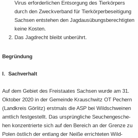
Virus er­for­der­li­chen Ent­sor­gung des Tier­kör­pers
durch den Zweck­ver­band für Tier­kör­per­be­sei­ti­gung
Sach­sen ent­ste­hen den Jagd­aus­übungs­be­rech­tig­ten
keine Kos­ten.
Das Jagd­recht bleibt un­be­rührt.
Be­grün­dung
I. Sach­ver­halt
Auf dem Ge­biet des Frei­staa­tes Sach­sen wurde am 31.
Ok­to­ber 2020 in der Ge­mein­de Krausch­witz OT Pech­ern
(Land­kreis Gör­litz) erst­mals die ASP bei Wild­schwei­nen
amt­lich fest­ge­stellt. Das ur­sprüng­li­che Seu­chen­ge­sche­
hen kon­zen­trier­te sich auf den Be­reich an der Gren­ze zu
Polen öst­lich der ent­lang der Neiße er­rich­te­ten Wild­