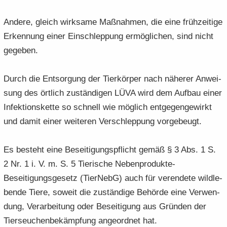
An­de­re, gleich wirk­sa­me Maß­nah­men, die eine früh­zei­ti­ge
Er­ken­nung einer Ein­schlep­pung er­mög­li­chen, sind nicht
ge­ge­ben.
Durch die Ent­sor­gung der Tier­kör­per nach nä­he­rer An­wei­
sung des ört­lich zu­stän­di­gen LÜVA wird dem Auf­bau einer
In­fek­ti­ons­ket­te so schnell wie mög­lich ent­ge­gen­ge­wirkt
und damit einer wei­te­ren Ver­schlep­pung vor­ge­beugt.
Es be­steht eine Be­sei­ti­gungs­pflicht gemäß § 3 Abs. 1 S.
2 Nr. 1 i. V. m. S. 5 Tie­ri­sche Nebenprodukte-​
Beseitigungsgesetz (Tier­NebG) auch für ver­en­de­te wild­le­
ben­de Tiere, so­weit die zu­stän­di­ge Be­hör­de eine Ver­wen­
dung, Ver­ar­bei­tung oder Be­sei­ti­gung aus Grün­den der
Tier­seu­chen­be­kämp­fung an­ge­ord­net hat.