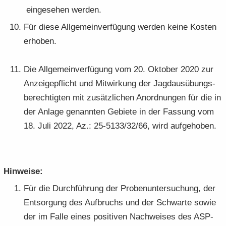
ein­ge­se­hen wer­den.
Für diese All­ge­mein­ver­fü­gung wer­den keine Kos­ten
er­ho­ben.
Die All­ge­mein­ver­fü­gung vom 20. Ok­to­ber 2020 zur
An­zei­ge­pflicht und Mit­wir­kung der Jagd­aus­übungs­
be­rech­tig­ten mit zu­sätz­li­chen An­ord­nun­gen für die in
der An­la­ge ge­nann­ten Ge­bie­te in der Fas­sung vom
18. Juli 2022, Az.: 25-5133/32/66, wird auf­ge­ho­ben.
Hin­wei­se:
Für die Durch­füh­rung der Pro­ben­un­ter­su­chung, der
Ent­sor­gung des Auf­bruchs und der Schwar­te sowie
der im Falle eines po­si­ti­ven Nach­wei­ses des ASP-​