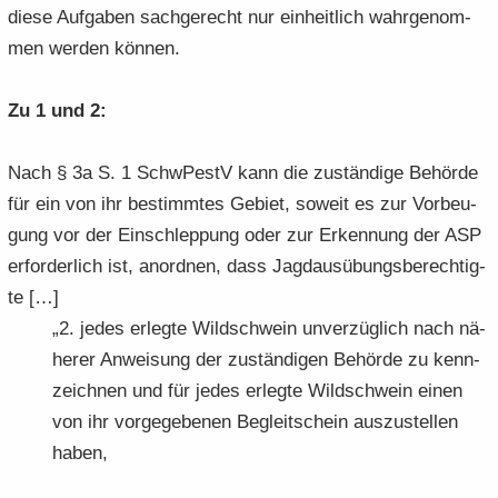
diese Auf­ga­ben sach­ge­recht nur ein­heit­lich wahr­ge­nom­
men wer­den kön­nen.
Zu 1 und 2:
Nach § 3a S. 1 SchwPestV kann die zu­stän­di­ge Be­hör­de
für ein von ihr be­stimm­tes Ge­biet, so­weit es zur Vor­beu­
gung vor der Ein­schlep­pung oder zur Er­ken­nung der ASP
er­for­der­lich ist, an­ord­nen, dass Jagd­aus­übungs­be­rech­tig­
te […]
„2. jedes er­leg­te Wild­schwein un­ver­züg­lich nach nä­
he­rer An­wei­sung der zu­stän­di­gen Be­hör­de zu kenn­
zeich­nen und für jedes er­leg­te Wild­schwein einen
von ihr vor­ge­ge­be­nen Be­gleit­schein aus­zu­stel­len
haben,