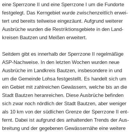
eine Sperr­zo­ne II und eine Sperr­zo­ne I um die Fund­or­te
fest­ge­legt. Das Kern­ge­biet wurde zwi­schen­zeit­lich er­wei­
tert und be­reits teil­wei­se ein­ge­zäunt. Auf­grund wei­te­rer
Aus­brü­che wur­den die Re­strik­ti­ons­ge­bie­te in den Land­
krei­sen Baut­zen und Mei­ßen er­wei­tert.
Seit­dem gibt es in­ner­halb der Sperr­zo­ne II re­gel­mä­ßi­ge
ASP-​Nachweise. In den letz­ten Wo­chen wur­den neue
Aus­brü­che im Land­kreis Baut­zen, ins­be­son­de­re in und
um die Ge­mein­de Lohsa fest­ge­stellt. Es han­delt sich um
ein Ge­biet mit zahl­rei­chen Ge­wäs­sern, wel­che bis an die
Stadt Baut­zen her­an­rei­chen. Diese Aus­brü­che be­fin­den
sich zwar noch nörd­lich der Stadt Baut­zen, aber we­ni­ger
als 10 km von der süd­li­chen Gren­ze der Sperr­zo­ne II ent­
fernt. Dabei ist auf­grund des an­hal­ten­den Trends der Aus­
brei­tung und der ge­ge­be­nen Ge­wäs­ser­nä­he eine wei­te­re