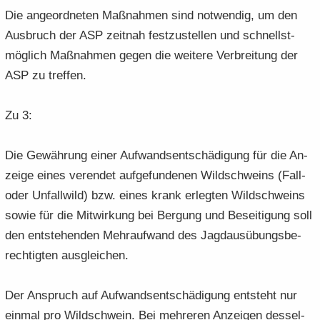
Die an­ge­ord­ne­ten Maß­nah­men sind not­wen­dig, um den
Aus­bruch der ASP zeit­nah fest­zu­stel­len und schnellst­
mög­lich Maß­nah­men gegen die wei­te­re Ver­brei­tung der
ASP zu tref­fen.
Zu 3:
Die Ge­wäh­rung einer Auf­wands­ent­schä­di­gung für die An­
zei­ge eines ver­en­det auf­ge­fun­de­nen Wild­schweins (Fall-
oder Un­fall­wild) bzw. eines krank er­leg­ten Wild­schweins
sowie für die Mit­wir­kung bei Ber­gung und Be­sei­ti­gung soll
den ent­ste­hen­den Mehr­auf­wand des Jagd­aus­übungs­be­
rech­tig­ten aus­glei­chen.
Der An­spruch auf Auf­wands­ent­schä­di­gung ent­steht nur
ein­mal pro Wild­schwein. Bei meh­re­ren An­zei­gen des­sel­