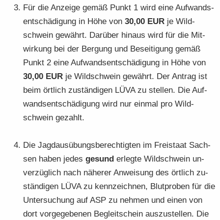
Für die An­zei­ge gemäß Punkt 1 wird eine Auf­wands­
ent­schä­di­gung in Höhe von
30,00 EUR
je Wild­
schwein ge­währt. Dar­über hin­aus wird für die Mit­
wir­kung bei der Ber­gung und Be­sei­ti­gung gemäß
Punkt 2 eine Auf­wands­ent­schä­di­gung in Höhe von
30,00 EUR
je Wild­schwein ge­währt. Der An­trag ist
beim ört­lich zu­stän­di­gen LÜVA zu stel­len. Die Auf­
wands­ent­schä­di­gung wird nur ein­mal pro Wild­
schwein ge­zahlt.
Die Jagd­aus­übungs­be­rech­tig­ten im Frei­staat Sach­
sen haben jedes
ge­sund
er­leg­te Wild­schwein un­
ver­züg­lich nach nä­he­rer An­wei­sung des ört­lich zu­
stän­di­gen LÜVA zu kenn­zeich­nen, Blut­pro­ben für die
Un­ter­su­chung auf ASP zu neh­men und einen von
dort vor­ge­ge­be­nen Be­gleit­schein aus­zu­stel­len. Die