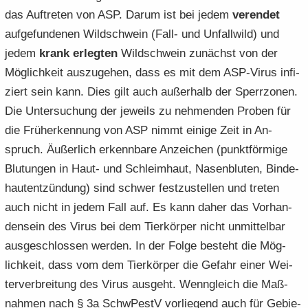
das Auf­tre­ten von ASP. Darum ist bei jedem
ver­en­det
auf­ge­fun­de­nen Wild­schwein (Fall- und Un­fall­wild) und
jedem
krank er­leg­ten
Wild­schwein zu­nächst von der
Mög­lich­keit aus­zu­ge­hen, dass es mit dem ASP-​Virus in­fi­
ziert sein kann. Dies gilt auch au­ßer­halb der Sperr­zo­nen.
Die Un­ter­su­chung der je­weils zu neh­men­den Pro­ben für
die Früh­erken­nung von ASP nimmt ei­ni­ge Zeit in An­
spruch. Äu­ßer­lich er­kenn­ba­re An­zei­chen (punkt­för­mi­ge
Blu­tun­gen in Haut- und Schleim­haut, Na­sen­blu­ten, Bin­de­
haut­ent­zün­dung) sind schwer fest­zu­stel­len und tre­ten
auch nicht in jedem Fall auf. Es kann daher das Vor­han­
den­sein des Virus bei dem Tier­kör­per nicht un­mit­tel­bar
aus­ge­schlos­sen wer­den. In der Folge be­steht die Mög­
lich­keit, dass vom dem Tier­kör­per die Ge­fahr einer Wei­
ter­ver­brei­tung des Virus aus­geht. Wenn­gleich die Maß­
nah­men nach § 3a SchwPestV vor­lie­gend auch für Ge­bie­