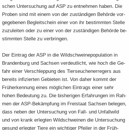
schen Un­ter­su­chung auf ASP zu ent­neh­men haben. Die
Pro­ben sind mit einem von der zu­stän­di­gen Be­hör­de vor­
ge­ge­be­nen Be­gleit­schein einer von ihr be­stimm­ten Stel­le
zu­zu­lei­ten oder zu einer von der zu­stän­di­gen Be­hör­de be­
stimm­ten Stel­le zu ver­brin­gen.
Der Ein­trag der ASP in die Wild­schweine­po­pu­la­ti­on in
Bran­den­burg und Sach­sen ver­deut­licht, wie hoch die Ge­
fahr einer Ver­schlep­pung des Tier­seu­chen­er­re­gers aus
be­reits in­fi­zier­ten Ge­bie­ten ist. Von daher kommt der
Früh­erken­nung eines mög­li­chen Ein­trags einer sehr
hohen Be­deu­tung zu. Die bis­he­ri­gen Er­fah­run­gen im Rah­
men der ASP-​Bekämpfung im Frei­staat Sach­sen be­le­gen,
dass neben der Un­ter­su­chung von Fall- und Un­fall­wild
und von krank er­leg­ten Wild­schwei­nen die Un­ter­su­chung
ge­sund er­leg­ter Tiere ein wich­ti­ger Pfei­ler in der Früh­