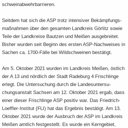
schwein­ab­wehr­bar­rie­ren.
Seit­dem hat sich die ASP trotz in­ten­si­ver Be­kämp­fungs­
maß­nah­men über den ge­sam­ten Land­kreis Gör­litz sowie
Teile der Land­krei­se Baut­zen und Mei­ßen aus­ge­brei­tet.
Bis­her wur­den seit Be­ginn des ers­ten ASP-​Nachweises in
Sa­chen ca. 1700-​Fälle bei Wild­schwei­nen be­stä­tigt.
Am 5. Ok­to­ber 2021 wur­den im Land­kreis Mei­ßen, öst­lich
der A 13 und nörd­lich der Stadt Ra­de­burg 4 Frisch­lin­ge
er­legt. Die Un­ter­su­chung durch die Lan­des­un­ter­su­
chungs­an­stalt Sach­sen am 12. Ok­to­ber 2021 ergab, dass
einer die­ser Frisch­lin­ge ASP po­si­tiv war. Das Friedrich-​
Loeffler-Institut (FLI) hat das Er­geb­nis be­stä­tigt. Am 13.
Ok­to­ber 2021 wurde der Aus­bruch der ASP im Land­kreis
Mei­ßen amt­lich fest­ge­stellt. Es wurde ein Kern­ge­biet,