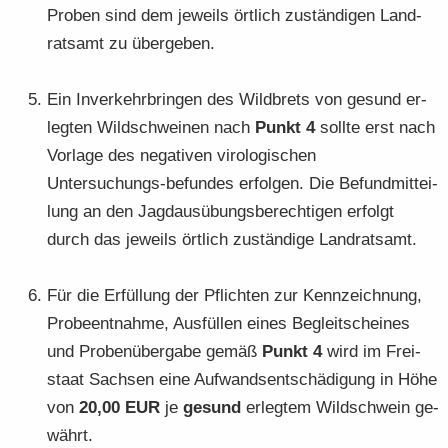
Pro­ben sind dem je­weils ört­lich zu­stän­di­gen Land­
rats­amt zu über­ge­ben.
Ein In­ver­kehr­brin­gen des Wild­brets von ge­sund er­
leg­ten Wild­schwei­nen nach
Punkt 4
soll­te erst nach
Vor­la­ge des ne­ga­ti­ven vi­ro­lo­gi­schen
Untersuchungs-​befundes er­fol­gen. Die Be­fund­mit­tei­
lung an den Jagd­aus­übungs­be­rech­ti­gen er­folgt
durch das je­weils ört­lich zu­stän­di­ge Land­rats­amt.
Für die Er­fül­lung der Pflich­ten zur Kenn­zeich­nung,
Pro­be­ent­nah­me, Aus­fül­len eines Be­gleit­schei­nes
und Pro­ben­über­ga­be gemäß
Punkt
4
wird im Frei­
staat Sach­sen eine Auf­wands­ent­schä­di­gung in Höhe
von
20,00 EUR
je
ge­sund
er­leg­tem Wild­schwein ge­
währt.