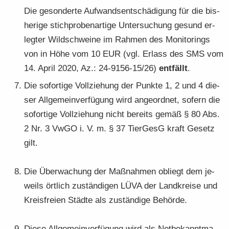
Die ge­son­der­te Auf­wands­ent­schä­di­gung für die bis­
he­ri­ge stich­pro­ben­ar­ti­ge Un­ter­su­chung ge­sund er­
leg­ter Wild­schwei­ne im Rah­men des Mo­ni­to­rings
von in Höhe vom 10 EUR (vgl. Er­lass des SMS vom
14. April 2020, Az.: 24-9156-15/26)
ent­fällt
.
Die so­for­ti­ge Voll­zie­hung der Punk­te 1, 2 und 4 die­
ser All­ge­mein­ver­fü­gung wird an­ge­ord­net, so­fern die
so­for­ti­ge Voll­zie­hung nicht be­reits gemäß § 80 Abs.
2 Nr. 3 VwGO i. V. m. § 37 Tier­GesG kraft Ge­setz
gilt.
Die Über­wa­chung der Maß­nah­men ob­liegt dem je­
weils ört­lich zu­stän­di­gen LÜVA der Land­krei­se und
Kreis­frei­en Städ­te als zu­stän­di­ge Be­hör­de.
Diese All­ge­mein­ver­fü­gung wird als Not­be­kannt­ma­