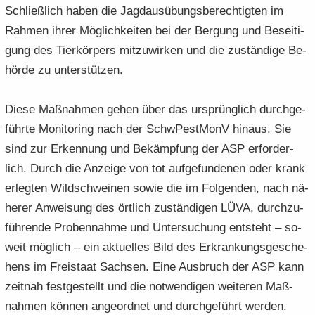
Schließ­lich haben die Jagd­aus­übungs­be­rech­tig­ten im
Rah­men ihrer Mög­lich­kei­ten bei der Ber­gung und Be­sei­ti­
gung des Tier­kör­pers mit­zu­wir­ken und die zu­stän­di­ge Be­
hör­de zu un­ter­stüt­zen.
Diese Maß­nah­men gehen über das ur­sprüng­lich durch­ge­
führ­te Mo­ni­to­ring nach der SchwPest­MonV hin­aus. Sie
sind zur Er­ken­nung und Be­kämp­fung der ASP er­for­der­
lich. Durch die An­zei­ge von tot auf­ge­fun­de­nen oder krank
er­leg­ten Wild­schwei­nen sowie die im Fol­gen­den, nach nä­
he­rer An­wei­sung des ört­lich zu­stän­di­gen LÜVA, durch­zu­
füh­ren­de Pro­ben­nah­me und Un­ter­su­chung ent­steht – so­
weit mög­lich – ein ak­tu­el­les Bild des Er­kran­kungs­ge­sche­
hens im Frei­staat Sach­sen. Eine Aus­bruch der ASP kann
zeit­nah fest­ge­stellt und die not­wen­di­gen wei­te­ren Maß­
nah­men kön­nen an­ge­ord­net und durch­ge­führt wer­den.