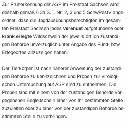
Zur Früh­erken­nung der ASP im Frei­staat Sach­sen wird
des­halb gemäß § 3a S. 1 Nr. 2, 3 und 5 SchwPestV an­ge­
ord­net, dass die Jagd­aus­übungs­be­rech­tig­ten im ge­sam­
ten Frei­staat Sach­sen jedes
ver­en­det
auf­ge­fun­de­ne oder
krank er­leg­te
Wild­schwein der je­weils ört­lich zu­stän­di­
gen Be­hör­de un­ver­züg­lich unter An­ga­be des Fund- bzw.
Er­le­ge­or­tes an­zu­zei­gen haben.
Der Tier­kör­per ist nach nä­he­rer An­wei­sung der zu­stän­di­
gen Be­hör­de zu kenn­zeich­nen und Pro­ben zur vi­ro­lo­gi­
schen Un­ter­su­chung auf ASP sind zu ent­neh­men. Die
Pro­ben sind mit einem von der zu­stän­di­gen Be­hör­de vor­
ge­ge­be­nen Be­gleit­schein einer von ihr be­stimm­ten Stel­le
zu­zu­lei­ten oder zu einer von der zu­stän­di­gen Be­hör­de be­
stimm­ten Stel­le zu ver­brin­gen.