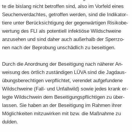
te die bis­lang nicht be­trof­fen sind, also im Vor­feld eines
Seu­chen­ver­dach­tes, ge­trof­fen wer­den, sind die In­di­ka­tor­
tie­re unter Be­rück­sich­ti­gung der ge­gen­wär­ti­gen Ri­si­ko­be­
wer­tung des FLI als po­ten­ti­ell in­fek­tiö­se Wild­schwei­ne
an­zu­se­hen und sind daher auch au­ßer­halb der Sperr­zo­
nen nach der Be­pro­bung un­schäd­lich zu be­sei­ti­gen.
Durch die An­ord­nung der Be­sei­ti­gung nach nä­he­rer An­
wei­sung des ört­lich zu­stän­di­gen LÜVA sind die Jagd­aus­
übungs­be­rech­ti­gen ver­pflich­tet, ver­en­det auf­ge­fun­de­ne
Wild­schwei­ne (Fall- und Un­fall­wild) sowie jedes krank er­
leg­te Wild­schwein dem Be­sei­ti­gungs­pflich­ti­gen zu über­
las­sen. Sie haben an der Be­sei­ti­gung im Rah­men ihrer
Mög­lich­kei­ten mit­zu­wir­ken mit bzw. die Maß­nah­me zu
dul­den.