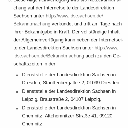
chung auf der In­ter­net­sei­te der Lan­des­di­rek­ti­on
Sach­sen unter
http:/​/​www.​lds.​sachsen.​de/​
Bekanntmachung
ver­kün­det und tritt am Tage nach
ihrer Be­kannt­ga­be in Kraft. Der voll­stän­di­ge In­halt
der All­ge­mein­ver­fü­gung kann neben der In­ter­net­sei­
te der Lan­des­di­rek­ti­on Sach­sen unter
http:/​/​www.​
lds.​sachsen.​de/​Bekanntmachung
auch zu den Ge­
schäfts­zei­ten in der
Dienst­stel­le der Lan­des­di­rek­ti­on Sach­sen in
Dres­den, Stauf­fen­berg­al­lee 2, 01099 Dres­den,
Dienst­stel­le der Lan­des­di­rek­ti­on Sach­sen in
Leip­zig, Brau­stra­ße 2, 04107 Leip­zig,
Dienst­stel­le der Lan­des­di­rek­ti­on Sach­sen in
Chem­nitz, Alt­chem­nit­zer Stra­ße 41, 09120
Chem­nitz