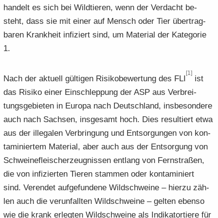
han­delt es sich bei Wild­tie­ren, wenn der Ver­dacht be­
steht, dass sie mit einer auf Mensch oder Tier über­trag­
ba­ren Krank­heit in­fi­ziert sind, um Ma­te­ri­al der Ka­te­go­rie
1.
[1]
Nach der ak­tu­ell gül­ti­gen Ri­si­ko­be­wer­tung des FLI
ist
das Ri­si­ko einer Ein­schlep­pung der ASP aus Ver­brei­
tungs­ge­bie­ten in Eu­ro­pa nach Deutsch­land, ins­be­son­de­re
auch nach Sach­sen, ins­ge­samt hoch. Dies re­sul­tiert etwa
aus der il­le­ga­len Ver­brin­gung und Ent­sor­gun­gen von kon­
ta­mi­nier­tem Ma­te­ri­al, aber auch aus der Ent­sor­gung von
Schwei­ne­flei­sch­er­zeug­nis­sen ent­lang von Fern­stra­ßen,
die von in­fi­zier­ten Tie­ren stam­men oder kon­ta­mi­niert
sind. Ver­en­det auf­ge­fun­de­ne Wild­schwei­ne – hier­zu zäh­
len auch die ver­un­fall­ten Wild­schwei­ne – gel­ten eben­so
wie die krank er­leg­ten Wild­schwei­ne als In­di­ka­tor­tie­re für