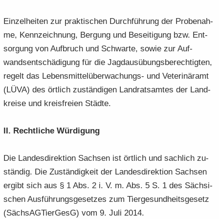
Ein­zel­hei­ten zur prak­ti­schen Durch­füh­rung der Pro­be­nah­
me, Kenn­zeich­nung, Ber­gung und Be­sei­ti­gung bzw. Ent­
sor­gung von Auf­bruch und Schwar­te, sowie zur Auf­
wands­ent­schä­di­gung für die Jagd­aus­übungs­be­rech­tig­ten,
re­gelt das Lebensmittelüberwachungs-​ und Ve­te­ri­när­amt
(LÜVA) des ört­lich zu­stän­di­gen Land­rats­am­tes der Land­
krei­se und kreis­frei­en Städ­te.
II. Recht­li­che Wür­di­gung
Die Lan­des­di­rek­ti­on Sach­sen ist ört­lich und sach­lich zu­
stän­dig. Die Zu­stän­dig­keit der Lan­des­di­rek­ti­on Sach­sen
er­gibt sich aus § 1 Abs. 2 i. V. m. Abs. 5 S. 1 des Säch­si­
schen Aus­füh­rungs­ge­set­zes zum Tier­ge­sund­heits­ge­setz
(Säch­s­AG­Tier­GesG) vom 9. Juli 2014.