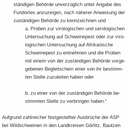
stän­di­gen Be­hör­de un­ver­züg­lich unter An­ga­be des
Fund­or­tes an­zu­zei­gen, nach nä­he­rer An­wei­sung der
zu­stän­di­gen Be­hör­de zu kenn­zeich­nen und
a. Pro­ben zur vi­ro­lo­gi­schen und se­ro­lo­gi­schen
Un­ter­su­chung auf Schwei­ne­pest oder zur vi­ro­
lo­gi­schen Un­ter­su­chung auf Afri­ka­ni­sche
Schwei­ne­pest zu ent­neh­men und die Pro­ben
mit einem von der zu­stän­di­gen Be­hör­de vor­ge­
ge­be­nen Be­gleit­schein einer von ihr be­stimm­
ten Stel­le zu­zu­lei­ten haben oder
b. zu einer von der zu­stän­di­gen Be­hör­de be­
stimm­ten Stel­le zu ver­brin­gen haben.“
Auf­grund zahl­rei­cher fest­ge­stell­ter Aus­brü­che der ASP
bei Wild­schwei­nen in den Land­krei­sen Gör­litz, Baut­zen