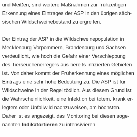
und Mei­ßen, sind wei­te­re Maß­nah­men zur früh­zei­ti­gen
Er­ken­nung eines Ein­tra­ges der ASP in den üb­ri­gen säch­
si­schen Wild­schwei­ne­be­stand zu er­grei­fen.
Der Ein­trag der ASP in die Wild­schweine­po­pu­la­ti­on in
Mecklenburg-​Vorpommern, Bran­den­burg und Sach­sen
ver­deut­licht, wie hoch die Ge­fahr einer Ver­schlep­pung
des Tier­seu­chen­er­re­gers aus be­reits in­fi­zier­ten Ge­bie­ten
ist. Von daher kommt der Früh­erken­nung eines mög­li­chen
Ein­trags eine sehr hohe Be­deu­tung zu. Die ASP ist für
Wild­schwei­ne in der Regel töd­lich. Aus die­sem Grund ist
die Wahr­schein­lich­keit, eine In­fek­ti­on bei totem, krank er­
leg­tem oder Un­fall­wild nach­zu­wei­sen, am höchs­ten.
Daher ist es an­ge­zeigt, das Mo­ni­to­ring bei die­sen so­ge­
nann­ten
In­di­ka­tor­tie­ren
zu in­ten­si­vie­ren.