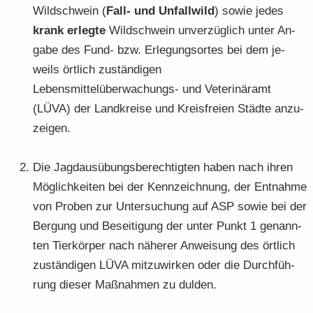
Wild­schwein (
Fall- und Un­fall­wild
) sowie jedes
krank er­leg­te
Wild­schwein un­ver­züg­lich unter An­
ga­be des Fund- bzw. Er­le­gungs­or­tes bei dem je­
weils ört­lich zu­stän­di­gen
Lebensmittelüberwachungs-​ und Ve­te­ri­när­amt
(LÜVA) der Land­krei­se und Kreis­frei­en Städ­te an­zu­
zei­gen.
Die Jagd­aus­übungs­be­rech­tig­ten haben nach ihren
Mög­lich­kei­ten bei der Kenn­zeich­nung, der Ent­nah­me
von Pro­ben zur Un­ter­su­chung auf ASP sowie bei der
Ber­gung und Be­sei­ti­gung der unter Punkt 1 ge­nann­
ten Tier­kör­per nach nä­he­rer An­wei­sung des ört­lich
zu­stän­di­gen LÜVA mit­zu­wir­ken oder die Durch­füh­
rung die­ser Maß­nah­men zu dul­den.