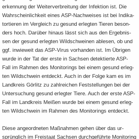
erken­nung der Wei­ter­ver­brei­tung der In­fek­ti­on ist. Die
Wahr­schein­lich­keit eines ASP-​Nachweises ist bei In­di­ka­
tor­tie­ren im Ver­gleich zu ge­sund er­leg­ten Tie­ren be­son­
ders hoch. Dar­über hin­aus lässt sich aus den Er­geb­nis­
sen der ge­sund er­leg­ten Wild­schwei­nen ab­le­sen, ob und
ggf. in­wie­weit das ASP-​Virus vor­han­den ist. Im Üb­ri­gen
wurde in der Tat der erste in Sach­sen de­tek­tier­te ASP-​
Fall im Rah­men des Mo­ni­to­rings bei einem ge­sund er­leg­
ten Wild­schwein ent­deckt. Auch in der Folge kam es im
Land­kreis Gör­litz zu zahl­rei­chen Fest­stel­lun­gen bei der
Un­ter­su­chung ge­sund er­leg­ter Tiere. Auch der erste ASP-​
Fall im Land­kreis Mei­ßen wurde bei einem ge­sund er­leg­
ten Wild­schwein im Rah­men des Mo­ni­to­rings ent­deckt.
Diese an­ge­ord­ne­ten Maß­nah­men gehen über das ur­
sprüng­lich im Frei­staat Sach­sen durch­ge­führ­te Mo­ni­to­ring