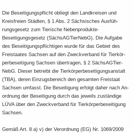
Die Be­sei­ti­gungs­pflicht ob­liegt den Land­krei­sen und
Kreis­frei­en Städ­ten, § 1 Abs. 2 Säch­si­sches Aus­füh­
rungs­ge­setz zum Tie­ri­sche Nebenprodukte-​
Beseitigungsgesetz (Säch­s­AG­Tier­NebG). Die Auf­ga­be
des Be­sei­ti­gungs­pflich­ti­gen wurde für das Ge­biet des
Frei­staa­tes Sach­sen auf den Zweck­ver­band für Tier­kör­
per­be­sei­ti­gung Sach­sen über­tra­gen, § 2 Säch­s­AG­Tier­
NebG. Die­ser be­treibt die Tier­kör­per­be­sei­ti­gungs­an­stalt
(TBA), deren Ein­zugs­be­reich den ge­sam­ten Frei­staat
Sach­sen um­fasst. Die Be­sei­ti­gung er­folgt daher nach An­
ord­nung der Be­sei­ti­gung durch das je­weils zu­stän­di­ge
LÜVA über den Zweck­ver­band für Tier­kör­per­be­sei­ti­gung
Sach­sen.
Gemäß Art. 8 a) v) der Ver­ord­nung (EG) Nr. 1069/2009