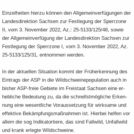
Ein­zel­hei­ten hier­zu kön­nen den All­ge­mein­ver­fü­gun­gen der
Lan­des­di­rek­ti­on Sach­sen zur Fest­le­gung der Sperr­zo­ne
II, vom 3. No­vem­ber 2022, Az.: 25-5133/125/48, sowie
der All­ge­mein­ver­fü­gung der Lan­des­di­rek­ti­on Sach­sen zur
Fest­le­gung der Sperr­zo­ne I, vom 3. No­vem­ber 2022, Az.
25-5133/125/31, ent­nom­men wer­den.
In der ak­tu­el­len Si­tua­ti­on kommt der Früh­erken­nung des
Ein­trags der ASP in die Wild­schweine­po­pu­la­ti­on auch in
bis­her ASP-​freie Ge­bie­te im Frei­staat Sach­sen eine er­
heb­li­che Be­deu­tung zu, da die schnellst­mög­li­che Er­ken­
nung eine we­sent­li­che Vor­aus­set­zung für wirk­sa­me und
ef­fek­ti­ve Be­kämp­fungs­maß­nah­men ist. Hier­bei hel­fen vor
allem die sog In­di­ka­tor­tie­re, das sind Fall­wild, Un­fall­wild
und krank er­leg­te Wild­schwei­ne.