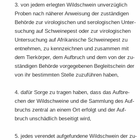
3. von jedem er­leg­ten Wild­schwein un­ver­züg­lich
Pro­ben nach nä­he­rer An­wei­sung der zu­stän­di­gen
Be­hör­de zur vi­ro­lo­gi­schen und se­ro­lo­gi­schen Un­ter­
su­chung auf Schwei­ne­pest oder zur vi­ro­lo­gi­schen
Un­ter­su­chung auf Afri­ka­ni­sche Schwei­ne­pest zu
ent­neh­men, zu kenn­zeich­nen und zu­sam­men mit
dem Tier­kör­per, dem Auf­bruch und dem von der zu­
stän­di­gen Be­hör­de vor­ge­ge­be­nen Be­gleit­schein der
von ihr be­stimm­ten Stel­le zu­zu­füh­ren haben,
4. dafür Sorge zu tra­gen haben, dass das Auf­bre­
chen der Wild­schwei­ne und die Samm­lung des Auf­
bruchs zen­tral an einem Ort er­folgt und der Auf­
bruch un­schäd­lich be­sei­tigt wird,
5. jedes ver­en­det auf­ge­fun­de­ne Wild­schwein der zu­