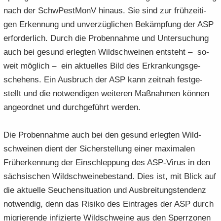
nach der SchwPest­MonV hin­aus. Sie sind zur früh­zei­ti­
gen Er­ken­nung und un­ver­züg­li­chen Be­kämp­fung der ASP
er­for­der­lich. Durch die Pro­ben­nah­me und Un­ter­su­chung
auch bei ge­sund er­leg­ten Wild­schwei­nen ent­steht – so­
weit mög­lich – ein ak­tu­el­les Bild des Er­kran­kungs­ge­
sche­hens. Ein Aus­bruch der ASP kann zeit­nah fest­ge­
stellt und die not­wen­di­gen wei­te­ren Maß­nah­men kön­nen
an­ge­ord­net und durch­ge­führt wer­den.
Die Pro­ben­nah­me auch bei den ge­sund er­leg­ten Wild­
schwei­nen dient der Si­cher­stel­lung einer ma­xi­ma­len
Früh­erken­nung der Ein­schlep­pung des ASP-​Virus in den
säch­si­schen Wild­schwei­ne­be­stand. Dies ist, mit Blick auf
die ak­tu­el­le Seu­chen­si­tua­ti­on und Aus­brei­tungs­ten­denz
not­wen­dig, denn das Ri­si­ko des Ein­tra­ges der ASP durch
mi­grie­ren­de in­fi­zier­te Wild­schwei­ne aus den Sperr­zo­nen