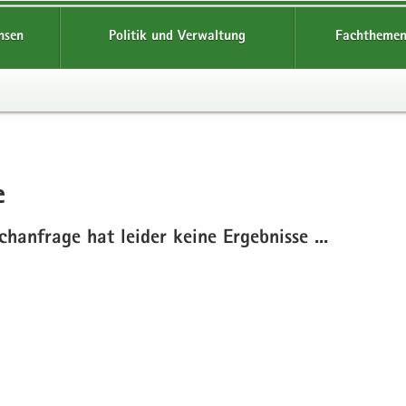
hsen
Politik und Verwaltung
Fachthemen
e
h­an­fra­ge hat lei­der keine Er­geb­nis­se ...