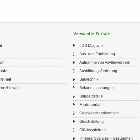
Verwandte Portale
ht
LDS-​Magazin
Aus- und Fort­bil­dung
sum
Auf­nah­me von Asyl­be­wer­bern
chutz
Aus­bil­dungs­för­de­rung
frei­heit
Bau­tech­nik
renz­hin­weis
Be­kannt­ma­chun­gen
Buß­geld­stel­le
För­der­por­tal
Geld­wä­sche­prä­ven­ti­on
Gleich­stel­lung
Glücks­spiel­recht
In­ne­res, So­zia­les + Ge­sund­heit