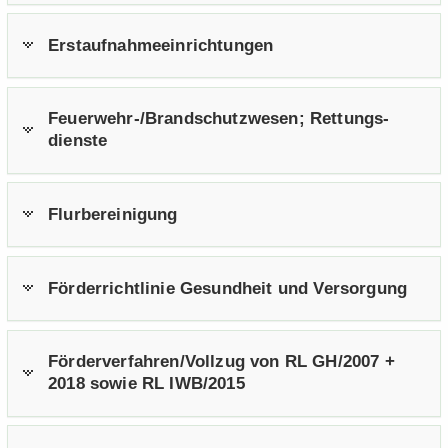
Erst­auf­nah­me­ein­rich­tun­gen
Feuerwehr-​/Brand­schutz­we­sen; Ret­tungs­
diens­te
Flur­be­rei­ni­gung
För­der­richt­li­nie Ge­sund­heit und Ver­sor­gung
För­der­ver­fah­ren/Voll­zug von RL GH/2007 +
2018 sowie RL IWB/2015