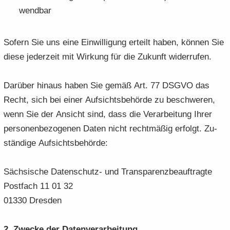
wend­bar
So­fern Sie uns eine Ein­wil­li­gung er­teilt haben, kön­nen Sie
diese je­der­zeit mit Wir­kung für die Zu­kunft wi­der­ru­fen.
Dar­über hin­aus haben Sie gemäß Art. 77 DSGVO das
Recht, sich bei einer Auf­sichts­be­hör­de zu be­schwe­ren,
wenn Sie der An­sicht sind, dass die Ver­ar­bei­tung Ihrer
per­so­nen­be­zo­ge­nen Daten nicht recht­mä­ßig er­folgt. Zu­
stän­di­ge Auf­sichts­be­hör­de:
Säch­si­sche Datenschutz-​ und Trans­pa­renz­be­auf­trag­te
Post­fach 11 01 32
01330 Dres­den
2. Zwe­cke der Da­ten­ver­ar­bei­tung