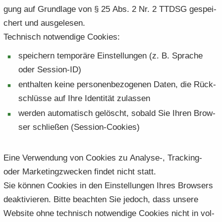
gung auf Grund­la­ge von § 25 Abs. 2 Nr. 2 TTDSG ge­spei­
chert und aus­ge­le­sen.
Tech­nisch not­wen­di­ge Coo­kies:
spei­chern tem­po­rä­re Ein­stel­lun­gen (z. B. Spra­che
oder Session-​ID)
ent­hal­ten keine per­so­nen­be­zo­ge­nen Daten, die Rück­
schlüs­se auf Ihre Iden­ti­tät zu­las­sen
wer­den au­to­ma­tisch ge­löscht, so­bald Sie Ihren Brow­
ser schlie­ßen (Session-​Cookies)
Eine Ver­wen­dung von Coo­kies zu Analyse-​, Tracking-​
oder Mar­ke­ting­zwe­cken fin­det nicht statt.
Sie kön­nen Coo­kies in den Ein­stel­lun­gen Ihres Brow­sers
de­ak­ti­vie­ren. Bitte be­ach­ten Sie je­doch, dass un­se­re
Web­site ohne tech­nisch not­wen­di­ge Coo­kies nicht in vol­