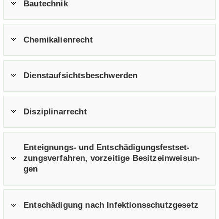
Bau­tech­nik
Che­mi­ka­li­en­recht
Dienst­auf­sichts­be­schwer­den
Dis­zi­pli­nar­recht
Enteignungs-​ und Ent­schä­di­gungs­fest­set­
zungs­ver­fah­ren, vor­zei­ti­ge Be­sitz­ein­wei­sun­
gen
Ent­schä­di­gung nach In­fek­ti­ons­schutz­ge­setz