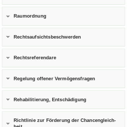
Raum­ord­nung
Rechts­auf­sichts­be­schwer­den
Rechts­re­fe­ren­da­re
Re­ge­lung of­fe­ner Ver­mö­gens­fra­gen
Re­ha­bi­li­tie­rung, Ent­schä­di­gung
Richt­li­nie zur För­de­rung der Chan­cen­gleich­
heit