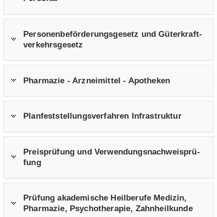
Per­so­nen­be­för­de­rungs­ge­setz und Gü­ter­kraft­
ver­kehrs­ge­setz
Phar­ma­zie - Arz­nei­mit­tel - Apo­the­ken
Plan­fest­stel­lungs­ver­fah­ren In­fra­struk­tur
Preis­prü­fung und Ver­wen­dungs­nach­weis­prü­
fung
Prü­fung aka­de­mi­sche Heil­be­ru­fe Me­di­zin,
Phar­ma­zie, Psy­cho­the­ra­pie, Zahn­heil­kun­de