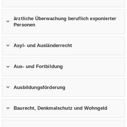
ärzt­li­che Über­wa­chung be­ruf­lich ex­po­nier­ter
Per­so­nen
Asyl- und Aus­län­der­recht
Aus- und Fort­bil­dung
Aus­bil­dungs­för­de­rung
Bau­recht, Denk­mal­schutz und Wohn­geld