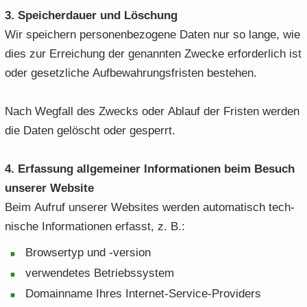
3. Spei­cher­dau­er und Lö­schung
Wir spei­chern per­so­nen­be­zo­ge­ne Daten nur so lange, wie
dies zur Er­rei­chung der ge­nann­ten Zwe­cke er­for­der­lich ist
oder ge­setz­li­che Auf­be­wah­rungs­fris­ten be­stehen.
Nach Weg­fall des Zwecks oder Ab­lauf der Fris­ten wer­den
die Daten ge­löscht oder ge­sperrt.
4. Er­fas­sung all­ge­mei­ner In­for­ma­tio­nen beim Be­such
un­se­rer Web­site
Beim Auf­ruf un­se­rer Web­sites wer­den au­to­ma­tisch tech­
ni­sche In­for­ma­tio­nen er­fasst, z. B.:
Brow­ser­typ und -​version
ver­wen­de­tes Be­triebs­sys­tem
Do­main­na­me Ihres Internet-​Service-Providers