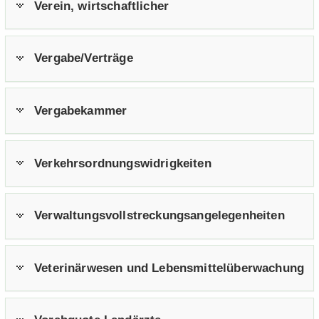
Ver­ein, wirt­schaft­li­cher
Ver­ga­be/Ver­trä­ge
Ver­ga­be­kam­mer
Ver­kehrs­ord­nungs­wid­rig­kei­ten
Ver­wal­tungs­voll­stre­ckungs­an­ge­le­gen­hei­ten
Ve­te­ri­när­we­sen und Le­bens­mit­tel­über­wa­chung