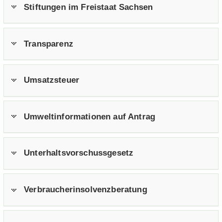
Stif­tun­gen im Frei­staat Sach­sen
Trans­pa­renz
Um­satz­steu­er
Um­welt­in­for­ma­tio­nen auf An­trag
Un­ter­halts­vor­schuss­ge­setz
Ver­brau­cher­insol­venz­be­ra­tung