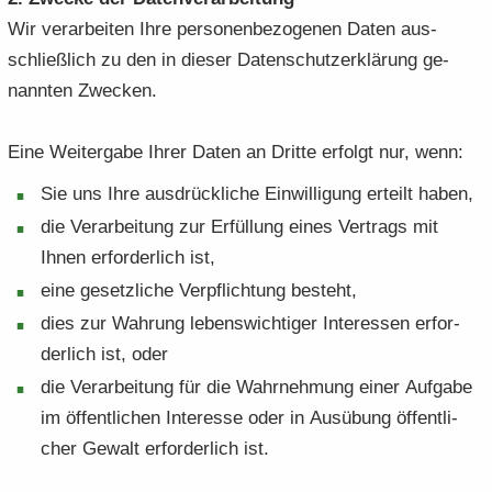
Wir ver­ar­bei­ten Ihre per­so­nen­be­zo­ge­nen Daten aus­
schließ­lich zu den in die­ser Da­ten­schutz­er­klä­rung ge­
nann­ten Zwe­cken.
Eine Wei­ter­ga­be Ihrer Daten an Drit­te er­folgt nur, wenn:
Sie uns Ihre aus­drück­li­che Ein­wil­li­gung er­teilt haben,
die Ver­ar­bei­tung zur Er­fül­lung eines Ver­trags mit
Ihnen er­for­der­lich ist,
eine ge­setz­li­che Ver­pflich­tung be­steht,
dies zur Wah­rung le­bens­wich­ti­ger In­ter­es­sen er­for­
der­lich ist, oder
die Ver­ar­bei­tung für die Wahr­neh­mung einer Auf­ga­be
im öf­fent­li­chen In­ter­es­se oder in Aus­übung öf­fent­li­
cher Ge­walt er­for­der­lich ist.