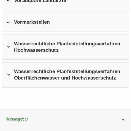
Vor­ab­quo­te Lan­d­ärz­te
Vor­merk­stel­len
Was­ser­recht­li­che Plan­fest­stel­lungs­ver­fah­ren
Hoch­was­ser­schutz
Was­ser­recht­li­che Plan­fest­stel­lungs­ver­fah­ren
Ober­flä­chen­was­ser und Hoch­was­ser­schutz
Herausgeber