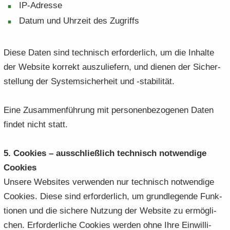
IP-​Adresse
Datum und Uhr­zeit des Zu­griffs
Diese Daten sind tech­nisch er­for­der­lich, um die In­hal­te
der Web­site kor­rekt aus­zu­lie­fern, und die­nen der Si­cher­
stel­lung der Sys­tem­si­cher­heit und -​stabilität.
Eine Zu­sam­men­füh­rung mit per­so­nen­be­zo­ge­nen Daten
fin­det nicht statt.
5. Coo­kies – aus­schließ­lich tech­nisch not­wen­di­ge
Coo­kies
Un­se­re Web­sites ver­wen­den nur tech­nisch not­wen­di­ge
Coo­kies. Diese sind er­for­der­lich, um grund­le­gen­de Funk­
tio­nen und die si­che­re Nut­zung der Web­site zu er­mög­li­
chen. Er­for­der­li­che Coo­kies wer­den ohne Ihre Ein­wil­li­