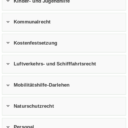
Kinder-​ und Ju­gend­hil­fe
Kom­mu­nal­recht
Kos­ten­fest­set­zung
Luftverkehrs-​ und Schiff­fahrts­recht
Mobilitätshilfe-​Darlehen
Na­tur­schutz­recht
Per­so­nal