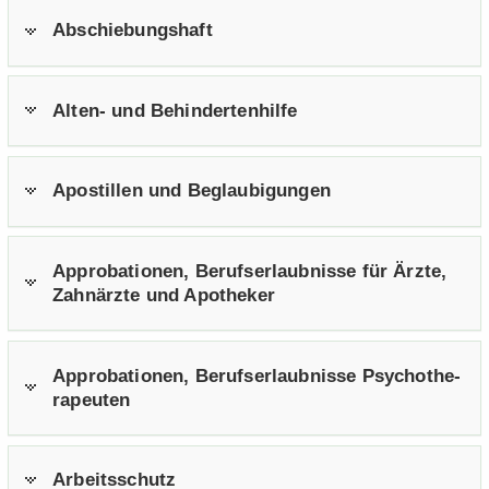
Ab­schie­bungs­haft
Alten-​ und Be­hin­der­ten­hil­fe
Apos­til­len und Be­glau­bi­gun­gen
Ap­pro­ba­tio­nen, Be­rufs­er­laub­nis­se für Ärzte,
Zahn­ärz­te und Apo­the­ker
Ap­pro­ba­tio­nen, Be­rufs­er­laub­nis­se Psy­cho­the­
ra­peu­ten
Ar­beits­schutz