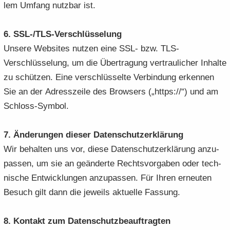
lem Um­fang nutz­bar ist.
6. SSL-/TLS-​Verschlüsselung
Un­se­re Web­sites nut­zen eine SSL- bzw. TLS-​
Verschlüsselung, um die Über­tra­gung ver­trau­li­cher In­hal­te
zu schüt­zen. Eine ver­schlüs­sel­te Ver­bin­dung er­ken­nen
Sie an der Adress­zei­le des Brow­sers („https://“) und am
Schloss-​Symbol.
7. Än­de­run­gen die­ser Da­ten­schutz­er­klä­rung
Wir be­hal­ten uns vor, diese Da­ten­schutz­er­klä­rung an­zu­
pas­sen, um sie an ge­än­der­te Rechts­vor­ga­ben oder tech­
ni­sche Ent­wick­lun­gen an­zu­pas­sen. Für Ihren er­neu­ten
Be­such gilt dann die je­weils ak­tu­el­le Fas­sung.
8. Kon­takt zum Da­ten­schutz­be­auf­trag­ten