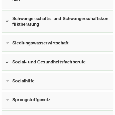
Schwangerschafts-​ und Schwan­ger­schafts­kon­
flikt­be­ra­tung
Sied­lungs­was­ser­wirt­schaft
Sozial-​ und Ge­sund­heits­fach­be­ru­fe
So­zi­al­hil­fe
Spreng­stoff­ge­setz