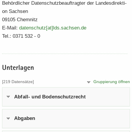
Be­hörd­li­cher Da­ten­schutz­be­auf­trag­ter der Lan­des­di­rek­ti­
on Sach­sen
09105 Chem­nitz
E-​Mail:
da­ten­schutz[at]lds.​sachsen.​de
Tel.: 0371 532 - 0
Un­ter­la­gen
[219 Da­ten­sät­ze]
Grup­pie­rung öff­nen
Abfall-​ und Bo­den­schutz­recht
Ab­ga­ben