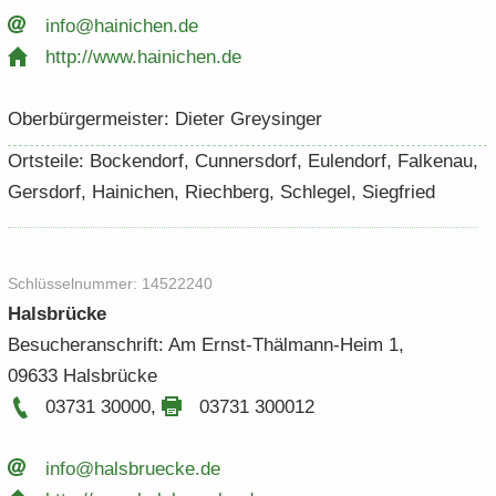
info@hai­ni­chen.​de
http:/​/​www.​hainichen.​de
Ober­bür­ger­meis­ter: Die­ter Grey­sin­ger
Orts­tei­le: Bo­cken­dorf, Cun­ners­dorf, Eu­len­dorf, Fal­ken­au,
Gers­dorf, Hai­ni­chen, Riech­berg, Schle­gel, Sieg­fried
Schlüs­sel­num­mer: 14522240
Hals­brü­cke
Be­su­cher­an­schrift: Am Ernst-​Thälmann-Heim 1,
09633 Hals­brü­cke
03731 30000
,
03731 300012
info@hals­bru­ecke.​de