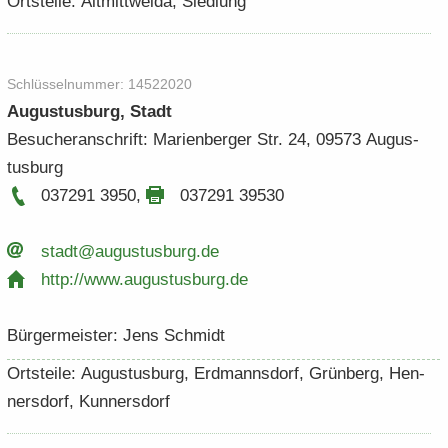
Orts­tei­le: Alt­mitt­wei­da, Sied­lung
Schlüs­sel­num­mer: 14522020
Au­gus­tus­burg, Stadt
Be­su­cher­an­schrift: Ma­ri­en­ber­ger Str. 24, 09573 Au­gus­
tus­burg
037291 3950
,
037291 39530
stadt@au­gus­tus­burg.​de
http:/​/​www.​augustusburg.​de
Bür­ger­meis­ter: Jens Schmidt
Orts­tei­le: Au­gus­tus­burg, Erd­manns­dorf, Grün­berg, Hen­
ners­dorf, Kun­ners­dorf