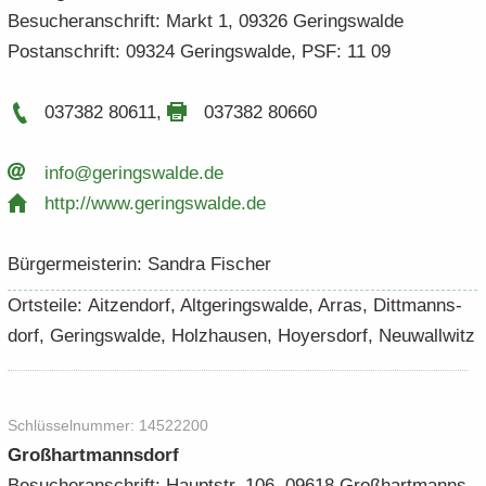
Be­su­cher­an­schrift: Markt 1, 09326 Ge­rings­wal­de
Post­an­schrift: 09324 Ge­rings­wal­de, PSF: 11 09
037382 80611
,
037382 80660
info@ge­rings­wal­de.​de
http:/​/​www.​geringswalde.​de
Bür­ger­meis­te­rin: San­dra Fi­scher
Orts­tei­le: Aitzen­dorf, Alt­ge­rings­wal­de, Arras, Ditt­manns­
dorf, Ge­rings­wal­de, Holz­hau­sen, Ho­yers­dorf, Neu­wall­witz
Schlüs­sel­num­mer: 14522200
Groß­hart­manns­dorf
Be­su­cher­an­schrift: Haupt­str. 106, 09618 Groß­hart­manns­