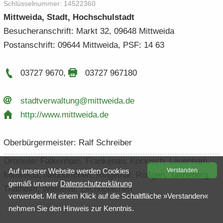
Schlüs­sel­num­mer: 14522360
Mitt­wei­da, Stadt, Hoch­schul­stadt
Be­su­cher­an­schrift: Markt 32, 09648 Mitt­wei­da
Post­an­schrift: 09644 Mitt­wei­da, PSF: 14 63
03727 9670
,
03727 967180
stadt­ver­wal­tung@mitt­wei­da.​de
http:/​/​www.​mittweida.​de
Ober­bür­ger­meis­ter: Ralf Schrei­ber
Orts­tei­le: Fal­ken­hain, Fran­ken­au, Ko­ckisch, Lau­en­hain,
Auf un­se­rer Web­site wer­den Coo­kies
Ver­stan­den
Mitt­wei­da, Neu­dörf­chen, Rin­ge­thal, Röß­gen, Tan­ne­berg,
gemäß un­se­rer
Da­ten­schutz­er­klä­rung
Thal­heim, Weiß­thal, Zschöp­pi­chen
ver­wen­det. Mit einem Klick auf die Schalt­flä­che »Ver­stan­den«
neh­men Sie den Hin­weis zur Kennt­nis.