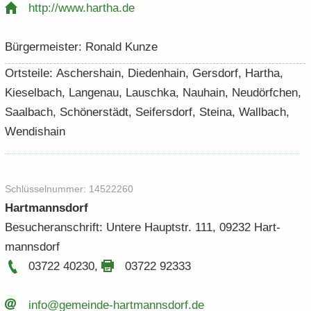
http:/​/​www.​hartha.​de
Bür­ger­meis­ter: Ro­nald Kunze
Orts­tei­le: Aschers­hain, Di­eden­hain, Gers­dorf, Har­tha,
Kie­sel­bach, Lan­ge­nau, Lausch­ka, Nau­hain, Neu­dörf­chen,
Saal­bach, Schö­ner­städt, Sei­fers­dorf, Stei­na, Wall­bach,
Wen­dis­hain
Schlüs­sel­num­mer: 14522260
Hart­manns­dorf
Be­su­cher­an­schrift: Un­te­re Haupt­str. 111, 09232 Hart­
manns­dorf
03722 40230
,
03722 92333
info@gemeinde-​​hartmannsdorf.​de