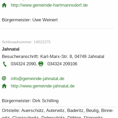
http:/​/​www.​gemeinde-​​hartmannsdorf.​de
Bür­ger­meis­ter: Uwe Wei­nert
Schlüs­sel­num­mer: 14522275
Jahna­tal
Be­su­cher­an­schrift: Karl-​Marx-Str. 8, 04749 Jahna­tal
034324 2090
,
034324 209106
info@gemeinde-​​jahnatal.​de
http:/​/​www.​gemeinde-​​jahnatal.​de
Bür­ger­meis­ter: Dirk Schil­ling
Orts­tei­le: Au­er­schütz, Au­ter­witz, Ba­de­ritz, Beu­tig, Bin­ne­
witz, Clanz­schwitz, Delm­schütz, Döh­len, Dürr­weit­z­