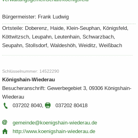
Bür­ger­meis­ter: Frank Lud­wig
Orts­tei­le: Do­be­renz, Haide, Klein-​Seuphan, Kö­nigs­feld,
Kött­witzsch, Leupahn, Leu­ten­hain, Schwarz­bach,
Seupahn, Stolls­dorf, Wal­des­höh, Wei­ditz, Weiß­bach
Schlüs­sel­num­mer: 14522290
Königshain-​Wiederau
Be­su­cher­an­schrift: Ge­wer­be­ge­biet 3, 09306 Königshain-​
Wiederau
037202 8040
,
037202 80418
ge­mein­de@koenigshain-​​wiederau.​de
http:/​/​www.​koenigshain-​​wiederau.​de