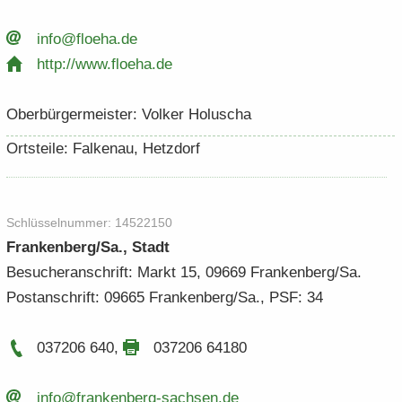
info@flo­eha.​de
http:/​/​www.​floeha.​de
Ober­bür­ger­meis­ter: Vol­ker Ho­lu­scha
Orts­tei­le: Fal­ken­au, Hetz­dorf
Schlüs­sel­num­mer: 14522150
Fran­ken­berg/Sa., Stadt
Be­su­cher­an­schrift: Markt 15, 09669 Fran­ken­berg/Sa.
Post­an­schrift: 09665 Fran­ken­berg/Sa., PSF: 34
037206 640
,
037206 64180
info@frankenberg-​​sachsen.​de