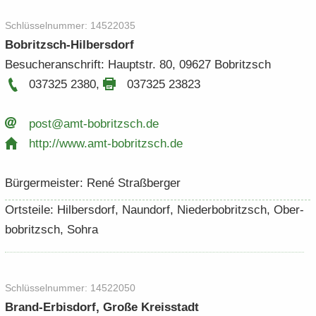
Schlüs­sel­num­mer: 14522035
Bobritzsch-​Hilbersdorf
Be­su­cher­an­schrift: Haupt­str. 80, 09627 Bobritzsch
037325 2380
,
037325 23823
post@amt-​​bobritzsch.​de
http:/​/​www.​amt-​​bobritzsch.​de
Bür­ger­meis­ter: René Straß­ber­ger
Orts­tei­le: Hil­bers­dorf, Naun­dorf, Nie­der­bobritzsch, Ober­
bobritzsch, Sohra
Schlüs­sel­num­mer: 14522050
Brand-​Erbisdorf, Große Kreis­stadt