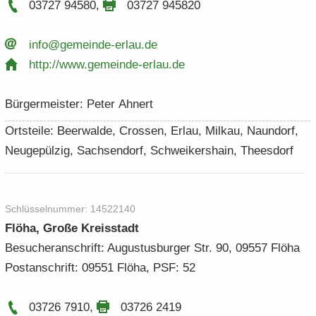
03727 94580
,
03727 945820
info@gemeinde-​​erlau.​de
http:/​/​www.​gemeinde-​​erlau.​de
Bür­ger­meis­ter: Peter Ah­nert
Orts­tei­le: Beer­wal­de, Crossen, Erlau, Mil­kau, Naun­dorf,
Neu­ge­pül­zig, Sach­sen­dorf, Schwei­kers­hain, Thees­dorf
Schlüs­sel­num­mer: 14522140
Flöha, Große Kreis­stadt
Be­su­cher­an­schrift: Au­gus­tus­bur­ger Str. 90, 09557 Flöha
Post­an­schrift: 09551 Flöha, PSF: 52
03726 7910
,
03726 2419