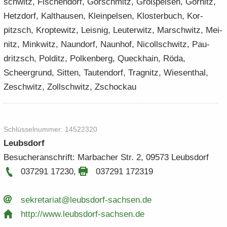
schwitz, Fi­schen­dorf, Gor­sch­mitz, Groß­pel­sen, Gör­nitz,
Hetz­dorf, Kalt­hau­sen, Klein­pel­sen, Klos­ter­buch, Kor­
pitzsch, Krop­te­witz, Leis­nig, Leu­ter­witz, Marsch­witz, Me­i­
nitz, Mink­witz, Naun­dorf, Naun­hof, Ni­coll­schwitz, Pau­
dritzsch, Pol­ditz, Pol­ken­berg, Queck­hain, Röda,
Scheergrund, Sit­ten, Tau­ten­dorf, Trag­nitz, Wie­sen­thal,
Ze­schwitz, Zoll­schwitz, Zscho­ckau
Schlüs­sel­num­mer: 14522320
Leubs­dorf
Be­su­cher­an­schrift: Mar­ba­cher Str. 2, 09573 Leubs­dorf
037291 17230
,
037291 172319
se­kre­ta­ri­at@leubsdorf-​​sachsen.​de
http:/​/​www.​leubsdorf-​​sachsen.​de