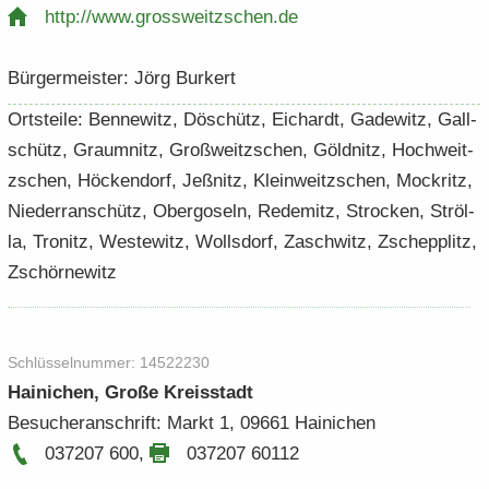
http:/​/​www.​grossweitzschen.​de
Bür­ger­meis­ter: Jörg Bur­kert
Orts­tei­le: Ben­ne­witz, Döschütz, Ei­chardt, Ga­de­witz, Gall­
schütz, Graum­nitz, Groß­weit­z­schen, Göldnitz, Hoch­weit­
z­schen, Hö­cken­dorf, Jeß­nitz, Klein­weit­z­schen, Mock­ritz,
Nie­der­ran­schütz, Ober­go­seln, Re­de­mitz, Stro­cken, Ströl­
la, Tro­nitz, Wes­te­witz, Wolls­dorf, Za­schwitz, Zschepp­litz,
Zs­chör­ne­witz
Schlüs­sel­num­mer: 14522230
Hai­ni­chen, Große Kreis­stadt
Be­su­cher­an­schrift: Markt 1, 09661 Hai­ni­chen
037207 600
,
037207 60112