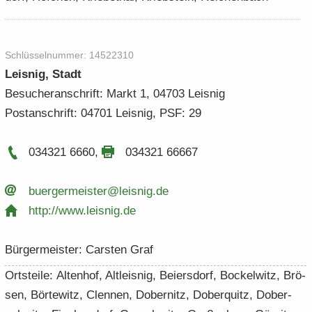
Schlüs­sel­num­mer: 14522310
Leis­nig, Stadt
Be­su­cher­an­schrift: Markt 1, 04703 Leis­nig
Post­an­schrift: 04701 Leis­nig, PSF: 29
034321 6660
,
034321 66667
buer­ger­meis­ter@leis­nig.​de
http:/​/​www.​leisnig.​de
Bür­ger­meis­ter: Cars­ten Graf
Orts­tei­le: Al­ten­hof, Alt­leis­nig, Bei­ers­dorf, Bo­ckel­witz, Brö­
sen, Bör­te­witz, Clen­nen, Do­ber­nitz, Do­ber­quitz, Do­ber­