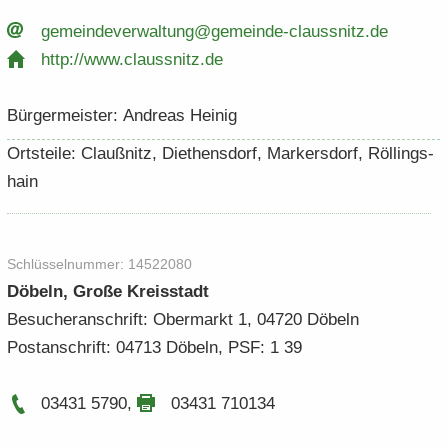
ge­mein­de­ver­wal­tung@gemeinde-​​claussnitz.​de
http:/​/​www.​claussnitz.​de
Bür­ger­meis­ter: An­dre­as Hei­nig
Orts­tei­le: Clau­ß­nitz, Diethens­dorf, Mar­kers­dorf, Röl­lings­
hain
Schlüs­sel­num­mer: 14522080
Dö­beln, Große Kreis­stadt
Be­su­cher­an­schrift: Ober­markt 1, 04720 Dö­beln
Post­an­schrift: 04713 Dö­beln, PSF: 1 39
03431 5790
,
03431 710134