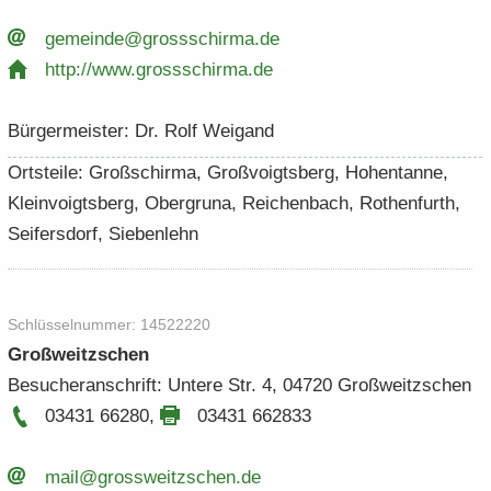
ge­mein­de@gross­schirma.​de
http:/​/​www.​grossschirma.​de
Bür­ger­meis­ter: Dr. Rolf Wei­gand
Orts­tei­le: Groß­schirma, Groß­voigts­berg, Ho­hen­tan­ne,
Klein­voigts­berg, Ober­gru­na, Rei­chen­bach, Ro­then­furth,
Sei­fers­dorf, Sie­ben­lehn
Schlüs­sel­num­mer: 14522220
Groß­weit­z­schen
Be­su­cher­an­schrift: Un­te­re Str. 4, 04720 Groß­weit­z­schen
03431 66280
,
03431 662833
mail@gross­weit­z­schen.​de