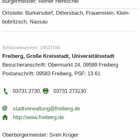
Bür­ger­meis­ter: Rei­ner Hent­schel
Orts­tei­le: Bur­kers­dorf, Dit­ters­bach, Frau­en­stein, Klein­
bobritzsch, Nas­sau
Schlüs­sel­num­mer: 14522180
Frei­berg, Große Kreis­stadt, Uni­ver­si­täts­stadt
Be­su­cher­an­schrift: Ober­markt 24, 09599 Frei­berg
Post­an­schrift: 09583 Frei­berg, PSF: 13 61
03731 2730
,
03731 273130
stadt­ver­wal­tung@frei­berg.​de
http:/​/​www.​freiberg.​de
Ober­bür­ger­meis­ter: Sven Krü­ger