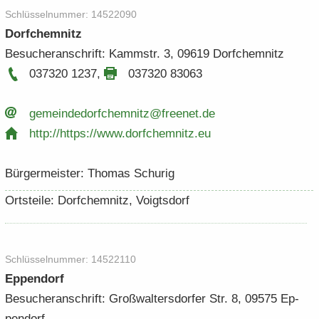
Schlüs­sel­num­mer: 14522090
Dorf­chem­nitz
Be­su­cher­an­schrift: Kamm­str. 3, 09619 Dorf­chem­nitz
037320 1237
,
037320 83063
ge­mein­de­dorf­chem­nitz@free­net.​de
http:/​/​https:/​/​www.​dorfchemnitz.​eu
Bür­ger­meis­ter: Tho­mas Schu­rig
Orts­tei­le: Dorf­chem­nitz, Voigts­dorf
Schlüs­sel­num­mer: 14522110
Ep­pen­dorf
Be­su­cher­an­schrift: Groß­wal­ters­dor­fer Str. 8, 09575 Ep­
pen­dorf