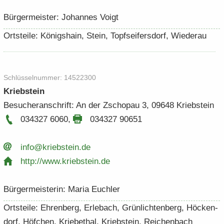
Bür­ger­meis­ter: Jo­han­nes Voigt
Orts­tei­le: Kö­nigs­hain, Stein, Topf­sei­fers­dorf, Wie­der­au
Schlüs­sel­num­mer: 14522300
Krieb­stein
Be­su­cher­an­schrift: An der Zscho­pau 3, 09648 Krieb­stein
034327 6060
,
034327 90651
info@krieb­stein.​de
http:/​/​www.​kriebstein.​de
Bür­ger­meis­te­rin: Maria Euch­ler
Orts­tei­le: Eh­ren­berg, Er­le­bach, Grün­lich­ten­berg, Hö­cken­
dorf, Höf­chen, Krie­be­thal, Krieb­stein, Rei­chen­bach