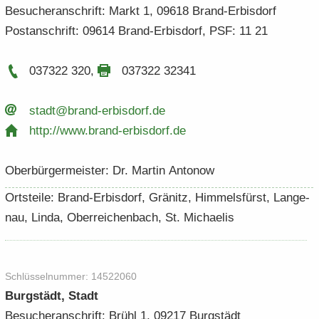
Be­su­cher­an­schrift: Markt 1, 09618 Brand-​Erbisdorf
Post­an­schrift: 09614 Brand-​Erbisdorf, PSF: 11 21
037322 320
,
037322 32341
stadt@brand-​​erbisdorf.​de
http:/​/​www.​brand-​​erbisdorf.​de
Ober­bür­ger­meis­ter: Dr. Mar­tin An­to­now
Orts­tei­le: Brand-​Erbisdorf, Grä­nitz, Him­mels­fürst, Lan­ge­
nau, Linda, Ober­rei­chen­bach, St. Mi­chae­lis
Schlüs­sel­num­mer: 14522060
Burg­städt, Stadt
Be­su­cher­an­schrift: Brühl 1, 09217 Burg­städt