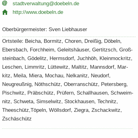
stadt­ver­wal­tung@do­ebeln.​de
http:/​/​www.​doebeln.​de
Ober­bür­ger­meis­ter: Sven Lieb­hau­ser
Orts­tei­le: Bei­cha, Bor­mitz, Cho­ren, Drei­ßig, Dö­beln,
Ebers­bach, Forch­heim, Ge­leits­häu­ser, Ger­titzsch, Groß­
stein­bach, Gö­de­litz, Herms­dorf, Juch­höh, Klein­mock­ritz,
Le­schen, Limm­ritz, Lüt­te­witz, Mal­titz, Manns­dorf, Mar­
kitz, Meila, Miera, Moch­au, Nel­ka­nitz, Neu­dorf,
Neugreuß­nig, Nöth­schütz, Ober­ran­schütz, Pe­ters­berg,
Pi­schwitz, Präb­schütz, Prü­fern, Schall­hau­sen, Schweim­
nitz, Schwe­ta, Sim­sel­witz, Stock­hau­sen, Tech­nitz,
Theeschütz,Tö­peln, Wölls­dorf, Zie­gra, Zsch­ack­witz,
Zschä­schütz