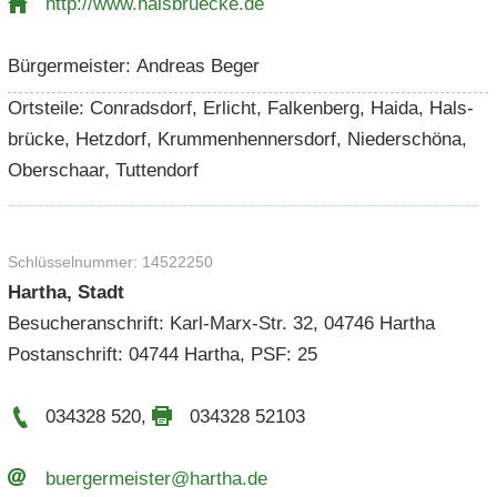
http:/​/​www.​halsbruecke.​de
Bür­ger­meis­ter: An­dre­as Beger
Orts­tei­le: Con­rads­dorf, Er­licht, Fal­ken­berg, Haida, Hals­
brü­cke, Hetz­dorf, Krum­men­hen­ners­dorf, Nie­der­schö­na,
Ober­schaar, Tut­ten­dorf
Schlüs­sel­num­mer: 14522250
Har­tha, Stadt
Be­su­cher­an­schrift: Karl-​Marx-Str. 32, 04746 Har­tha
Post­an­schrift: 04744 Har­tha, PSF: 25
034328 520
,
034328 52103
buer­ger­meis­ter@har­tha.​de