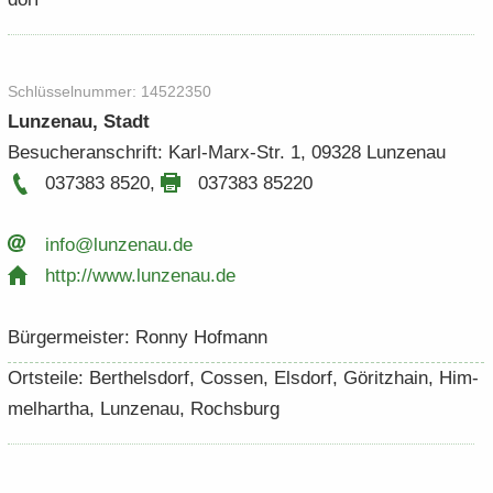
Schlüs­sel­num­mer: 14522350
Lun­zen­au, Stadt
Be­su­cher­an­schrift: Karl-​Marx-Str. 1, 09328 Lun­zen­au
037383 8520
,
037383 85220
info@lun­zen­au.​de
http:/​/​www.​lunzenau.​de
Bür­ger­meis­ter: Ronny Hof­mann
Orts­tei­le: Bert­hels­dorf, Cos­sen, Els­dorf, Gö­ritz­hain, Him­
mel­har­tha, Lun­zen­au, Rochs­burg