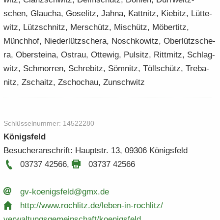
schen, Glau­cha, Go­se­litz, Jahna, Kat­t­nitz, Kie­bitz, Lüt­te­
witz, Lütz­schnitz, Mer­schütz, Mischütz, Mö­ber­titz,
Münch­hof, Nie­der­lütz­sche­ra, Nosch­ko­witz, Ober­lütz­sche­
ra, Ober­stei­na, Ost­rau, Ot­te­wig, Pul­sitz, Ritt­mitz, Schlag­
witz, Schmor­ren, Schre­bitz, Söm­nitz, Töll­schütz, Treba­
nitz, Zschaitz, Zschoch­au, Zun­schwitz
Schlüs­sel­num­mer: 14522280
Kö­nigs­feld
Be­su­cher­an­schrift: Haupt­str. 13, 09306 Kö­nigs­feld
03737 42566
,
03737 42566
gv-​​koenigsfeld@gmx.​de
http:/​/​www.​rochlitz.​de/​leben-​​in-​rochlitz/​
verwaltungsgemeinschaft/​koenigsfeld