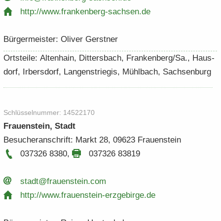
http:/​/​www.​frankenberg-​​sachsen.​de
Bür­ger­meis­ter: Oli­ver Gerst­ner
Orts­tei­le: Al­ten­hain, Dit­ters­bach, Fran­ken­berg/Sa., Haus­
dorf, Ir­bers­dorf, Lan­gen­s­trie­gis, Mühl­bach, Sach­sen­burg
Schlüs­sel­num­mer: 14522170
Frau­en­stein, Stadt
Be­su­cher­an­schrift: Markt 28, 09623 Frau­en­stein
037326 8380
,
037326 83819
stadt@frau­en­stein.​com
http:/​/​www.​frauenstein-​​erzgebirge.​de