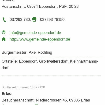
Post­an­schrift: 09574 Ep­pen­dorf, PSF: 20 28
037293 780
,
037293 78150
info@gemeinde-​​eppendorf.​de
http:/​/​www.​gemeinde-​​eppendorf.​de
Bür­ger­meis­ter: Axel Rö­th­ling
Orts­tei­le: Ep­pen­dorf, Groß­wal­ters­dorf, Klein­hart­manns­
dorf
Schlüs­sel­num­mer: 14522120
Erlau
Be­su­cher­an­schrift: Nie­der­crossen 45, 09306 Erlau