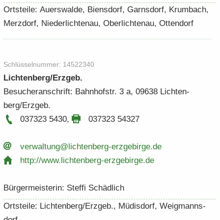
Orts­tei­le: Au­ers­wal­de, Biens­dorf, Garns­dorf, Krum­bach,
Merz­dorf, Nie­der­lich­ten­au, Ober­lich­ten­au, Ot­ten­dorf
Schlüs­sel­num­mer: 14522340
Lich­ten­berg/Erz­geb.
Be­su­cher­an­schrift: Bahn­hofstr. 3 a, 09638 Lich­ten­
berg/Erz­geb.
037323 5430
,
037323 54327
ver­wal­tung@lichtenberg-​​erzgebirge.​de
http:/​/​www.​lichtenberg-​​erzgebirge.​de
Bür­ger­meis­te­rin: Stef­fi Schäd­lich
Orts­tei­le: Lich­ten­berg/Erz­geb., Mü­dis­dorf, Weig­manns­
dorf