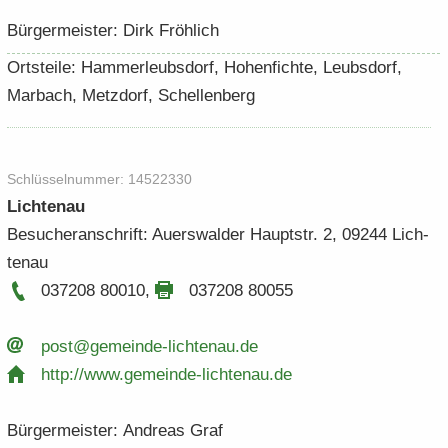
Bür­ger­meis­ter: Dirk Fröh­lich
Orts­tei­le: Ham­mer­leubs­dorf, Ho­hen­fich­te, Leubs­dorf,
Mar­bach, Metz­dorf, Schel­len­berg
Schlüs­sel­num­mer: 14522330
Lich­ten­au
Be­su­cher­an­schrift: Au­ers­wal­der Haupt­str. 2, 09244 Lich­
ten­au
037208 80010
,
037208 80055
post@gemeinde-​​lichtenau.​de
http:/​/​www.​gemeinde-​​lichtenau.​de
Bür­ger­meis­ter: An­dre­as Graf