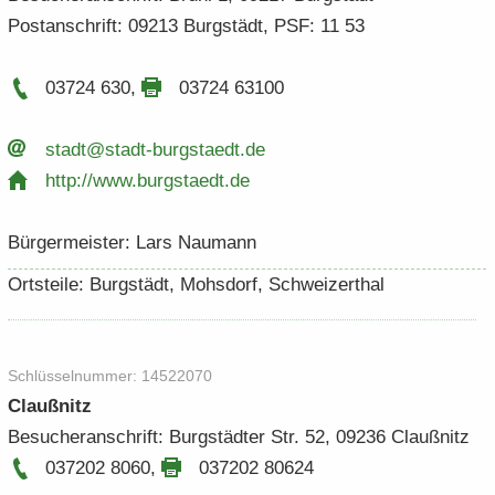
Post­an­schrift: 09213 Burg­städt, PSF: 11 53
03724 630
,
03724 63100
stadt@stadt-​​burgstaedt.​de
http:/​/​www.​burgstaedt.​de
Bür­ger­meis­ter: Lars Nau­mann
Orts­tei­le: Burg­städt, Mohs­dorf, Schwei­zer­thal
Schlüs­sel­num­mer: 14522070
Clau­ß­nitz
Be­su­cher­an­schrift: Burg­städ­ter Str. 52, 09236 Clau­ß­nitz
037202 8060
,
037202 80624