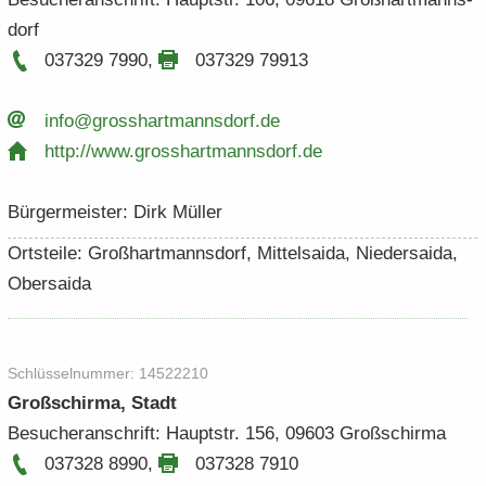
dorf
037329 7990
,
037329 79913
info@gross­hart­manns­dorf.​de
http:/​/​www.​grosshartmannsdorf.​de
Bür­ger­meis­ter: Dirk Mül­ler
Orts­tei­le: Groß­hart­manns­dorf, Mit­tel­sai­da, Nie­der­sai­da,
Ober­sai­da
Schlüs­sel­num­mer: 14522210
Groß­schirma, Stadt
Be­su­cher­an­schrift: Haupt­str. 156, 09603 Groß­schirma
037328 8990
,
037328 7910