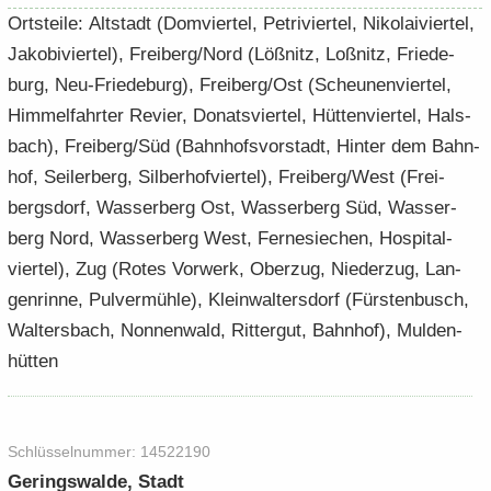
Orts­tei­le: Alt­stadt (Dom­vier­tel, Pe­tri­vier­tel, Ni­ko­lai­vier­tel,
Ja­ko­bi­vier­tel), Frei­berg/Nord (Löß­nitz, Loß­nitz, Frie­de­
burg, Neu-​Friedeburg), Frei­berg/Ost (Scheu­nen­vier­tel,
Him­mel­fahr­ter Re­vier, Do­nats­vier­tel, Hüt­ten­vier­tel, Hals­
bach), Frei­berg/Süd (Bahn­hofs­vor­stadt, Hin­ter dem Bahn­
hof, Sei­ler­berg, Sil­ber­hof­vier­tel), Frei­berg/West (Frei­
bergs­dorf, Was­ser­berg Ost, Was­ser­berg Süd, Was­ser­
berg Nord, Was­ser­berg West, Fer­ne­sie­chen, Hos­pi­tal­
vier­tel), Zug (Rotes Vor­werk, Ober­zug, Nie­der­zug, Lan­
gen­rin­ne, Pul­ver­müh­le), Klein­wal­ters­dorf (Fürs­ten­busch,
Wal­ters­bach, Non­nen­wald, Rit­ter­gut, Bahn­hof), Mul­den­
hüt­ten
Schlüs­sel­num­mer: 14522190
Ge­rings­wal­de, Stadt