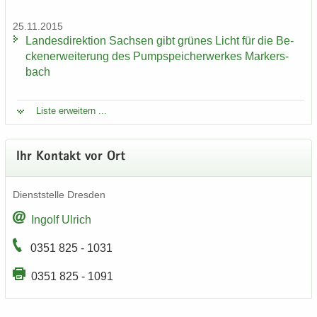
25.11.2015
Lan­des­di­rek­ti­on Sach­sen gibt grü­nes Licht für die Be­
cken­er­wei­te­rung des Pump­spei­cher­wer­kes Mar­kers­
bach
Liste er­wei­tern ...
Ihr Kon­takt vor Ort
Dienst­stel­le Dres­den
In­golf Ul­rich
0351 825 - 1031
0351 825 - 1091