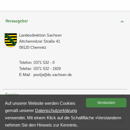
Herausgeber
Lan­des­di­rek­ti­on Sach­sen
Alt­chem­nit­zer Stra­ße 41
09120 Chem­nitz
Te­le­fon: 0371 532 - 0
Te­le­fax: 0371 532 - 1929
E-​Mail:
post[at]lds.sach­sen.de
Service
Auf un­se­rer Web­site wer­den Coo­kies
Ver­stan­den
Verwandte Portale
gemäß un­se­rer
Da­ten­schutz­er­klä­rung
ver­wen­det. Mit einem Klick auf die Schalt­flä­che »Ver­stan­den«
Seite empfehlen
neh­men Sie den Hin­weis zur Kennt­nis.