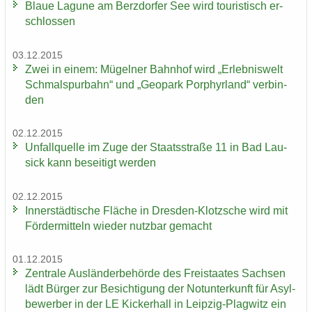
Blaue La­gu­ne am Berz­dor­fer See wird tou­ris­tisch er­
schlos­sen
03.12.2015
Zwei in einem: Mü­gel­ner Bahn­hof wird „Er­leb­nis­welt
Schmal­spur­bahn“ und „Geo­park Por­phyr­land“ ver­bin­
den
02.12.2015
Un­fall­quel­le im Zuge der Staats­stra­ße 11 in Bad Lau­
sick kann be­sei­tigt wer­den
02.12.2015
In­ner­städ­ti­sche Flä­che in Dresden-​Klotzsche wird mit
För­der­mit­teln wie­der nutz­bar ge­macht
01.12.2015
Zen­tra­le Aus­län­der­be­hör­de des Frei­staa­tes Sach­sen
lädt Bür­ger zur Be­sich­ti­gung der Not­un­ter­kunft für Asyl­
be­wer­ber in der LE Ki­cker­hall in Leipzig-​Plagwitz ein