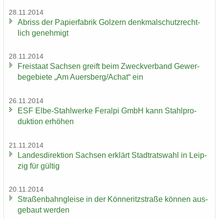
28.11.2014
Ab­riss der Pa­pier­fa­brik Golz­ern denk­mal­schutz­recht­
lich ge­neh­migt
28.11.2014
Frei­staat Sach­sen greift beim Zweck­ver­band Ge­wer­
be­ge­bie­te „Am Au­ers­berg/Achat“ ein
26.11.2014
ESF Elbe-​Stahlwerke Fer­al­pi GmbH kann Stahl­pro­
duk­ti­on er­hö­hen
21.11.2014
Lan­des­di­rek­ti­on Sach­sen er­klärt Stadt­rats­wahl in Leip­
zig für gül­tig
20.11.2014
Stra­ßen­bahn­glei­se in der Kön­ne­ritz­stra­ße kön­nen aus­
ge­baut wer­den