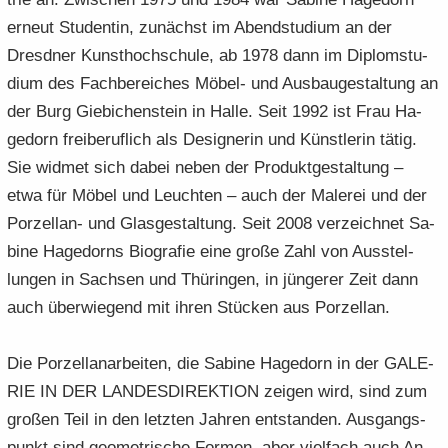
er­neut Stu­den­tin, zu­nächst im Abend­stu­di­um an der
Dresd­ner Kunst­hoch­schu­le, ab 1978 dann im Di­plom­stu­
di­um des Fachberei­ches Möbel-​ und Aus­bau­ge­stal­tung an
der Burg Gie­bi­chen­stein in Halle. Seit 1992 ist Frau Ha­
ge­dorn frei­be­ruf­lich als De­si­gne­rin und Künst­le­rin tätig.
Sie wid­met sich dabei neben der Pro­dukt­ge­stal­tung –
etwa für Möbel und Leuch­ten – auch der Ma­le­rei und der
Porzellan-​ und Glas­ge­stal­tung. Seit 2008 ver­zeich­net Sa­
bi­ne Ha­ge­dorns Bio­gra­fie eine große Zahl von Ausstel­
lungen in Sach­sen und Thü­rin­gen, in jün­ge­rer Zeit dann
auch über­wie­gend mit ihren Stü­cken aus Por­zel­lan.
Die Por­zel­lan­ar­bei­ten, die Sa­bi­ne Ha­ge­dorn in der GA­LE­
RIE IN DER LAN­DESDIREKTION zei­gen wird, sind zum
gro­ßen Teil in den letz­ten Jah­ren ent­stan­den. Aus­gangs­
punkt sind geo­me­tri­sche For­men, aber viel­fach auch An­