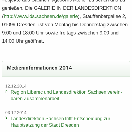
ge­nie­ßen. Die GA­LE­RIE IN DER LAN­DES­DI­REK­TI­ON
(
http:/​/​www.​lds.​sachsen.​de/​galerie
), Stauf­fen­berg­al­lee 2,
01099 Dres­den, ist von Mon­tag bis Don­ners­tag zwi­schen
9:00 und 18:00 Uhr sowie frei­tags zwi­schen 9:00 und
14:00 Uhr ge­öff­net.
Me­di­en­in­for­ma­tio­nen 2014
12.12.2014
Re­gi­on Li­be­rec und Lan­des­di­rek­ti­on Sach­sen ver­ein­
ba­ren Zu­sam­men­ar­beit
03.12.2014
Lan­des­di­rek­ti­on Sach­sen trifft Ent­schei­dung zur
Haupt­sat­zung der Stadt Dres­den