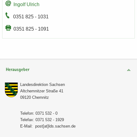
In­golf Ul­rich
0351 825 - 1031
0351 825 - 1091
Herausgeber
Lan­des­di­rek­ti­on Sach­sen
Alt­chem­nit­zer Stra­ße 41
09120 Chem­nitz
Te­le­fon: 0371 532 - 0
Te­le­fax: 0371 532 - 1929
E-​Mail:
post[at]lds.sach­sen.de