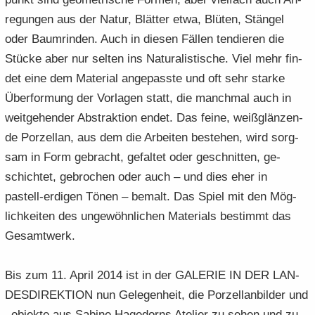
re­gun­gen aus der Natur, Blät­ter etwa, Blü­ten, Stän­gel
oder Baum­rin­den. Auch in die­sen Fäl­len ten­die­ren die
Stü­cke aber nur sel­ten ins Naturalisti­sche. Viel mehr fin­
det eine dem Ma­te­ri­al an­ge­pass­te und oft sehr star­ke
Über­for­mung der Vor­la­gen statt, die manch­mal auch in
weit­ge­hen­der Abstrak­tion endet. Das feine, weiß­glän­zen­
de Por­zel­lan, aus dem die Ar­bei­ten beste­hen, wird sorg­
sam in Form ge­bracht, ge­fal­tet oder ge­schnit­ten, ge­
schich­tet, ge­bro­chen oder auch – und dies eher in
pastell-​erdigen Tönen – be­malt. Das Spiel mit den Mög­
lichkeiten des un­ge­wöhn­li­chen Ma­te­ri­als be­stimmt das
Ge­samt­werk.
Bis zum 11. April 2014 ist in der GA­LE­RIE IN DER LAN­
DES­DI­REK­TI­ON nun Gele­gen­heit, die Por­zel­lan­bil­der und
–ob­jek­te aus Sa­bi­ne Ha­ge­dorns Ate­lier zu sehen und zu