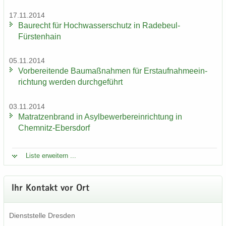
17.11.2014
Bau­recht für Hoch­was­ser­schutz in Radebeul-​
Fürstenhain
05.11.2014
Vor­be­rei­ten­de Bau­maß­nah­men für Erst­auf­nah­me­ein­
rich­tung wer­den durch­ge­führt
03.11.2014
Ma­trat­zen­brand in Asyl­be­wer­ber­ein­rich­tung in
Chemnitz-​Ebersdorf
Liste er­wei­tern ...
Ihr Kon­takt vor Ort
Dienst­stel­le Dres­den