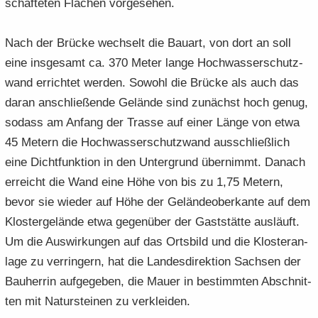
schaf­te­ten Flä­chen vor­ge­se­hen.
Nach der Brü­cke wech­selt die Bau­art, von dort an soll
eine ins­ge­samt ca. 370 Meter lange Hoch­was­ser­schutz­
wand er­rich­tet wer­den. So­wohl die Brü­cke als auch das
daran an­schlie­ßen­de Ge­län­de sind zu­nächst hoch genug,
so­dass am An­fang der Tras­se auf einer Länge von etwa
45 Me­tern die Hoch­was­ser­schutz­wand aus­schließ­lich
eine Dicht­funk­ti­on in den Un­ter­grund über­nimmt. Da­nach
er­reicht die Wand eine Höhe von bis zu 1,75 Me­tern,
bevor sie wie­der auf Höhe der Ge­län­de­ober­kan­te auf dem
Klos­ter­ge­län­de etwa ge­gen­über der Gast­stät­te aus­läuft.
Um die Aus­wir­kun­gen auf das Orts­bild und die Klos­ter­an­
la­ge zu ver­rin­gern, hat die Lan­des­di­rek­ti­on Sach­sen der
Bau­her­rin auf­ge­ge­ben, die Mauer in be­stimm­ten Ab­schnit­
ten mit Na­tur­stei­nen zu ver­klei­den.