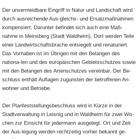
Der un­ver­meid­ba­re Ein­griff in Natur und Land­schaft wird
durch aus­rei­chen­de Aus-​gleichs- und Er­satz­maß­nah­men
kom­pen­siert. Dar­un­ter be­fin­det sich auch eine Maß-​
nahme in Meins­berg (Stadt Wald­heim). Dort wer­den Teile
einer Land­wirt­schafts­bra­che ent­sie­gelt und re­na­tu­riert.
Das Vor­ha­ben ist im Üb­ri­gen mit den Be­lan­gen des
nationa-​len und des eu­ro­päi­schen Ge­biets­schut­zes sowie
mit den Be­lan­gen des Ar­ten­schut­zes ver­ein­bar. Der Be­
schluss ent­hält Auf­la­gen zu­guns­ten der be­trof­fe­nen An­
woh­ner und Be­trie­be.
Der Plan­fest­stel­lungs­be­schluss wird in Kürze in der
Stadt­ver­wal­tung in Leis­nig und in Wald­heim für zwei Wo­
chen zur Ein­sicht für je­der­mann aus­ge­legt. Ort und Zeit
der Aus-​legung wer­den recht­zei­tig vor­her be­kannt ge­