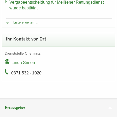
Ver­ga­be­ent­schei­dung für Mei­ße­ner Ret­tungs­dienst
wurde be­stä­tigt
Liste er­wei­tern ...
Ihr Kon­takt vor Ort
Dienst­stel­le Chem­nitz
Linda Simon
0371 532 - 1020
Herausgeber