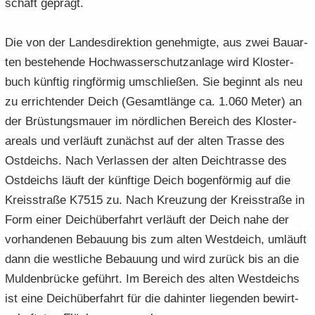
schaft ge­prägt.
Die von der Lan­des­di­rek­ti­on ge­neh­mig­te, aus zwei Bau­ar­
ten be­stehen­de Hoch­was­ser­schutz­an­la­ge wird Klos­ter­
buch künf­tig ring­för­mig um­schlie­ßen. Sie be­ginnt als neu
zu er­rich­ten­der Deich (Ge­samt­län­ge ca. 1.060 Meter) an
der Brüs­tungs­mau­er im nörd­li­chen Be­reich des Klos­ter­
are­als und ver­läuft zu­nächst auf der alten Tras­se des
Ost­deichs. Nach Ver­las­sen der alten Deicht­ras­se des
Ost­deichs läuft der künf­ti­ge Deich bo­gen­för­mig auf die
Kreis­stra­ße K7515 zu. Nach Kreu­zung der Kreis­stra­ße in
Form einer Deich­über­fahrt ver­läuft der Deich nahe der
vor­han­de­nen Be­bau­ung bis zum alten West­deich, um­läuft
dann die west­li­che Be­bau­ung und wird zu­rück bis an die
Mul­den­brü­cke ge­führt. Im Be­reich des alten West­deichs
ist eine Deich­über­fahrt für die da­hin­ter lie­gen­den be­wirt­