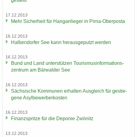
ge­stellt
17.12.2013
Mehr Si­cher­heit für Hang­an­lie­ger in Pirna-​Oberposta
16.12.2013
Hal­ben­dor­fer See kann her­aus­ge­putzt wer­den
16.12.2013
Bund und Land un­ter­stüt­zen Tou­ris­mus­in­for­ma­ti­ons­
zen­trum am Bär­wal­der See
16.12.2013
Säch­si­sche Kom­mu­nen er­hal­ten Aus­gleich für ge­stie­
ge­ne Asyl­be­wer­ber­kos­ten
16.12.2013
Fi­nanz­sprit­ze für die De­po­nie Zwö­nitz
13.12.2013