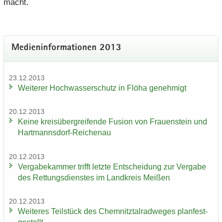
macht.
Me­di­en­in­for­ma­tio­nen 2013
23.12.2013
Wei­te­rer Hoch­was­ser­schutz in Flöha ge­neh­migt
20.12.2013
Keine kreis­über­grei­fen­de Fu­si­on von Frau­en­stein und
Hartmannsdorf-​Reichenau
20.12.2013
Ver­ga­be­kam­mer trifft letz­te Ent­schei­dung zur Ver­ga­be
des Ret­tungs­diens­tes im Land­kreis Mei­ßen
20.12.2013
Wei­te­res Teil­stück des Chem­nitz­tal­rad­we­ges plan­fest­