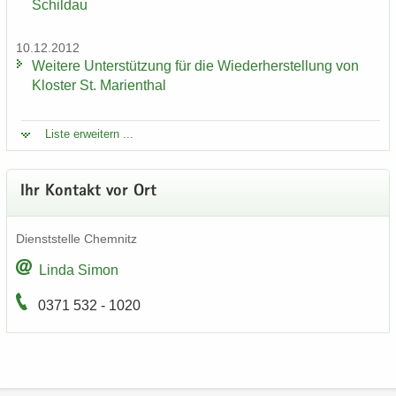
Schildau
10.12.2012
Wei­te­re Un­ter­stüt­zung für die Wie­der­her­stel­lung von
Klos­ter St. Ma­ri­en­thal
Liste er­wei­tern ...
Ihr Kon­takt vor Ort
Dienst­stel­le Chem­nitz
Linda Simon
0371 532 - 1020