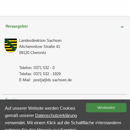
Herausgeber
Lan­des­di­rek­ti­on Sach­sen
Alt­chem­nit­zer Stra­ße 41
09120 Chem­nitz
Te­le­fon: 0371 532 - 0
Te­le­fax: 0371 532 - 1929
E-​Mail:
post[at]lds.sach­sen.de
Service
Auf un­se­rer Web­site wer­den Coo­kies
Ver­stan­den
Verwandte Portale
gemäß un­se­rer
Da­ten­schutz­er­klä­rung
ver­wen­det. Mit einem Klick auf die Schalt­flä­che »Ver­stan­den«
Seite empfehlen
neh­men Sie den Hin­weis zur Kennt­nis.