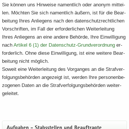
Sie kön­nen uns Hin­wei­se na­ment­lich oder an­onym mit­tei­
len. Möch­ten Sie sich na­ment­lich äu­ßern, ist für die Be­ar­
bei­tung Ihres An­lie­gens nach den da­ten­schutz­recht­li­chen
Vor­schrif­ten, im Fall der er­for­der­li­chen Wei­ter­lei­tung
Ihres An­lie­gens an eine an­de­re Be­hör­de, Ihre Ein­wil­li­gung
nach
Ar­ti­kel 6 (1) der Datenschutz-​​Grundverordnung
er­
for­der­lich. Ohne diese Ein­wil­li­gung, ist eine wei­te­re Be­ar­
bei­tung nicht mög­lich.
So­weit eine Wei­ter­lei­tung des Vor­gan­ges an die Straf­ver­
fol­gungs­be­hör­den an­ge­zeigt ist, wer­den Ihre per­so­nen­be­
zo­ge­nen Daten an die Straf­ver­fol­gungs­be­hör­den wei­ter­
ge­lei­tet.
Auf­ga­ben - Stabs­stel­len und Be­auf­trag­te