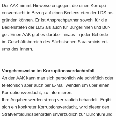
Der AAK nimmt Hin­wei­se ent­ge­gen, die einen Kor­rup­ti­
ons­ver­dacht in Bezug auf einen Be­diens­te­ten der LDS be­
grün­den kön­nen. Er ist An­sprech­part­ner so­wohl für die
Be­diens­te­ten der LDS als auch für Bür­ge­rin­nen und Bür­
ger. Einen AAK gibt es dar­über hin­aus in jeder Be­hör­de
im Ge­schäfts­be­reich des Säch­si­schen Staats­mi­nis­te­ri­
ums des In­nern.
Vor­ge­hens­wei­se im Kor­rup­ti­ons­ver­dachts­fall
An den AAK kann man sich per­sön­lich wie schrift­lich oder
te­le­fo­nisch aber auch per E-​Mail wen­den um über einen
Kor­rup­ti­ons­ver­dacht, zu in­for­mie­ren.
Ihre An­ga­ben wer­den streng ver­trau­lich be­han­delt. Er­gibt
sich ein kon­kre­ter Kor­rup­ti­ons­ver­dacht, wird die­ser den
Straf­ver­fol­gungs­be­hör­den un­ver­züg­lich zur Durch­füh­rung