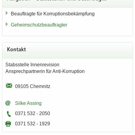
Be­auf­trag­te für Kor­rup­ti­ons­be­kämp­fung
Ge­heim­schutz­be­auf­trag­ter
Kon­takt
Stabs­stel­le In­nen­re­vi­si­on
An­sprech­part­ne­rin für Anti-​Korruption
09105 Chem­nitz
Silke As­sing
0371 532 - 2050
0371 532 - 1929