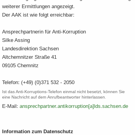
wei­te­rer Er­mitt­lun­gen an­ge­zeigt.
Der AAK ist wie folgt er­reich­bar:
An­sprech­part­ne­rin für Anti-​Korruption
Silke As­sing
Lan­des­di­rek­ti­on Sach­sen
Alt­chem­nit­zer Stra­ße 41
09105 Chem­nitz
Te­le­fon: (+49) (0)371 532 - 2050
Ist das Anti-​Korruptions-Telefon ein­mal nicht be­setzt, kön­nen Sie
eine Nach­richt auf dem An­ruf­be­ant­wor­ter hin­ter­las­sen.
E-​Mail:
an­sprech­part­ner.​antikorruption[a]lds.​sachsen.​de
In­for­ma­ti­on zum Da­ten­schutz