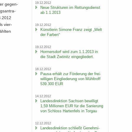
19.12.2012
mer ge­gen­
Neue Struk­tu­ren im Ret­tungs­dienst
gs­an­tra­
ab 1.1.2013
03.2012
ls vier­
19.12.2012
Künst­le­rin Si­mo­ne Franz zeigt „Welt
hl­ten
der Far­ben“
19.12.2012
Hor­mers­dorf wird zum 1.1.2013 in
die Stadt Zwö­nitz ein­ge­glie­dert.
18.12.2012
Pausa er­hält zur För­de­rung der frei­
wil­li­gen Ein­glie­de­rung von Mühl­troff
539.300 EUR
14.12.2012
Lan­des­di­rek­ti­on Sach­sen be­wil­ligt
1,59 Mil­lio­nen EUR für die Sa­nie­rung
von Schloss Har­ten­fels in Tor­gau
12.12.2012
Lan­des­di­rek­ti­on schließt Ge­neh­mi­