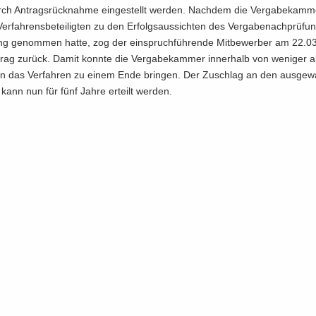
ch An­trags­rück­nah­me ein­ge­stellt wer­den. Nach­dem die Ver­ga­be­kam­
r­fah­rens­be­tei­lig­ten zu den Er­folgs­aus­sich­ten des Ver­ga­be­n­ach­prü­fun
ung ge­nom­men hatte, zog der ein­spruch­füh­ren­de Mit­be­wer­ber am 22.
trag zu­rück. Damit konn­te die Ver­ga­be­kam­mer in­ner­halb von we­ni­ger a
 das Ver­fah­ren zu einem Ende brin­gen. Der Zu­schlag an den aus­ge­wä
r kann nun für fünf Jahre er­teilt wer­den.