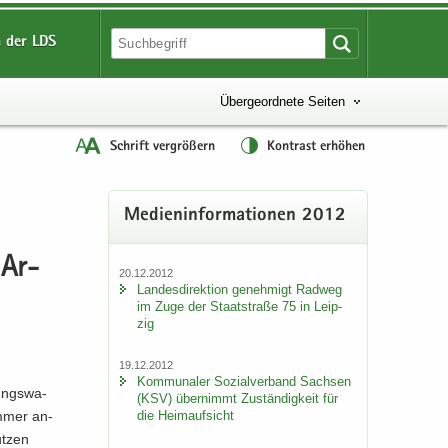
 der LDS
Übergeordnete Seiten
Schrift vergrößern
Kontrast erhöhen
Me­di­en­in­for­ma­tio­nen 2012
 Ar­
20.12.2012
Lan­des­di­rek­ti­on ge­neh­migt Rad­weg
im Zuge der Staat­stra­ße 75 in Leip­
zig
19.12.2012
Kom­mu­na­ler So­zi­al­ver­band Sach­sen
tungs­wa­
(KSV) über­nimmt Zu­stän­dig­keit für
die Heim­auf­sicht
m­mer an­
t­zen