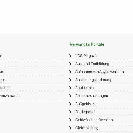
Verwandte Portale
ht
LDS-​Magazin
Aus- und Fort­bil­dung
sum
Auf­nah­me von Asyl­be­wer­bern
chutz
Aus­bil­dungs­för­de­rung
frei­heit
Bau­tech­nik
renz­hin­weis
Be­kannt­ma­chun­gen
Buß­geld­stel­le
För­der­por­tal
Geld­wä­sche­prä­ven­ti­on
Gleich­stel­lung