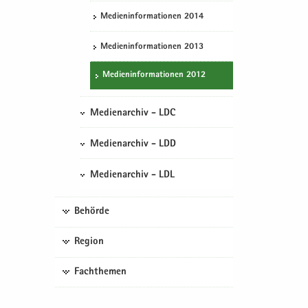
Me­di­en­in­for­ma­tio­nen 2014
Me­di­en­in­for­ma­tio­nen 2013
Me­di­en­in­for­ma­tio­nen 2012
Medienarchiv - LDC
Medienarchiv - LDD
Medienarchiv - LDL
Behörde
Region
Fachthemen