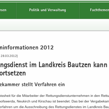
hsen
Politik und Verwaltung
Fachthemen
n­in­for­ma­tio­nen 2012
- 28.03.2012]
ungs­dienst im Land­kreis Baut­zen kann
ort­set­zen
be­kam­mer stellt Ver­fah­ren ein
iss­heit für die Mit­ar­bei­ter der Ret­tungs­dienst­un­ter­neh­men in den Ret­
hofs­wer­da, Neu­kirch und Kirschau ist be­en­det. Das bei der Ver­ga­be­ka
er­fah­ren um die Aus­schrei­bung des Ret­tungs­diens­tes im Land­kreis Bau