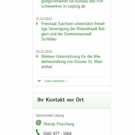
gungs­ver­fah­ren für Aus­bau des Por­
sche­wer­kes in Leip­zig ab
11.12.2012
Frei­staat Sach­sen un­ter­stützt frei­wil­
li­ge Ver­ei­ni­gung der Ro­land­stadt Bel­
gern und der Gnei­sen­au­stadt
Schildau
10.12.2012
Wei­te­re Un­ter­stüt­zung für die Wie­
der­her­stel­lung von Klos­ter St. Ma­ri­
en­thal
Liste er­wei­tern ...
Ihr Kon­takt vor Ort
Dienst­stel­le Leip­zig
Mandy Peschang
0341 977 - 1004