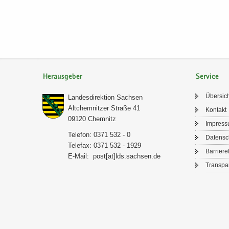
Herausgeber
Service
Über­sic
Lan­des­di­rek­ti­on Sach­sen
Alt­chem­nit­zer Stra­ße 41
Kon­takt
09120 Chem­nitz
Im­pres­
Te­le­fon: 0371 532 - 0
Da­ten­s
Te­le­fax: 0371 532 - 1929
Bar­rie­re­
E-​Mail:
post[at]lds.sach­sen.de
Trans­pa­