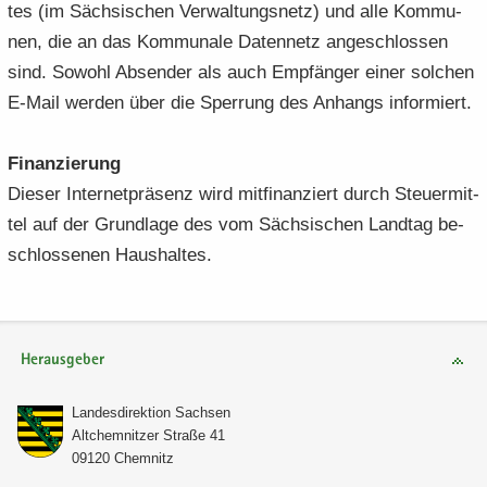
tes (im Säch­si­schen Ver­wal­tungs­netz) und alle Kom­mu­
nen, die an das Kom­mu­na­le Da­ten­netz an­ge­schlos­sen
sind. So­wohl Ab­sen­der als auch Emp­fän­ger einer sol­chen
E-​Mail wer­den über die Sper­rung des An­hangs in­for­miert.
Fi­nan­zie­rung
Die­ser In­ter­net­prä­senz wird mit­fi­nan­ziert durch Steu­er­mit­
tel auf der Grund­la­ge des vom Säch­si­schen Land­tag be­
schlos­se­nen Haus­hal­tes.
Herausgeber
Lan­des­di­rek­ti­on Sach­sen
Alt­chem­nit­zer Stra­ße 41
09120 Chem­nitz