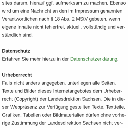
sites darum, hier­auf ggf. auf­merk­sam zu ma­chen. Eben­so
wird um eine Nach­richt an den im Im­pres­sum ge­nann­ten
Ver­ant­wort­li­chen nach § 18 Abs. 2 MStV ge­be­ten, wenn
ei­ge­ne In­hal­te nicht feh­ler­frei, ak­tu­ell, voll­stän­dig und ver­
ständ­lich sind.
Da­ten­schutz
Er­fah­ren Sie mehr hier­zu in der
Da­ten­schutz­er­klä­rung
.
Ur­he­ber­recht
Falls nicht an­ders an­ge­ge­ben, un­ter­lie­gen alle Sei­ten,
Texte und Bil­der die­ses In­ter­net­an­ge­bo­tes dem Ur­he­ber­
recht (Co­py­right) der Lan­des­d­rek­ti­on Sach­sen. Die in die­
ser Web­prä­senz zur Ver­fü­gung ge­stell­ten Texte, Text­tei­le,
Gra­fi­ken, Ta­bel­len oder Bild­ma­te­ria­li­en dür­fen ohne vor­he­
ri­ge Zu­stim­mung der Lan­des­di­rek­ti­on Sach­sen nicht ver­