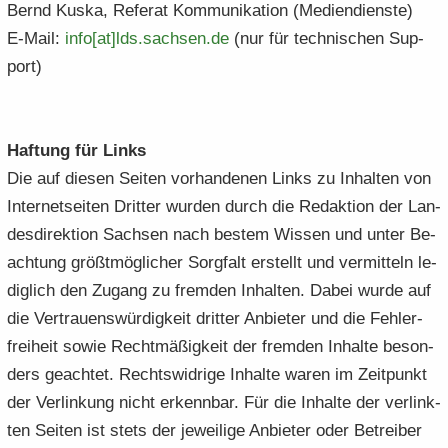
Bernd Kuska, Re­fe­rat Kom­mu­ni­ka­ti­on (Me­di­en­diens­te)
E-​Mail:
info[at]lds.​sachsen.​de
(nur für tech­ni­schen Sup­
port)
Haf­tung für Links
Die auf die­sen Sei­ten vor­han­de­nen Links zu In­hal­ten von
In­ter­net­sei­ten Drit­ter wur­den durch die Re­dak­ti­on der Lan­
des­di­rek­ti­on Sach­sen nach bes­tem Wis­sen und unter Be­
ach­tung größt­mög­li­cher Sorg­falt er­stellt und ver­mit­teln le­
dig­lich den Zu­gang zu frem­den In­hal­ten. Dabei wurde auf
die Ver­trau­ens­wür­dig­keit drit­ter An­bie­ter und die Feh­ler­
frei­heit sowie Recht­mä­ßig­keit der frem­den In­hal­te be­son­
ders ge­ach­tet. Rechts­wid­ri­ge In­hal­te waren im Zeit­punkt
der Ver­lin­kung nicht er­kenn­bar. Für die In­hal­te der ver­link­
ten Sei­ten ist stets der je­wei­li­ge An­bie­ter oder Be­trei­ber