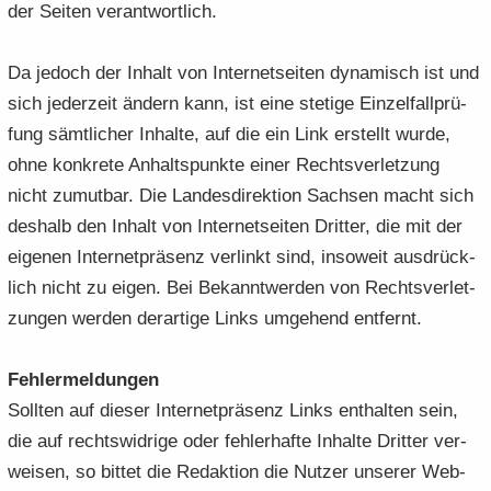
der Sei­ten ver­ant­wort­lich.
Da je­doch der In­halt von In­ter­net­sei­ten dy­na­misch ist und
sich je­der­zeit än­dern kann, ist eine ste­ti­ge Ein­zel­fall­prü­
fung sämt­li­cher In­hal­te, auf die ein Link er­stellt wurde,
ohne kon­kre­te An­halts­punk­te einer Rechts­ver­let­zung
nicht zu­mut­bar. Die Lan­des­di­rek­ti­on Sach­sen macht sich
des­halb den In­halt von In­ter­net­sei­ten Drit­ter, die mit der
ei­ge­nen In­ter­net­prä­senz ver­linkt sind, in­so­weit aus­drück­
lich nicht zu eigen. Bei Be­kannt­wer­den von Rechts­ver­let­
zun­gen wer­den der­ar­ti­ge Links um­ge­hend ent­fernt.
Feh­ler­mel­dun­gen
Soll­ten auf die­ser In­ter­net­prä­senz Links ent­hal­ten sein,
die auf rechts­wid­ri­ge oder feh­ler­haf­te In­hal­te Drit­ter ver­
wei­sen, so bit­tet die Re­dak­ti­on die Nut­zer un­se­rer Web­