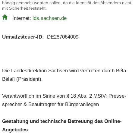
hän­gig ge­macht wer­den sol­len, da die Iden­ti­tät des Ab­sen­ders nicht
mit Si­cher­heit fest­steht.
In­ter­net:
lds.​sachsen.​de
Umsatzsteuer-​ID:
DE287064009
Die Lan­des­di­rek­ti­on Sach­sen wird ver­tre­ten durch Béla
Bélafi (Prä­si­dent).
Ver­ant­wort­lich im Sinne von § 18 Abs. 2 MStV: Pres­se­
spre­cher & Be­auf­trag­ter für Bür­ger­an­lie­gen
Ge­stal­tung und tech­ni­sche Be­treu­ung des Online-​
Angebotes