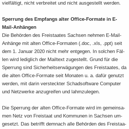
viel­fäl­tigt, nicht ver­brei­tet und nicht aus­ge­stellt wer­den.
Sper­rung des Emp­fangs alter Office-​Formate in E-​
Mail-Anhängen
Die Be­hör­den des Frei­staa­tes Sach­sen neh­men E-​Mail-
Anhänge mit alten Office-​Formaten (.doc, .xls, .ppt) seit
dem 1. Ja­nu­ar 2020 nicht mehr ent­ge­gen. In sol­chen Fäl­
len wird le­dig­lich der Mail­text zu­ge­stellt. Grund für die
Sper­rung sind Si­cher­heits­er­wä­gun­gen des Frei­staa­tes, da
die alten Office-​Formate seit Mo­na­ten u. a. dafür ge­nutzt
wer­den, mit darin ver­steck­ter Schad­soft­ware Com­pu­ter
und Netz­wer­ke an­zu­grei­fen und lahm­zu­le­gen.
Die Sper­rung der alten Office-​Formate wird im ge­mein­sa­
men Netz von Frei­staat und Kom­mu­nen in Sach­sen um­
ge­setzt. Das be­trifft dem­nach alle Be­hör­den des Frei­staa­