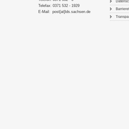
Da­ten­s
Te­le­fax: 0371 532 - 1929
Bar­rie­re­
E-​Mail:
post[at]lds.sach­sen.de
Trans­pa­