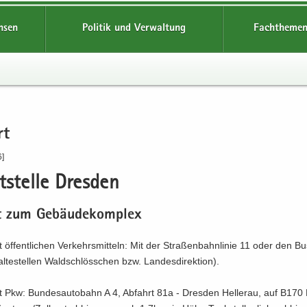
hsen
Politik und Verwaltung
Fachthemen
rt
6]
­stel­le Dres­den
t zum Ge­bäu­de­kom­plex
 öf­fent­li­chen Ver­kehrs­mit­teln: Mit der Stra­ßen­bahn­li­nie 11 oder den Bus­
­te­stel­len Wald­schlöss­chen bzw. Lan­des­di­rek­ti­on).
t Pkw: Bun­des­au­to­bahn A 4, Ab­fahrt 81a - Dres­den Hel­ler­au, auf B170