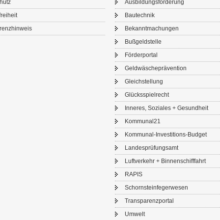
chutz
Aus­bil­dungs­för­de­rung
frei­heit
Bau­tech­nik
renz­hin­weis
Be­kannt­ma­chun­gen
Buß­geld­stel­le
För­der­por­tal
Geld­wä­sche­prä­ven­ti­on
Gleich­stel­lung
Glücks­spiel­recht
In­ne­res, So­zia­les + Ge­sund­heit
Kom­mu­nal21
Kommunal-​Investitions-Budget
Lan­des­prü­fungs­amt
Luft­ver­kehr + Bin­nen­schiff­fahrt
RAPIS
Schorn­stein­fe­ger­we­sen
Trans­pa­renz­por­tal
Um­welt