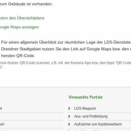
 zum Ge­bäu­de ist vor­han­den.
ersion des Über­sicht­plans
n Goog­le Maps an­zei­gen
Für einen all­ge­mein Über­blick zur räum­li­chen Lage der LDS-​Dienstste
Dresd­ner Stadt­ge­biet nut­zen Sie den Link auf Goog­le Maps bzw. den n
hen­den QR-​Code.
one-​Nutzer: QR-​Code scan­nen, z.B. mit der Kamera-​App bzw. den Apps "QR Code
o".
Verwandte Portale
ht
LDS-​Magazin
Aus- und Fort­bil­dung
sum
Auf­nah­me von Asyl­be­wer­bern