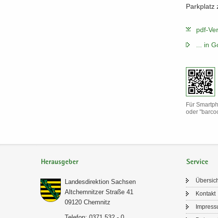
Park­platz
pdf-​​V
.​.​.​ i
Für Smartph
oder "bar­co
Herausgeber
Service
Über­sic
Lan­des­di­rek­ti­on Sach­sen
Alt­chem­nit­zer Stra­ße 41
Kon­takt
09120 Chem­nitz
Im­pres­
Te­le­fon: 0371 532 - 0