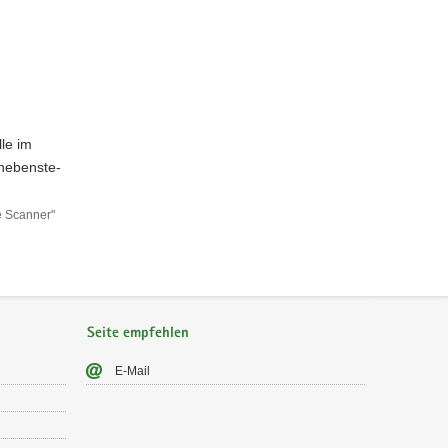
lle im
e­ben­ste­
 Scan­ner"
Seite empfehlen
E-​Mail