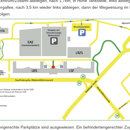
entrum/Zoll­amt ab­bie­gen, nach 1,7km, in Höhe Tank­stel­le, links ab­bie­
erg­al­lee, nach 3,5 km wie­der links ab­bie­gen, dann der Weg­wei­sung im 
ol­gen.
ten­ge­rech­te Park­plät­ze sind aus­ge­wie­sen. Ein be­hin­der­ten­ge­rech­ter 