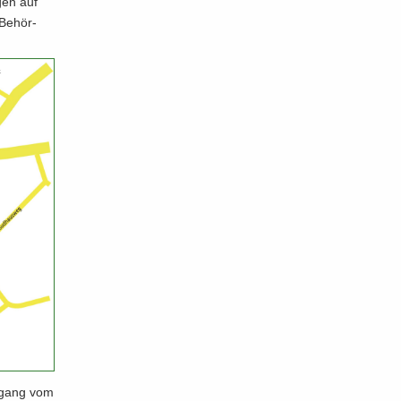
gen auf
Be­hör­
Zu­gang vom