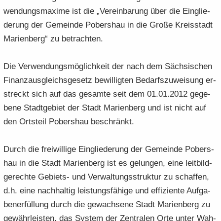
wen­dungs­ma­xi­me ist die „Ver­ein­ba­rung über die Ein­glie­
de­rung der Ge­mein­de Pobers­hau in die Große Kreis­stadt
Ma­ri­en­berg“ zu be­trach­ten.
Die Ver­wen­dungs­mög­lich­keit der nach dem Säch­si­schen
Fi­nanz­aus­gleichs­ge­setz be­wil­lig­ten Be­darfs­zu­wei­sung er­
streckt sich auf das ge­sam­te seit dem 01.01.2012 ge­ge­
be­ne Stadt­ge­biet der Stadt Ma­ri­en­berg und ist nicht auf
den Orts­teil Pobers­hau be­schränkt.
Durch die frei­wil­li­ge Ein­glie­de­rung der Ge­mein­de Pobers­
hau in die Stadt Ma­ri­en­berg ist es ge­lun­gen, eine leit­bild­
ge­rech­te Gebiets-​ und Ver­wal­tungs­struk­tur zu schaf­fen,
d.h. eine nach­hal­tig leis­tungs­fä­hi­ge und ef­fi­zi­en­te Auf­ga­
ben­er­fül­lung durch die ge­wach­se­ne Stadt Ma­ri­en­berg zu
ge­währ­leis­ten, das Sys­tem der Zen­tra­len Orte unter Wah­