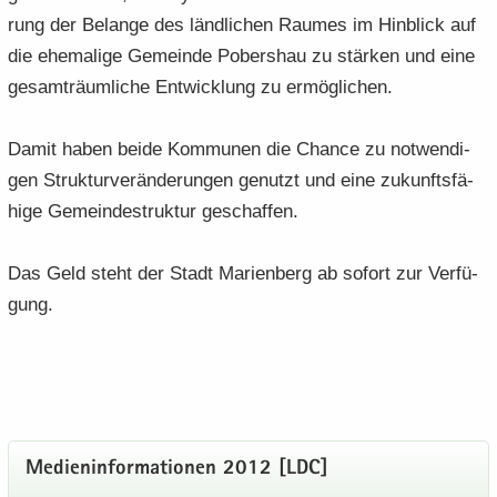
rung der Be­lan­ge des länd­li­chen Rau­mes im Hin­blick auf
die ehe­ma­li­ge Ge­mein­de Pobers­hau zu stär­ken und eine
ge­samt­räum­li­che Ent­wick­lung zu er­mög­li­chen.
Damit haben beide Kom­mu­nen die Chan­ce zu not­wen­di­
gen Struk­tur­ver­än­de­run­gen ge­nutzt und eine zu­kunfts­fä­
hi­ge Ge­mein­de­struk­tur ge­schaf­fen.
Das Geld steht der Stadt Ma­ri­en­berg ab so­fort zur Ver­fü­
gung.
Me­di­en­in­for­ma­tio­nen 2012 [LDC]