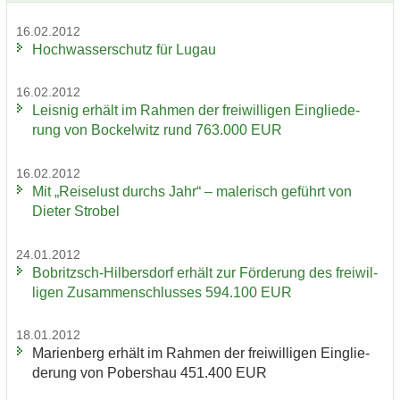
16.02.2012
Hoch­was­ser­schutz für Lugau
16.02.2012
Leis­nig er­hält im Rah­men der frei­wil­li­gen Ein­glie­de­
rung von Bo­ckel­witz rund 763.000 EUR
16.02.2012
Mit „Rei­se­lust durchs Jahr“ – ma­le­risch ge­führt von
Die­ter Stro­bel
24.01.2012
Bobritzsch-​Hilbersdorf er­hält zur För­de­rung des frei­wil­
li­gen Zu­sam­men­schlus­ses 594.100 EUR
18.01.2012
Ma­ri­en­berg er­hält im Rah­men der frei­wil­li­gen Ein­glie­
de­rung von Pobers­hau 451.400 EUR