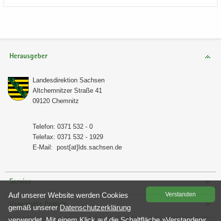
Herausgeber
Lan­des­di­rek­ti­on Sach­sen
Alt­chem­nit­zer Stra­ße 41
09120 Chem­nitz
Te­le­fon: 0371 532 - 0
Te­le­fax: 0371 532 - 1929
E-​Mail:
post[at]lds.sach­sen.de
Service
Auf un­se­rer Web­site wer­den Coo­kies
Ver­stan­den
Verwandte Portale
gemäß un­se­rer
Da­ten­schutz­er­klä­rung
ver­wen­det. Mit einem Klick auf die Schalt­flä­che »Ver­stan­den«