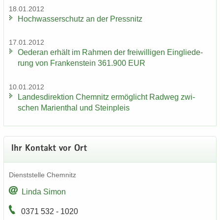
18.01.2012
Hoch­was­ser­schutz an der Press­nitz
17.01.2012
Oe­der­an er­hält im Rah­men der frei­wil­li­gen Ein­glie­de­
rung von Fran­ken­stein 361.900 EUR
10.01.2012
Lan­des­di­rek­ti­on Chem­nitz er­mög­licht Rad­weg zwi­
schen Ma­ri­en­thal und Stein­pleis
Ihr Kon­takt vor Ort
Dienst­stel­le Chem­nitz
Linda Simon
0371 532 - 1020