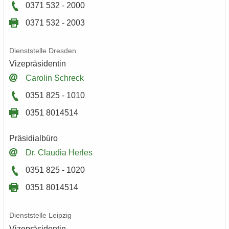
0371 532 - 2000
0371 532 - 2003
Dienst­stel­le Dres­den
Vi­ze­prä­si­den­tin
Ca­ro­lin Schreck
0351 825 - 1010
0351 8014514
Prä­si­di­al­bü­ro
Dr. Clau­dia Her­les
0351 825 - 1020
0351 8014514
Dienst­stel­le Leip­zig
Vi­ze­prä­si­den­tin