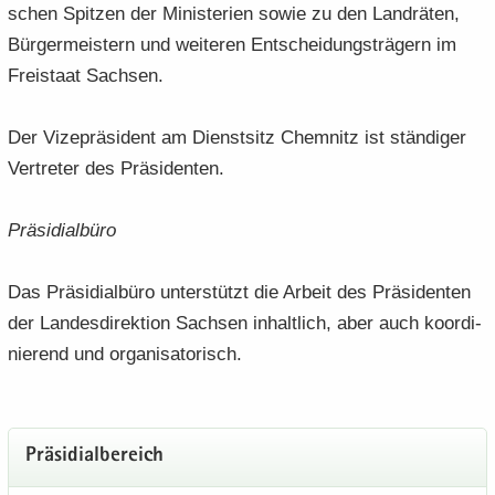
schen Spit­zen der Mi­nis­te­ri­en sowie zu den Land­rä­ten,
Bür­ger­meis­tern und wei­te­ren Ent­schei­dungs­trä­gern im
Frei­staat Sach­sen.
Der Vi­ze­prä­si­dent am Dienst­sitz Chem­nitz ist stän­di­ger
Ver­tre­ter des Prä­si­den­ten.
Prä­si­di­al­bü­ro
Das Prä­si­di­al­bü­ro un­ter­stützt die Ar­beit des Prä­si­den­ten
der Lan­des­di­rek­ti­on Sach­sen in­halt­lich, aber auch ko­or­di­
nie­rend und or­ga­ni­sa­to­risch.
Prä­si­di­al­be­reich