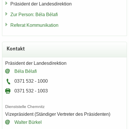
Prä­si­dent der Lan­des­di­rek­ti­on
Zur Per­son: Béla Bélafi
Re­fe­rat Kom­mu­ni­ka­ti­on
Kon­takt
Prä­si­dent der Lan­des­di­rek­ti­on
Béla Bélafi
0371 532 - 1000
0371 532 - 1003
Dienst­stel­le Chem­nitz
Vi­ze­prä­si­dent (Stän­di­ger Ver­tre­ter des Prä­si­den­ten)
Wal­ter Bür­kel