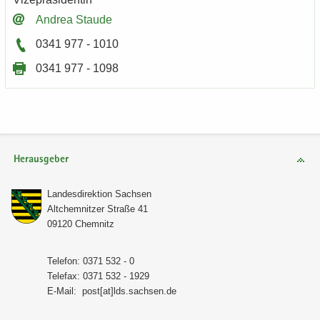
An­drea Stau­de
0341 977 - 1010
0341 977 - 1098
Herausgeber
Lan­des­di­rek­ti­on Sach­sen
Alt­chem­nit­zer Stra­ße 41
09120 Chem­nitz
Te­le­fon: 0371 532 - 0
Te­le­fax: 0371 532 - 1929
E-​Mail:
post[at]lds.sach­sen.de