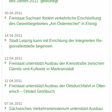
des Jah­res 2011“ ge­wür­digt
20.04.2011
Frei­staat Sach­sen för­dert ver­kehr­li­che Er­schlie­ßung
des Ge­wer­be­ge­bie­tes „Am Ös­ter­rei­cher“ in Els­nig
14.04.2011
Stadt Leip­zig kann mit Er­rich­tung der In­te­grier­ten Re­
gio­nal­leit­stel­le be­gin­nen
12.04.2011
Frei­staat un­ter­stützt Aus­bau der Kreis­stra­ße zwi­schen
Gär­nitz und Kulk­witz in Markran­städt
11.04.2011
Frei­staat un­ter­stützt Aus­bau der Orts­durch­fahrt in Ot­ter­
wisch – Orts­teil Groß­buch
07.04.2011
Säch­si­sches Ver­kehrs­mi­nis­te­ri­um un­ter­stützt Aus­bau