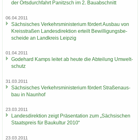
der Orts­durch­fahrt Pa­nitzsch im 2. Bau­ab­schnitt
06.04.2011
Säch­si­sches Ver­kehrs­mi­nis­te­ri­um för­dert Aus­bau von
Kreis­stra­ßen Lan­des­di­rek­ti­on er­teilt Be­wil­li­gungs­be­
schei­de an Land­kreis Leip­zig
01.04.2011
Go­de­hard Kamps lei­tet ab heute die Ab­tei­lung Um­welt­
schutz
31.03.2011
Säch­si­sches Ver­kehrs­mi­nis­te­ri­um för­dert Stra­ßen­aus­
bau in Naun­hof
23.03.2011
Lan­des­di­rek­ti­on zeigt Prä­sen­ta­ti­on zum „Säch­si­schen
Staats­preis für Bau­kul­tur 2010“
23.03.2011