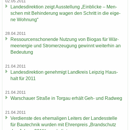
02.05.2011
Lan­des­di­rek­ti­on zeigt Aus­stel­lung „Ein­bli­cke – Men­
schen mit Be­hin­de­rung wagen den Schritt in die ei­ge­
ne Woh­nung“
28.04.2011
Res­sour­cen­scho­nen­de Nut­zung von Bio­gas für Wär­
me­en­er­gie und Strom­erzeu­gung ge­winnt wei­ter­hin an
Be­deu­tung
21.04.2011
Lan­des­di­rek­ti­on ge­neh­migt Land­kreis Leip­zig Haus­
halt für 2011
21.04.2011
War­schau­er Stra­ße in Tor­gau er­hält Geh- und Rad­weg
21.04.2011
Ver­diens­te des ehe­ma­li­gen Lei­ters der Lan­des­stel­le
für Bau­tech­nik wur­den mit Eh­ren­preis „Brand­schutz