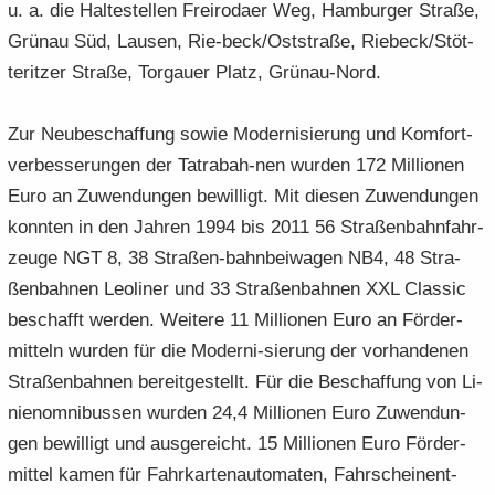
u. a. die Hal­te­stel­len Frei­ro­da­er Weg, Ham­bur­ger Stra­ße,
Grün­au Süd, Lau­sen, Rie-​beck/Ost­stra­ße, Rie­beck/Stöt­
terit­zer Stra­ße, Tor­gau­er Platz, Grünau-​Nord.
Zur Neu­be­schaf­fung sowie Mo­der­ni­sie­rung und Kom­fort­
ver­bes­se­run­gen der Tatrabah-​nen wur­den 172 Mil­lio­nen
Euro an Zu­wen­dun­gen be­wil­ligt. Mit die­sen Zu­wen­dun­gen
konn­ten in den Jah­ren 1994 bis 2011 56 Stra­ßen­bahn­fahr­
zeu­ge NGT 8, 38 Straßen-​bahnbeiwagen NB4, 48 Stra­
ßen­bah­nen Leo­li­ner und 33 Stra­ßen­bah­nen XXL Clas­sic
be­schafft wer­den. Wei­te­re 11 Mil­lio­nen Euro an För­der­
mit­teln wur­den für die Moderni-​sierung der vor­han­de­nen
Stra­ßen­bah­nen be­reit­ge­stellt. Für die Be­schaf­fung von Li-​
nienomnibussen wur­den 24,4 Mil­lio­nen Euro Zu­wen­dun­
gen be­wil­ligt und aus­ge­reicht. 15 Mil­lio­nen Euro För­der­
mit­tel kamen für Fahr­kar­ten­au­to­ma­ten, Fahr­schein­ent­