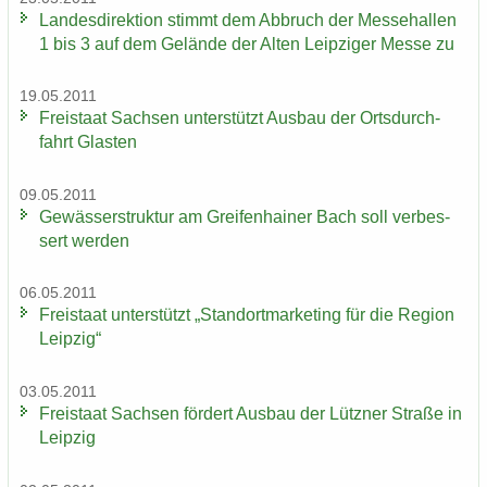
Lan­des­di­rek­ti­on stimmt dem Ab­bruch der Mes­se­hal­len
1 bis 3 auf dem Ge­län­de der Alten Leip­zi­ger Messe zu
19.05.2011
Frei­staat Sach­sen un­ter­stützt Aus­bau der Orts­durch­
fahrt Glas­ten
09.05.2011
Ge­wäs­ser­struk­tur am Grei­fen­hai­ner Bach soll ver­bes­
sert wer­den
06.05.2011
Frei­staat un­ter­stützt „Stand­ort­mar­ke­ting für die Re­gi­on
Leip­zig“
03.05.2011
Frei­staat Sach­sen för­dert Aus­bau der Lütz­ner Stra­ße in
Leip­zig