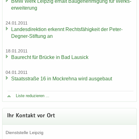
BMW Werk Leip­zig er­hält Bau­ge­neh­mi­gung für Werks­
er­wei­te­rung
24.01.2011
Lan­des­di­rek­ti­on er­kennt Rechts­fä­hig­keit der Peter-​
Degner-Stiftung an
18.01.2011
Bau­recht für Brü­cke in Bad Lau­sick
04.01.2011
Staats­stra­ße 16 in Mock­reh­na wird aus­ge­baut
Liste re­du­zie­ren ...
Ihr Kon­takt vor Ort
Dienst­stel­le Leip­zig