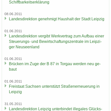
Schiff­bar­keits­er­klä­rung
08.06.2011
Lan­des­di­rek­ti­on ge­neh­migt Haus­halt der Stadt Leip­zig
01.06.2011
Lan­des­di­rek­ti­on ver­gibt Werk­ver­trag zum Auf­bau einer
Steuerungs-​ und Be­wirt­schaf­tungs­zen­tra­le im Leip­zi­
ger Neu­seen­land
01.06.2011
Brü­cken im Zuge der B 87 in Tor­gau wer­den neu ge­
baut
01.06.2011
Frei­staat Sach­sen un­ter­stützt Stra­ßen­er­neue­rung in
Leip­zig
31.05.2011
Lan­des­di­rek­ti­on Leip­zig un­ter­bin­det il­le­ga­les Glücks­