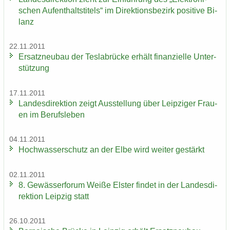
schen Auf­ent­halts­ti­tels“ im Di­rek­ti­ons­be­zirk po­si­ti­ve Bi­
lanz
22.11.2011
Er­satz­neu­bau der Tes­la­b­rü­cke er­hält fi­nan­zi­el­le Un­ter­
stüt­zung
17.11.2011
Lan­des­di­rek­ti­on zeigt Aus­stel­lung über Leip­zi­ger Frau­
en im Be­rufs­le­ben
04.11.2011
Hoch­was­ser­schutz an der Elbe wird wei­ter ge­stärkt
02.11.2011
8. Ge­wäs­ser­fo­rum Weiße Els­ter fin­det in der Lan­des­di­
rek­ti­on Leip­zig statt
26.10.2011