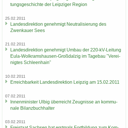
tungs­ge­schich­te der Leip­zi­ger Re­gi­on
25.02.2011
Lan­des­di­rek­ti­on ge­neh­migt Neu­tra­li­sie­rung des
Zwenkau­er Sees
21.02.2011
Lan­des­di­rek­ti­on ge­neh­migt Umbau der 220-​kV-Leitung
Eula-​Wolkramshausen-Großdalzig im Ta­ge­bau "Ver­ei­
nig­tes Schleen­hain"
10.02.2011
Er­reich­bar­keit Lan­des­di­rek­ti­on Leip­zig am 15.02.2011
07.02.2011
In­nen­mi­nis­ter Ulbig über­reicht Zeug­nis­se an kom­mu­
na­le Bi­lanz­buch­hal­ter
03.02.2011
Frei­staat Sach­sen hat erst­mals Fort­bil­dung zum Kom­