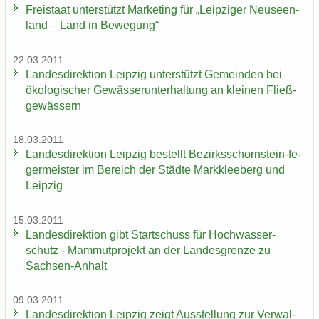
Frei­staat un­ter­stützt Mar­ke­ting für „Leip­zi­ger Neu­seen­
land – Land in Be­we­gung“
22.03.2011
Lan­des­di­rek­ti­on Leip­zig un­ter­stützt Ge­mein­den bei
öko­lo­gi­scher Ge­wäs­ser­un­ter­hal­tung an klei­nen Fließ­
ge­wäs­sern
18.03.2011
Lan­des­di­rek­ti­on Leip­zig be­stellt Bezirksschornstein-​ fe­
ger­meis­ter im Be­reich der Städ­te Mark­klee­berg und
Leip­zig
15.03.2011
Lan­des­di­rek­ti­on gibt Start­schuss für Hoch­was­ser­
schutz - Mam­mut­pro­jekt an der Lan­des­gren­ze zu
Sachsen-​Anhalt
09.03.2011
Lan­des­di­rek­ti­on Leip­zig zeigt Aus­stel­lung zur Ver­wal­