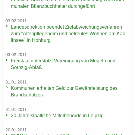
mu­na­len Bi­lanz­buch­hal­ter durch­ge­führt
03.02.2011
Lan­des­di­rek­ti­on be­en­det Ziel­ab­wei­chungs­ver­fah­ren
zum "Al­ten­pfle­ge­heim und be­treu­tes Woh­nen am Kao­
lin­see" in Hoh­burg
03.02.2011
Frei­staat un­ter­stützt Ver­ei­ni­gung von Mü­geln und
Sornzig-​Ablaß
31.01.2011
Kom­mu­nen er­hal­ten Geld zur Ge­währ­leis­tung des
Brand­schut­zes
31.01.2011
20 Jahre staat­li­che Mit­tel­be­hör­de in Leip­zig
26.01.2011