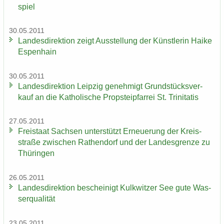
spiel
30.05.2011
Lan­des­di­rek­ti­on zeigt Aus­stel­lung der Künst­le­rin Haike
Es­pen­hain
30.05.2011
Lan­des­di­rek­ti­on Leip­zig ge­neh­migt Grund­stücks­ver­
kauf an die Ka­tho­li­sche Propstei­pfar­rei St. Tri­ni­ta­tis
27.05.2011
Frei­staat Sach­sen un­ter­stützt Er­neue­rung der Kreis­
stra­ße zwi­schen Ra­then­dorf und der Lan­des­gren­ze zu
Thü­rin­gen
26.05.2011
Lan­des­di­rek­ti­on be­schei­nigt Kulk­wit­zer See gute Was­
ser­qua­li­tät
23.05.2011