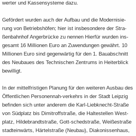
wer­ter und Kas­sen­sys­te­me dazu.
Ge­för­dert wur­den auch der Auf­bau und die Mo­der­ni­sie­
rung von Be­triebs­hö­fen; hier ist ins­be­son­de­re der Stra­
ßen­bahn­hof An­ger­brü­cke zu nen­nen Hier­für wur­den ins­
ge­samt 16 Mil­lio­nen Euro an Zu­wen­dun­gen ge­währt. 10
Mil­lio­nen Euro sind ge­gen­wär­tig für den 1. Bau­ab­schnitt
des Neu­bau­es des Tech­ni­schen Zen­trums in Hei­ter­blick
be­wil­ligt.
In der mit­tel­fris­ti­gen Pla­nung für den wei­te­ren Aus­bau des
Öf­fent­li­chen Personennah-​verkehrs in der Stadt Leip­zig
be­fin­den sich unter an­de­rem die Karl-​Liebknecht-Straße
von Süd­platz bis Di­mitroff­stra­ße, die Hal­te­stel­len West­
platz, Hil­de­brandt­stra­ße, Gott-​schedstraße, Weiß­e­stra­ße
stadt­ein­wärts, Här­tel­stra­ße (Neu­bau), Dia­ko­nis­sen­haus,