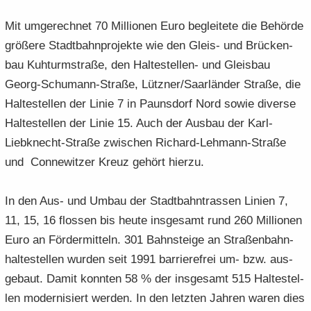
Mit um­ge­rech­net 70 Mil­lio­nen Euro be­glei­te­te die Be­hör­de
grö­ße­re Stadt­bahn­pro­jek­te wie den Gleis-​ und Brü­cken­
bau Kuh­turm­stra­ße, den Haltestellen-​ und Gleis­bau
Georg-​Schumann-Straße, Lütz­ner/Saar­län­der Stra­ße, die
Hal­te­stel­len der Linie 7 in Pauns­dorf Nord sowie di­ver­se
Hal­te­stel­len der Linie 15. Auch der Aus­bau der Karl-​
Liebknecht-Straße zwi­schen Richard-​Lehmann-Straße
und Con­ne­wit­zer Kreuz ge­hört hier­zu.
In den Aus- und Umbau der Stadt­bahn­tras­sen Li­ni­en 7,
11, 15, 16 flos­sen bis heute ins­ge­samt rund 260 Mil­lio­nen
Euro an För­der­mit­teln. 301 Bahn­stei­ge an Straßenbahn-​
haltestellen wur­den seit 1991 bar­rie­re­frei um- bzw. aus­
ge­baut. Damit konn­ten 58 % der ins­ge­samt 515 Hal­te­stel­
len mo­der­ni­siert wer­den. In den letz­ten Jah­ren waren dies