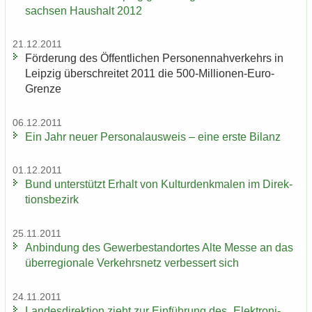
sach­sen Haus­halt 2012
21.12.2011
För­de­rung des Öf­fent­li­chen Per­so­nen­nah­ver­kehrs in
Leip­zig über­schrei­tet 2011 die 500-​Millionen-Euro-
Grenze
06.12.2011
Ein Jahr neuer Per­so­nal­aus­weis – eine erste Bi­lanz
01.12.2011
Bund un­ter­stützt Er­halt von Kul­tur­denk­ma­len im Di­rek­
ti­ons­be­zirk
25.11.2011
An­bin­dung des Ge­wer­be­stand­or­tes Alte Messe an das
über­re­gio­na­le Ver­kehrs­netz ver­bes­sert sich
24.11.2011
Lan­des­di­rek­ti­on zieht zur Ein­füh­rung des „Elek­tro­ni­