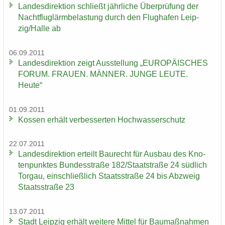
Lan­des­di­rek­ti­on schließt jähr­li­che Über­prü­fung der
Nacht­flug­lärm­be­las­tung durch den Flug­ha­fen Leip­
zig/Halle ab
06.09.2011
Lan­des­di­rek­ti­on zeigt Aus­stel­lung „EU­RO­PÄI­SCHES
FORUM. FRAU­EN. MÄN­NER. JUNGE LEUTE.
Heute“
01.09.2011
Kos­sen er­hält ver­bes­ser­ten Hoch­was­ser­schutz
22.07.2011
Lan­des­di­rek­ti­on er­teilt Bau­recht für Aus­bau des Kno­
ten­punk­tes Bun­des­stra­ße 182/Staat­stra­ße 24 süd­lich
Tor­gau, ein­schließ­lich Staats­stra­ße 24 bis Ab­zweig
Staats­stra­ße 23
13.07.2011
Stadt Leip­zig er­hält wei­te­re Mit­tel für Bau­maß­nah­men