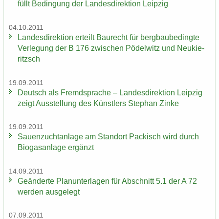
füllt Be­din­gung der Lan­des­di­rek­ti­on Leip­zig
04.10.2011
Lan­des­di­rek­ti­on er­teilt Bau­recht für berg­bau­be­ding­te
Ver­le­gung der B 176 zwi­schen Pö­del­witz und Neu­kie­
ritzsch
19.09.2011
Deutsch als Fremd­spra­che – Lan­des­di­rek­ti­on Leip­zig
zeigt Aus­stel­lung des Künst­lers Ste­phan Zinke
19.09.2011
Sauen­zucht­an­la­ge am Stand­ort Pa­ckisch wird durch
Bio­gas­an­la­ge er­gänzt
14.09.2011
Ge­än­der­te Plan­un­ter­la­gen für Ab­schnitt 5.1 der A 72
wer­den aus­ge­legt
07.09.2011