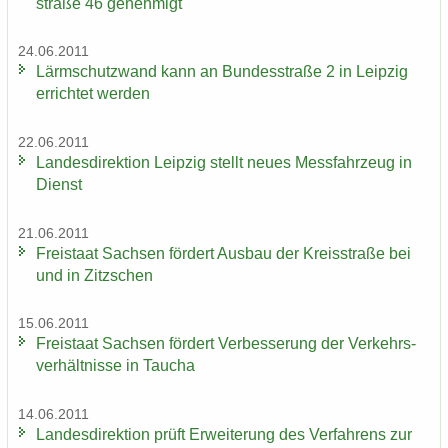
stra­ße 46 ge­neh­migt
24.06.2011
Lärm­schutz­wand kann an Bun­des­stra­ße 2 in Leip­zig
er­rich­tet wer­den
22.06.2011
Lan­des­di­rek­ti­on Leip­zig stellt neues Mess­fahr­zeug in
Dienst
21.06.2011
Frei­staat Sach­sen för­dert Aus­bau der Kreis­stra­ße bei
und in Zitz­schen
15.06.2011
Frei­staat Sach­sen för­dert Ver­bes­se­rung der Ver­kehrs­
ver­hält­nis­se in Tau­cha
14.06.2011
Lan­des­di­rek­ti­on prüft Er­wei­te­rung des Ver­fah­rens zur