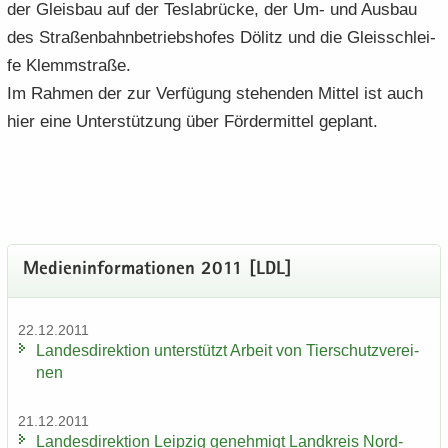
der Gleis­bau auf der Tes­la­b­rü­cke, der Um- und Aus­bau
des Stra­ßen­bahn­be­triebs­ho­fes Dölitz und die Gleis­schlei­
fe Klemm­stra­ße.
Im Rah­men der zur Ver­fü­gung ste­hen­den Mit­tel ist auch
hier eine Un­ter­stüt­zung über För­der­mit­tel ge­plant.
Me­di­en­in­for­ma­tio­nen 2011 [LDL]
22.12.2011
Lan­des­di­rek­ti­on un­ter­stützt Ar­beit von Tier­schutz­ver­ei­
nen
21.12.2011
Lan­des­di­rek­ti­on Leip­zig ge­neh­migt Land­kreis Nord­