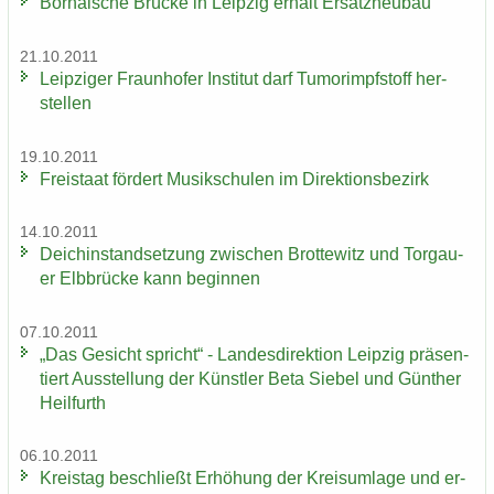
Bor­na­i­sche Brü­cke in Leip­zig er­hält Er­satz­neu­bau
21.10.2011
Leip­zi­ger Fraun­ho­fer In­sti­tut darf Tu­mor­impf­stoff her­
stel­len
19.10.2011
Frei­staat för­dert Mu­sik­schu­len im Di­rek­ti­ons­be­zirk
14.10.2011
Deich­in­stand­set­zung zwi­schen Brot­te­witz und Tor­gau­
er Elb­brü­cke kann be­gin­nen
07.10.2011
„Das Ge­sicht spricht“ - Lan­des­di­rek­ti­on Leip­zig prä­sen­
tiert Aus­stel­lung der Künst­ler Beta Sie­bel und Gün­ther
Heil­furth
06.10.2011
Kreis­tag be­schließt Er­hö­hung der Kreis­um­la­ge und er­