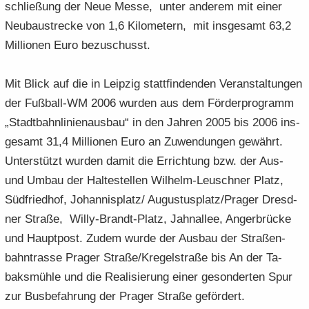
schlie­ßung der Neue Messe, unter an­de­rem mit einer
Neu­bau­stre­cke von 1,6 Ki­lo­me­tern, mit ins­ge­samt 63,2
Mil­lio­nen Euro be­zu­schusst.
Mit Blick auf die in Leip­zig statt­fin­den­den Ver­an­stal­tun­gen
der Fußball-​WM 2006 wur­den aus dem För­der­pro­gramm
„Stadt­bahn­li­ni­en­aus­bau“ in den Jah­ren 2005 bis 2006 ins­
ge­samt 31,4 Mil­lio­nen Euro an Zu­wen­dun­gen ge­währt.
Un­ter­stützt wur­den damit die Er­rich­tung bzw. der Aus-
und Umbau der Hal­te­stel­len Wilhelm-​Leuschner Platz,
Süd­fried­hof, Jo­han­nis­platz/ Au­gus­tus­platz/Pra­ger Dresd­
ner Stra­ße, Willy-​Brandt-Platz, Jahn­al­lee, An­ger­brü­cke
und Haupt­post. Zudem wurde der Aus­bau der Stra­ßen­
bahn­tras­se Pra­ger Stra­ße/Kre­gel­stra­ße bis An der Ta­
baks­müh­le und die Rea­li­sie­rung einer ge­son­der­ten Spur
zur Bus­be­fah­rung der Pra­ger Stra­ße ge­för­dert.