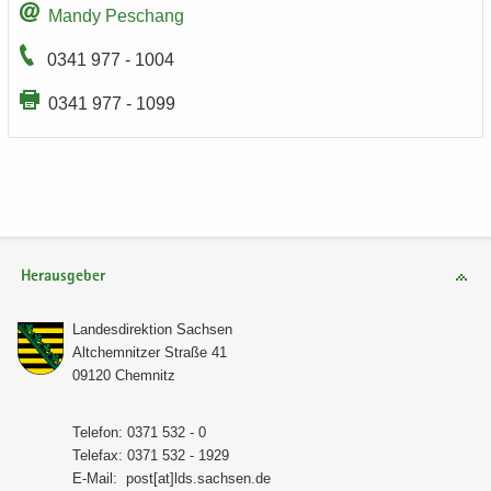
Mandy Peschang
0341 977 - 1004
0341 977 - 1099
Herausgeber
Lan­des­di­rek­ti­on Sach­sen
Alt­chem­nit­zer Stra­ße 41
09120 Chem­nitz
Te­le­fon: 0371 532 - 0
Te­le­fax: 0371 532 - 1929
E-​Mail:
post[at]lds.sach­sen.de