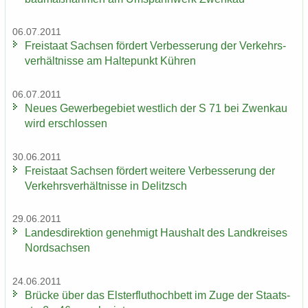
06.07.2011
Frei­staat Sach­sen för­dert Ver­bes­se­rung der Ver­kehrs­
ver­hält­nis­se am Hal­te­punkt Küh­ren
06.07.2011
Neues Ge­wer­be­ge­biet west­lich der S 71 bei Zwenkau
wird er­schlos­sen
30.06.2011
Frei­staat Sach­sen för­dert wei­te­re Ver­bes­se­rung der
Ver­kehrs­ver­hält­nis­se in De­litzsch
29.06.2011
Lan­des­di­rek­ti­on ge­neh­migt Haus­halt des Land­krei­ses
Nord­sach­sen
24.06.2011
Brü­cke über das Els­ter­flut­hoch­bett im Zuge der Staats­