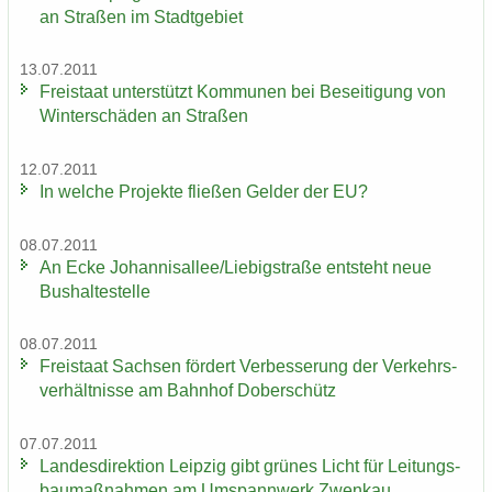
an Stra­ßen im Stadt­ge­biet
13.07.2011
Frei­staat un­ter­stützt Kom­mu­nen bei Be­sei­ti­gung von
Win­ter­schä­den an Stra­ßen
12.07.2011
In wel­che Pro­jek­te flie­ßen Gel­der der EU?
08.07.2011
An Ecke Jo­han­ni­s­al­lee/Lie­big­stra­ße ent­steht neue
Bus­hal­te­stel­le
08.07.2011
Frei­staat Sach­sen för­dert Ver­bes­se­rung der Ver­kehrs­
ver­hält­nis­se am Bahn­hof Do­ber­schütz
07.07.2011
Lan­des­di­rek­ti­on Leip­zig gibt grü­nes Licht für Lei­tungs­
bau­maß­nah­men am Um­spann­werk Zwenkau