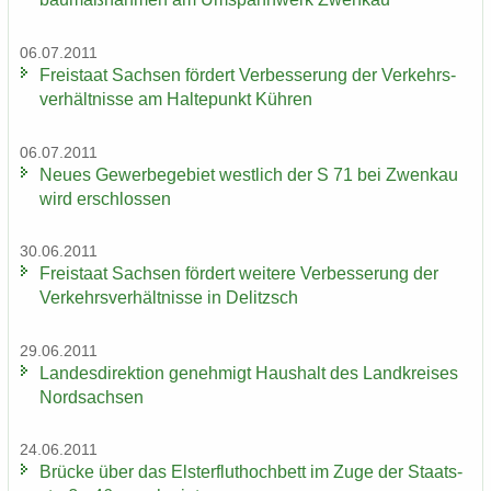
06.07.2011
Frei­staat Sach­sen för­dert Ver­bes­se­rung der Ver­kehrs­
ver­hält­nis­se am Hal­te­punkt Küh­ren
06.07.2011
Neues Ge­wer­be­ge­biet west­lich der S 71 bei Zwenkau
wird er­schlos­sen
30.06.2011
Frei­staat Sach­sen för­dert wei­te­re Ver­bes­se­rung der
Ver­kehrs­ver­hält­nis­se in De­litzsch
29.06.2011
Lan­des­di­rek­ti­on ge­neh­migt Haus­halt des Land­krei­ses
Nord­sach­sen
24.06.2011
Brü­cke über das Els­ter­flut­hoch­bett im Zuge der Staats­