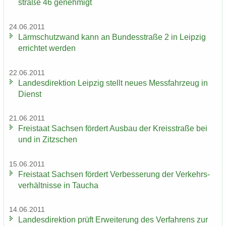
stra­ße 46 ge­neh­migt
24.06.2011
Lärm­schutz­wand kann an Bun­des­stra­ße 2 in Leip­zig
er­rich­tet wer­den
22.06.2011
Lan­des­di­rek­ti­on Leip­zig stellt neues Mess­fahr­zeug in
Dienst
21.06.2011
Frei­staat Sach­sen för­dert Aus­bau der Kreis­stra­ße bei
und in Zitz­schen
15.06.2011
Frei­staat Sach­sen för­dert Ver­bes­se­rung der Ver­kehrs­
ver­hält­nis­se in Tau­cha
14.06.2011
Lan­des­di­rek­ti­on prüft Er­wei­te­rung des Ver­fah­rens zur