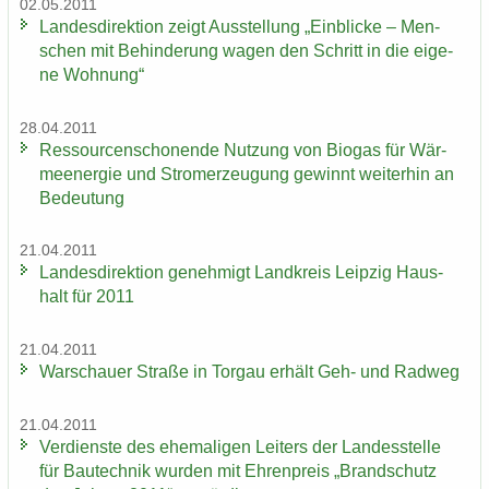
02.05.2011
Lan­des­di­rek­ti­on zeigt Aus­stel­lung „Ein­bli­cke – Men­
schen mit Be­hin­de­rung wagen den Schritt in die ei­ge­
ne Woh­nung“
28.04.2011
Res­sour­cen­scho­nen­de Nut­zung von Bio­gas für Wär­
me­en­er­gie und Strom­erzeu­gung ge­winnt wei­ter­hin an
Be­deu­tung
21.04.2011
Lan­des­di­rek­ti­on ge­neh­migt Land­kreis Leip­zig Haus­
halt für 2011
21.04.2011
War­schau­er Stra­ße in Tor­gau er­hält Geh- und Rad­weg
21.04.2011
Ver­diens­te des ehe­ma­li­gen Lei­ters der Lan­des­stel­le
für Bau­tech­nik wur­den mit Eh­ren­preis „Brand­schutz