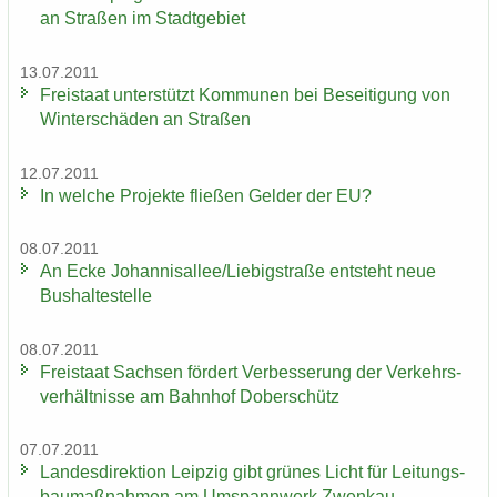
an Stra­ßen im Stadt­ge­biet
13.07.2011
Frei­staat un­ter­stützt Kom­mu­nen bei Be­sei­ti­gung von
Win­ter­schä­den an Stra­ßen
12.07.2011
In wel­che Pro­jek­te flie­ßen Gel­der der EU?
08.07.2011
An Ecke Jo­han­ni­s­al­lee/Lie­big­stra­ße ent­steht neue
Bus­hal­te­stel­le
08.07.2011
Frei­staat Sach­sen för­dert Ver­bes­se­rung der Ver­kehrs­
ver­hält­nis­se am Bahn­hof Do­ber­schütz
07.07.2011
Lan­des­di­rek­ti­on Leip­zig gibt grü­nes Licht für Lei­tungs­
bau­maß­nah­men am Um­spann­werk Zwenkau