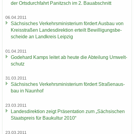
der Orts­durch­fahrt Pa­nitzsch im 2. Bau­ab­schnitt
06.04.2011
Säch­si­sches Ver­kehrs­mi­nis­te­ri­um för­dert Aus­bau von
Kreis­stra­ßen Lan­des­di­rek­ti­on er­teilt Be­wil­li­gungs­be­
schei­de an Land­kreis Leip­zig
01.04.2011
Go­de­hard Kamps lei­tet ab heute die Ab­tei­lung Um­welt­
schutz
31.03.2011
Säch­si­sches Ver­kehrs­mi­nis­te­ri­um för­dert Stra­ßen­aus­
bau in Naun­hof
23.03.2011
Lan­des­di­rek­ti­on zeigt Prä­sen­ta­ti­on zum „Säch­si­schen
Staats­preis für Bau­kul­tur 2010“
23.03.2011