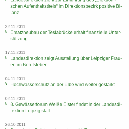
schen Auf­ent­halts­ti­tels“ im Di­rek­ti­ons­be­zirk po­si­ti­ve Bi­
lanz
22.11.2011
Er­satz­neu­bau der Tes­la­b­rü­cke er­hält fi­nan­zi­el­le Un­ter­
stüt­zung
17.11.2011
Lan­des­di­rek­ti­on zeigt Aus­stel­lung über Leip­zi­ger Frau­
en im Be­rufs­le­ben
04.11.2011
Hoch­was­ser­schutz an der Elbe wird wei­ter ge­stärkt
02.11.2011
8. Ge­wäs­ser­fo­rum Weiße Els­ter fin­det in der Lan­des­di­
rek­ti­on Leip­zig statt
26.10.2011