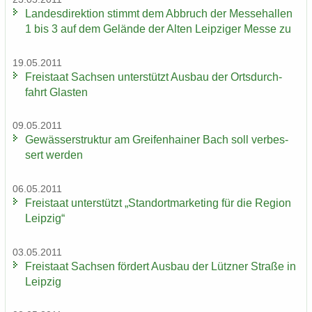
Lan­des­di­rek­ti­on stimmt dem Ab­bruch der Mes­se­hal­len
1 bis 3 auf dem Ge­län­de der Alten Leip­zi­ger Messe zu
19.05.2011
Frei­staat Sach­sen un­ter­stützt Aus­bau der Orts­durch­
fahrt Glas­ten
09.05.2011
Ge­wäs­ser­struk­tur am Grei­fen­hai­ner Bach soll ver­bes­
sert wer­den
06.05.2011
Frei­staat un­ter­stützt „Stand­ort­mar­ke­ting für die Re­gi­on
Leip­zig“
03.05.2011
Frei­staat Sach­sen för­dert Aus­bau der Lütz­ner Stra­ße in
Leip­zig