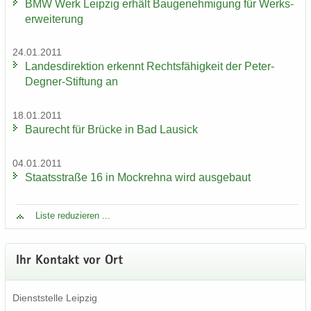
BMW Werk Leip­zig er­hält Bau­ge­neh­mi­gung für Werks­
er­wei­te­rung
24.01.2011
Lan­des­di­rek­ti­on er­kennt Rechts­fä­hig­keit der Peter-​
Degner-Stiftung an
18.01.2011
Bau­recht für Brü­cke in Bad Lau­sick
04.01.2011
Staats­stra­ße 16 in Mock­reh­na wird aus­ge­baut
Liste re­du­zie­ren ...
Ihr Kon­takt vor Ort
Dienst­stel­le Leip­zig