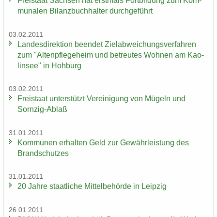
Frei­staat Sach­sen hat erst­mals Fort­bil­dung zum Kom­
mu­na­len Bi­lanz­buch­hal­ter durch­ge­führt
03.02.2011
Lan­des­di­rek­ti­on be­en­det Ziel­ab­wei­chungs­ver­fah­ren
zum "Al­ten­pfle­ge­heim und be­treu­tes Woh­nen am Kao­
lin­see" in Hoh­burg
03.02.2011
Frei­staat un­ter­stützt Ver­ei­ni­gung von Mü­geln und
Sornzig-​Ablaß
31.01.2011
Kom­mu­nen er­hal­ten Geld zur Ge­währ­leis­tung des
Brand­schut­zes
31.01.2011
20 Jahre staat­li­che Mit­tel­be­hör­de in Leip­zig
26.01.2011