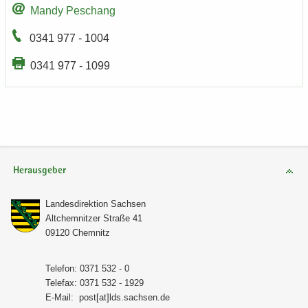
Mandy Peschang
0341 977 - 1004
0341 977 - 1099
Herausgeber
Lan­des­di­rek­ti­on Sach­sen
Alt­chem­nit­zer Stra­ße 41
09120 Chem­nitz
Te­le­fon: 0371 532 - 0
Te­le­fax: 0371 532 - 1929
E-​Mail:
post[at]lds.sach­sen.de