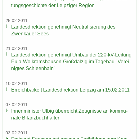
tungs­ge­schich­te der Leip­zi­ger Re­gi­on
25.02.2011
Lan­des­di­rek­ti­on ge­neh­migt Neu­tra­li­sie­rung des
Zwenkau­er Sees
21.02.2011
Lan­des­di­rek­ti­on ge­neh­migt Umbau der 220-​kV-Leitung
Eula-​Wolkramshausen-Großdalzig im Ta­ge­bau "Ver­ei­
nig­tes Schleen­hain"
10.02.2011
Er­reich­bar­keit Lan­des­di­rek­ti­on Leip­zig am 15.02.2011
07.02.2011
In­nen­mi­nis­ter Ulbig über­reicht Zeug­nis­se an kom­mu­
na­le Bi­lanz­buch­hal­ter
03.02.2011