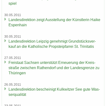
spiel
30.05.2011
Lan­des­di­rek­ti­on zeigt Aus­stel­lung der Künst­le­rin Haike
Es­pen­hain
30.05.2011
Lan­des­di­rek­ti­on Leip­zig ge­neh­migt Grund­stücks­ver­
kauf an die Ka­tho­li­sche Propstei­pfar­rei St. Tri­ni­ta­tis
27.05.2011
Frei­staat Sach­sen un­ter­stützt Er­neue­rung der Kreis­
stra­ße zwi­schen Ra­then­dorf und der Lan­des­gren­ze zu
Thü­rin­gen
26.05.2011
Lan­des­di­rek­ti­on be­schei­nigt Kulk­wit­zer See gute Was­
ser­qua­li­tät
23.05.2011