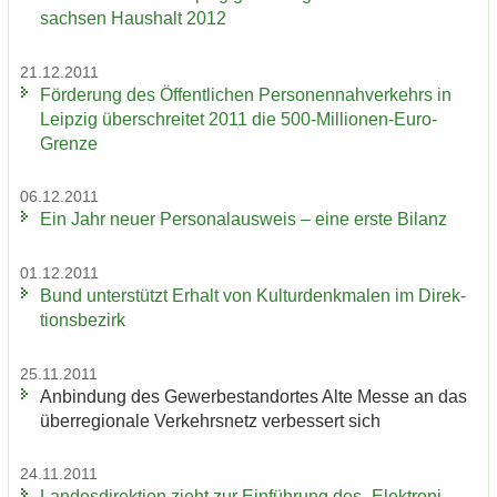
sach­sen Haus­halt 2012
21.12.2011
För­de­rung des Öf­fent­li­chen Per­so­nen­nah­ver­kehrs in
Leip­zig über­schrei­tet 2011 die 500-​Millionen-Euro-
Grenze
06.12.2011
Ein Jahr neuer Per­so­nal­aus­weis – eine erste Bi­lanz
01.12.2011
Bund un­ter­stützt Er­halt von Kul­tur­denk­ma­len im Di­rek­
ti­ons­be­zirk
25.11.2011
An­bin­dung des Ge­wer­be­stand­or­tes Alte Messe an das
über­re­gio­na­le Ver­kehrs­netz ver­bes­sert sich
24.11.2011
Lan­des­di­rek­ti­on zieht zur Ein­füh­rung des „Elek­tro­ni­