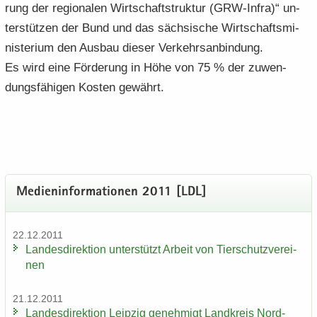
rung der re­gio­na­len Wirt­schaft­struk­tur (GRW-​Infra)“ un­
ter­stüt­zen der Bund und das säch­si­sche Wirt­schafts­mi­
nis­te­ri­um den Aus­bau die­ser Ver­kehrs­an­bin­dung.
Es wird eine För­de­rung in Höhe von 75 % der zu­wen­
dungs­fä­hi­gen Kos­ten ge­währt.
Me­di­en­in­for­ma­tio­nen 2011 [LDL]
22.12.2011
Lan­des­di­rek­ti­on un­ter­stützt Ar­beit von Tier­schutz­ver­ei­
nen
21.12.2011
Lan­des­di­rek­ti­on Leip­zig ge­neh­migt Land­kreis Nord­