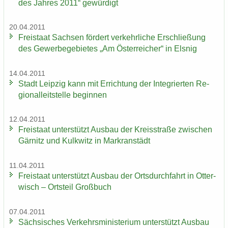
des Jah­res 2011“ ge­wür­digt
20.04.2011
Frei­staat Sach­sen för­dert ver­kehr­li­che Er­schlie­ßung
des Ge­wer­be­ge­bie­tes „Am Ös­ter­rei­cher“ in Els­nig
14.04.2011
Stadt Leip­zig kann mit Er­rich­tung der In­te­grier­ten Re­
gio­nal­leit­stel­le be­gin­nen
12.04.2011
Frei­staat un­ter­stützt Aus­bau der Kreis­stra­ße zwi­schen
Gär­nitz und Kulk­witz in Markran­städt
11.04.2011
Frei­staat un­ter­stützt Aus­bau der Orts­durch­fahrt in Ot­ter­
wisch – Orts­teil Groß­buch
07.04.2011
Säch­si­sches Ver­kehrs­mi­nis­te­ri­um un­ter­stützt Aus­bau