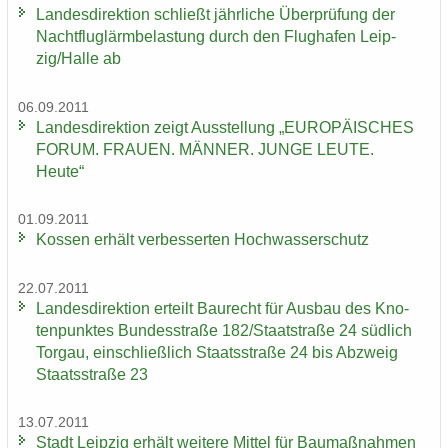
Lan­des­di­rek­ti­on schließt jähr­li­che Über­prü­fung der
Nacht­flug­lärm­be­las­tung durch den Flug­ha­fen Leip­
zig/Halle ab
06.09.2011
Lan­des­di­rek­ti­on zeigt Aus­stel­lung „EU­RO­PÄI­SCHES
FORUM. FRAU­EN. MÄN­NER. JUNGE LEUTE.
Heute“
01.09.2011
Kos­sen er­hält ver­bes­ser­ten Hoch­was­ser­schutz
22.07.2011
Lan­des­di­rek­ti­on er­teilt Bau­recht für Aus­bau des Kno­
ten­punk­tes Bun­des­stra­ße 182/Staat­stra­ße 24 süd­lich
Tor­gau, ein­schließ­lich Staats­stra­ße 24 bis Ab­zweig
Staats­stra­ße 23
13.07.2011
Stadt Leip­zig er­hält wei­te­re Mit­tel für Bau­maß­nah­men