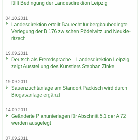
füllt Be­din­gung der Lan­des­di­rek­ti­on Leip­zig
04.10.2011
Lan­des­di­rek­ti­on er­teilt Bau­recht für berg­bau­be­ding­te
Ver­le­gung der B 176 zwi­schen Pö­del­witz und Neu­kie­
ritzsch
19.09.2011
Deutsch als Fremd­spra­che – Lan­des­di­rek­ti­on Leip­zig
zeigt Aus­stel­lung des Künst­lers Ste­phan Zinke
19.09.2011
Sauen­zucht­an­la­ge am Stand­ort Pa­ckisch wird durch
Bio­gas­an­la­ge er­gänzt
14.09.2011
Ge­än­der­te Plan­un­ter­la­gen für Ab­schnitt 5.1 der A 72
wer­den aus­ge­legt
07.09.2011