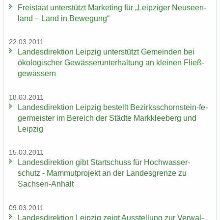
Frei­staat un­ter­stützt Mar­ke­ting für „Leip­zi­ger Neu­seen­
land – Land in Be­we­gung“
22.03.2011
Lan­des­di­rek­ti­on Leip­zig un­ter­stützt Ge­mein­den bei
öko­lo­gi­scher Ge­wäs­ser­un­ter­hal­tung an klei­nen Fließ­
ge­wäs­sern
18.03.2011
Lan­des­di­rek­ti­on Leip­zig be­stellt Bezirksschornstein-​ fe­
ger­meis­ter im Be­reich der Städ­te Mark­klee­berg und
Leip­zig
15.03.2011
Lan­des­di­rek­ti­on gibt Start­schuss für Hoch­was­ser­
schutz - Mam­mut­pro­jekt an der Lan­des­gren­ze zu
Sachsen-​Anhalt
09.03.2011
Lan­des­di­rek­ti­on Leip­zig zeigt Aus­stel­lung zur Ver­wal­