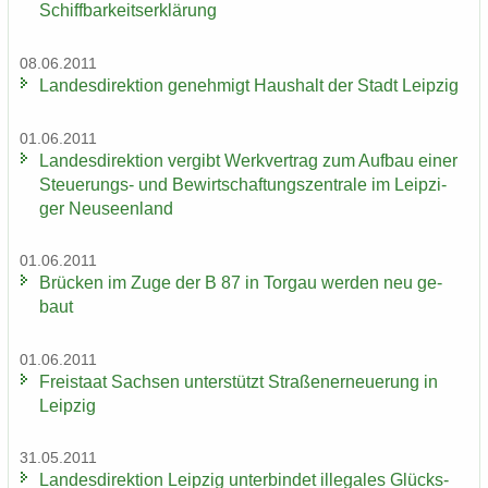
Schiff­bar­keits­er­klä­rung
08.06.2011
Lan­des­di­rek­ti­on ge­neh­migt Haus­halt der Stadt Leip­zig
01.06.2011
Lan­des­di­rek­ti­on ver­gibt Werk­ver­trag zum Auf­bau einer
Steuerungs-​ und Be­wirt­schaf­tungs­zen­tra­le im Leip­zi­
ger Neu­seen­land
01.06.2011
Brü­cken im Zuge der B 87 in Tor­gau wer­den neu ge­
baut
01.06.2011
Frei­staat Sach­sen un­ter­stützt Stra­ßen­er­neue­rung in
Leip­zig
31.05.2011
Lan­des­di­rek­ti­on Leip­zig un­ter­bin­det il­le­ga­les Glücks­