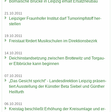
Bor­na­i­sche Brü­cke in Leip­zig er­hält Er­satz­neu­bau
21.10.2011
Leip­zi­ger Fraun­ho­fer In­sti­tut darf Tu­mor­impf­stoff her­
stel­len
19.10.2011
Frei­staat för­dert Mu­sik­schu­len im Di­rek­ti­ons­be­zirk
14.10.2011
Deich­in­stand­set­zung zwi­schen Brot­te­witz und Tor­gau­
er Elb­brü­cke kann be­gin­nen
07.10.2011
„Das Ge­sicht spricht“ - Lan­des­di­rek­ti­on Leip­zig prä­sen­
tiert Aus­stel­lung der Künst­ler Beta Sie­bel und Gün­ther
Heil­furth
06.10.2011
Kreis­tag be­schließt Er­hö­hung der Kreis­um­la­ge und er­