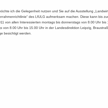
öch­te ich die Ge­le­gen­heit nut­zen und Sie auf die Aus­stel­lung „Land­wirt
r­rah­men­richt­li­nie“ des LfULG auf­merk­sam ma­chen. Diese kann bis z
11 von allen In­ter­es­sier­ten mon­tags bis don­ners­tags von 8.00 Uhr bis
gs von 8.00 Uhr bis 15.00 Uhr in der Lan­des­di­rek­ti­on Leip­zig, Brau­stra­
e be­sich­tigt wer­den.