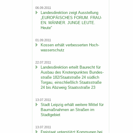
06.09.2011
Lan­des­di­rek­ti­on zeigt Aus­stel­lung
„EU­RO­PÄI­SCHES FORUM. FRAU­
EN. MÄN­NER. JUNGE LEUTE.
Heute“
01.09.2011
Kos­sen er­hält ver­bes­ser­ten Hoch­
was­ser­schutz
22.07.2011
Lan­des­di­rek­ti­on er­teilt Bau­recht für
Aus­bau des Kno­ten­punk­tes Bun­des­
stra­ße 182/Staat­stra­ße 24 süd­lich
Tor­gau, ein­schließ­lich Staats­stra­ße
24 bis Ab­zweig Staats­stra­ße 23
13.07.2011
Stadt Leip­zig er­hält wei­te­re Mit­tel für
Bau­maß­nah­men an Stra­ßen im
Stadt­ge­biet
13.07.2011
Frei­staat un­ter­stützt Kom­mu­nen bei