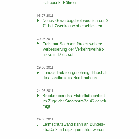
Hal­te­punkt Küh­ren
06.07.2011
Neues Ge­wer­be­ge­biet west­lich der S
71 bei Zwenkau wird er­schlos­sen
30.06.2011
Frei­staat Sach­sen för­dert wei­te­re
Ver­bes­se­rung der Ver­kehrs­ver­hält­
nis­se in De­litzsch
29.06.2011
Lan­des­di­rek­ti­on ge­neh­migt Haus­halt
des Land­krei­ses Nord­sach­sen
24.06.2011
Brü­cke über das Els­ter­flut­hoch­bett
im Zuge der Staats­stra­ße 46 ge­neh­
migt
24.06.2011
Lärm­schutz­wand kann an Bun­des­
stra­ße 2 in Leip­zig er­rich­tet wer­den