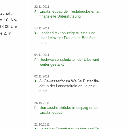
22.11.2011
Er­satz­neu­bau der Tes­la­b­rü­cke er­hält
­schaft
fi­nan­zi­el­le Un­ter­stüt­zung
um 10. No­
 18.00 Uhr
17.11.2011
Lan­des­di­rek­ti­on zeigt Aus­stel­lung
ße 2, in
über Leip­zi­ger Frau­en im Be­rufs­le­
ben
04.11.2011
Hoch­was­ser­schutz an der Elbe wird
wei­ter ge­stärkt
02.11.2011
8. Ge­wäs­ser­fo­rum Weiße Els­ter fin­
det in der Lan­des­di­rek­ti­on Leip­zig
statt
26.10.2011
Bor­na­i­sche Brü­cke in Leip­zig er­hält
Er­satz­neu­bau
21.10.2011