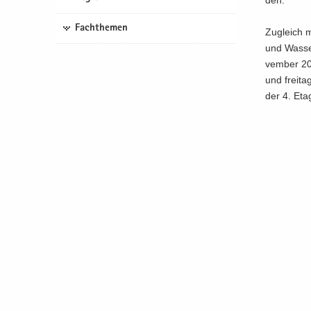
den.
Fachthemen
Zu­gleich m
und Was­se
vem­ber 20
und frei­ta
der 4. Etag