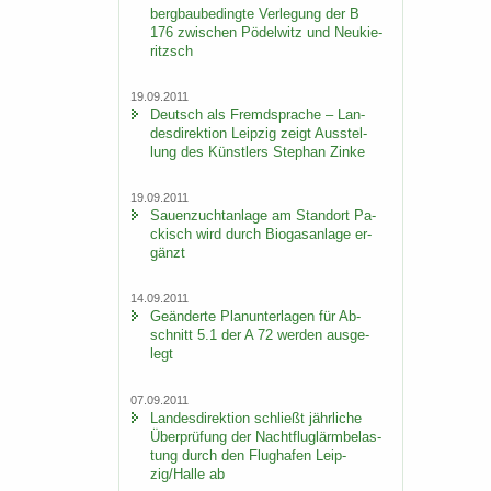
berg­bau­be­ding­te Ver­le­gung der B
176 zwi­schen Pö­del­witz und Neu­kie­
ritzsch
19.09.2011
Deutsch als Fremd­spra­che – Lan­
des­di­rek­ti­on Leip­zig zeigt Aus­stel­
lung des Künst­lers Ste­phan Zinke
19.09.2011
Sauen­zucht­an­la­ge am Stand­ort Pa­
ckisch wird durch Bio­gas­an­la­ge er­
gänzt
14.09.2011
Ge­än­der­te Plan­un­ter­la­gen für Ab­
schnitt 5.1 der A 72 wer­den aus­ge­
legt
07.09.2011
Lan­des­di­rek­ti­on schließt jähr­li­che
Über­prü­fung der Nacht­flug­lärm­be­las­
tung durch den Flug­ha­fen Leip­
zig/Halle ab