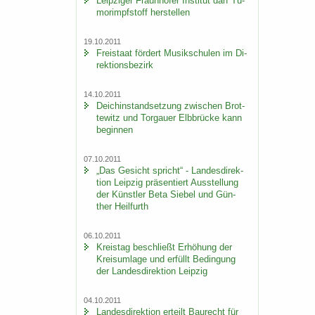
Leip­zi­ger Fraun­ho­fer In­sti­tut darf Tu­
mor­impf­stoff her­stel­len
19.10.2011
Frei­staat för­dert Mu­sik­schu­len im Di­
rek­ti­ons­be­zirk
14.10.2011
Deich­in­stand­set­zung zwi­schen Brot­
te­witz und Tor­gau­er Elb­brü­cke kann
be­gin­nen
07.10.2011
„Das Ge­sicht spricht“ - Lan­des­di­rek­
ti­on Leip­zig prä­sen­tiert Aus­stel­lung
der Künst­ler Beta Sie­bel und Gün­
ther Heil­furth
06.10.2011
Kreis­tag be­schließt Er­hö­hung der
Kreis­um­la­ge und er­füllt Be­din­gung
der Lan­des­di­rek­ti­on Leip­zig
04.10.2011
Lan­des­di­rek­ti­on er­teilt Bau­recht für