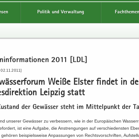
hsen
Politik und Verwaltung
Fachthemen
n­in­for­ma­tio­nen 2011 [LDL]
 02.11.2011]
wäs­ser­fo­rum Weiße Els­ter fin­det in de
s­di­rek­ti­on Leip­zig statt
u­stand der Ge­wäs­ser steht im Mit­tel­punkt der T
d un­se­rer Ge­wäs­ser zu ver­bes­sern, wie in der Eu­ro­päi­schen Was­ser
 ge­for­dert, ist eine Auf­ga­be, die An­stren­gun­gen auf ver­schie­dens­ten Ebe­
ge­hö­ren bei­spiels­wei­se An­pas­sun­gen von Rechts­vor­schrif­ten, Auf­stel