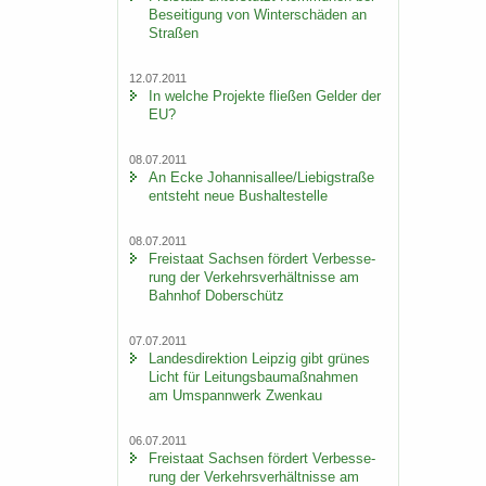
Be­sei­ti­gung von Win­ter­schä­den an
Stra­ßen
12.07.2011
In wel­che Pro­jek­te flie­ßen Gel­der der
EU?
08.07.2011
An Ecke Jo­han­ni­s­al­lee/Lie­big­stra­ße
ent­steht neue Bus­hal­te­stel­le
08.07.2011
Frei­staat Sach­sen för­dert Ver­bes­se­
rung der Ver­kehrs­ver­hält­nis­se am
Bahn­hof Do­ber­schütz
07.07.2011
Lan­des­di­rek­ti­on Leip­zig gibt grü­nes
Licht für Lei­tungs­bau­maß­nah­men
am Um­spann­werk Zwenkau
06.07.2011
Frei­staat Sach­sen för­dert Ver­bes­se­
rung der Ver­kehrs­ver­hält­nis­se am