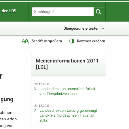
 der LDS
Übergeordnete Seiten
Schrift vergrößern
Kontrast erhöhen
Me­di­en­in­for­ma­tio­nen 2011
[LDL]
r
22.12.2011
Lan­des­di­rek­ti­on un­ter­stützt Ar­beit
von Tier­schutz­ver­ei­nen
a­gung
21.12.2011
Lan­des­di­rek­ti­on Leip­zig ge­neh­migt
­rah­men­
Land­kreis Nord­sach­sen Haus­halt
nen er­for­
2012
­lung von