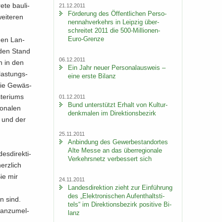
­te bau­li­
21.12.2011
För­de­rung des Öf­fent­li­chen Per­so­
ei­te­ren
nen­nah­ver­kehrs in Leip­zig über­
schrei­tet 2011 die 500-​Millionen-
Euro-Grenze
chen Lan­
 den Stand
06.12.2011
h in den
Ein Jahr neuer Per­so­nal­aus­weis –
­las­tungs­
eine erste Bi­lanz
die Ge­wäs­
te­ri­ums
01.12.2011
Bund un­ter­stützt Er­halt von Kul­tur­
o­na­len
denk­ma­len im Di­rek­ti­ons­be­zirk
G und der
25.11.2011
An­bin­dung des Ge­wer­be­stand­or­tes
Alte Messe an das über­re­gio­na­le
­di­rek­ti­
Ver­kehrs­netz ver­bes­sert sich
erz­lich
Sie mir
24.11.2011
Lan­des­di­rek­ti­on zieht zur Ein­füh­rung
des „Elek­tro­ni­schen Auf­ent­halts­ti­
en sind.
tels“ im Di­rek­ti­ons­be­zirk po­si­ti­ve Bi­
an­zu­mel­
lanz