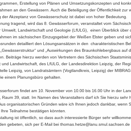
­gram­men, Er­stel­lung von Plä­nen und Um­set­zungs­kon­zep­ten und kon­kre
­men an den Ge­wäs­sern. Auch die Be­tei­li­gung der Öf­fent­lich­keit zur w
ng der Ak­zep­tanz von Ge­wäs­ser­schutz ist dabei von hoher Be­deu­tung.
ung tra­gend, wird das 8. Ge­wäs­ser­fo­rum, ver­an­stal­tet vom Säch­si­s
r Um­welt, Land­wirt­schaft und Geo­lo­gie (LfULG), einen Über­blick über
h­men im säch­si­schen Ein­zugs­ge­biet der Wei­ßen Els­ter geben und sic
ns­run­den de­tail­liert den Lö­sungs­an­sät­zen in den cha­rak­te­ris­ti­schen Be
 „Ge­wäs­ser­struk­tur“ und „Aus­wir­kun­gen des Braun­koh­le­berg­baus auf 
n. Bei­trä­ge hier­zu wer­den von Ver­tre­tern des Säch­si­schen Staats­mi­nis­
 und Land­wirt­schaft, des LfULG, der Lan­des­di­rek­ti­on Leip­zig, der Re­gi
tel­le Leip­zig, von Land­rats­äm­tern (Vogt­land­kreis, Leip­zig) der MI­BRA
 einem Pla­nungs­bü­ro ge­hal­ten.
ser­fo­rum fin­det am 10. No­vem­ber von 10.00 bis 16.00 Uhr in der Lan­des
, Raum 39, statt. Im Namen des Ver­an­stal­ters darf ich Sie hier­zu sehr h
 Aus or­ga­ni­sa­to­ri­schen Grün­den wäre ich Ihnen je­doch dank­bar, wenn 
g Ihre Teil­nah­me be­stä­ti­gen könn­ten.
stal­tung ist öf­fent­lich, so dass auch in­ter­es­sier­te Bür­ger sehr will­kom­m
den ge­be­ten, sich per E-​Mail bei tho­mas.hetze@lanu.smul.sach­sen.de 