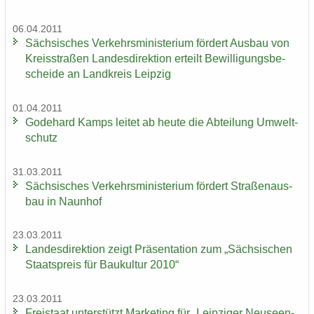
06.04.2011
Säch­si­sches Ver­kehrs­mi­nis­te­ri­um för­dert Aus­bau von
Kreis­stra­ßen Lan­des­di­rek­ti­on er­teilt Be­wil­li­gungs­be­
schei­de an Land­kreis Leip­zig
01.04.2011
Go­de­hard Kamps lei­tet ab heute die Ab­tei­lung Um­welt­
schutz
31.03.2011
Säch­si­sches Ver­kehrs­mi­nis­te­ri­um för­dert Stra­ßen­aus­
bau in Naun­hof
23.03.2011
Lan­des­di­rek­ti­on zeigt Prä­sen­ta­ti­on zum „Säch­si­schen
Staats­preis für Bau­kul­tur 2010“
23.03.2011
Frei­staat un­ter­stützt Mar­ke­ting für „Leip­zi­ger Neu­seen­