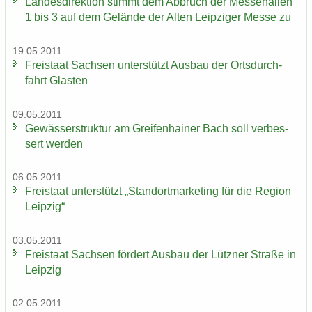
Lan­des­di­rek­ti­on stimmt dem Ab­bruch der Mes­se­hal­len
1 bis 3 auf dem Ge­län­de der Alten Leip­zi­ger Messe zu
19.05.2011
Frei­staat Sach­sen un­ter­stützt Aus­bau der Orts­durch­
fahrt Glas­ten
09.05.2011
Ge­wäs­ser­struk­tur am Grei­fen­hai­ner Bach soll ver­bes­
sert wer­den
06.05.2011
Frei­staat un­ter­stützt „Stand­ort­mar­ke­ting für die Re­gi­on
Leip­zig“
03.05.2011
Frei­staat Sach­sen för­dert Aus­bau der Lütz­ner Stra­ße in
Leip­zig
02.05.2011