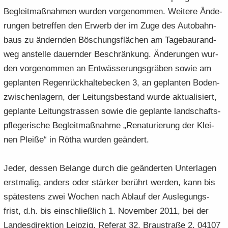
Be­gleit­maß­nah­men wur­den vor­ge­nom­men. Wei­te­re Än­de­
run­gen be­tref­fen den Er­werb der im Zuge des Au­to­bahn­
baus zu än­dern­den Bö­schungs­flä­chen am Ta­ge­bau­rand­
weg an­stel­le dau­ern­der Be­schrän­kung. Än­de­run­gen wur­
den vor­ge­nom­men an Ent­wäs­se­rungs­grä­ben sowie am
ge­plan­ten Re­gen­rück­hal­te­be­cken 3, an ge­plan­ten Bo­den­
zwi­schen­la­gern, der Lei­tungs­be­stand wurde ak­tua­li­siert,
ge­plan­te Lei­tungs­tras­sen sowie die ge­plan­te land­schafts­
pfle­ge­ri­sche Be­gleit­maß­nah­me „Re­na­tu­rie­rung der Klei­
nen Plei­ße“ in Rötha wur­den ge­än­dert.
Jeder, des­sen Be­lan­ge durch die ge­än­der­ten Un­ter­la­gen
erst­ma­lig, an­ders oder stär­ker be­rührt wer­den, kann bis
spä­tes­tens zwei Wo­chen nach Ab­lauf der Aus­le­gungs­
frist, d.h. bis ein­schließ­lich 1. No­vem­ber 2011, bei der
Lan­des­di­rek­ti­on Leip­zig, Re­fe­rat 32, Brau­stra­ße 2, 04107