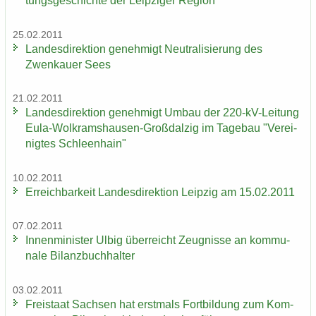
tungs­ge­schich­te der Leip­zi­ger Re­gi­on
25.02.2011
Lan­des­di­rek­ti­on ge­neh­migt Neu­tra­li­sie­rung des
Zwenkau­er Sees
21.02.2011
Lan­des­di­rek­ti­on ge­neh­migt Umbau der 220-​kV-Leitung
Eula-​Wolkramshausen-Großdalzig im Ta­ge­bau "Ver­ei­
nig­tes Schleen­hain"
10.02.2011
Er­reich­bar­keit Lan­des­di­rek­ti­on Leip­zig am 15.02.2011
07.02.2011
In­nen­mi­nis­ter Ulbig über­reicht Zeug­nis­se an kom­mu­
na­le Bi­lanz­buch­hal­ter
03.02.2011
Frei­staat Sach­sen hat erst­mals Fort­bil­dung zum Kom­