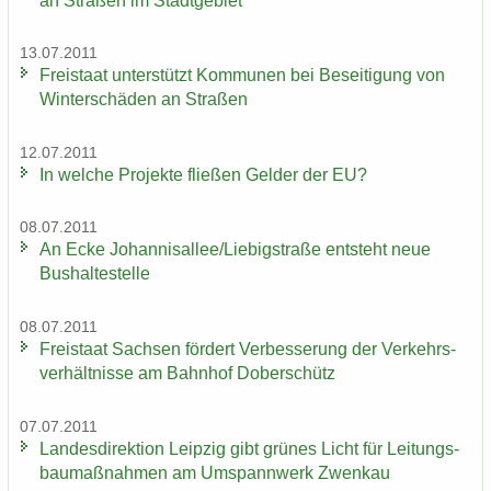
an Stra­ßen im Stadt­ge­biet
13.07.2011
Frei­staat un­ter­stützt Kom­mu­nen bei Be­sei­ti­gung von
Win­ter­schä­den an Stra­ßen
12.07.2011
In wel­che Pro­jek­te flie­ßen Gel­der der EU?
08.07.2011
An Ecke Jo­han­ni­s­al­lee/Lie­big­stra­ße ent­steht neue
Bus­hal­te­stel­le
08.07.2011
Frei­staat Sach­sen för­dert Ver­bes­se­rung der Ver­kehrs­
ver­hält­nis­se am Bahn­hof Do­ber­schütz
07.07.2011
Lan­des­di­rek­ti­on Leip­zig gibt grü­nes Licht für Lei­tungs­
bau­maß­nah­men am Um­spann­werk Zwenkau