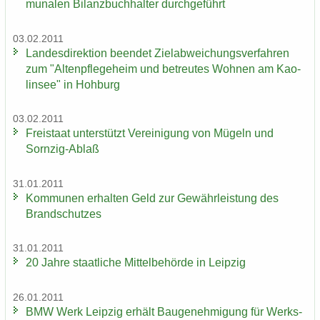
mu­na­len Bi­lanz­buch­hal­ter durch­ge­führt
03.02.2011
Lan­des­di­rek­ti­on be­en­det Ziel­ab­wei­chungs­ver­fah­ren
zum "Al­ten­pfle­ge­heim und be­treu­tes Woh­nen am Kao­
lin­see" in Hoh­burg
03.02.2011
Frei­staat un­ter­stützt Ver­ei­ni­gung von Mü­geln und
Sornzig-​Ablaß
31.01.2011
Kom­mu­nen er­hal­ten Geld zur Ge­währ­leis­tung des
Brand­schut­zes
31.01.2011
20 Jahre staat­li­che Mit­tel­be­hör­de in Leip­zig
26.01.2011
BMW Werk Leip­zig er­hält Bau­ge­neh­mi­gung für Werks­