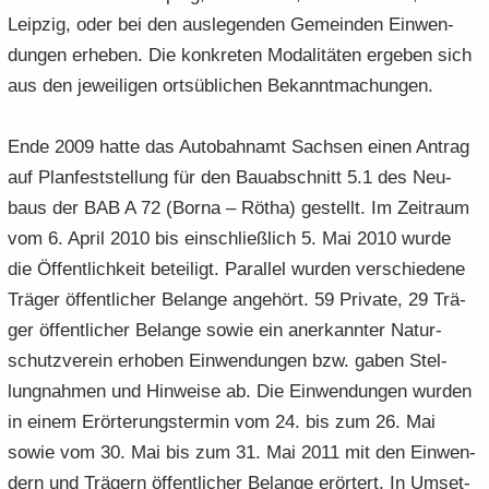
Leip­zig, oder bei den aus­le­gen­den Ge­mein­den Ein­wen­
dun­gen er­he­ben. Die kon­kre­ten Mo­da­li­tä­ten er­ge­ben sich
aus den je­wei­li­gen orts­üb­li­chen Be­kannt­ma­chun­gen.
Ende 2009 hatte das Au­to­bahn­amt Sach­sen einen An­trag
auf Plan­fest­stel­lung für den Bau­ab­schnitt 5.1 des Neu­
baus der BAB A 72 (Borna – Rötha) ge­stellt. Im Zeit­raum
vom 6. April 2010 bis ein­schließ­lich 5. Mai 2010 wurde
die Öf­fent­lich­keit be­tei­ligt. Par­al­lel wur­den ver­schie­de­ne
Trä­ger öf­fent­li­cher Be­lan­ge an­ge­hört. 59 Pri­va­te, 29 Trä­
ger öf­fent­li­cher Be­lan­ge sowie ein an­er­kann­ter Na­tur­
schutz­ver­ein er­ho­ben Ein­wen­dun­gen bzw. gaben Stel­
lung­nah­men und Hin­wei­se ab. Die Ein­wen­dun­gen wur­den
in einem Er­ör­te­rungs­ter­min vom 24. bis zum 26. Mai
sowie vom 30. Mai bis zum 31. Mai 2011 mit den Ein­wen­
dern und Trä­gern öf­fent­li­cher Be­lan­ge er­ör­tert. In Um­set­