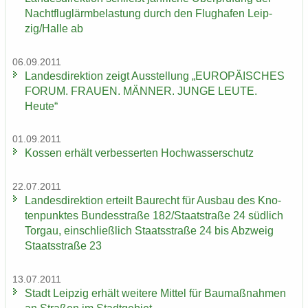
Nacht­flug­lärm­be­las­tung durch den Flug­ha­fen Leip­
zig/Halle ab
06.09.2011
Lan­des­di­rek­ti­on zeigt Aus­stel­lung „EU­RO­PÄI­SCHES
FORUM. FRAU­EN. MÄN­NER. JUNGE LEUTE.
Heute“
01.09.2011
Kos­sen er­hält ver­bes­ser­ten Hoch­was­ser­schutz
22.07.2011
Lan­des­di­rek­ti­on er­teilt Bau­recht für Aus­bau des Kno­
ten­punk­tes Bun­des­stra­ße 182/Staat­stra­ße 24 süd­lich
Tor­gau, ein­schließ­lich Staats­stra­ße 24 bis Ab­zweig
Staats­stra­ße 23
13.07.2011
Stadt Leip­zig er­hält wei­te­re Mit­tel für Bau­maß­nah­men