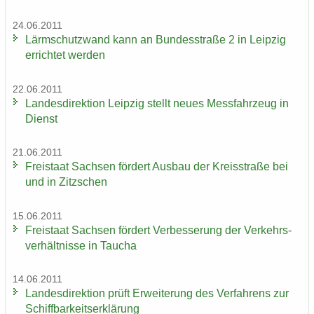
24.06.2011
Lärm­schutz­wand kann an Bun­des­stra­ße 2 in Leip­zig
er­rich­tet wer­den
22.06.2011
Lan­des­di­rek­ti­on Leip­zig stellt neues Mess­fahr­zeug in
Dienst
21.06.2011
Frei­staat Sach­sen för­dert Aus­bau der Kreis­stra­ße bei
und in Zitz­schen
15.06.2011
Frei­staat Sach­sen för­dert Ver­bes­se­rung der Ver­kehrs­
ver­hält­nis­se in Tau­cha
14.06.2011
Lan­des­di­rek­ti­on prüft Er­wei­te­rung des Ver­fah­rens zur
Schiff­bar­keits­er­klä­rung