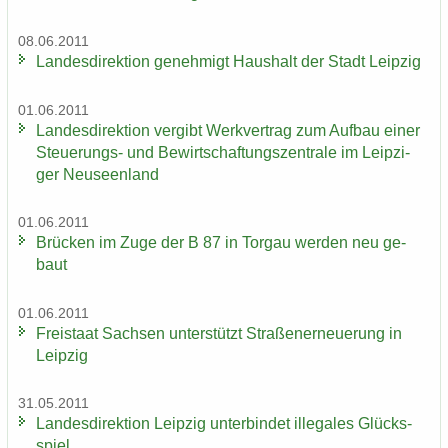
08.06.2011
Lan­des­di­rek­ti­on ge­neh­migt Haus­halt der Stadt Leip­zig
01.06.2011
Lan­des­di­rek­ti­on ver­gibt Werk­ver­trag zum Auf­bau einer
Steuerungs-​ und Be­wirt­schaf­tungs­zen­tra­le im Leip­zi­
ger Neu­seen­land
01.06.2011
Brü­cken im Zuge der B 87 in Tor­gau wer­den neu ge­
baut
01.06.2011
Frei­staat Sach­sen un­ter­stützt Stra­ßen­er­neue­rung in
Leip­zig
31.05.2011
Lan­des­di­rek­ti­on Leip­zig un­ter­bin­det il­le­ga­les Glücks­
spiel