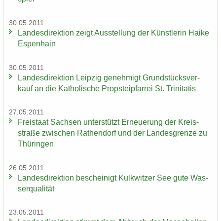
30.05.2011
Lan­des­di­rek­ti­on zeigt Aus­stel­lung der Künst­le­rin Haike
Es­pen­hain
30.05.2011
Lan­des­di­rek­ti­on Leip­zig ge­neh­migt Grund­stücks­ver­
kauf an die Ka­tho­li­sche Propstei­pfar­rei St. Tri­ni­ta­tis
27.05.2011
Frei­staat Sach­sen un­ter­stützt Er­neue­rung der Kreis­
stra­ße zwi­schen Ra­then­dorf und der Lan­des­gren­ze zu
Thü­rin­gen
26.05.2011
Lan­des­di­rek­ti­on be­schei­nigt Kulk­wit­zer See gute Was­
ser­qua­li­tät
23.05.2011