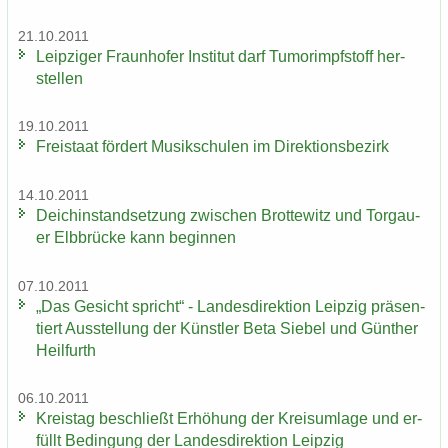
21.10.2011
Leip­zi­ger Fraun­ho­fer In­sti­tut darf Tu­mor­impf­stoff her­
stel­len
19.10.2011
Frei­staat för­dert Mu­sik­schu­len im Di­rek­ti­ons­be­zirk
14.10.2011
Deich­in­stand­set­zung zwi­schen Brot­te­witz und Tor­gau­
er Elb­brü­cke kann be­gin­nen
07.10.2011
„Das Ge­sicht spricht“ - Lan­des­di­rek­ti­on Leip­zig prä­sen­
tiert Aus­stel­lung der Künst­ler Beta Sie­bel und Gün­ther
Heil­furth
06.10.2011
Kreis­tag be­schließt Er­hö­hung der Kreis­um­la­ge und er­
füllt Be­din­gung der Lan­des­di­rek­ti­on Leip­zig