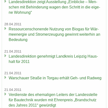
Lan­des­di­rek­ti­on zeigt Aus­stel­lung „Ein­bli­cke – Men­
schen mit Be­hin­de­rung wagen den Schritt in die ei­ge­
ne Woh­nung“
28.04.2011
Res­sour­cen­scho­nen­de Nut­zung von Bio­gas für Wär­
me­en­er­gie und Strom­erzeu­gung ge­winnt wei­ter­hin an
Be­deu­tung
21.04.2011
Lan­des­di­rek­ti­on ge­neh­migt Land­kreis Leip­zig Haus­
halt für 2011
21.04.2011
War­schau­er Stra­ße in Tor­gau er­hält Geh- und Rad­weg
21.04.2011
Ver­diens­te des ehe­ma­li­gen Lei­ters der Lan­des­stel­le
für Bau­tech­nik wur­den mit Eh­ren­preis „Brand­schutz
des Jah­res 2011“ ge­wür­digt