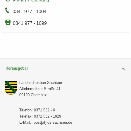
0341 977 - 1004
0341 977 - 1099
Herausgeber
Lan­des­di­rek­ti­on Sach­sen
Alt­chem­nit­zer Stra­ße 41
09120 Chem­nitz
Te­le­fon: 0371 532 - 0
Te­le­fax: 0371 532 - 1929
E-​Mail:
post[at]lds.sach­sen.de