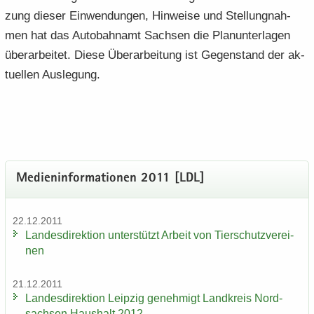
zung die­ser Ein­wen­dun­gen, Hin­wei­se und Stel­lung­nah­
men hat das Au­to­bahn­amt Sach­sen die Plan­un­ter­la­gen
über­ar­bei­tet. Diese Über­ar­bei­tung ist Ge­gen­stand der ak­
tu­el­len Aus­le­gung.
Me­di­en­in­for­ma­tio­nen 2011 [LDL]
22.12.2011
Lan­des­di­rek­ti­on un­ter­stützt Ar­beit von Tier­schutz­ver­ei­
nen
21.12.2011
Lan­des­di­rek­ti­on Leip­zig ge­neh­migt Land­kreis Nord­
sach­sen Haus­halt 2012