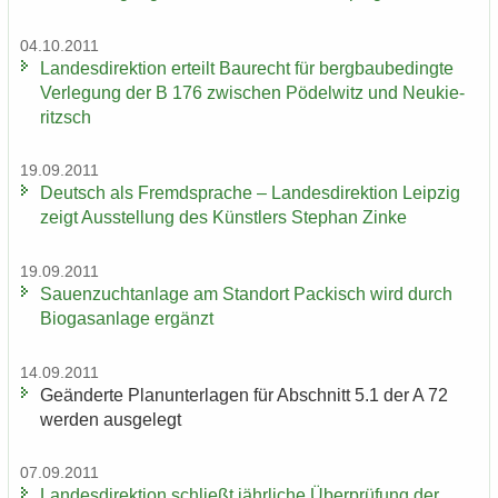
04.10.2011
Lan­des­di­rek­ti­on er­teilt Bau­recht für berg­bau­be­ding­te
Ver­le­gung der B 176 zwi­schen Pö­del­witz und Neu­kie­
ritzsch
19.09.2011
Deutsch als Fremd­spra­che – Lan­des­di­rek­ti­on Leip­zig
zeigt Aus­stel­lung des Künst­lers Ste­phan Zinke
19.09.2011
Sauen­zucht­an­la­ge am Stand­ort Pa­ckisch wird durch
Bio­gas­an­la­ge er­gänzt
14.09.2011
Ge­än­der­te Plan­un­ter­la­gen für Ab­schnitt 5.1 der A 72
wer­den aus­ge­legt
07.09.2011
Lan­des­di­rek­ti­on schließt jähr­li­che Über­prü­fung der