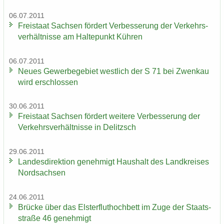
06.07.2011
Frei­staat Sach­sen för­dert Ver­bes­se­rung der Ver­kehrs­
ver­hält­nis­se am Hal­te­punkt Küh­ren
06.07.2011
Neues Ge­wer­be­ge­biet west­lich der S 71 bei Zwenkau
wird er­schlos­sen
30.06.2011
Frei­staat Sach­sen för­dert wei­te­re Ver­bes­se­rung der
Ver­kehrs­ver­hält­nis­se in De­litzsch
29.06.2011
Lan­des­di­rek­ti­on ge­neh­migt Haus­halt des Land­krei­ses
Nord­sach­sen
24.06.2011
Brü­cke über das Els­ter­flut­hoch­bett im Zuge der Staats­
stra­ße 46 ge­neh­migt