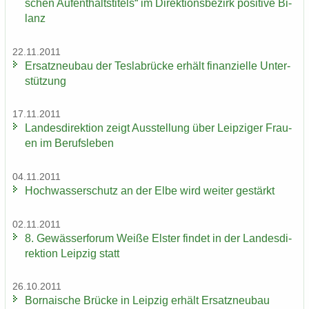
schen Auf­ent­halts­ti­tels“ im Di­rek­ti­ons­be­zirk po­si­ti­ve Bi­
lanz
22.11.2011
Er­satz­neu­bau der Tes­la­b­rü­cke er­hält fi­nan­zi­el­le Un­ter­
stüt­zung
17.11.2011
Lan­des­di­rek­ti­on zeigt Aus­stel­lung über Leip­zi­ger Frau­
en im Be­rufs­le­ben
04.11.2011
Hoch­was­ser­schutz an der Elbe wird wei­ter ge­stärkt
02.11.2011
8. Ge­wäs­ser­fo­rum Weiße Els­ter fin­det in der Lan­des­di­
rek­ti­on Leip­zig statt
26.10.2011
Bor­na­i­sche Brü­cke in Leip­zig er­hält Er­satz­neu­bau