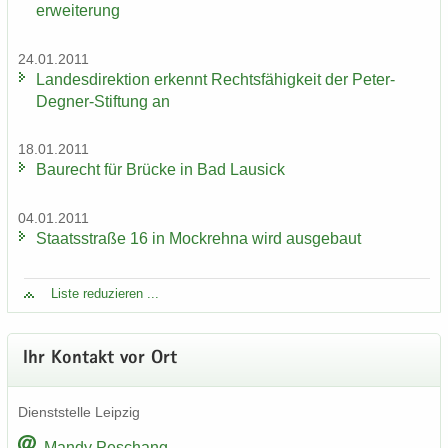
er­wei­te­rung
24.01.2011
Lan­des­di­rek­ti­on er­kennt Rechts­fä­hig­keit der Peter-​
Degner-Stiftung an
18.01.2011
Bau­recht für Brü­cke in Bad Lau­sick
04.01.2011
Staats­stra­ße 16 in Mock­reh­na wird aus­ge­baut
Liste re­du­zie­ren ...
Ihr Kon­takt vor Ort
Dienst­stel­le Leip­zig
Mandy Peschang