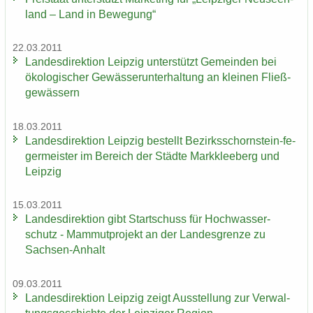
land – Land in Be­we­gung“
22.03.2011
Lan­des­di­rek­ti­on Leip­zig un­ter­stützt Ge­mein­den bei
öko­lo­gi­scher Ge­wäs­ser­un­ter­hal­tung an klei­nen Fließ­
ge­wäs­sern
18.03.2011
Lan­des­di­rek­ti­on Leip­zig be­stellt Bezirksschornstein-​ fe­
ger­meis­ter im Be­reich der Städ­te Mark­klee­berg und
Leip­zig
15.03.2011
Lan­des­di­rek­ti­on gibt Start­schuss für Hoch­was­ser­
schutz - Mam­mut­pro­jekt an der Lan­des­gren­ze zu
Sachsen-​Anhalt
09.03.2011
Lan­des­di­rek­ti­on Leip­zig zeigt Aus­stel­lung zur Ver­wal­