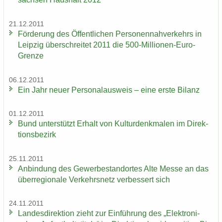
21.12.2011
För­de­rung des Öf­fent­li­chen Per­so­nen­nah­ver­kehrs in
Leip­zig über­schrei­tet 2011 die 500-​Millionen-Euro-
Grenze
06.12.2011
Ein Jahr neuer Per­so­nal­aus­weis – eine erste Bi­lanz
01.12.2011
Bund un­ter­stützt Er­halt von Kul­tur­denk­ma­len im Di­rek­
ti­ons­be­zirk
25.11.2011
An­bin­dung des Ge­wer­be­stand­or­tes Alte Messe an das
über­re­gio­na­le Ver­kehrs­netz ver­bes­sert sich
24.11.2011
Lan­des­di­rek­ti­on zieht zur Ein­füh­rung des „Elek­tro­ni­