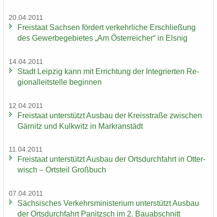
20.04.2011
Frei­staat Sach­sen för­dert ver­kehr­li­che Er­schlie­ßung
des Ge­wer­be­ge­bie­tes „Am Ös­ter­rei­cher“ in Els­nig
14.04.2011
Stadt Leip­zig kann mit Er­rich­tung der In­te­grier­ten Re­
gio­nal­leit­stel­le be­gin­nen
12.04.2011
Frei­staat un­ter­stützt Aus­bau der Kreis­stra­ße zwi­schen
Gär­nitz und Kulk­witz in Markran­städt
11.04.2011
Frei­staat un­ter­stützt Aus­bau der Orts­durch­fahrt in Ot­ter­
wisch – Orts­teil Groß­buch
07.04.2011
Säch­si­sches Ver­kehrs­mi­nis­te­ri­um un­ter­stützt Aus­bau
der Orts­durch­fahrt Pa­nitzsch im 2. Bau­ab­schnitt