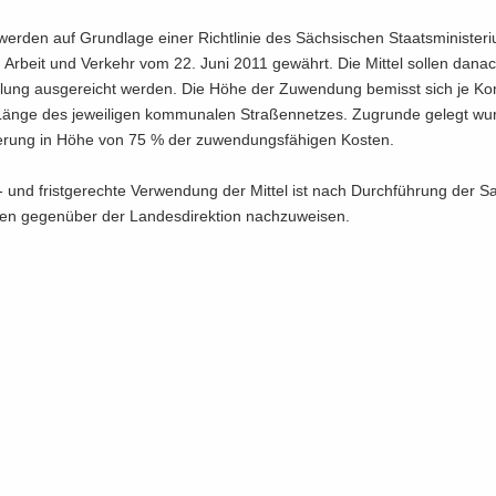
 wer­den auf Grund­la­ge einer Richt­li­nie des Säch­si­schen Staats­mi­nis­te­ri
, Ar­beit und Ver­kehr vom 22. Juni 2011 ge­währt. Die Mit­tel sol­len da­na
h­lung aus­ge­reicht wer­den. Die Höhe der Zu­wen­dung be­misst sich je K
änge des je­wei­li­gen kom­mu­na­len Stra­ßen­net­zes. Zu­grun­de ge­legt w
e­rung in Höhe von 75 % der zu­wen­dungs­fä­hi­gen Kos­ten.
 und frist­ge­rech­te Ver­wen­dung der Mit­tel ist nach Durch­füh­rung der Sa
 ge­gen­über der Lan­des­di­rek­ti­on nach­zu­wei­sen.