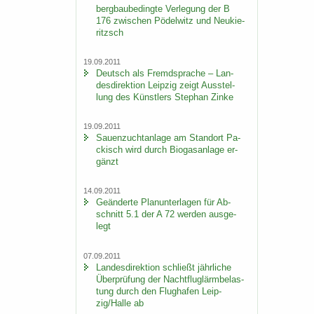
berg­bau­be­ding­te Ver­le­gung der B
176 zwi­schen Pö­del­witz und Neu­kie­
ritzsch
19.09.2011
Deutsch als Fremd­spra­che – Lan­
des­di­rek­ti­on Leip­zig zeigt Aus­stel­
lung des Künst­lers Ste­phan Zinke
19.09.2011
Sauen­zucht­an­la­ge am Stand­ort Pa­
ckisch wird durch Bio­gas­an­la­ge er­
gänzt
14.09.2011
Ge­än­der­te Plan­un­ter­la­gen für Ab­
schnitt 5.1 der A 72 wer­den aus­ge­
legt
07.09.2011
Lan­des­di­rek­ti­on schließt jähr­li­che
Über­prü­fung der Nacht­flug­lärm­be­las­
tung durch den Flug­ha­fen Leip­
zig/Halle ab