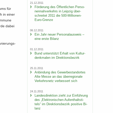
21.12.2011
För­de­rung des Öf­fent­li­chen Per­so­
­ums für
nen­nah­ver­kehrs in Leip­zig über­
ch in einer
schrei­tet 2011 die 500-​Millionen-
Euro-Grenze
om­mu­ne
urde dabei
06.12.2011
Ein Jahr neuer Per­so­nal­aus­weis –
eine erste Bi­lanz
­nie­rungs­
01.12.2011
Bund un­ter­stützt Er­halt von Kul­tur­
denk­ma­len im Di­rek­ti­ons­be­zirk
25.11.2011
An­bin­dung des Ge­wer­be­stand­or­tes
Alte Messe an das über­re­gio­na­le
Ver­kehrs­netz ver­bes­sert sich
24.11.2011
Lan­des­di­rek­ti­on zieht zur Ein­füh­rung
des „Elek­tro­ni­schen Auf­ent­halts­ti­
tels“ im Di­rek­ti­ons­be­zirk po­si­ti­ve Bi­
lanz