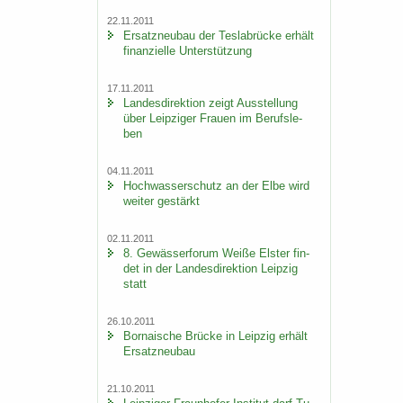
22.11.2011
Er­satz­neu­bau der Tes­la­b­rü­cke er­hält
fi­nan­zi­el­le Un­ter­stüt­zung
17.11.2011
Lan­des­di­rek­ti­on zeigt Aus­stel­lung
über Leip­zi­ger Frau­en im Be­rufs­le­
ben
04.11.2011
Hoch­was­ser­schutz an der Elbe wird
wei­ter ge­stärkt
02.11.2011
8. Ge­wäs­ser­fo­rum Weiße Els­ter fin­
det in der Lan­des­di­rek­ti­on Leip­zig
statt
26.10.2011
Bor­na­i­sche Brü­cke in Leip­zig er­hält
Er­satz­neu­bau
21.10.2011