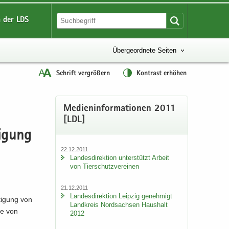
 der LDS
Übergeordnete Seiten
Schrift vergrößern
Kontrast erhöhen
Me­di­en­in­for­ma­tio­nen 2011
[LDL]
i­gung
22.12.2011
Lan­des­di­rek­ti­on un­ter­stützt Ar­beit
von Tier­schutz­ver­ei­nen
21.12.2011
Lan­des­di­rek­ti­on Leip­zig ge­neh­migt
­ti­gung von
Land­kreis Nord­sach­sen Haus­halt
öhe von
2012