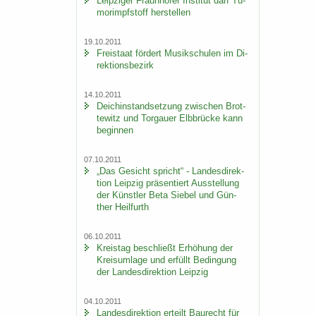
Leip­zi­ger Fraun­ho­fer In­sti­tut darf Tu­
mor­impf­stoff her­stel­len
19.10.2011
Frei­staat för­dert Mu­sik­schu­len im Di­
rek­ti­ons­be­zirk
14.10.2011
Deich­in­stand­set­zung zwi­schen Brot­
te­witz und Tor­gau­er Elb­brü­cke kann
be­gin­nen
07.10.2011
„Das Ge­sicht spricht“ - Lan­des­di­rek­
ti­on Leip­zig prä­sen­tiert Aus­stel­lung
der Künst­ler Beta Sie­bel und Gün­
ther Heil­furth
06.10.2011
Kreis­tag be­schließt Er­hö­hung der
Kreis­um­la­ge und er­füllt Be­din­gung
der Lan­des­di­rek­ti­on Leip­zig
04.10.2011
Lan­des­di­rek­ti­on er­teilt Bau­recht für