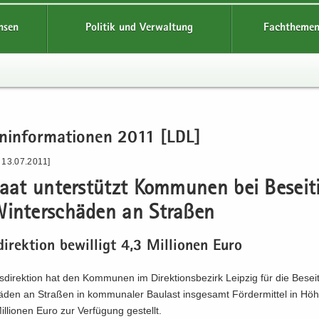
hsen
Politik und Verwaltung
Fachthemen
n­in­for­ma­tio­nen 2011 [LDL]
 13.07.2011]
taat un­ter­stützt Kom­mu­nen bei Be­sei­t
in­ter­schä­den an Stra­ßen
di­rek­ti­on be­wil­ligt 4,3 Mil­lio­nen Euro
­di­rek­ti­on hat den Kom­mu­nen im Di­rek­ti­ons­be­zirk Leip­zig für die Be­sei
ä­den an Stra­ßen in kom­mu­na­ler Bau­last ins­ge­samt För­der­mit­tel in H
l­lio­nen Euro zur Ver­fü­gung ge­stellt.