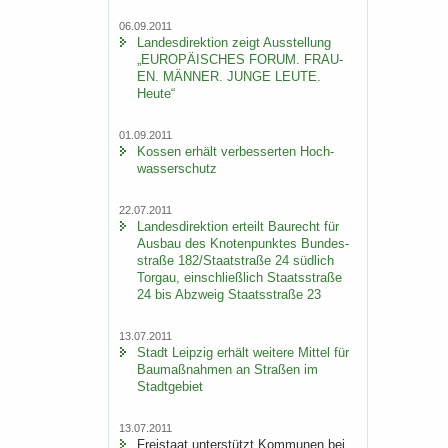
06.09.2011
Lan­des­di­rek­ti­on zeigt Aus­stel­lung
„EU­RO­PÄI­SCHES FORUM. FRAU­
EN. MÄN­NER. JUNGE LEUTE.
Heute“
01.09.2011
Kos­sen er­hält ver­bes­ser­ten Hoch­
was­ser­schutz
22.07.2011
Lan­des­di­rek­ti­on er­teilt Bau­recht für
Aus­bau des Kno­ten­punk­tes Bun­des­
stra­ße 182/Staat­stra­ße 24 süd­lich
Tor­gau, ein­schließ­lich Staats­stra­ße
24 bis Ab­zweig Staats­stra­ße 23
13.07.2011
Stadt Leip­zig er­hält wei­te­re Mit­tel für
Bau­maß­nah­men an Stra­ßen im
Stadt­ge­biet
13.07.2011
Frei­staat un­ter­stützt Kom­mu­nen bei