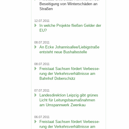
Be­sei­ti­gung von Win­ter­schä­den an
Stra­ßen
12.07.2011
In wel­che Pro­jek­te flie­ßen Gel­der der
EU?
08.07.2011
An Ecke Jo­han­ni­s­al­lee/Lie­big­stra­ße
ent­steht neue Bus­hal­te­stel­le
08.07.2011
Frei­staat Sach­sen för­dert Ver­bes­se­
rung der Ver­kehrs­ver­hält­nis­se am
Bahn­hof Do­ber­schütz
07.07.2011
Lan­des­di­rek­ti­on Leip­zig gibt grü­nes
Licht für Lei­tungs­bau­maß­nah­men
am Um­spann­werk Zwenkau
06.07.2011
Frei­staat Sach­sen för­dert Ver­bes­se­
rung der Ver­kehrs­ver­hält­nis­se am